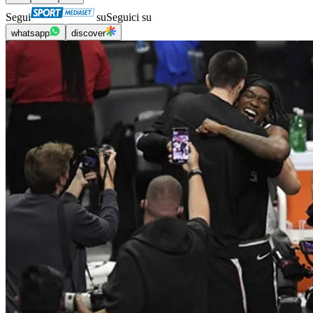
Segui
su
Seguici su
whatsapp
discover