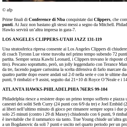
© afp
Prime finali di
Conference di Nba
conquistate dai
Clippers
, che con
punti
. Ai Jazz non bastano gli stessi messi a segno da Mitchell. Phila
Hawks servirà un’altra impresa in gara-7.
LOS ANGELES CLIPPERS-UTAH JAZZ 131-119
Una stratosferica ripresa consente ai Los Angeles Clippers di chiudere 
di coach Tyronn Lue viene travolta nel primo tempo subendo 72 punti 
partita. Sempre senza Kawhi Leonard, i Clippers trovano le risposte ch
tiro). Pescano soprattutto, però, un jolly leggendario con Terance Mann.
da tre, facendo pagare carissima la scelta difensiva di farlo marcare d
quattro partite dopo essere andati sul 2-0 nella serie e con le ultime
punti, 9 rimbalzi e 9 assist, seguito dai 21+10 di Royce O’Neale e i 1
ATLANTA HAWKS-PHILADELPHIA 76ERS 99-104
Philadelphia riesce a resistere dopo un primo tempo sofferto e piazza un
canestri dei soliti Seth Curry (24 punti con 6/9 da tre) e Joel Embiid 
ai liberi nell’ultimo minuto di gioco per rimanere sempre sopra i du
solo 25 minuti (contro i 29 di Maxey) chiudendo con 6 punti, 9 rimbalzi
è inevitabile che il rammarico sia tanto. Trae Young chiude un’altra g
a un Bogdanovic da soli 7 punti e uscito nel quarto periodo per un pro