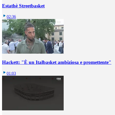
Estathè Streetbasket
02:36
Hackett: "È un Italbasket ambiziosa e promettente"
01:03