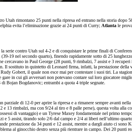
tro Utah rimontano 25 punti nella ripresa ed entrano nella storia dopo 5
delphia evita l’eliminazione grazie ai 24 punti di Curry;
Atlanta
le prov
la serie contro Utah sul 4-2 e di conquistare le prime finali di Confere
(39-19 nel secondo quarto), finendo rapidamente sotto di 25 lunghezze
e cercavano in Paul George (28 punti, 9 rimbalzi, 7 assist e 3 recuperi
 Il sostituto in quintetto di Leonard firma, infatti, la prestazione della 
a Rudy Gobert, il quale non esce mai per contestare i suoi tiri. La stag
 due gare in cui gli avversari non potevano contare sul loro giocatore m
4 di Bojan Bogdanovic; entrambi a quota 4 triple segnate.
 parziale di 12-0 per aprire la ripresa e a rimanere sempre avanti nella 
(22 e 13 rimbalzi, ma con 9/24 al tiro e 8 palle perse), questa volta al
e possessi di vantaggio) e un Tyrese Maxey fondamentale nel primo temp
 e 5 assist, tirando solo 2/6 dal campo e 2/4 ai liberi nell’ultimo quar
rande prestazione da 34 punti e 12 assist, mentre a dargli aiuto ci son
blema al ginocchio destro senza più rientrare in campo. Dei 20 punti re