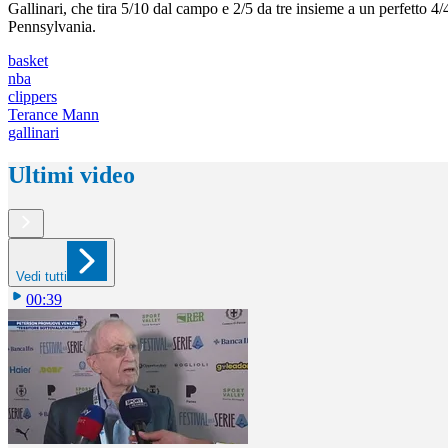
Gallinari, che tira 5/10 dal campo e 2/5 da tre insieme a un perfetto 4/
Pennsylvania.
basket
nba
clippers
Terance Mann
gallinari
Ultimi video
Vedi tutti
00:39