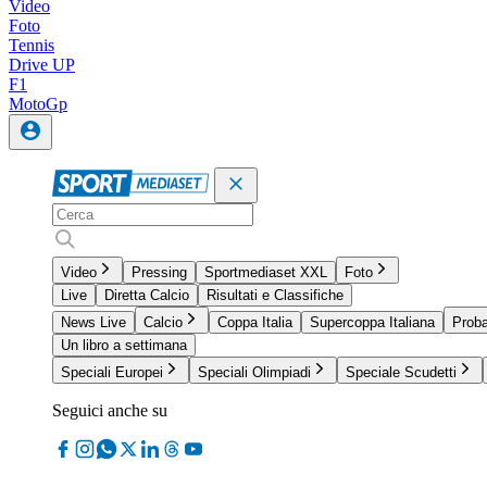
Video
Foto
Tennis
Drive UP
F1
MotoGp
Video
Pressing
Sportmediaset XXL
Foto
Live
Diretta Calcio
Risultati e Classifiche
News Live
Calcio
Coppa Italia
Supercoppa Italiana
Proba
Un libro a settimana
Speciali Europei
Speciali Olimpiadi
Speciale Scudetti
Seguici anche su