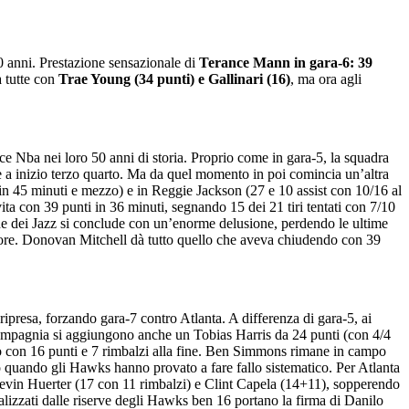
0 anni. Prestazione sensazionale di
Terance Mann in gara-6: 39
a tutte con
Trae Young (34 punti) e Gallinari (16)
, ma ora agli
nce Nba nei loro 50 anni di storia. Proprio come in gara-5, la squadra
 a inizio terzo quarto. Ma da quel momento in poi comincia un’altra
 in 45 minuti e mezzo) e in Reggie Jackson (27 e 10 assist con 10/16 al
vita con 39 punti in 36 minuti, segnando 15 dei 21 tiri tentati con 7/10
ione dei Jazz si conclude con un’enorme delusione, perdendo le ultime
igliore. Donovan Mitchell dà tutto quello che aveva chiudendo con 39
ripresa, forzando gara-7 contro Atlanta. A differenza di gara-5, ai
la compagnia si aggiungono anche un Tobias Harris da 24 punti (con 4/4
o con 16 punti e 7 rimbalzi alla fine. Ben Simmons rimane in campo
to quando gli Hawks hanno provato a fare fallo sistematico. Per Atlanta
o Kevin Huerter (17 con 11 rimbalzi) e Clint Capela (14+11), sopperendo
alizzati dalle riserve degli Hawks ben 16 portano la firma di Danilo