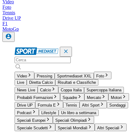
Video
Foto
Tennis
Drive UP
F1
MotoGp
Video
Pressing
Sportmediaset XXL
Foto
Live
Diretta Calcio
Risultati e Classifiche
News Live
Calcio
Coppa Italia
Supercoppa Italiana
Probabili Formazioni
Squadre
Mercato
Motori
Drive UP
Formula E
Tennis
Altri Sport
Sondaggi
Podcast
Lifestyle
Un libro a settimana
Speciali Europei
Speciali Olimpiadi
Speciale Scudetti
Speciali Mondiali
Altri Speciali