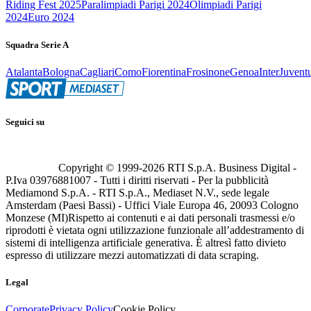
Riding Fest 2025
Paralimpiadi Parigi 2024
Olimpiadi Parigi
2024
Euro 2024
Squadra Serie A
Atalanta
Bologna
Cagliari
Como
Fiorentina
Frosinone
Genoa
Inter
Juvent
Seguici su
Copyright © 1999-
2026
RTI S.p.A. Business Digital -
P.Iva 03976881007 - Tutti i diritti riservati - Per la pubblicità
Mediamond S.p.A. - RTI S.p.A., Mediaset N.V., sede legale
Amsterdam (Paesi Bassi) - Uffici Viale Europa 46, 20093 Cologno
Monzese (MI)
Rispetto ai contenuti e ai dati personali trasmessi e/o
riprodotti è vietata ogni utilizzazione funzionale all’addestramento di
sistemi di intelligenza artificiale generativa. È altresì fatto divieto
espresso di utilizzare mezzi automatizzati di data scraping.
Legal
Corporate
Privacy Policy
Cookie Policy