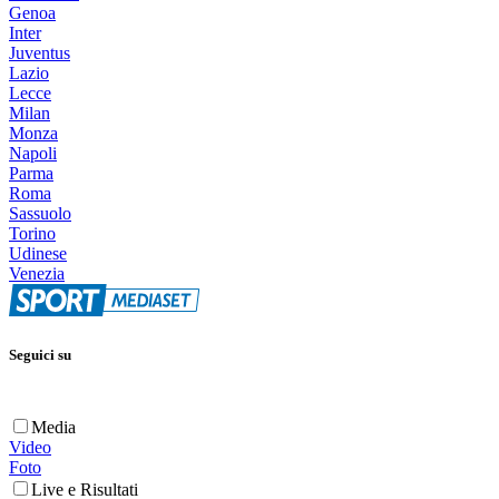
Genoa
Inter
Juventus
Lazio
Lecce
Milan
Monza
Napoli
Parma
Roma
Sassuolo
Torino
Udinese
Venezia
Seguici su
Media
Video
Foto
Live e Risultati