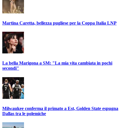
Martina Caretta, bellezza pugliese per la Coppa Italia LNP
La bella Marigona a SM: "La mia vita cambiata in pochi
secondi"
Milwaukee conferma il primato a Est, Golden State espugna
Dallas tra le polemiche