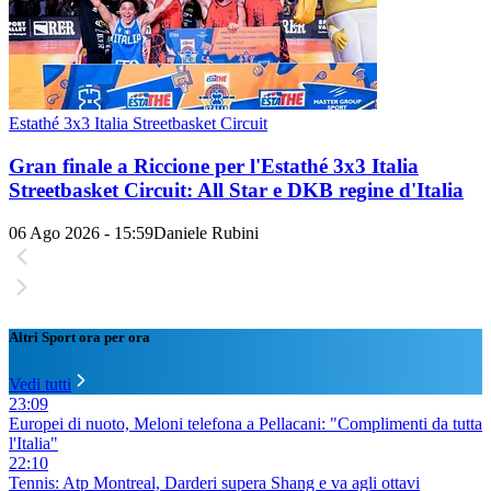
Estathé 3x3 Italia Streetbasket Circuit
Gran finale a Riccione per l'Estathé 3x3 Italia
Streetbasket Circuit: All Star e DKB regine d'Italia
06 Ago 2026 - 15:59
Daniele Rubini
Altri Sport ora per ora
Vedi tutti
23:09
Europei di nuoto, Meloni telefona a Pellacani: "Complimenti da tutta
l'Italia"
22:10
Tennis: Atp Montreal, Darderi supera Shang e va agli ottavi