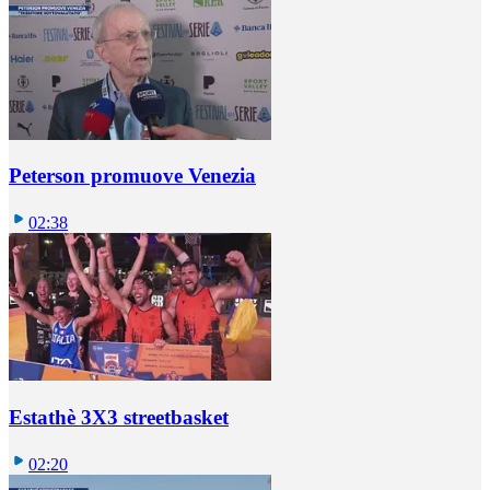
Peterson promuove Venezia
02:38
Estathè 3X3 streetbasket
02:20