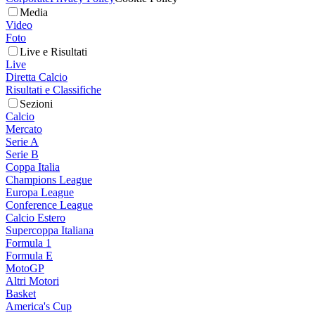
Media
Video
Foto
Live e Risultati
Live
Diretta Calcio
Risultati e Classifiche
Sezioni
Calcio
Mercato
Serie A
Serie B
Coppa Italia
Champions League
Europa League
Conference League
Calcio Estero
Supercoppa Italiana
Formula 1
Formula E
MotoGP
Altri Motori
Basket
America's Cup