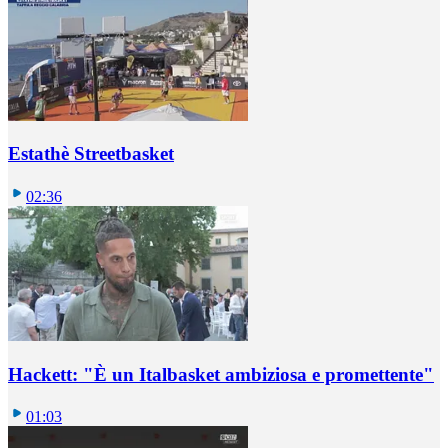
Estathè Streetbasket
02:36
Hackett: "È un Italbasket ambiziosa e promettente"
01:03