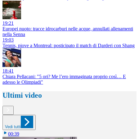
19:21
Europei nuoto: tracce idrocarburi nelle acque, annullati allenamenti
nella Senna
19:03
Tennis, piove a Montreal: posticipato il match di Darderi con Shang
18:41
Chiara Pellacani: "5 ori? Me l’ero immaginata proprio così… E
adesso le Olimpiadi"
Ultimi video
Vedi tutti
00:39