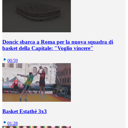
Doncic sbarca a Roma per la nuova squadra di
basket della Capitale: "Voglio vincere"
00:59
Basket Estathè 3x3
01:28