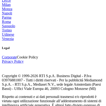
Lecce
Milan
Monza
Napoli
Parma
Roma
Sassuolo
Torino
Udinese
Venezia
Legal
Corporate
Cookie Policy
Privacy Policy
Copyright © 1999-
2026
RTI S.p.A. Business Digital - P.Iva
03976881007 - Tutti i diritti riservati - Per la pubblicità Mediamond
S.p.A. - RTI S.p.A., Mediaset N.V., sede legale Amsterdam (Paesi
Bassi) - Uffici Viale Europa 46, 20093 Cologno Monzese (MI)
Rispetto ai contenuti e ai dati personali trasmessi e/o riprodotti è
vietata ogni utilizzazione funzionale all’addestramento di sistemi di
intelligenza artificiale generativa. È altresì fatto divieto espresso di