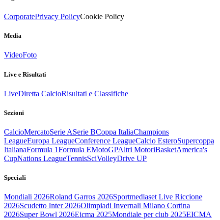
Corporate
Privacy Policy
Cookie Policy
Media
Video
Foto
Live e Risultati
Live
Diretta Calcio
Risultati e Classifiche
Sezioni
Calcio
Mercato
Serie A
Serie B
Coppa Italia
Champions
League
Europa League
Conference League
Calcio Estero
Supercoppa
Italiana
Formula 1
Formula E
MotoGP
Altri Motori
Basket
America's
Cup
Nations League
Tennis
Sci
Volley
Drive UP
Speciali
Mondiali 2026
Roland Garros 2026
Sportmediaset Live Riccione
2026
Scudetto Inter 2026
Olimpiadi Invernali Milano Cortina
2026
Super Bowl 2026
Eicma 2025
Mondiale per club 2025
EICMA