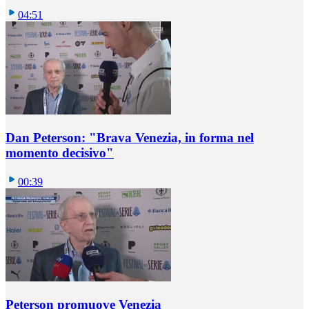
04:51
Dan Peterson: "Brava Venezia, in forma nel
momento decisivo"
00:39
Peterson promuove Venezia