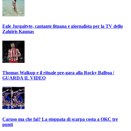
Egle Jurgaityte, cantante lituana e giornalista per la TV dello
Zalgiris Kaunas
Thomas Walkup e il rituale pre-gara alla Rocky Balboa |
GUARDA IL VIDEO
Caruso ma che fai? La stoppata di scarpa costa a OKC tre
punti