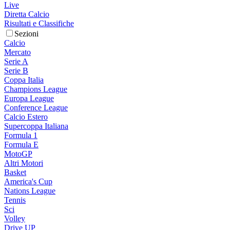
Live
Diretta Calcio
Risultati e Classifiche
Sezioni
Calcio
Mercato
Serie A
Serie B
Coppa Italia
Champions League
Europa League
Conference League
Calcio Estero
Supercoppa Italiana
Formula 1
Formula E
MotoGP
Altri Motori
Basket
America's Cup
Nations League
Tennis
Sci
Volley
Drive UP