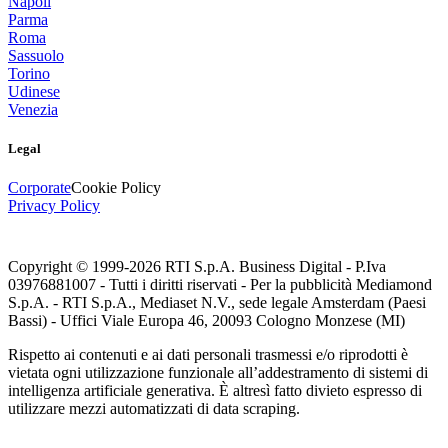
Napoli
Parma
Roma
Sassuolo
Torino
Udinese
Venezia
Legal
Corporate
Cookie Policy
Privacy Policy
Copyright © 1999-
2026
RTI S.p.A. Business Digital - P.Iva
03976881007 - Tutti i diritti riservati - Per la pubblicità Mediamond
S.p.A. - RTI S.p.A., Mediaset N.V., sede legale Amsterdam (Paesi
Bassi) - Uffici Viale Europa 46, 20093 Cologno Monzese (MI)
Rispetto ai contenuti e ai dati personali trasmessi e/o riprodotti è
vietata ogni utilizzazione funzionale all’addestramento di sistemi di
intelligenza artificiale generativa. È altresì fatto divieto espresso di
utilizzare mezzi automatizzati di data scraping.