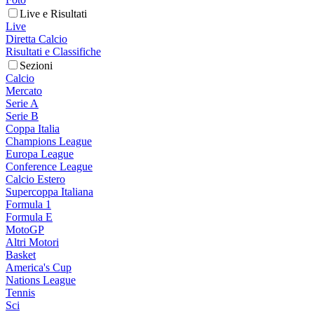
Live e Risultati
Live
Diretta Calcio
Risultati e Classifiche
Sezioni
Calcio
Mercato
Serie A
Serie B
Coppa Italia
Champions League
Europa League
Conference League
Calcio Estero
Supercoppa Italiana
Formula 1
Formula E
MotoGP
Altri Motori
Basket
America's Cup
Nations League
Tennis
Sci