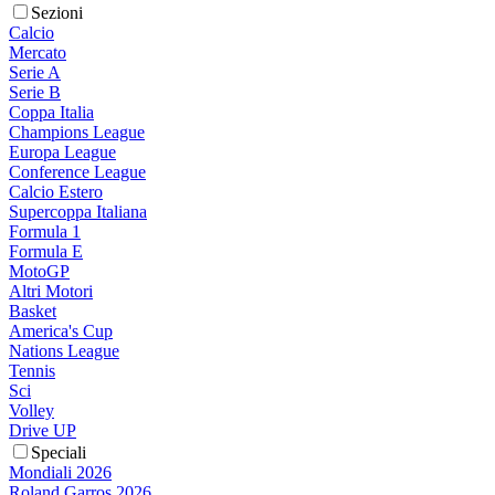
Sezioni
Calcio
Mercato
Serie A
Serie B
Coppa Italia
Champions League
Europa League
Conference League
Calcio Estero
Supercoppa Italiana
Formula 1
Formula E
MotoGP
Altri Motori
Basket
America's Cup
Nations League
Tennis
Sci
Volley
Drive UP
Speciali
Mondiali 2026
Roland Garros 2026