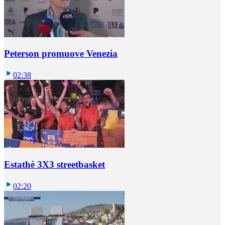
Peterson promuove Venezia
02:38
Estathè 3X3 streetbasket
02:20