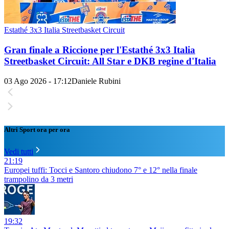
Estathé 3x3 Italia Streetbasket Circuit
Gran finale a Riccione per l'Estathé 3x3 Italia
Streetbasket Circuit: All Star e DKB regine d'Italia
03 Ago 2026 - 17:12
Daniele Rubini
Altri Sport ora per ora
Vedi tutti
21:19
Europei tuffi: Tocci e Santoro chiudono 7° e 12° nella finale
trampolino da 3 metri
19:32