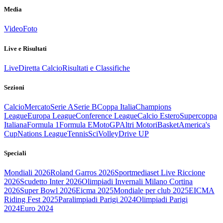
Media
Video
Foto
Live e Risultati
Live
Diretta Calcio
Risultati e Classifiche
Sezioni
Calcio
Mercato
Serie A
Serie B
Coppa Italia
Champions
League
Europa League
Conference League
Calcio Estero
Supercoppa
Italiana
Formula 1
Formula E
MotoGP
Altri Motori
Basket
America's
Cup
Nations League
Tennis
Sci
Volley
Drive UP
Speciali
Mondiali 2026
Roland Garros 2026
Sportmediaset Live Riccione
2026
Scudetto Inter 2026
Olimpiadi Invernali Milano Cortina
2026
Super Bowl 2026
Eicma 2025
Mondiale per club 2025
EICMA
Riding Fest 2025
Paralimpiadi Parigi 2024
Olimpiadi Parigi
2024
Euro 2024