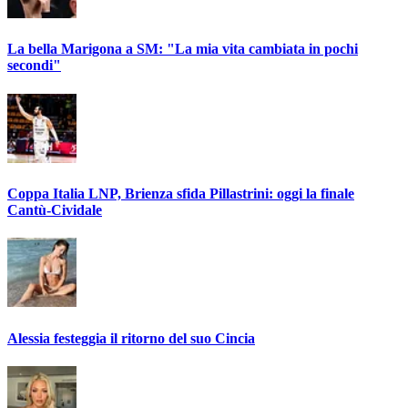
La bella Marigona a SM: "La mia vita cambiata in pochi
secondi"
Coppa Italia LNP, Brienza sfida Pillastrini: oggi la finale
Cantù-Cividale
Alessia festeggia il ritorno del suo Cincia