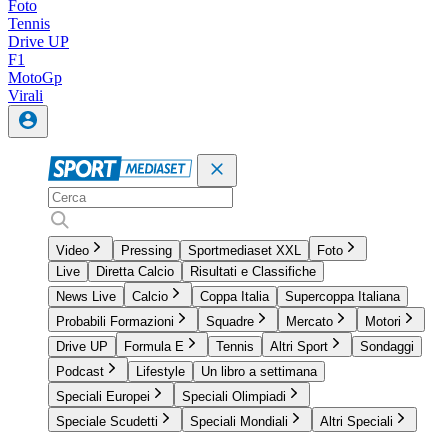
Foto
Tennis
Drive UP
F1
MotoGp
Virali
Video
Pressing
Sportmediaset XXL
Foto
Live
Diretta Calcio
Risultati e Classifiche
News Live
Calcio
Coppa Italia
Supercoppa Italiana
Probabili Formazioni
Squadre
Mercato
Motori
Drive UP
Formula E
Tennis
Altri Sport
Sondaggi
Podcast
Lifestyle
Un libro a settimana
Speciali Europei
Speciali Olimpiadi
Speciale Scudetti
Speciali Mondiali
Altri Speciali