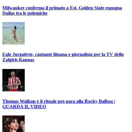
Milwaukee conferma il primato a Est, Golden State espugna
Dallas tra le polemiche
Egle Jurgaityte, cantante lituana e giornalista per la TV dello
Zalgiris Kaunas
Thomas Walkup e il rituale pre-gara alla Rocky Balboa |
GUARDA IL VIDEO