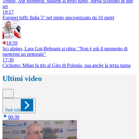
Tennis, Atp Montreal: Musetti al terzo turno, Mejia sconfitto in due
set
19:17
Europei tuffi: Italia 5° nel misto sincronizzato da 10 metri
18:59
Sci alpino, Lara Gut-Behrami si ritira: "Non è più il momento di
mettermi un pettorale"
17:30
Ciclismo: Milan fa tris al Giro di Polonia, sua anche la terza tappa
Ultimi video
Vedi tutti
00:39