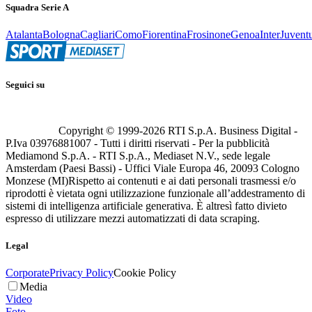
Squadra Serie A
Atalanta
Bologna
Cagliari
Como
Fiorentina
Frosinone
Genoa
Inter
Juvent
Seguici su
Copyright © 1999-
2026
RTI S.p.A. Business Digital -
P.Iva 03976881007 - Tutti i diritti riservati - Per la pubblicità
Mediamond S.p.A. - RTI S.p.A., Mediaset N.V., sede legale
Amsterdam (Paesi Bassi) - Uffici Viale Europa 46, 20093 Cologno
Monzese (MI)
Rispetto ai contenuti e ai dati personali trasmessi e/o
riprodotti è vietata ogni utilizzazione funzionale all’addestramento di
sistemi di intelligenza artificiale generativa. È altresì fatto divieto
espresso di utilizzare mezzi automatizzati di data scraping.
Legal
Corporate
Privacy Policy
Cookie Policy
Media
Video
Foto