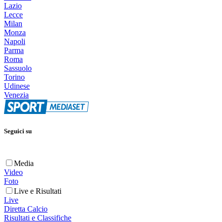
Lazio
Lecce
Milan
Monza
Napoli
Parma
Roma
Sassuolo
Torino
Udinese
Venezia
Seguici su
Media
Video
Foto
Live e Risultati
Live
Diretta Calcio
Risultati e Classifiche