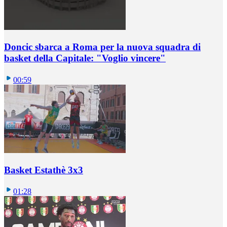
Doncic sbarca a Roma per la nuova squadra di
basket della Capitale: "Voglio vincere"
00:59
Basket Estathè 3x3
01:28