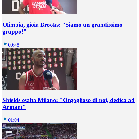
Olimpia, gioia Brooks: "Siamo un grandissimo
gruppo!"
00:48
Shields esalta Milano: "Orgoglioso di noi, dedica ad
Armani"
01:04