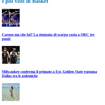
I più visti di Basket
Caruso ma che fai? La stoppata di scarpa costa a OKC tre
punti
Milwaukee conferma il primato a Est, Golden State espugna
Dallas tra le polemiche