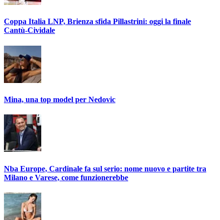
Coppa Italia LNP, Brienza sfida Pillastrini: oggi la finale
Cantù-Cividale
Mina, una top model per Nedovic
Nba Europe, Cardinale fa sul serio: nome nuovo e partite tra
Milano e Varese, come funzionerebbe