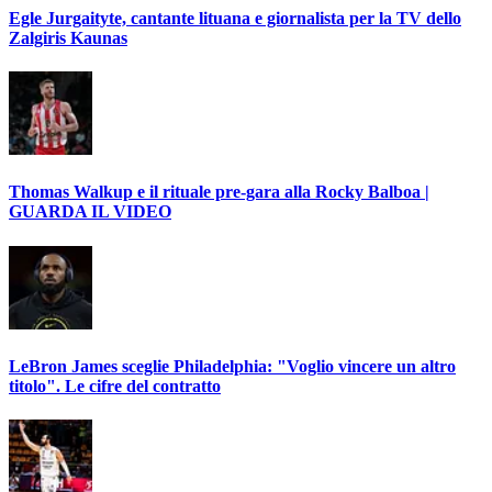
Egle Jurgaityte, cantante lituana e giornalista per la TV dello
Zalgiris Kaunas
Thomas Walkup e il rituale pre-gara alla Rocky Balboa |
GUARDA IL VIDEO
LeBron James sceglie Philadelphia: "Voglio vincere un altro
titolo". Le cifre del contratto