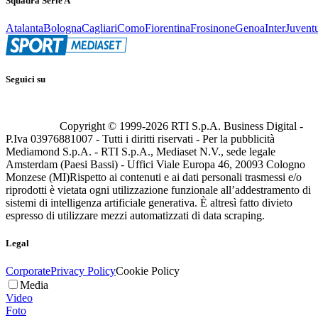
Squadra Serie A
Atalanta
Bologna
Cagliari
Como
Fiorentina
Frosinone
Genoa
Inter
Juvent
Seguici su
Copyright © 1999-
2026
RTI S.p.A. Business Digital -
P.Iva 03976881007 - Tutti i diritti riservati - Per la pubblicità
Mediamond S.p.A. - RTI S.p.A., Mediaset N.V., sede legale
Amsterdam (Paesi Bassi) - Uffici Viale Europa 46, 20093 Cologno
Monzese (MI)
Rispetto ai contenuti e ai dati personali trasmessi e/o
riprodotti è vietata ogni utilizzazione funzionale all’addestramento di
sistemi di intelligenza artificiale generativa. È altresì fatto divieto
espresso di utilizzare mezzi automatizzati di data scraping.
Legal
Corporate
Privacy Policy
Cookie Policy
Media
Video
Foto