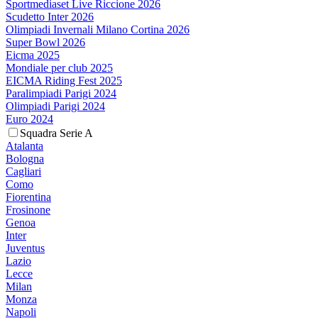
Sportmediaset Live Riccione 2026
Scudetto Inter 2026
Olimpiadi Invernali Milano Cortina 2026
Super Bowl 2026
Eicma 2025
Mondiale per club 2025
EICMA Riding Fest 2025
Paralimpiadi Parigi 2024
Olimpiadi Parigi 2024
Euro 2024
Squadra Serie A
Atalanta
Bologna
Cagliari
Como
Fiorentina
Frosinone
Genoa
Inter
Juventus
Lazio
Lecce
Milan
Monza
Napoli