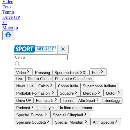
Video
Foto
Tennis
Drive UP
F1
MotoGp
Video
Pressing
Sportmediaset XXL
Foto
Live
Diretta Calcio
Risultati e Classifiche
News Live
Calcio
Coppa Italia
Supercoppa Italiana
Probabili Formazioni
Squadre
Mercato
Motori
Drive UP
Formula E
Tennis
Altri Sport
Sondaggi
Podcast
Lifestyle
Un libro a settimana
Speciali Europei
Speciali Olimpiadi
Speciale Scudetti
Speciali Mondiali
Altri Speciali