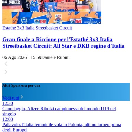
Estathé 3x3 Italia Streetbasket Circuit
Gran finale a Riccione per l'Estathé 3x3 Italia
Streetbasket Circuit: All Star e DKB regine d'Italia
06 Ago 2026 - 15:59
Daniele Rubini
Altri Sport ora per ora
Vedi tutti
12:30
Canottaggio, Alizee Ribolzi campionessa del mondo U19 nel
singolo
12:03
Pallavolo: l'Italia femminile vola in Polonia, ultimo torneo prima
degli Europei