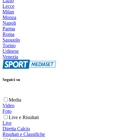
Lazio
Lecce
Milan
Monza
Napoli
Parma
Roma
Sassuolo
Torino
Udinese
Venezia
Seguici su
Media
Video
Foto
Live e Risultati
Live
Diretta Calcio
Risultati e Classifiche