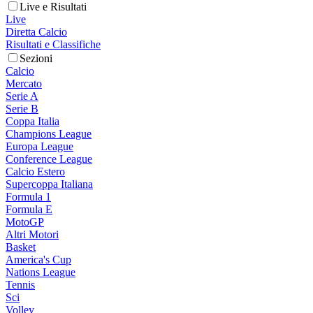
Live e Risultati
Live
Diretta Calcio
Risultati e Classifiche
Sezioni
Calcio
Mercato
Serie A
Serie B
Coppa Italia
Champions League
Europa League
Conference League
Calcio Estero
Supercoppa Italiana
Formula 1
Formula E
MotoGP
Altri Motori
Basket
America's Cup
Nations League
Tennis
Sci
Volley