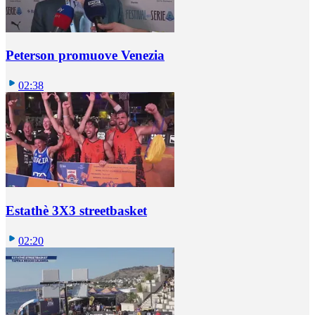
Peterson promuove Venezia
02:38
Estathè 3X3 streetbasket
02:20