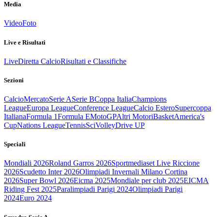
Media
Video
Foto
Live e Risultati
Live
Diretta Calcio
Risultati e Classifiche
Sezioni
Calcio
Mercato
Serie A
Serie B
Coppa Italia
Champions
League
Europa League
Conference League
Calcio Estero
Supercoppa
Italiana
Formula 1
Formula E
MotoGP
Altri Motori
Basket
America's
Cup
Nations League
Tennis
Sci
Volley
Drive UP
Speciali
Mondiali 2026
Roland Garros 2026
Sportmediaset Live Riccione
2026
Scudetto Inter 2026
Olimpiadi Invernali Milano Cortina
2026
Super Bowl 2026
Eicma 2025
Mondiale per club 2025
EICMA
Riding Fest 2025
Paralimpiadi Parigi 2024
Olimpiadi Parigi
2024
Euro 2024