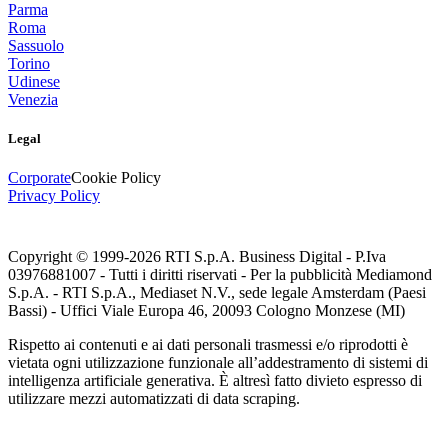
Parma
Roma
Sassuolo
Torino
Udinese
Venezia
Legal
Corporate
Cookie Policy
Privacy Policy
Copyright © 1999-
2026
RTI S.p.A. Business Digital - P.Iva
03976881007 - Tutti i diritti riservati - Per la pubblicità Mediamond
S.p.A. - RTI S.p.A., Mediaset N.V., sede legale Amsterdam (Paesi
Bassi) - Uffici Viale Europa 46, 20093 Cologno Monzese (MI)
Rispetto ai contenuti e ai dati personali trasmessi e/o riprodotti è
vietata ogni utilizzazione funzionale all’addestramento di sistemi di
intelligenza artificiale generativa. È altresì fatto divieto espresso di
utilizzare mezzi automatizzati di data scraping.