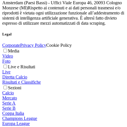
Amsterdam (Paesi Bassi) - Uffici Viale Europa 46, 20093 Cologno
Monzese (MI)
Rispetto ai contenuti e ai dati personali trasmessi e/o
riprodotti è vietata ogni utilizzazione funzionale all’addestramento di
sistemi di intelligenza artificiale generativa. È altresì fatto divieto
espresso di utilizzare mezzi automatizzati di data scraping.
Legal
Corporate
Privacy Policy
Cookie Policy
Media
Video
Foto
Live e Risultati
Live
Diretta Calcio
Risultati e Classifiche
Sezioni
Calcio
Mercato
Serie A
Serie B
Coppa Italia
Champions League
Europa League