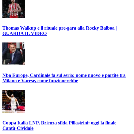
Thomas Walkup e il rituale pre-gara alla Rocky Balboa |
GUARDA IL VIDEO
Nba Europe, Cardinale fa sul serio: nome nuovo e partite tra
Milano e Varese, come funzionerebbe
Coppa Italia LNP, Brienza sfida Pillastrini: oggi la finale
Cantù-Cividale