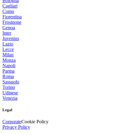
Bologna
Cagliari
Como
Fiorentina
Frosinone
Genoa
Inter
Juventus
Lazio
Lecce
Milan
Monza
Napoli
Parma
Roma
Sassuolo
Torino
Udinese
Venezia
Legal
Corporate
Cookie Policy
Privacy Policy