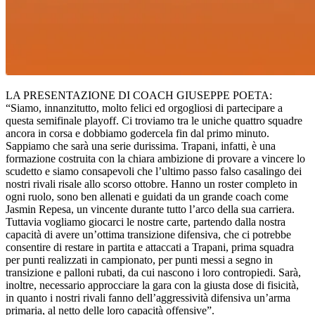
LA PRESENTAZIONE DI COACH GIUSEPPE POETA:
“Siamo, innanzitutto, molto felici ed orgogliosi di partecipare a
questa semifinale playoff. Ci troviamo tra le uniche quattro squadre
ancora in corsa e dobbiamo godercela fin dal primo minuto.
Sappiamo che sarà una serie durissima. Trapani, infatti, è una
formazione costruita con la chiara ambizione di provare a vincere lo
scudetto e siamo consapevoli che l’ultimo passo falso casalingo dei
nostri rivali risale allo scorso ottobre. Hanno un roster completo in
ogni ruolo, sono ben allenati e guidati da un grande coach come
Jasmin Repesa, un vincente durante tutto l’arco della sua carriera.
Tuttavia vogliamo giocarci le nostre carte, partendo dalla nostra
capacità di avere un’ottima transizione difensiva, che ci potrebbe
consentire di restare in partita e attaccati a Trapani, prima squadra
per punti realizzati in campionato, per punti messi a segno in
transizione e palloni rubati, da cui nascono i loro contropiedi. Sarà,
inoltre, necessario approcciare la gara con la giusta dose di fisicità,
in quanto i nostri rivali fanno dell’aggressività difensiva un’arma
primaria, al netto delle loro capacità offensive”.