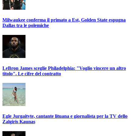
Milwaukee conferma il primato a Est, Golden State espugna
Dallas tra le polemiche
LeBron James sceglie Philadelphia: "Voglio vincere un altro
titolo". Le cifre del contratto
Egle Jurgaityte, cantante lituana e giornalista per la TV dello
Zalgiris Kaunas