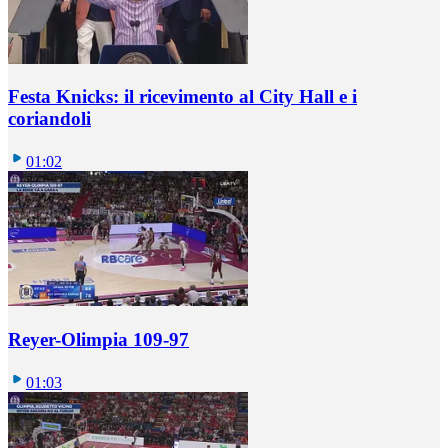
Festa Knicks: il ricevimento al City Hall e i
coriandoli
01:02
Reyer-Olimpia 109-97
01:03