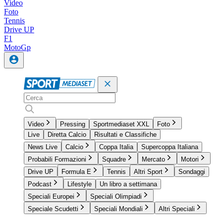
Video
Foto
Tennis
Drive UP
F1
MotoGp
Video
Pressing
Sportmediaset XXL
Foto
Live
Diretta Calcio
Risultati e Classifiche
News Live
Calcio
Coppa Italia
Supercoppa Italiana
Probabili Formazioni
Squadre
Mercato
Motori
Drive UP
Formula E
Tennis
Altri Sport
Sondaggi
Podcast
Lifestyle
Un libro a settimana
Speciali Europei
Speciali Olimpiadi
Speciale Scudetti
Speciali Mondiali
Altri Speciali