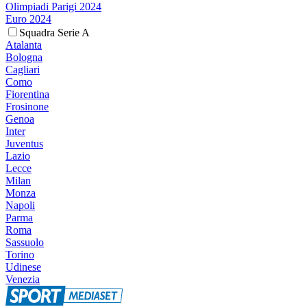
Olimpiadi Parigi 2024
Euro 2024
Squadra Serie A
Atalanta
Bologna
Cagliari
Como
Fiorentina
Frosinone
Genoa
Inter
Juventus
Lazio
Lecce
Milan
Monza
Napoli
Parma
Roma
Sassuolo
Torino
Udinese
Venezia