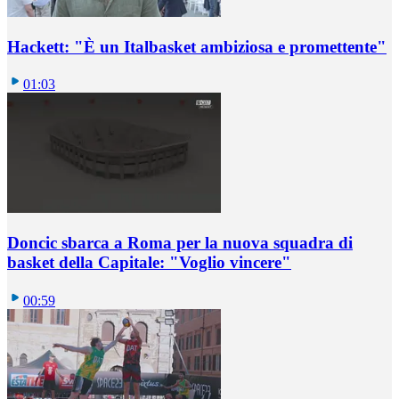
Hackett: "È un Italbasket ambiziosa e promettente"
01:03
Doncic sbarca a Roma per la nuova squadra di
basket della Capitale: "Voglio vincere"
00:59