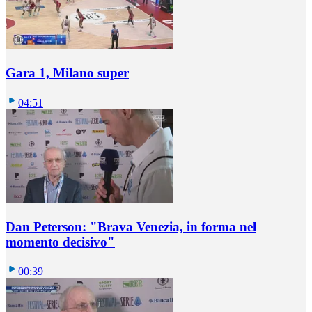
Gara 1, Milano super
04:51
Dan Peterson: "Brava Venezia, in forma nel
momento decisivo"
00:39