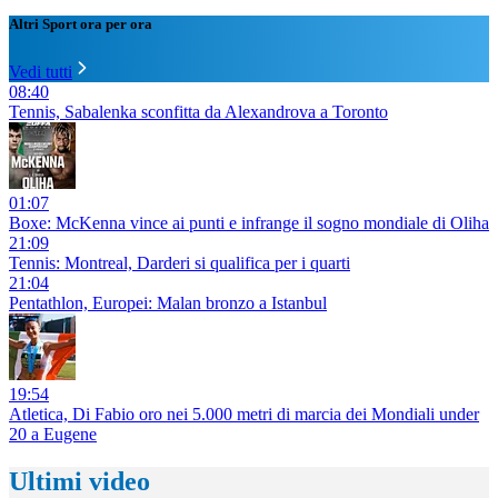
Altri Sport ora per ora
Vedi tutti
08:40
Tennis, Sabalenka sconfitta da Alexandrova a Toronto
01:07
Boxe: McKenna vince ai punti e infrange il sogno mondiale di Oliha
21:09
Tennis: Montreal, Darderi si qualifica per i quarti
21:04
Pentathlon, Europei: Malan bronzo a Istanbul
19:54
Atletica, Di Fabio oro nei 5.000 metri di marcia dei Mondiali under
20 a Eugene
Ultimi video