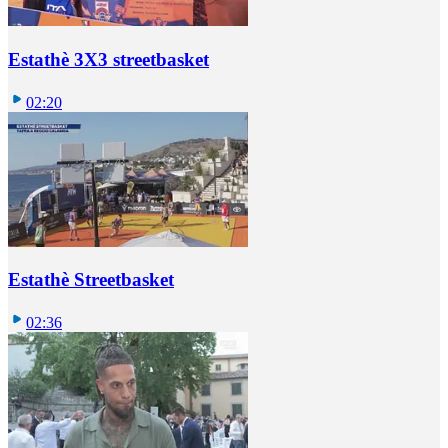
Estathè 3X3 streetbasket
02:20
Estathè Streetbasket
02:36