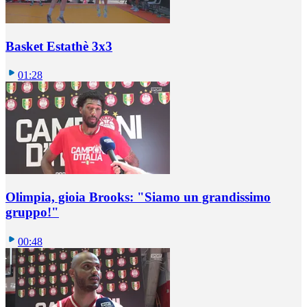
Basket Estathè 3x3
01:28
Olimpia, gioia Brooks: "Siamo un grandissimo
gruppo!"
00:48