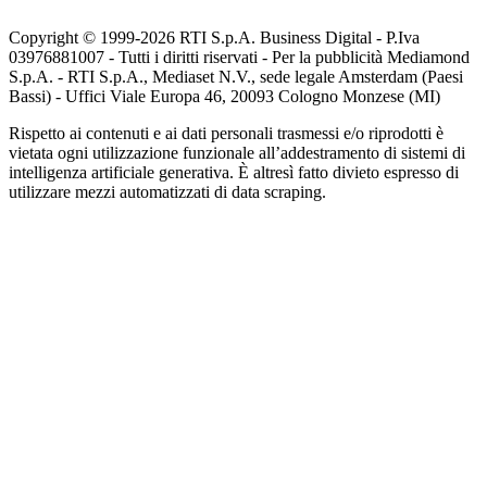
Copyright © 1999-
2026
RTI S.p.A. Business Digital - P.Iva
03976881007 - Tutti i diritti riservati - Per la pubblicità Mediamond
S.p.A. - RTI S.p.A., Mediaset N.V., sede legale Amsterdam (Paesi
Bassi) - Uffici Viale Europa 46, 20093 Cologno Monzese (MI)
Rispetto ai contenuti e ai dati personali trasmessi e/o riprodotti è
vietata ogni utilizzazione funzionale all’addestramento di sistemi di
intelligenza artificiale generativa. È altresì fatto divieto espresso di
utilizzare mezzi automatizzati di data scraping.