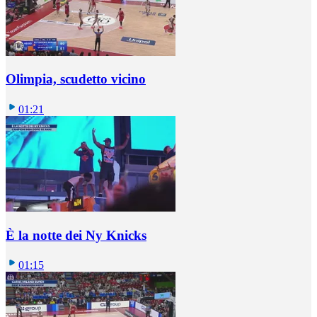
Olimpia, scudetto vicino
01:21
È la notte dei Ny Knicks
01:15