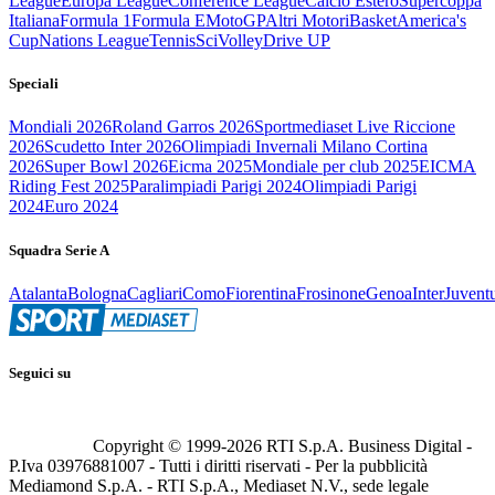
League
Europa League
Conference League
Calcio Estero
Supercoppa
Italiana
Formula 1
Formula E
MotoGP
Altri Motori
Basket
America's
Cup
Nations League
Tennis
Sci
Volley
Drive UP
Speciali
Mondiali 2026
Roland Garros 2026
Sportmediaset Live Riccione
2026
Scudetto Inter 2026
Olimpiadi Invernali Milano Cortina
2026
Super Bowl 2026
Eicma 2025
Mondiale per club 2025
EICMA
Riding Fest 2025
Paralimpiadi Parigi 2024
Olimpiadi Parigi
2024
Euro 2024
Squadra Serie A
Atalanta
Bologna
Cagliari
Como
Fiorentina
Frosinone
Genoa
Inter
Juvent
Seguici su
Copyright © 1999-
2026
RTI S.p.A. Business Digital -
P.Iva 03976881007 - Tutti i diritti riservati - Per la pubblicità
Mediamond S.p.A. - RTI S.p.A., Mediaset N.V., sede legale