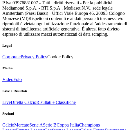
P.Iva 03976881007 - Tutti i diritti riservati - Per la pubblicità
Mediamond S.p.A. - RTI S.p.A., Mediaset N.V., sede legale
Amsterdam (Paesi Bassi) - Uffici Viale Europa 46, 20093 Cologno
Monzese (MI)
Rispetto ai contenuti e ai dati personali trasmessi e/o
riprodotti è vietata ogni utilizzazione funzionale all’addestramento di
sistemi di intelligenza artificiale generativa. È altresì fatto divieto
espresso di utilizzare mezzi automatizzati di data scraping.
Legal
Corporate
Privacy Policy
Cookie Policy
Media
Video
Foto
Live e Risultati
Live
Diretta Calcio
Risultati e Classifiche
Sezioni
Calcio
Mercato
Serie A
Serie B
Coppa Italia
Champions