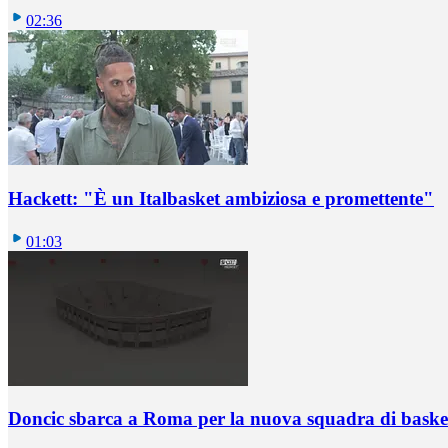
02:36
Hackett: "È un Italbasket ambiziosa e promettente"
01:03
Doncic sbarca a Roma per la nuova squadra di basket