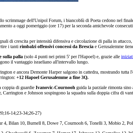
llo scrimmage dell'Unipol Forum, i biancoblù di Poeta cedono nel finale ag
mento a oggi pomeriggio (ore 17) per la seconda amichevole consecutiva 
nali di crescita per intensità difensiva e circolazione di palla in attacco
ire i tanti
rimbalzi offensivi concessi da Brescia
e Gerusalemme tiene l
 sulla palla
(solo 4 punti nei primi 5' per l'Hapoel) e, grazie alle
inizia
ono il vantaggio israeliano all'intervallo lungo.
ington e ancora Demonte Harper salgono in cattedra, mostrando tutta l'
rrington:
+12 Hapoel Gerusalemme a fine 3Q.
la coppia di guardie
Ivanovic-Cournooh
guida la parziale rimonta sino 
per, Carrington e Johnson sospingono la squadra sulla doppia cifra di vanta
0;16-14;23-34;26-27)
r 4, Bilan 10, Burnell 8, Dowe 7, Cournooh 6, Tonelli 3, Mobio 2, Poll