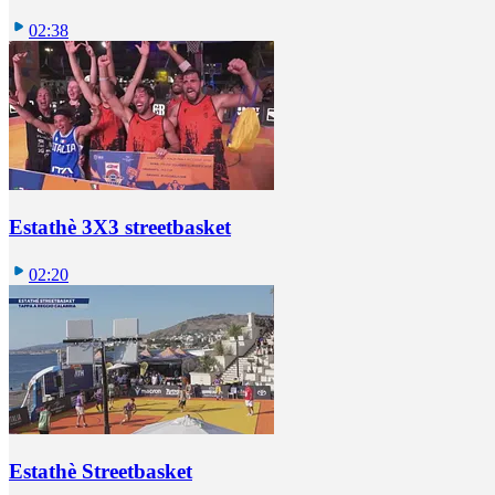
02:38
Estathè 3X3 streetbasket
02:20
Estathè Streetbasket