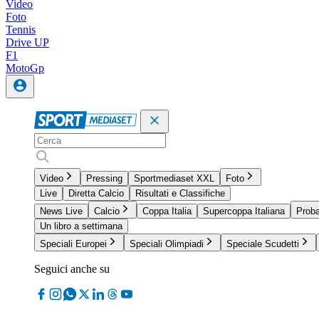
Video
Foto
Tennis
Drive UP
F1
MotoGp
Video
Pressing
Sportmediaset XXL
Foto
Live
Diretta Calcio
Risultati e Classifiche
News Live
Calcio
Coppa Italia
Supercoppa Italiana
Proba
Un libro a settimana
Speciali Europei
Speciali Olimpiadi
Speciale Scudetti
Seguici anche su