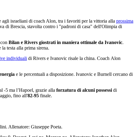
li israeliani di coach Alon, tra i favoriti per la vittoria alla
prossima
di Brescia, stavolta contro i "padroni di casa" dell'Olimpia di
, con
Bilan e Rivers giostrati in maniera ottimale da Ivanovic
.
a testa alla prima sirena.
tive individuali
di Rivers e Ivanovic risale la china. Coach Alon
energia
e le percentuali a disposizione. Ivanovic e Burnell cercano di
al -5 ma l’Hapoel, grazie alla
forzatura di alcuni possessi
di
ggio, fino all'
82-95
finale.
ini. Allenatore: Giuseppe Poeta.