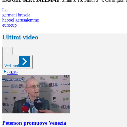
HAPOEL GERUSALEMME
: Smith J. 16, Smith S. 4, Carringto
lba
germani brescia
hapoel gerusalemme
eurocup
Ultimi video
Vedi tutti
00:39
Peterson promuove Venezia