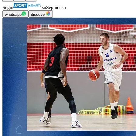
Segui
su
Seguici su
whatsapp
discover