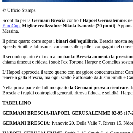
© Ufficio Stampa
Sconfitta per la
Germani Brescia
contro l’
Hapoel Gerusalemme
: ne
EuroCup.
Miglior realizzatore Nikola Ivanovic (20 punti)
. Appunta
Messina.
Il primo quarto corre sopra i
binari dell’equilibrio
. Brescia mostra seg
Speedy Smith e Johnson si caricano sulle spalle i compagni nel convert
Il secondo quarto è di marca lombarda:
Brescia aumenta la pressione
chiama timeout e ridesta i suoi: l'ex Tortona Harper e Cornelius sosteng
L’Hapoel approccia il terzo quarto con maggiore concentrazione: Carr
tenere a galla Brescia, ma ogni scatto è affossato da Justin Smith e Ca
Nella prima parte dell'ultimo quarto
la Germani prova a rientrare
: 
Brescia e i rapidi contropiedi generati, ritrova fiducia e solidità. Har
TABELLINO
GERMANI BRESCIA-HAPOEL GERUSALEMME 82-95
(17-2
GERMANI BRESCIA:
Ivanovic 20, Della Valle 7, Rivers 15, Ndou