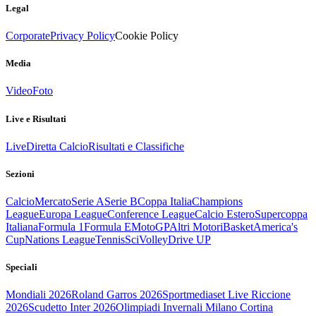
Legal
Corporate
Privacy Policy
Cookie Policy
Media
Video
Foto
Live e Risultati
Live
Diretta Calcio
Risultati e Classifiche
Sezioni
Calcio
Mercato
Serie A
Serie B
Coppa Italia
Champions
League
Europa League
Conference League
Calcio Estero
Supercoppa
Italiana
Formula 1
Formula E
MotoGP
Altri Motori
Basket
America's
Cup
Nations League
Tennis
Sci
Volley
Drive UP
Speciali
Mondiali 2026
Roland Garros 2026
Sportmediaset Live Riccione
2026
Scudetto Inter 2026
Olimpiadi Invernali Milano Cortina