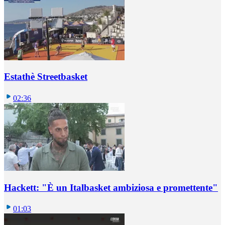
Estathè Streetbasket
02:36
Hackett: "È un Italbasket ambiziosa e promettente"
01:03