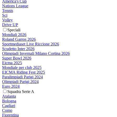
America's Cup
Nations League
Tennis
Sci
Volley
Drive UP
Speciali
Mondiali 2026
Roland Garros 2026
Sportmediaset Live Riccione 2026
Scudetto Inter 2026
Olimpiadi Invernali Milano Cortina 2026
Super Bowl 2026
Eicma 2025
Mondiale per club 2025
EICMA Riding Fest 2025
Paralimpiadi Parigi 2024
Olimpiadi Parigi 2024
Euro 2024
Squadra Serie A
Atalanta
Bologna
Cagliari
Como
Fiorentina