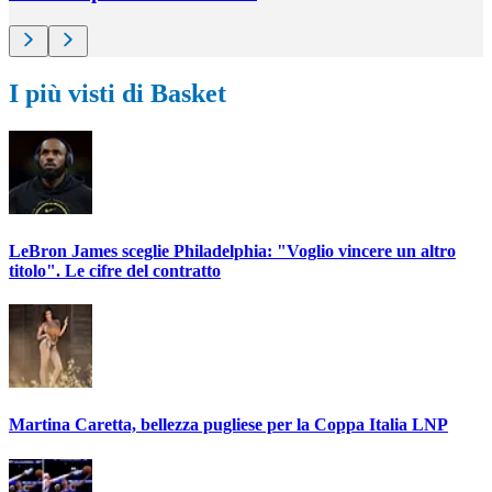
I più visti di Basket
LeBron James sceglie Philadelphia: "Voglio vincere un altro
titolo". Le cifre del contratto
Martina Caretta, bellezza pugliese per la Coppa Italia LNP