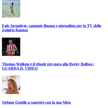
Egle Jurgaityte, cantante lituana e giornalista per la TV dello
Zalgiris Kaunas
Thomas Walkup e il rituale pre-gara alla Rocky Balboa |
GUARDA IL VIDEO
Stefano Gentile a canestro con la sua Altea