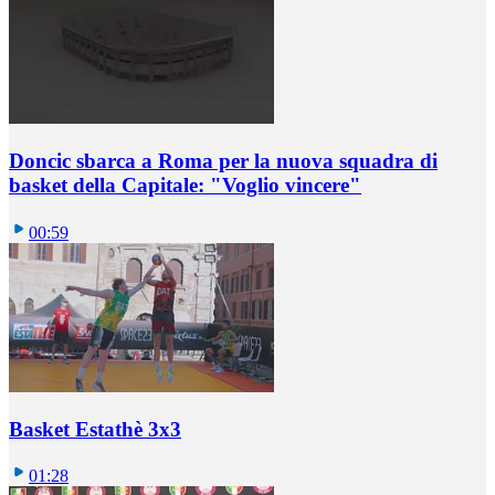
Doncic sbarca a Roma per la nuova squadra di
basket della Capitale: "Voglio vincere"
00:59
Basket Estathè 3x3
01:28