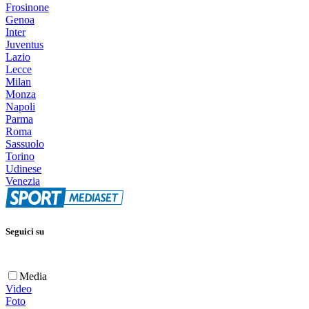
Frosinone
Genoa
Inter
Juventus
Lazio
Lecce
Milan
Monza
Napoli
Parma
Roma
Sassuolo
Torino
Udinese
Venezia
Seguici su
Media
Video
Foto