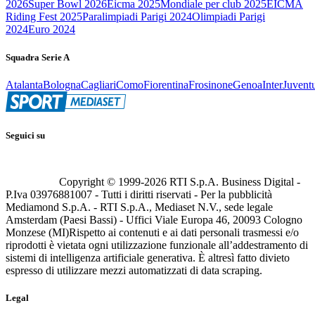
2026
Super Bowl 2026
Eicma 2025
Mondiale per club 2025
EICMA
Riding Fest 2025
Paralimpiadi Parigi 2024
Olimpiadi Parigi
2024
Euro 2024
Squadra Serie A
Atalanta
Bologna
Cagliari
Como
Fiorentina
Frosinone
Genoa
Inter
Juvent
Seguici su
Copyright © 1999-
2026
RTI S.p.A. Business Digital -
P.Iva 03976881007 - Tutti i diritti riservati - Per la pubblicità
Mediamond S.p.A. - RTI S.p.A., Mediaset N.V., sede legale
Amsterdam (Paesi Bassi) - Uffici Viale Europa 46, 20093 Cologno
Monzese (MI)
Rispetto ai contenuti e ai dati personali trasmessi e/o
riprodotti è vietata ogni utilizzazione funzionale all’addestramento di
sistemi di intelligenza artificiale generativa. È altresì fatto divieto
espresso di utilizzare mezzi automatizzati di data scraping.
Legal