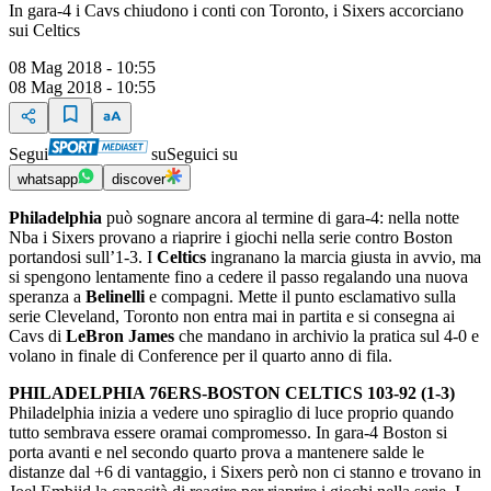
In gara-4 i Cavs chiudono i conti con Toronto, i Sixers accorciano
sui Celtics
08 Mag 2018 - 10:55
08 Mag 2018 - 10:55
Segui
su
Seguici su
whatsapp
discover
Philadelphia
può sognare ancora al termine di gara-4: nella notte
Nba i Sixers provano a riaprire i giochi nella serie contro Boston
portandosi sull’1-3. I
Celtics
ingranano la marcia giusta in avvio, ma
si spengono lentamente fino a cedere il passo regalando una nuova
speranza a
Belinelli
e compagni. Mette il punto esclamativo sulla
serie Cleveland, Toronto non entra mai in partita e si consegna ai
Cavs di
LeBron James
che mandano in archivio la pratica sul 4-0 e
volano in finale di Conference per il quarto anno di fila.
PHILADELPHIA 76ERS-BOSTON CELTICS 103-92 (1-3)
Philadelphia inizia a vedere uno spiraglio di luce proprio quando
tutto sembrava essere oramai compromesso. In gara-4 Boston si
porta avanti e nel secondo quarto prova a mantenere salde le
distanze dal +6 di vantaggio, i Sixers però non ci stanno e trovano in