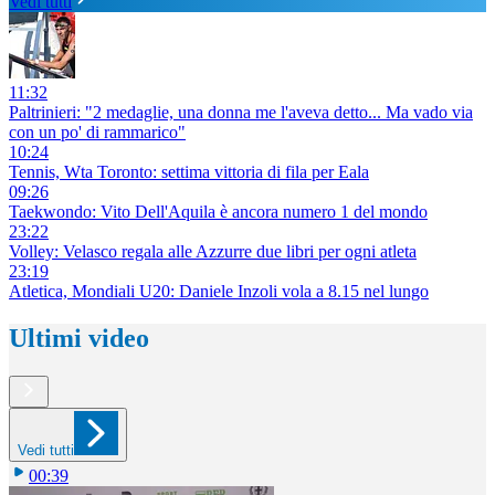
Vedi tutti
11:32
Paltrinieri: "2 medaglie, una donna me l'aveva detto... Ma vado via
con un po' di rammarico"
10:24
Tennis, Wta Toronto: settima vittoria di fila per Eala
09:26
Taekwondo: Vito Dell'Aquila è ancora numero 1 del mondo
23:22
Volley: Velasco regala alle Azzurre due libri per ogni atleta
23:19
Atletica, Mondiali U20: Daniele Inzoli vola a 8.15 nel lungo
Ultimi video
Vedi tutti
00:39