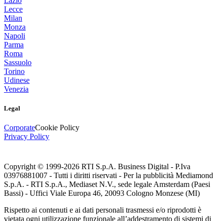
Lazio
Lecce
Milan
Monza
Napoli
Parma
Roma
Sassuolo
Torino
Udinese
Venezia
Legal
Corporate
Cookie Policy
Privacy Policy
Copyright © 1999-
2026
RTI S.p.A. Business Digital - P.Iva
03976881007 - Tutti i diritti riservati - Per la pubblicità Mediamond
S.p.A. - RTI S.p.A., Mediaset N.V., sede legale Amsterdam (Paesi
Bassi) - Uffici Viale Europa 46, 20093 Cologno Monzese (MI)
Rispetto ai contenuti e ai dati personali trasmessi e/o riprodotti è
vietata ogni utilizzazione funzionale all’addestramento di sistemi di