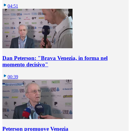
04:51
Dan Peterson: "Brava Venezia, in forma nel
momento decisivo"
00:39
Peterson promuove Venezia