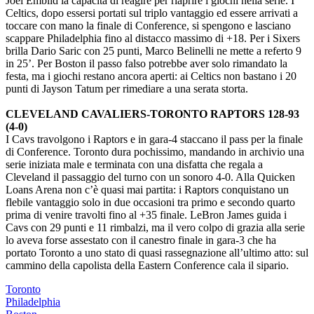
Joel Embiid la capacità di reagire per riaprire i giochi nella serie. I
Celtics, dopo essersi portati sul triplo vantaggio ed essere arrivati a
toccare con mano la finale di Conference, si spengono e lasciano
scappare Philadelphia fino al distacco massimo di +18. Per i Sixers
brilla Dario Saric con 25 punti, Marco Belinelli ne mette a referto 9
in 25’. Per Boston il passo falso potrebbe aver solo rimandato la
festa, ma i giochi restano ancora aperti: ai Celtics non bastano i 20
punti di Jayson Tatum per rimediare a una serata storta.
CLEVELAND CAVALIERS-TORONTO RAPTORS 128-93
(4-0)
I Cavs travolgono i Raptors e in gara-4 staccano il pass per la finale
di Conference. Toronto dura pochissimo, mandando in archivio una
serie iniziata male e terminata con una disfatta che regala a
Cleveland il passaggio del turno con un sonoro 4-0. Alla Quicken
Loans Arena non c’è quasi mai partita: i Raptors conquistano un
flebile vantaggio solo in due occasioni tra primo e secondo quarto
prima di venire travolti fino al +35 finale. LeBron James guida i
Cavs con 29 punti e 11 rimbalzi, ma il vero colpo di grazia alla serie
lo aveva forse assestato con il canestro finale in gara-3 che ha
portato Toronto a uno stato di quasi rassegnazione all’ultimo atto: sul
cammino della capolista della Eastern Conference cala il sipario.
Toronto
Philadelphia