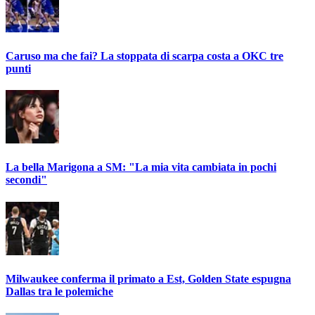
Caruso ma che fai? La stoppata di scarpa costa a OKC tre
punti
La bella Marigona a SM: "La mia vita cambiata in pochi
secondi"
Milwaukee conferma il primato a Est, Golden State espugna
Dallas tra le polemiche