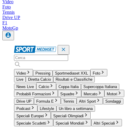
Video
Foto
Tennis
Drive UP
F1
MotoGp
Video
Pressing
Sportmediaset XXL
Foto
Live
Diretta Calcio
Risultati e Classifiche
News Live
Calcio
Coppa Italia
Supercoppa Italiana
Probabili Formazioni
Squadre
Mercato
Motori
Drive UP
Formula E
Tennis
Altri Sport
Sondaggi
Podcast
Lifestyle
Un libro a settimana
Speciali Europei
Speciali Olimpiadi
Speciale Scudetti
Speciali Mondiali
Altri Speciali