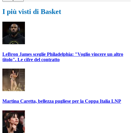
I più visti di Basket
LeBron James sceglie Philadelphia: "Voglio vincere un altro
titolo". Le cifre del contratto
Martina Caretta, bellezza pugliese per la Coppa Italia LNP