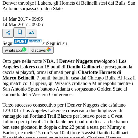
Denver travolge i Lakers, gli Hornets di Belinelli stesi dai Bulls, San
Antonio sorpassa Golden State
14 Mar 2017 - 09:06
14 Mar 2017 - 09:06
Segui
su
Seguici su
whatsapp
discover
Otto gare nella notte NBA. I
Denver Nuggets
travolgono i
Los
Angeles Lakers
con 18 punti di
Danilo Gallinari
e proseguono la
caccia ai playoff, ormai sfumati per gli
Charlotte Hornets di
Marco Belinelli
, 7 punti, battuti in casa dai Chicago Bulls. Ai Jazz il
big match coi Clippers, gli Wizards crollano a Minneapolis mentre i
San Antonio Spurs battono Atlanta e sorpassano Golden State al
comando della Western Conference.
Terzo successo consecutivo per i Denver Nuggets che asfaltano
129-101 i Los Angeles Lakers e conservano due lunghezze di
vantaggio sui Portland Trail Blazers per l'ottavo posto a Ovest,
l'ultimo per i playoff. Tutto facile per i padroni di casa che hanno
ben sette giocatori in doppia cifra: 22 punti a testa per Murray e
Barton, ne mette 15 con 5 su 10 al tiro e 5 assist Danilo Gallinari.