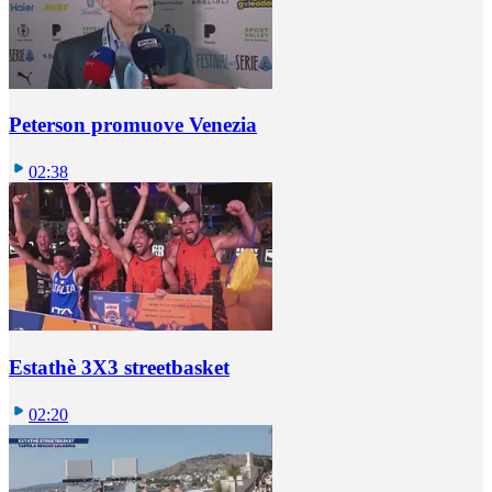
Peterson promuove Venezia
02:38
Estathè 3X3 streetbasket
02:20