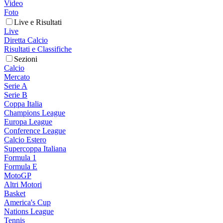
Video
Foto
Live e Risultati
Live
Diretta Calcio
Risultati e Classifiche
Sezioni
Calcio
Mercato
Serie A
Serie B
Coppa Italia
Champions League
Europa League
Conference League
Calcio Estero
Supercoppa Italiana
Formula 1
Formula E
MotoGP
Altri Motori
Basket
America's Cup
Nations League
Tennis