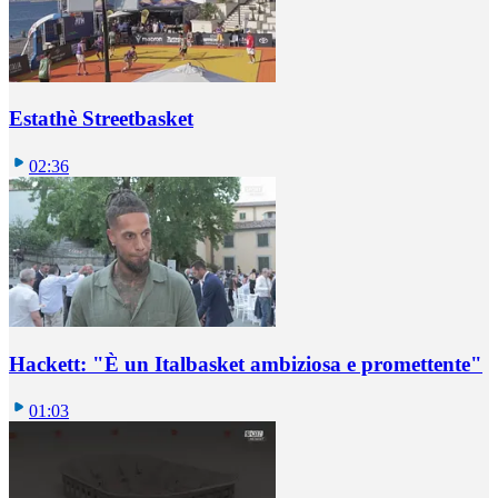
Estathè Streetbasket
02:36
Hackett: "È un Italbasket ambiziosa e promettente"
01:03