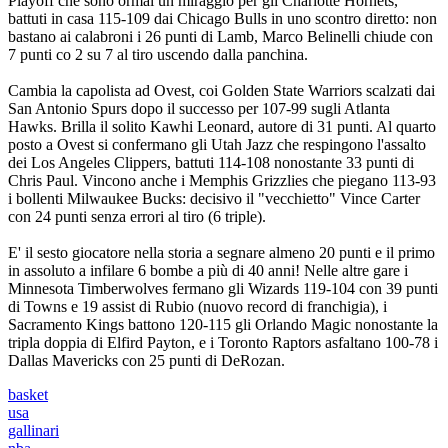
Playoff che sono ormai un miraggio per gli Charlotte Hornets,
battuti in casa 115-109 dai Chicago Bulls in uno scontro diretto: non
bastano ai calabroni i 26 punti di Lamb, Marco Belinelli chiude con
7 punti co 2 su 7 al tiro uscendo dalla panchina.
Cambia la capolista ad Ovest, coi Golden State Warriors scalzati dai
San Antonio Spurs dopo il successo per 107-99 sugli Atlanta
Hawks. Brilla il solito Kawhi Leonard, autore di 31 punti. Al quarto
posto a Ovest si confermano gli Utah Jazz che respingono l'assalto
dei Los Angeles Clippers, battuti 114-108 nonostante 33 punti di
Chris Paul. Vincono anche i Memphis Grizzlies che piegano 113-93
i bollenti Milwaukee Bucks: decisivo il "vecchietto" Vince Carter
con 24 punti senza errori al tiro (6 triple).
E' il sesto giocatore nella storia a segnare almeno 20 punti e il primo
in assoluto a infilare 6 bombe a più di 40 anni! Nelle altre gare i
Minnesota Timberwolves fermano gli Wizards 119-104 con 39 punti
di Towns e 19 assist di Rubio (nuovo record di franchigia), i
Sacramento Kings battono 120-115 gli Orlando Magic nonostante la
tripla doppia di Elfird Payton, e i Toronto Raptors asfaltano 100-78 i
Dallas Mavericks con 25 punti di DeRozan.
basket
usa
gallinari