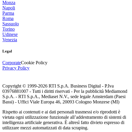
Monza
Napoli
Parma
Roma
Sassuolo
Torino
Udinese
Venezia
Legal
Corporate
Cookie Policy
Privacy Policy
Copyright © 1999-
2026
RTI S.p.A. Business Digital - P.Iva
03976881007 - Tutti i diritti riservati - Per la pubblicità Mediamond
S.p.A. - RTI S.p.A., Mediaset N.V., sede legale Amsterdam (Paesi
Bassi) - Uffici Viale Europa 46, 20093 Cologno Monzese (MI)
Rispetto ai contenuti e ai dati personali trasmessi e/o riprodotti è
vietata ogni utilizzazione funzionale all’addestramento di sistemi di
intelligenza artificiale generativa. È altresì fatto divieto espresso di
utilizzare mezzi automatizzati di data scraping.