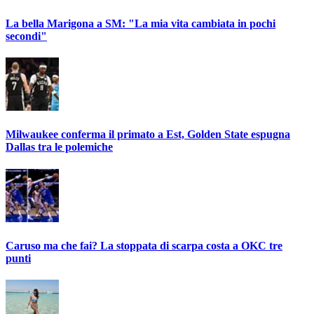
La bella Marigona a SM: "La mia vita cambiata in pochi
secondi"
Milwaukee conferma il primato a Est, Golden State espugna
Dallas tra le polemiche
Caruso ma che fai? La stoppata di scarpa costa a OKC tre
punti