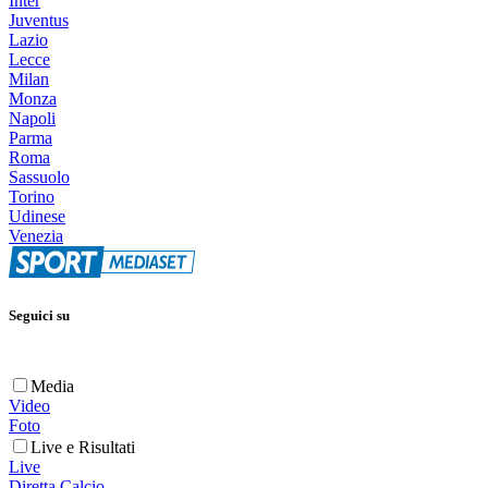
Inter
Juventus
Lazio
Lecce
Milan
Monza
Napoli
Parma
Roma
Sassuolo
Torino
Udinese
Venezia
Seguici su
Media
Video
Foto
Live e Risultati
Live
Diretta Calcio