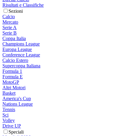
Risultati e Classifiche
Sezioni
Calcio
Mercato
Serie A
Serie B
Coppa Italia
Champions League
Europa League
Conference League
Calcio Estero
Supercoppa Italiana
Formula 1
Formula E
MotoGP
Altri Motori
Basket
America's Cup
Nations League
Tennis
Sci
Volley
Drive UP
Speciali