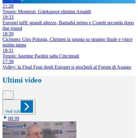
Vedi tutti
21:28
Tennis: Montreal, Griekspoor elimina Arnaldi
19:33
Europei tuffi: grandi altezze, Barnabà primo e Cosetti seconda dopo
due round
18:39
Ciclismo: Giro Polonia, Christen la spunta su strappo finale e vince
quinta tappa
18:31
Tennis: Jasmine Paolini salta Cincinnati
17:39
Volley: la Final Four degli Europei si giocherà al Forum di Assago
Ultimi video
Vedi tutti
00:39