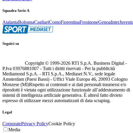
Squadra Serie A
Atalanta
Bologna
Cagliari
Como
Fiorentina
Frosinone
Genoa
Inter
Juvent
Seguici su
Copyright © 1999-
2026
RTI S.p.A. Business Digital -
P.Iva 03976881007 - Tutti i diritti riservati - Per la pubblicità
Mediamond S.p.A. - RTI S.p.A., Mediaset N.V., sede legale
Amsterdam (Paesi Bassi) - Uffici Viale Europa 46, 20093 Cologno
Monzese (MI)
Rispetto ai contenuti e ai dati personali trasmessi e/o
riprodotti è vietata ogni utilizzazione funzionale all’addestramento di
sistemi di intelligenza artificiale generativa. È altresì fatto divieto
espresso di utilizzare mezzi automatizzati di data scraping.
Legal
Corporate
Privacy Policy
Cookie Policy
Media