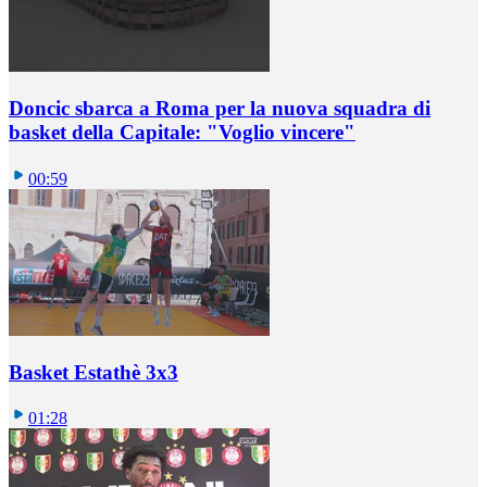
Doncic sbarca a Roma per la nuova squadra di
basket della Capitale: "Voglio vincere"
00:59
Basket Estathè 3x3
01:28