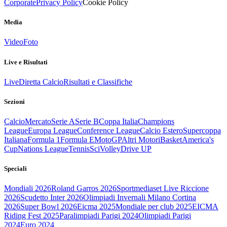
Corporate
Privacy Policy
Cookie Policy
Media
Video
Foto
Live e Risultati
Live
Diretta Calcio
Risultati e Classifiche
Sezioni
Calcio
Mercato
Serie A
Serie B
Coppa Italia
Champions
League
Europa League
Conference League
Calcio Estero
Supercoppa
Italiana
Formula 1
Formula E
MotoGP
Altri Motori
Basket
America's
Cup
Nations League
Tennis
Sci
Volley
Drive UP
Speciali
Mondiali 2026
Roland Garros 2026
Sportmediaset Live Riccione
2026
Scudetto Inter 2026
Olimpiadi Invernali Milano Cortina
2026
Super Bowl 2026
Eicma 2025
Mondiale per club 2025
EICMA
Riding Fest 2025
Paralimpiadi Parigi 2024
Olimpiadi Parigi
2024
Euro 2024