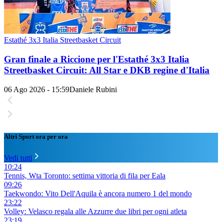
Estathé 3x3 Italia Streetbasket Circuit
Gran finale a Riccione per l'Estathé 3x3 Italia
Streetbasket Circuit: All Star e DKB regine d'Italia
06 Ago 2026 - 15:59
Daniele Rubini
Altri Sport ora per ora
Vedi tutti
10:24
Tennis, Wta Toronto: settima vittoria di fila per Eala
09:26
Taekwondo: Vito Dell'Aquila è ancora numero 1 del mondo
23:22
Volley: Velasco regala alle Azzurre due libri per ogni atleta
23:19