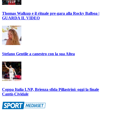
Thomas Walkup e il rituale pre-gara alla Rocky Balboa |
GUARDA IL VIDEO
Stefano Gentile a canestro con la sua Altea
Coppa Italia LNP, Brienza sfida Pillastrini: oggi la finale
Cantù-Cividale