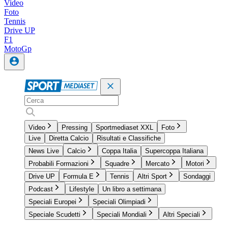
Video
Foto
Tennis
Drive UP
F1
MotoGp
Video
Pressing
Sportmediaset XXL
Foto
Live
Diretta Calcio
Risultati e Classifiche
News Live
Calcio
Coppa Italia
Supercoppa Italiana
Probabili Formazioni
Squadre
Mercato
Motori
Drive UP
Formula E
Tennis
Altri Sport
Sondaggi
Podcast
Lifestyle
Un libro a settimana
Speciali Europei
Speciali Olimpiadi
Speciale Scudetti
Speciali Mondiali
Altri Speciali