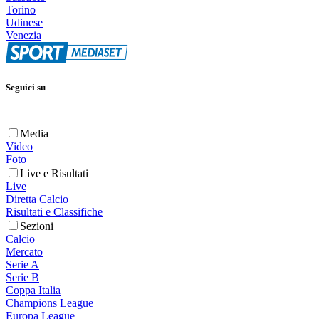
Torino
Udinese
Venezia
Seguici su
Media
Video
Foto
Live e Risultati
Live
Diretta Calcio
Risultati e Classifiche
Sezioni
Calcio
Mercato
Serie A
Serie B
Coppa Italia
Champions League
Europa League