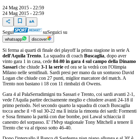
24 Mag 2015 - 22:59
24 Mag 2015 - 22:59
Segui
su
Seguici su
whatsapp
discover
Si ferma ai quarti di finale dei playoff la prima stagione in serie A
dell'Aquila Trento
. La squadra di coach
Buscaglia
, dopo aver
vinto gara 1 in casa, cede
84-80 in gara 4 sul campo della Dinamo
Sassari
che chiude
3-1 la serie
ed ora se la vedrà con l'Olimpia
Milano nelle semifinali. Sardi presi per mano da un sontuoso David
Logan che chiude con 27 punti, miglior marcatore del match. A
Trento non bastano i 18 con 11 rimbalzi di Owens.
Gara 4 al PalaSerradimigni tra Sassari e Trento, coi sardi avanti 2-1,
vede l'Aquila partire decisamente meglio e chiudere avanti 24-18 il
primo periodo. Nel secondo quarto la squadra di coach Buscaglia
tocca anche il +8 sul 30-22 ma lì inizia la rimonta dei sardi: Formenti
e Sosa firmano la parità con due bombe, poi Lawal schiaccia il
canestro del sorpasso. E' l'Mvp stagionale Tony Mitchell a tenere lì
Trento che va al riposo sotto 46-40.
Dopo l'intervallo il Banco di Sardegna pian piano allunga e al 30' è