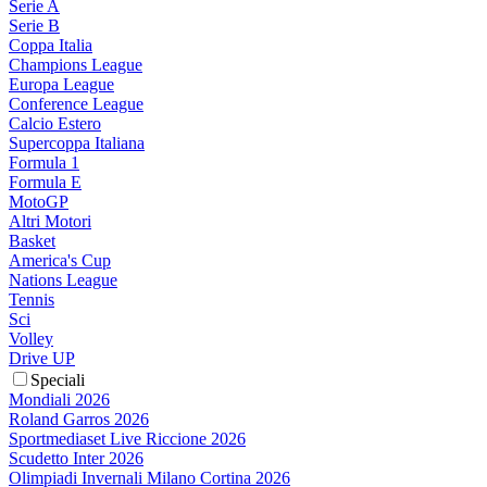
Serie A
Serie B
Coppa Italia
Champions League
Europa League
Conference League
Calcio Estero
Supercoppa Italiana
Formula 1
Formula E
MotoGP
Altri Motori
Basket
America's Cup
Nations League
Tennis
Sci
Volley
Drive UP
Speciali
Mondiali 2026
Roland Garros 2026
Sportmediaset Live Riccione 2026
Scudetto Inter 2026
Olimpiadi Invernali Milano Cortina 2026