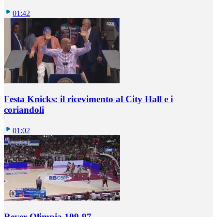
01:42
Festa Knicks: il ricevimento al City Hall e i
coriandoli
01:02
Reyer-Olimpia 109-97