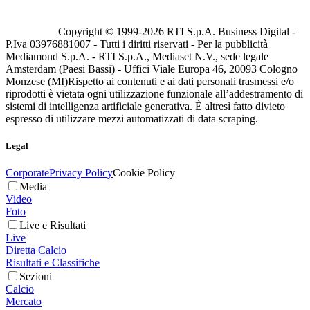
Copyright © 1999-
2026
RTI S.p.A. Business Digital -
P.Iva 03976881007 - Tutti i diritti riservati - Per la pubblicità
Mediamond S.p.A. - RTI S.p.A., Mediaset N.V., sede legale
Amsterdam (Paesi Bassi) - Uffici Viale Europa 46, 20093 Cologno
Monzese (MI)
Rispetto ai contenuti e ai dati personali trasmessi e/o
riprodotti è vietata ogni utilizzazione funzionale all’addestramento di
sistemi di intelligenza artificiale generativa. È altresì fatto divieto
espresso di utilizzare mezzi automatizzati di data scraping.
Legal
Corporate
Privacy Policy
Cookie Policy
Media
Video
Foto
Live e Risultati
Live
Diretta Calcio
Risultati e Classifiche
Sezioni
Calcio
Mercato