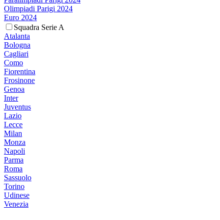
Olimpiadi Parigi 2024
Euro 2024
Squadra Serie A
Atalanta
Bologna
Cagliari
Como
Fiorentina
Frosinone
Genoa
Inter
Juventus
Lazio
Lecce
Milan
Monza
Napoli
Parma
Roma
Sassuolo
Torino
Udinese
Venezia