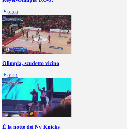
01:03
Olimpia, scudetto vicino
01:21
È la notte dei Ny Knicks