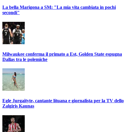
La bella Marigona a SM: "La mia vita cambiata in pochi
secondi"
Milwaukee conferma il primato a Est, Golden State espugna
Dallas tra le polemiche
Egle Jurgaityte, cantante lituana e giornalista per la TV dello
Zalgiris Kaunas