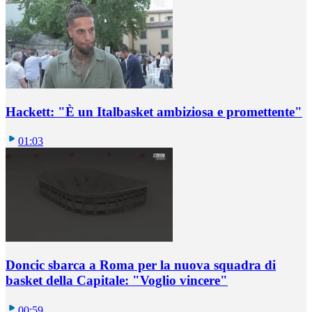
Hackett: "È un Italbasket ambiziosa e promettente"
01:03
Doncic sbarca a Roma per la nuova squadra di
basket della Capitale: "Voglio vincere"
00:59