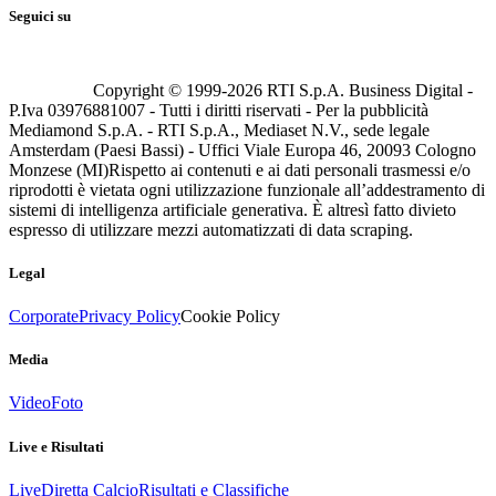
Seguici su
Copyright © 1999-
2026
RTI S.p.A. Business Digital -
P.Iva 03976881007 - Tutti i diritti riservati - Per la pubblicità
Mediamond S.p.A. - RTI S.p.A., Mediaset N.V., sede legale
Amsterdam (Paesi Bassi) - Uffici Viale Europa 46, 20093 Cologno
Monzese (MI)
Rispetto ai contenuti e ai dati personali trasmessi e/o
riprodotti è vietata ogni utilizzazione funzionale all’addestramento di
sistemi di intelligenza artificiale generativa. È altresì fatto divieto
espresso di utilizzare mezzi automatizzati di data scraping.
Legal
Corporate
Privacy Policy
Cookie Policy
Media
Video
Foto
Live e Risultati
Live
Diretta Calcio
Risultati e Classifiche