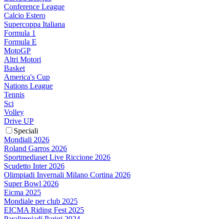
Conference League
Calcio Estero
Supercoppa Italiana
Formula 1
Formula E
MotoGP
Altri Motori
Basket
America's Cup
Nations League
Tennis
Sci
Volley
Drive UP
Speciali
Mondiali 2026
Roland Garros 2026
Sportmediaset Live Riccione 2026
Scudetto Inter 2026
Olimpiadi Invernali Milano Cortina 2026
Super Bowl 2026
Eicma 2025
Mondiale per club 2025
EICMA Riding Fest 2025
Paralimpiadi Parigi 2024