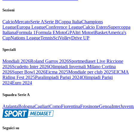
Sezioni
Calcio
Mercato
Serie A
Serie B
Coppa Italia
Champions
League
Europa League
Conference League
Calcio Estero
Supercoppa
Italiana
Formula 1
Formula E
MotoGP
Altri Motori
Basket
America's
Cup
Nations League
Tennis
Sci
Volley
Drive UP
Speciali
Mondiali 2026
Roland Garros 2026
Sportmediaset Live Riccione
2026
Scudetto Inter 2026
Olimpiadi Invernali Milano Cortina
2026
Super Bowl 2026
Eicma 2025
Mondiale per club 2025
EICMA
Riding Fest 2025
Paralimpiadi Parigi 2024
Olimpiadi Parigi
2024
Euro 2024
Squadra Serie A
Atalanta
Bologna
Cagliari
Como
Fiorentina
Frosinone
Genoa
Inter
Juvent
Seguici su