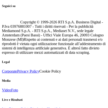
Seguici su
Copyright © 1999-
2026
RTI S.p.A. Business Digital -
P.Iva 03976881007 - Tutti i diritti riservati - Per la pubblicità
Mediamond S.p.A. - RTI S.p.A., Mediaset N.V., sede legale
Amsterdam (Paesi Bassi) - Uffici Viale Europa 46, 20093 Cologno
Monzese (MI)
Rispetto ai contenuti e ai dati personali trasmessi e/o
riprodotti è vietata ogni utilizzazione funzionale all’addestramento di
sistemi di intelligenza artificiale generativa. È altresì fatto divieto
espresso di utilizzare mezzi automatizzati di data scraping.
Legal
Corporate
Privacy Policy
Cookie Policy
Media
Video
Foto
Live e Risultati