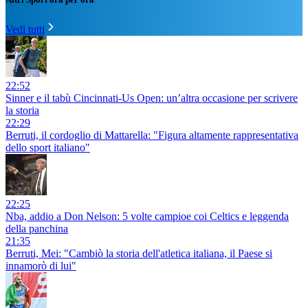
Vedi tutti
22:52
Sinner e il tabù Cincinnati-Us Open: un’altra occasione per scrivere
la storia
22:29
Berruti, il cordoglio di Mattarella: "Figura altamente rappresentativa
dello sport italiano"
22:25
Nba, addio a Don Nelson: 5 volte campioe coi Celtics e leggenda
della panchina
21:35
Berruti, Mei: "Cambiò la storia dell'atletica italiana, il Paese si
innamorò di lui"