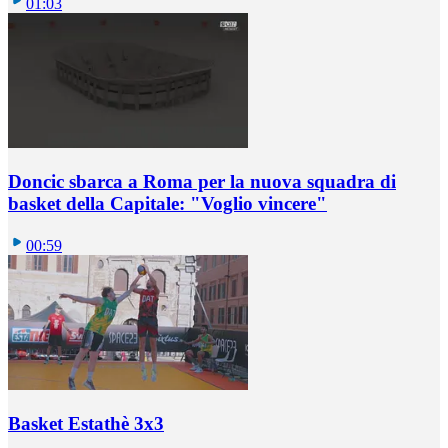
01:03
Doncic sbarca a Roma per la nuova squadra di
basket della Capitale: "Voglio vincere"
00:59
Basket Estathè 3x3