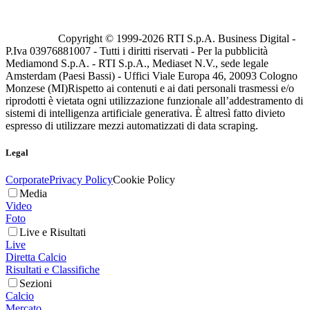
Copyright © 1999-
2026
RTI S.p.A. Business Digital -
P.Iva 03976881007 - Tutti i diritti riservati - Per la pubblicità
Mediamond S.p.A. - RTI S.p.A., Mediaset N.V., sede legale
Amsterdam (Paesi Bassi) - Uffici Viale Europa 46, 20093 Cologno
Monzese (MI)
Rispetto ai contenuti e ai dati personali trasmessi e/o
riprodotti è vietata ogni utilizzazione funzionale all’addestramento di
sistemi di intelligenza artificiale generativa. È altresì fatto divieto
espresso di utilizzare mezzi automatizzati di data scraping.
Legal
Corporate
Privacy Policy
Cookie Policy
Media
Video
Foto
Live e Risultati
Live
Diretta Calcio
Risultati e Classifiche
Sezioni
Calcio
Mercato