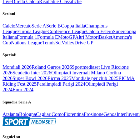
Live
Diretta Calcio
Risultati e Classifiche
Sezioni
Calcio
Mercato
Serie A
Serie B
Coppa Italia
Champions
League
Europa League
Conference League
Calcio Estero
Supercoppa
Italiana
Formula 1
Formula E
MotoGP
Altri Motori
Basket
America's
Cup
Nations League
Tennis
Sci
Volley
Drive UP
Speciali
Mondiali 2026
Roland Garros 2026
Sportmediaset Live Riccione
2026
Scudetto Inter 2026
Olimpiadi Invernali Milano Cortina
2026
Super Bowl 2026
Eicma 2025
Mondiale per club 2025
EICMA
Riding Fest 2025
Paralimpiadi Parigi 2024
Olimpiadi Parigi
2024
Euro 2024
Squadra Serie A
Atalanta
Bologna
Cagliari
Como
Fiorentina
Frosinone
Genoa
Inter
Juvent
Seguici su