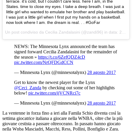
terrace. it’s cold, but I couldn’t care less. here I am, in the
States. time to close my eyes. I take a deep breath. I was just a
little girl who wanted to emulate her brother and play basketball.
I was just a little girl when I first put my hands on a basketball.
now look where I am. the dream is real. . . #GoFar
Un post condiviso da Cecilia Zandalasini (@zandi96) in data:
29 Ago 2017 alle ore 03:57 PDT
NEWS: The Minnesota Lynx announced the team has
signed forward Cecilia Zandalasini for the remainder of
the season »
https://t.co/6ZefQDZ4cD
pic.twitter.com/NrQFDGdCCN
— Minnesota Lynx (@minnesotalynx)
28 agosto 2017
Get to know the newest player for the Lynx
@Ceci_Zanda
by checking out some of her highlights
below!
pic.twitter.com/ijVCNRci7c
— Minnesota Lynx (@minnesotalynx)
28 agosto 2017
La ventenne in forza fino a ieri alla Famila Schio diventa così la
settima giocatrice italiana a giocare nella WNBA, oltre che la più
giovane cestista a passare oltreoceano. In passato hanno giocato
nella Wnba Masciadri, Macchi, Ress, Pollini, Bonfiglio e Zara.