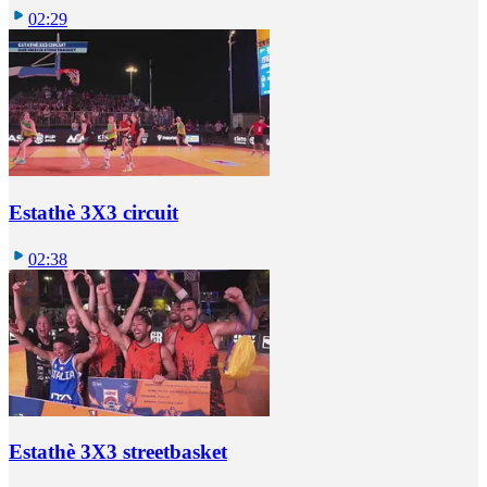
02:29
Estathè 3X3 circuit
02:38
Estathè 3X3 streetbasket