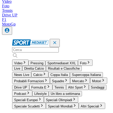
Video
Foto
Tennis
Drive UP
F1
MotoGp
Video
Pressing
Sportmediaset XXL
Foto
Live
Diretta Calcio
Risultati e Classifiche
News Live
Calcio
Coppa Italia
Supercoppa Italiana
Probabili Formazioni
Squadre
Mercato
Motori
Drive UP
Formula E
Tennis
Altri Sport
Sondaggi
Podcast
Lifestyle
Un libro a settimana
Speciali Europei
Speciali Olimpiadi
Speciale Scudetti
Speciali Mondiali
Altri Speciali