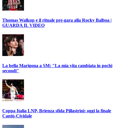
Thomas Walkup e il rituale pre-gara alla Rocky Balboa |
GUARDA IL VIDEO
La bella Marigona a SM: "La mia vita cambiata in pochi
secondi"
Coppa Italia LNP, Brienza sfida Pillastrini: oggi la finale
Cantù-Cividale