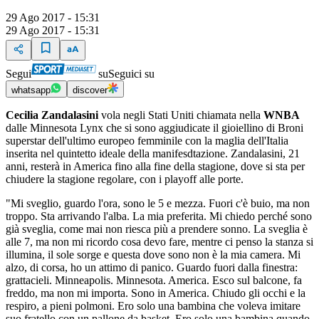
29 Ago 2017 - 15:31
29 Ago 2017 - 15:31
Segui
su
Seguici su
whatsapp
discover
Cecilia Zandalasini
vola negli Stati Uniti chiamata nella
WNBA
dalle Minnesota Lynx che si sono aggiudicate il gioiellino di Broni
superstar dell'ultimo europeo femminile con la maglia dell'Italia
inserita nel quintetto ideale della manifesdtazione. Zandalasini, 21
anni, resterà in America fino alla fine della stagione, dove si sta per
chiudere la stagione regolare, con i playoff alle porte.
"Mi sveglio, guardo l'ora, sono le 5 e mezza. Fuori c'è buio, ma non
troppo. Sta arrivando l'alba. La mia preferita. Mi chiedo perché sono
già sveglia, come mai non riesca più a prendere sonno. La sveglia è
alle 7, ma non mi ricordo cosa devo fare, mentre ci penso la stanza si
illumina, il sole sorge e questa dove sono non è la mia camera. Mi
alzo, di corsa, ho un attimo di panico. Guardo fuori dalla finestra:
grattacieli. Minneapolis. Minnesota. America. Esco sul balcone, fa
freddo, ma non mi importa. Sono in America. Chiudo gli occhi e la
respiro, a pieni polmoni. Ero solo una bambina che voleva imitare
suo fratello con un pallone da basket. Ero solo una bambina quando