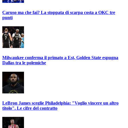
Caruso ma che fai? La stoppata di scarpa costa a OKC tre
punti
Milwaukee conferma il primato a Est, Golden State espugna
Dallas tra le polemiche
LeBron James sceglie Philadelphia: "Voglio vincere un altro
titolo". Le cifre del contratto