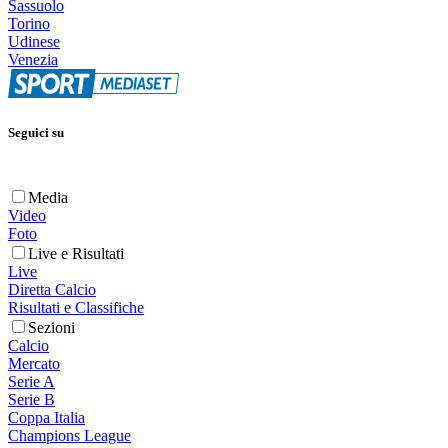
Sassuolo
Torino
Udinese
Venezia
Seguici su
Media
Video
Foto
Live e Risultati
Live
Diretta Calcio
Risultati e Classifiche
Sezioni
Calcio
Mercato
Serie A
Serie B
Coppa Italia
Champions League