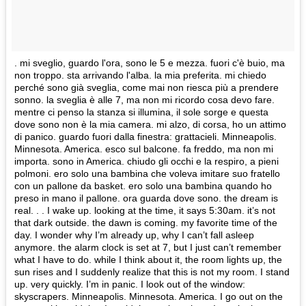
. mi sveglio, guardo l'ora, sono le 5 e mezza. fuori c'è buio, ma
non troppo. sta arrivando l'alba. la mia preferita. mi chiedo
perché sono già sveglia, come mai non riesca più a prendere
sonno. la sveglia è alle 7, ma non mi ricordo cosa devo fare.
mentre ci penso la stanza si illumina, il sole sorge e questa
dove sono non è la mia camera. mi alzo, di corsa, ho un attimo
di panico. guardo fuori dalla finestra: grattacieli. Minneapolis.
Minnesota. America. esco sul balcone. fa freddo, ma non mi
importa. sono in America. chiudo gli occhi e la respiro, a pieni
polmoni. ero solo una bambina che voleva imitare suo fratello
con un pallone da basket. ero solo una bambina quando ho
preso in mano il pallone. ora guarda dove sono. the dream is
real. . . I wake up. looking at the time, it says 5:30am. it’s not
that dark outside. the dawn is coming. my favorite time of the
day. I wonder why I’m already up, why I can’t fall asleep
anymore. the alarm clock is set at 7, but I just can’t remember
what I have to do. while I think about it, the room lights up, the
sun rises and I suddenly realize that this is not my room. I stand
up. very quickly. I’m in panic. I look out of the window:
skyscrapers. Minneapolis. Minnesota. America. I go out on the