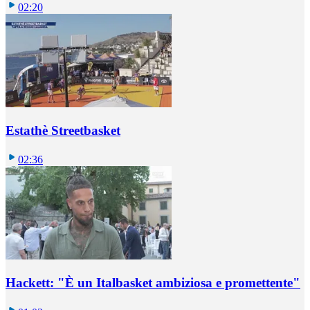
02:20
Estathè Streetbasket
02:36
Hackett: "È un Italbasket ambiziosa e promettente"