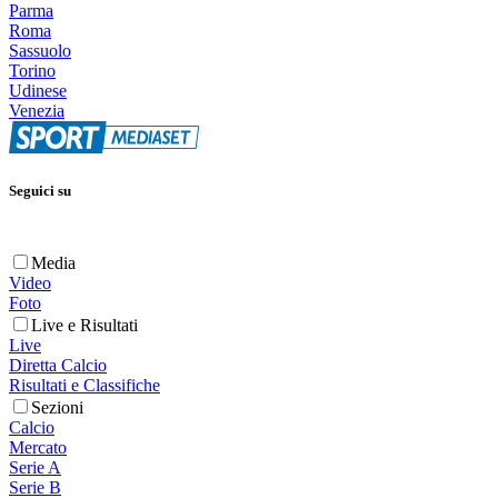
Parma
Roma
Sassuolo
Torino
Udinese
Venezia
Seguici su
Media
Video
Foto
Live e Risultati
Live
Diretta Calcio
Risultati e Classifiche
Sezioni
Calcio
Mercato
Serie A
Serie B