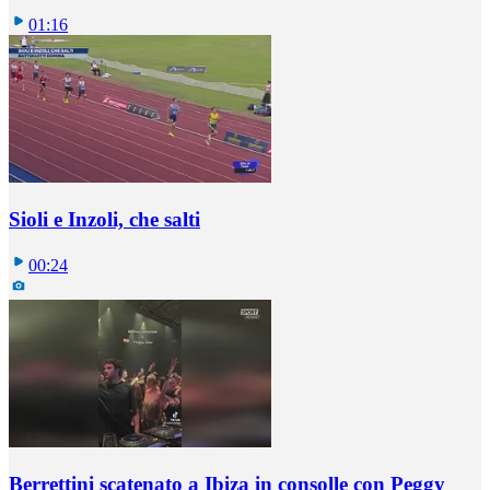
01:16
Sioli e Inzoli, che salti
00:24
Berrettini scatenato a Ibiza in consolle con Peggy