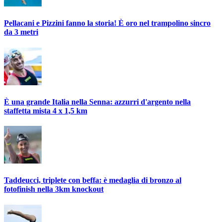
Pellacani e Pizzini fanno la storia! È oro nel trampolino sincro
da 3 metri
È una grande Italia nella Senna: azzurri d'argento nella
staffetta mista 4 x 1,5 km
Taddeucci, triplete con beffa: è medaglia di bronzo al
fotofinish nella 3km knockout