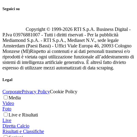
Seguici su
Copyright © 1999-
2026
RTI S.p.A. Business Digital -
P.Iva 03976881007 - Tutti i diritti riservati - Per la pubblicità
Mediamond S.p.A. - RTI S.p.A., Mediaset N.V., sede legale
Amsterdam (Paesi Bassi) - Uffici Viale Europa 46, 20093 Cologno
Monzese (MI)
Rispetto ai contenuti e ai dati personali trasmessi e/o
riprodotti è vietata ogni utilizzazione funzionale all’addestramento di
sistemi di intelligenza artificiale generativa. È altresì fatto divieto
espresso di utilizzare mezzi automatizzati di data scraping.
Legal
Corporate
Privacy Policy
Cookie Policy
Media
Video
Foto
Live e Risultati
Live
Diretta Calcio
Risultati e Classifiche