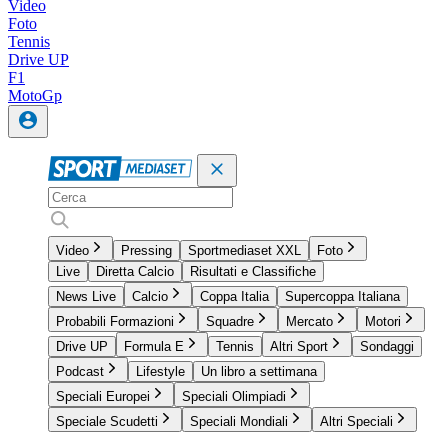
Video
Foto
Tennis
Drive UP
F1
MotoGp
Video
Pressing
Sportmediaset XXL
Foto
Live
Diretta Calcio
Risultati e Classifiche
News Live
Calcio
Coppa Italia
Supercoppa Italiana
Probabili Formazioni
Squadre
Mercato
Motori
Drive UP
Formula E
Tennis
Altri Sport
Sondaggi
Podcast
Lifestyle
Un libro a settimana
Speciali Europei
Speciali Olimpiadi
Speciale Scudetti
Speciali Mondiali
Altri Speciali