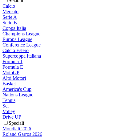
Sezioni
Calcio
Mercato
Serie A
Serie B
Coppa Italia
Champions League
Europa League
Conference League
Calcio Estero
Supercoppa Italiana
Formula 1
Formula E
MotoGP
Altri Motori
Basket
America's Cup
Nations League
Tennis
Sci
Volley
Drive UP
Speciali
Mondiali 2026
Roland Garros 2026