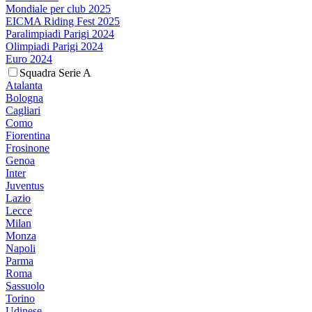
Mondiale per club 2025
EICMA Riding Fest 2025
Paralimpiadi Parigi 2024
Olimpiadi Parigi 2024
Euro 2024
Squadra Serie A
Atalanta
Bologna
Cagliari
Como
Fiorentina
Frosinone
Genoa
Inter
Juventus
Lazio
Lecce
Milan
Monza
Napoli
Parma
Roma
Sassuolo
Torino
Udinese