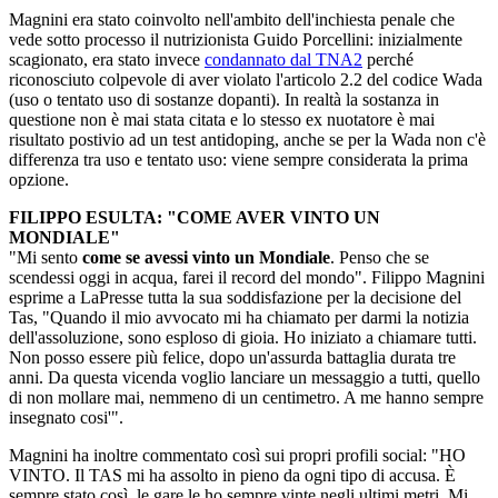
Magnini era stato coinvolto nell'ambito dell'inchiesta penale che
vede sotto processo il nutrizionista Guido Porcellini: inizialmente
scagionato, era stato invece
condannato dal TNA2
​​​​​ perché
riconosciuto colpevole di aver violato l'articolo 2.2 del codice Wada
(uso o tentato uso di sostanze dopanti). In realtà la sostanza in
questione non è mai stata citata e lo stesso ex nuotatore è mai
risultato postivio ad un test antidoping, anche se per la Wada non c'è
differenza tra uso e tentato uso: viene sempre considerata la prima
opzione.
FILIPPO ESULTA: "COME AVER VINTO UN
MONDIALE"
"Mi sento
come se avessi vinto un Mondiale
. Penso che se
scendessi oggi in acqua, farei il record del mondo". Filippo Magnini
esprime a LaPresse tutta la sua soddisfazione per la decisione del
Tas, "Quando il mio avvocato mi ha chiamato per darmi la notizia
dell'assoluzione, sono esploso di gioia. Ho iniziato a chiamare tutti.
Non posso essere più felice, dopo un'assurda battaglia durata tre
anni. Da questa vicenda voglio lanciare un messaggio a tutti, quello
di non mollare mai, nemmeno di un centimetro. A me hanno sempre
insegnato cosi'".
Magnini ha inoltre commentato così sui propri profili social: "HO
VINTO. Il TAS mi ha assolto in pieno da ogni tipo di accusa. È
sempre stato così, le gare le ho sempre vinte negli ultimi metri. Mi