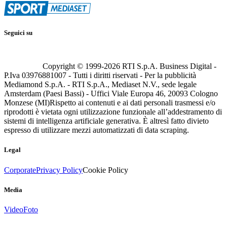
Seguici su
Copyright © 1999-
2026
RTI S.p.A. Business Digital -
P.Iva 03976881007 - Tutti i diritti riservati - Per la pubblicità
Mediamond S.p.A. - RTI S.p.A., Mediaset N.V., sede legale
Amsterdam (Paesi Bassi) - Uffici Viale Europa 46, 20093 Cologno
Monzese (MI)
Rispetto ai contenuti e ai dati personali trasmessi e/o
riprodotti è vietata ogni utilizzazione funzionale all’addestramento di
sistemi di intelligenza artificiale generativa. È altresì fatto divieto
espresso di utilizzare mezzi automatizzati di data scraping.
Legal
Corporate
Privacy Policy
Cookie Policy
Media
Video
Foto