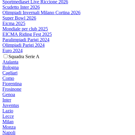
Sportmediaset Live Riccione 2026
Scudetto Inter 2026
Olimpiadi Invernali Milano Cortina 2026
Super Bowl 2026
Eicma 2025
Mondiale per club 2025
EICMA Riding Fest 2025
Paralimpiadi Parigi 2024
Olimpiadi Parigi 2024
Euro 2024
Squadra Serie A
Atalanta
Bologna
Cagliari
Como
Fiorentina
Frosinone
Genoa
Inter
Juventus
Lazio
Lecce
Milan
Monza
Napoli