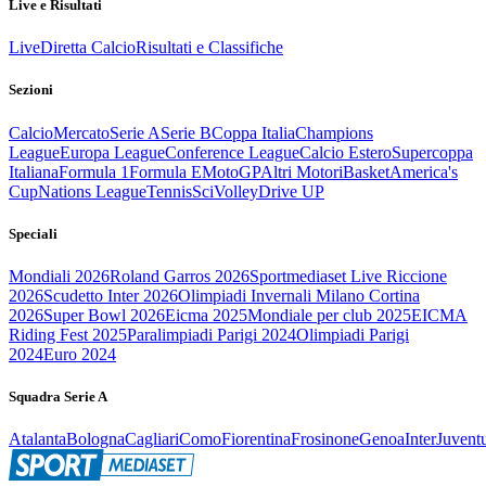
Live e Risultati
Live
Diretta Calcio
Risultati e Classifiche
Sezioni
Calcio
Mercato
Serie A
Serie B
Coppa Italia
Champions
League
Europa League
Conference League
Calcio Estero
Supercoppa
Italiana
Formula 1
Formula E
MotoGP
Altri Motori
Basket
America's
Cup
Nations League
Tennis
Sci
Volley
Drive UP
Speciali
Mondiali 2026
Roland Garros 2026
Sportmediaset Live Riccione
2026
Scudetto Inter 2026
Olimpiadi Invernali Milano Cortina
2026
Super Bowl 2026
Eicma 2025
Mondiale per club 2025
EICMA
Riding Fest 2025
Paralimpiadi Parigi 2024
Olimpiadi Parigi
2024
Euro 2024
Squadra Serie A
Atalanta
Bologna
Cagliari
Como
Fiorentina
Frosinone
Genoa
Inter
Juvent