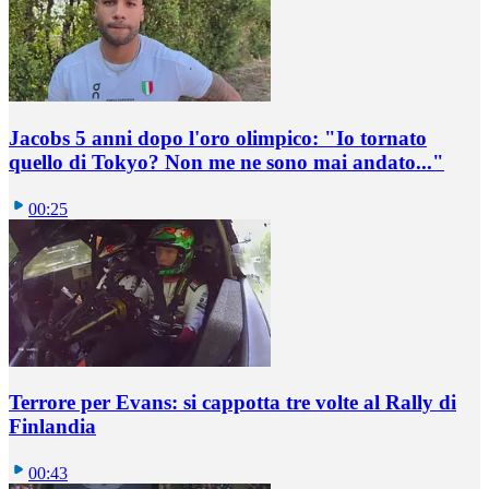
Jacobs 5 anni dopo l'oro olimpico: "Io tornato
quello di Tokyo? Non me ne sono mai andato..."
00:25
Terrore per Evans: si cappotta tre volte al Rally di
Finlandia
00:43