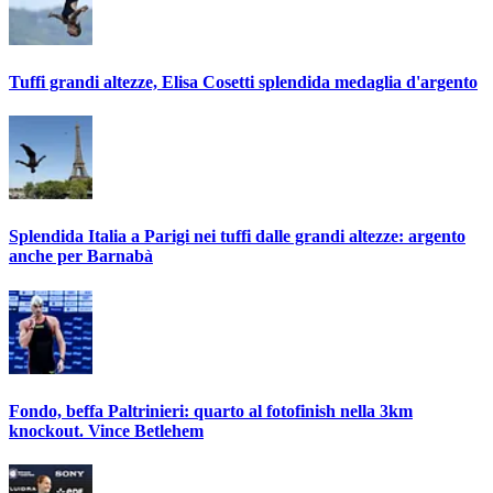
Tuffi grandi altezze, Elisa Cosetti splendida medaglia d'argento
Splendida Italia a Parigi nei tuffi dalle grandi altezze: argento
anche per Barnabà
Fondo, beffa Paltrinieri: quarto al fotofinish nella 3km
knockout. Vince Betlehem