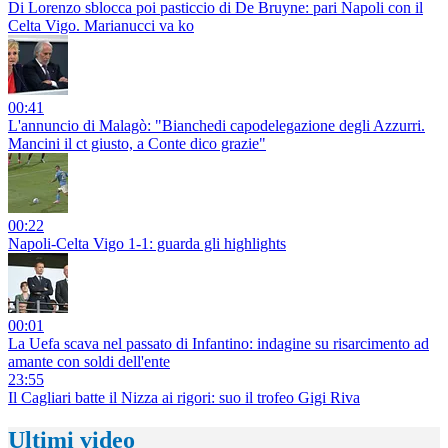
Di Lorenzo sblocca poi pasticcio di De Bruyne: pari Napoli con il
Celta Vigo. Marianucci va ko
00:41
L'annuncio di Malagò: "Bianchedi capodelegazione degli Azzurri.
Mancini il ct giusto, a Conte dico grazie"
00:22
Napoli-Celta Vigo 1-1: guarda gli highlights
00:01
La Uefa scava nel passato di Infantino: indagine su risarcimento ad
amante con soldi dell'ente
23:55
Il Cagliari batte il Nizza ai rigori: suo il trofeo Gigi Riva
Ultimi video