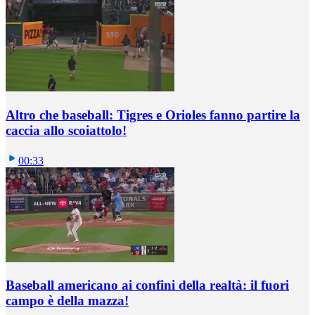
Altro che baseball: Tigres e Orioles fanno partire la
caccia allo scoiattolo!
00:33
Baseball americano ai confini della realtà: il fuori
campo è della mazza!