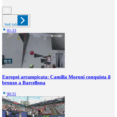
Vedi tutti
01:33
Europei arrampicata: Camilla Moroni conquista il
bronzo a Barcellona
00:31