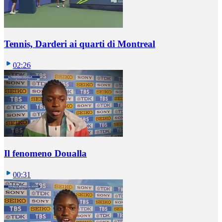
Tennis, Darderi ai quarti di Montreal
02:26
Il fenomeno Doualla
00:31