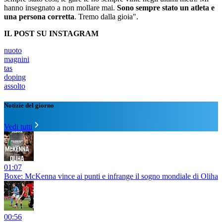
hanno insegnato a non mollare mai.
Sono sempre stato un atleta e
una persona corretta
. Tremo dalla gioia".
IL POST SU INSTAGRAM
nuoto
magnini
tas
doping
assolto
Notizie del giorno
Vedi tutti
01:07
Boxe: McKenna vince ai punti e infrange il sogno mondiale di Oliha
00:56