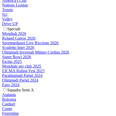
America's Cup
Nations League
Tennis
Sci
Volley
Drive UP
Speciali
Mondiali 2026
Roland Garros 2026
Sportmediaset Live Riccione 2026
Scudetto Inter 2026
Olimpiadi Invernali Milano Cortina 2026
Super Bowl 2026
Eicma 2025
Mondiale per club 2025
EICMA Riding Fest 2025
Paralimpiadi Parigi 2024
Olimpiadi Parigi 2024
Euro 2024
Squadra Serie A
Atalanta
Bologna
Cagliari
Como
Fiorentina