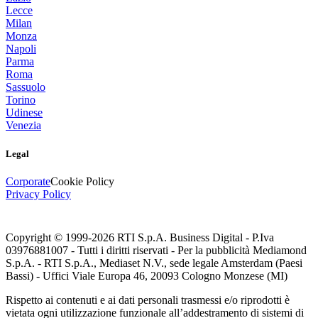
Lecce
Milan
Monza
Napoli
Parma
Roma
Sassuolo
Torino
Udinese
Venezia
Legal
Corporate
Cookie Policy
Privacy Policy
Copyright © 1999-
2026
RTI S.p.A. Business Digital - P.Iva
03976881007 - Tutti i diritti riservati - Per la pubblicità Mediamond
S.p.A. - RTI S.p.A., Mediaset N.V., sede legale Amsterdam (Paesi
Bassi) - Uffici Viale Europa 46, 20093 Cologno Monzese (MI)
Rispetto ai contenuti e ai dati personali trasmessi e/o riprodotti è
vietata ogni utilizzazione funzionale all’addestramento di sistemi di