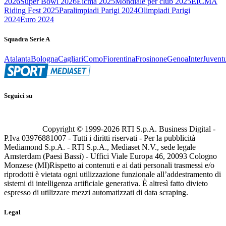
2026
Super Bowl 2026
Eicma 2025
Mondiale per club 2025
EICMA
Riding Fest 2025
Paralimpiadi Parigi 2024
Olimpiadi Parigi
2024
Euro 2024
Squadra Serie A
Atalanta
Bologna
Cagliari
Como
Fiorentina
Frosinone
Genoa
Inter
Juvent
Seguici su
Copyright © 1999-
2026
RTI S.p.A. Business Digital -
P.Iva 03976881007 - Tutti i diritti riservati - Per la pubblicità
Mediamond S.p.A. - RTI S.p.A., Mediaset N.V., sede legale
Amsterdam (Paesi Bassi) - Uffici Viale Europa 46, 20093 Cologno
Monzese (MI)
Rispetto ai contenuti e ai dati personali trasmessi e/o
riprodotti è vietata ogni utilizzazione funzionale all’addestramento di
sistemi di intelligenza artificiale generativa. È altresì fatto divieto
espresso di utilizzare mezzi automatizzati di data scraping.
Legal