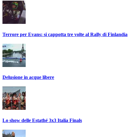
Terrore per Evans: si cappotta tre volte al Rally di Finlandia
Delusione in acque libere
Lo show delle Estathé 3x3 Italia Finals