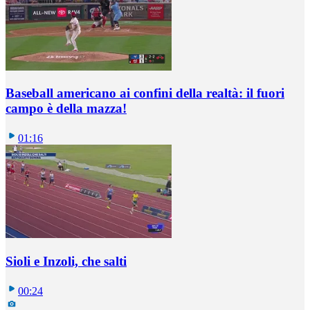
Baseball americano ai confini della realtà: il fuori
campo è della mazza!
01:16
Sioli e Inzoli, che salti
00:24