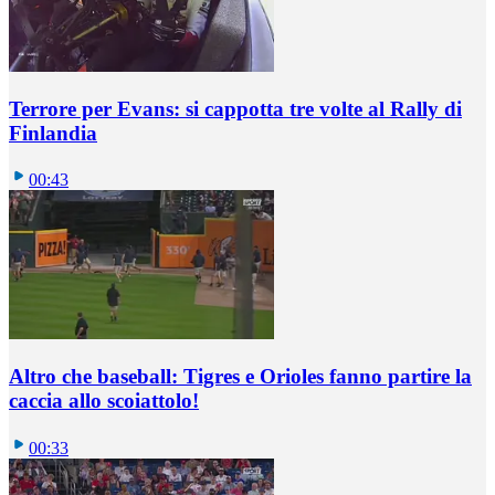
Terrore per Evans: si cappotta tre volte al Rally di
Finlandia
00:43
Altro che baseball: Tigres e Orioles fanno partire la
caccia allo scoiattolo!
00:33