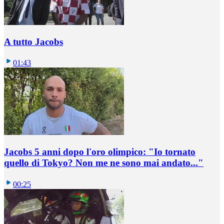
A tutto Jacobs
01:43
Jacobs 5 anni dopo l'oro olimpico: "Io tornato
quello di Tokyo? Non me ne sono mai andato..."
00:25