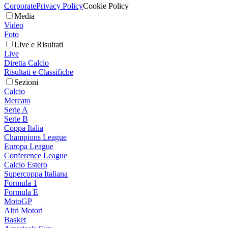
Corporate
Privacy Policy
Cookie Policy
Media
Video
Foto
Live e Risultati
Live
Diretta Calcio
Risultati e Classifiche
Sezioni
Calcio
Mercato
Serie A
Serie B
Coppa Italia
Champions League
Europa League
Conference League
Calcio Estero
Supercoppa Italiana
Formula 1
Formula E
MotoGP
Altri Motori
Basket