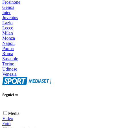
Frosinone
Genoa
Inter
Juventus
Lazio
Lecce
Milan
Monza
Napoli
Parma
Roma
Sassuolo
Torino
Udinese
Venezia
Seguici su
Media
Video
Foto