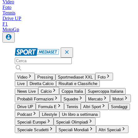
Video
Foto
Tennis
Drive UP
F1
MotoGp
Video
Pressing
Sportmediaset XXL
Foto
Live
Diretta Calcio
Risultati e Classifiche
News Live
Calcio
Coppa Italia
Supercoppa Italiana
Probabili Formazioni
Squadre
Mercato
Motori
Drive UP
Formula E
Tennis
Altri Sport
Sondaggi
Podcast
Lifestyle
Un libro a settimana
Speciali Europei
Speciali Olimpiadi
Speciale Scudetti
Speciali Mondiali
Altri Speciali