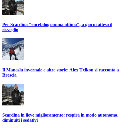
Per Scardina "encefalogramma ottimo", a giorni atteso il
risveglio
Il Manaslu invernale e altre storie: Alex Txikon si racconta a
Brescia
Scardina in lieve miglioramento: respira in modo autonomo,
diminuiti i sedativi