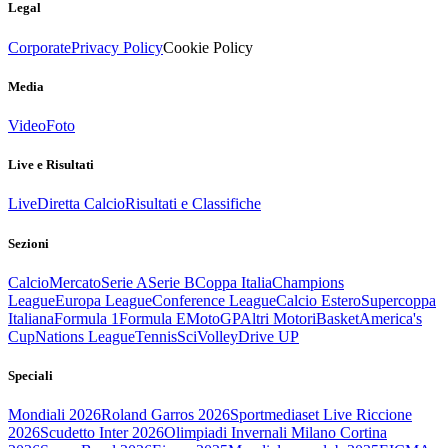
Legal
Corporate
Privacy Policy
Cookie Policy
Media
Video
Foto
Live e Risultati
Live
Diretta Calcio
Risultati e Classifiche
Sezioni
Calcio
Mercato
Serie A
Serie B
Coppa Italia
Champions
League
Europa League
Conference League
Calcio Estero
Supercoppa
Italiana
Formula 1
Formula E
MotoGP
Altri Motori
Basket
America's
Cup
Nations League
Tennis
Sci
Volley
Drive UP
Speciali
Mondiali 2026
Roland Garros 2026
Sportmediaset Live Riccione
2026
Scudetto Inter 2026
Olimpiadi Invernali Milano Cortina