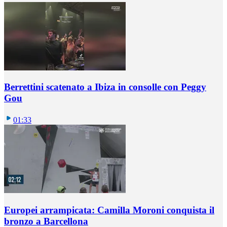
Berrettini scatenato a Ibiza in consolle con Peggy
Gou
01:33
Europei arrampicata: Camilla Moroni conquista il
bronzo a Barcellona