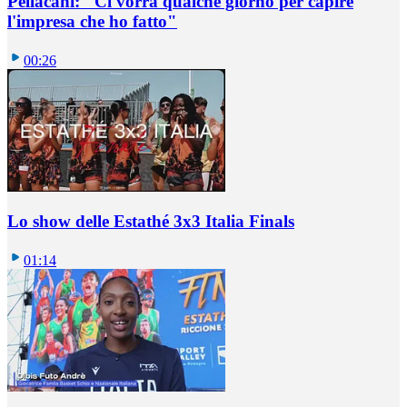
Pellacani: "Ci vorrà qualche giorno per capire
l'impresa che ho fatto"
00:26
Lo show delle Estathé 3x3 Italia Finals
01:14