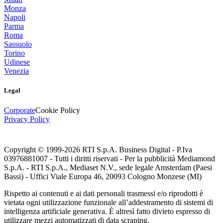
Monza
Napoli
Parma
Roma
Sassuolo
Torino
Udinese
Venezia
Legal
Corporate
Cookie Policy
Privacy Policy
Copyright © 1999-
2026
RTI S.p.A. Business Digital - P.Iva
03976881007 - Tutti i diritti riservati - Per la pubblicità Mediamond
S.p.A. - RTI S.p.A., Mediaset N.V., sede legale Amsterdam (Paesi
Bassi) - Uffici Viale Europa 46, 20093 Cologno Monzese (MI)
Rispetto ai contenuti e ai dati personali trasmessi e/o riprodotti è
vietata ogni utilizzazione funzionale all’addestramento di sistemi di
intelligenza artificiale generativa. È altresì fatto divieto espresso di
utilizzare mezzi automatizzati di data scraping.