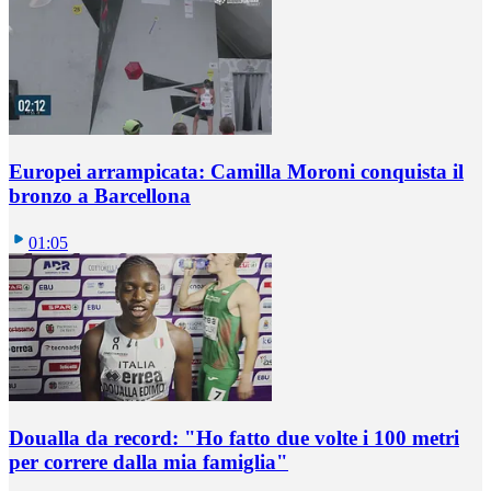
Europei arrampicata: Camilla Moroni conquista il
bronzo a Barcellona
01:05
Doualla da record: "Ho fatto due volte i 100 metri
per correre dalla mia famiglia"