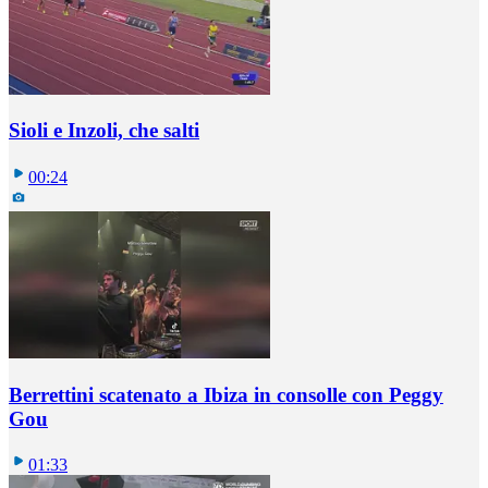
Sioli e Inzoli, che salti
00:24
Berrettini scatenato a Ibiza in consolle con Peggy
Gou
01:33