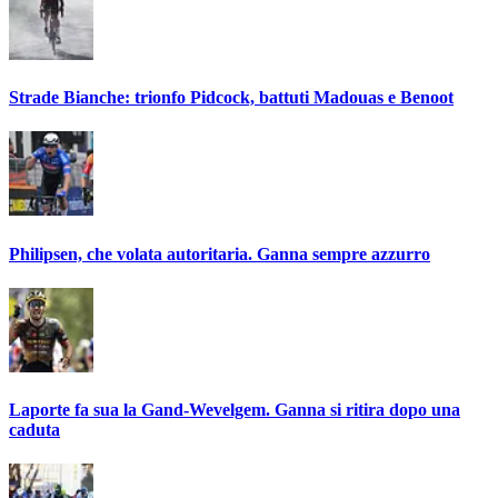
Strade Bianche: trionfo Pidcock, battuti Madouas e Benoot
Philipsen, che volata autoritaria. Ganna sempre azzurro
Laporte fa sua la Gand-Wevelgem. Ganna si ritira dopo una
caduta