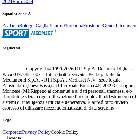
2024
Euro 2024
Squadra Serie A
Atalanta
Bologna
Cagliari
Como
Fiorentina
Frosinone
Genoa
Inter
Juvent
Seguici su
Copyright © 1999-
2026
RTI S.p.A. Business Digital -
P.Iva 03976881007 - Tutti i diritti riservati - Per la pubblicità
Mediamond S.p.A. - RTI S.p.A., Mediaset N.V., sede legale
Amsterdam (Paesi Bassi) - Uffici Viale Europa 46, 20093 Cologno
Monzese (MI)
Rispetto ai contenuti e ai dati personali trasmessi e/o
riprodotti è vietata ogni utilizzazione funzionale all’addestramento di
sistemi di intelligenza artificiale generativa. È altresì fatto divieto
espresso di utilizzare mezzi automatizzati di data scraping.
Legal
Corporate
Privacy Policy
Cookie Policy
Media