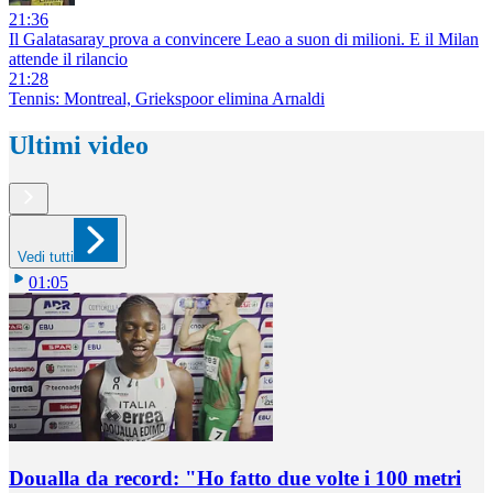
21:36
Il Galatasaray prova a convincere Leao a suon di milioni. E il Milan
attende il rilancio
21:28
Tennis: Montreal, Griekspoor elimina Arnaldi
Ultimi video
Vedi tutti
01:05
Doualla da record: "Ho fatto due volte i 100 metri