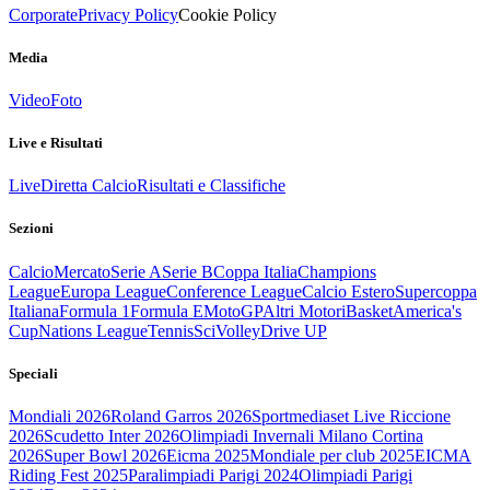
Corporate
Privacy Policy
Cookie Policy
Media
Video
Foto
Live e Risultati
Live
Diretta Calcio
Risultati e Classifiche
Sezioni
Calcio
Mercato
Serie A
Serie B
Coppa Italia
Champions
League
Europa League
Conference League
Calcio Estero
Supercoppa
Italiana
Formula 1
Formula E
MotoGP
Altri Motori
Basket
America's
Cup
Nations League
Tennis
Sci
Volley
Drive UP
Speciali
Mondiali 2026
Roland Garros 2026
Sportmediaset Live Riccione
2026
Scudetto Inter 2026
Olimpiadi Invernali Milano Cortina
2026
Super Bowl 2026
Eicma 2025
Mondiale per club 2025
EICMA
Riding Fest 2025
Paralimpiadi Parigi 2024
Olimpiadi Parigi