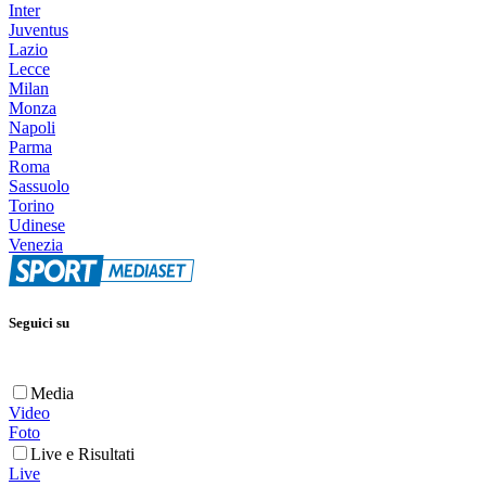
Inter
Juventus
Lazio
Lecce
Milan
Monza
Napoli
Parma
Roma
Sassuolo
Torino
Udinese
Venezia
Seguici su
Media
Video
Foto
Live e Risultati
Live