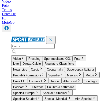
Video
Foto
Tennis
Drive UP
F1
MotoGp
Video
Pressing
Sportmediaset XXL
Foto
Live
Diretta Calcio
Risultati e Classifiche
News Live
Calcio
Coppa Italia
Supercoppa Italiana
Probabili Formazioni
Squadre
Mercato
Motori
Drive UP
Formula E
Tennis
Altri Sport
Sondaggi
Podcast
Lifestyle
Un libro a settimana
Speciali Europei
Speciali Olimpiadi
Speciale Scudetti
Speciali Mondiali
Altri Speciali