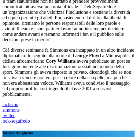
Il team statunitense non ha tardato a prendere provvedimenti,
comunicati attraverso una nota ufficiale: “Trek-Segafredo è
un’organizzazione che valorizza l’inclusione e sostiene la diversità
ed equità per tutti gli atleti. Pur sostenendo il diritto alla libertà di
opinione, riteniamo le persone responsabili delle loro parole e
azioni. Il team e i suoi partner lavoreranno insieme per decidere
come andare avanti e terranno informati i fan e il pubblico sulle
decisioni prese in merito”.
Già diverse settimane fa Simmons era incappato in un altro incidente
diplomatico. In seguito alla morte di
George Floyd
a Minneapolis, il
ciclista afroamericano
Cory Williams
aveva pubblicato un post su
Instagram inerente alle discriminazioni razziali nel mondo dello
sport. Simmons gli aveva risposto in privato, dicendogli che se non
riusciva a vincere non era per il colore della sua pelle, ma perché
non era abbastanza veloce. Williams aveva condiviso il messaggio
sul proprio profilo, costringendo il classe 2001 a scusarsi
pubblicamente.
ciclismo
simmons
twitter
trek-segafredo
Notizie del giorno