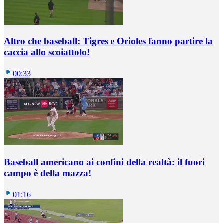
Altro che baseball: Tigres e Orioles fanno partire la
caccia allo scoiattolo!
00:33
Baseball americano ai confini della realtà: il fuori
campo è della mazza!
01:16