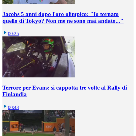
Jacobs 5 anni dopo l'oro olimpico: "Io tornato
quello di Tokyo? Non me ne sono mai andato..."
00:25
Terrore per Evans: si cappotta tre volte al Rally di
Finlandia
00:43