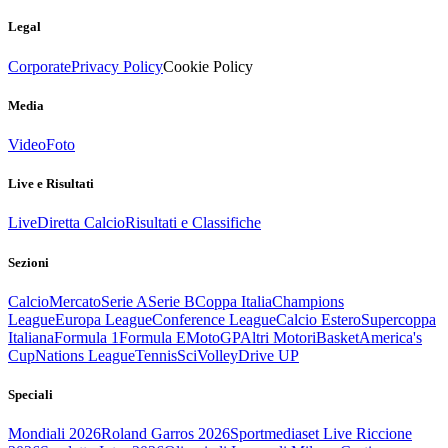
Legal
Corporate
Privacy Policy
Cookie Policy
Media
Video
Foto
Live e Risultati
Live
Diretta Calcio
Risultati e Classifiche
Sezioni
Calcio
Mercato
Serie A
Serie B
Coppa Italia
Champions
League
Europa League
Conference League
Calcio Estero
Supercoppa
Italiana
Formula 1
Formula E
MotoGP
Altri Motori
Basket
America's
Cup
Nations League
Tennis
Sci
Volley
Drive UP
Speciali
Mondiali 2026
Roland Garros 2026
Sportmediaset Live Riccione