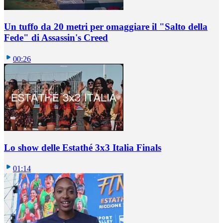
Un tuffo da 20 metri per omaggiare il "Salto della
Fede" di Assassin's Creed
00:26
Lo show delle Estathé 3x3 Italia Finals
01:14