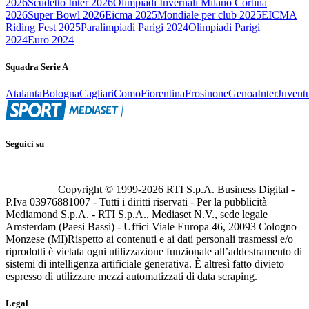
2026
Scudetto Inter 2026
Olimpiadi Invernali Milano Cortina
2026
Super Bowl 2026
Eicma 2025
Mondiale per club 2025
EICMA
Riding Fest 2025
Paralimpiadi Parigi 2024
Olimpiadi Parigi
2024
Euro 2024
Squadra Serie A
Atalanta
Bologna
Cagliari
Como
Fiorentina
Frosinone
Genoa
Inter
Juvent
Seguici su
Copyright © 1999-
2026
RTI S.p.A. Business Digital -
P.Iva 03976881007 - Tutti i diritti riservati - Per la pubblicità
Mediamond S.p.A. - RTI S.p.A., Mediaset N.V., sede legale
Amsterdam (Paesi Bassi) - Uffici Viale Europa 46, 20093 Cologno
Monzese (MI)
Rispetto ai contenuti e ai dati personali trasmessi e/o
riprodotti è vietata ogni utilizzazione funzionale all’addestramento di
sistemi di intelligenza artificiale generativa. È altresì fatto divieto
espresso di utilizzare mezzi automatizzati di data scraping.
Legal