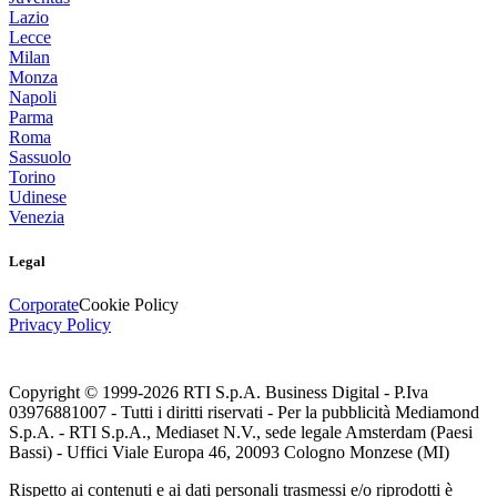
Lazio
Lecce
Milan
Monza
Napoli
Parma
Roma
Sassuolo
Torino
Udinese
Venezia
Legal
Corporate
Cookie Policy
Privacy Policy
Copyright © 1999-
2026
RTI S.p.A. Business Digital - P.Iva
03976881007 - Tutti i diritti riservati - Per la pubblicità Mediamond
S.p.A. - RTI S.p.A., Mediaset N.V., sede legale Amsterdam (Paesi
Bassi) - Uffici Viale Europa 46, 20093 Cologno Monzese (MI)
Rispetto ai contenuti e ai dati personali trasmessi e/o riprodotti è