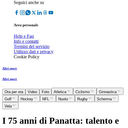
Seguici anche su
Area personale
Help e Faq
Info e contatti
Termini del servizio
Utilizzo dati e privacy
Cookie Policy
Altri sport
Altri sport
Ora per ora
Video
Foto
Atletica
Ciclismo
Ginnastica
Golf
Hockey
NFL
Nuoto
Rugby
Scherma
Vela
I 75 anni di Panatta: talento e