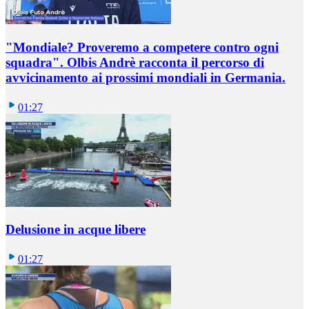
"Mondiale? Proveremo a competere contro ogni
squadra". Olbis Andrè racconta il percorso di
avvicinamento ai prossimi mondiali in Germania.
01:27
Delusione in acque libere
01:27