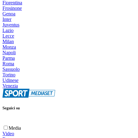
Fiorentina
Frosinone
Genoa
Inter
Juventus
Lazio
Lecce
Milan
Monza
Napoli
Parma
Roma
Sassuolo
Torino
Udinese
Venezia
Seguici su
Media
Video