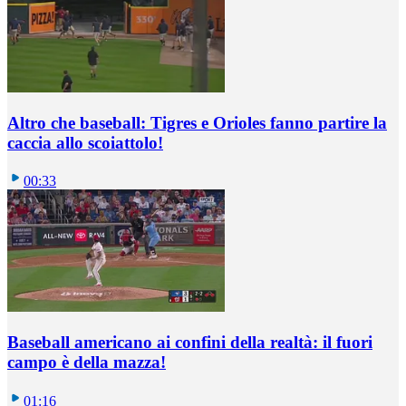
Altro che baseball: Tigres e Orioles fanno partire la
caccia allo scoiattolo!
00:33
Baseball americano ai confini della realtà: il fuori
campo è della mazza!
01:16