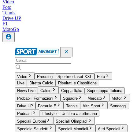
Video
Foto
Tennis
Drive UP
F1
MotoGp
Video
Pressing
Sportmediaset XXL
Foto
Live
Diretta Calcio
Risultati e Classifiche
News Live
Calcio
Coppa Italia
Supercoppa Italiana
Probabili Formazioni
Squadre
Mercato
Motori
Drive UP
Formula E
Tennis
Altri Sport
Sondaggi
Podcast
Lifestyle
Un libro a settimana
Speciali Europei
Speciali Olimpiadi
Speciale Scudetti
Speciali Mondiali
Altri Speciali