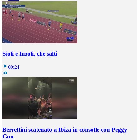
Sioli e Inzoli, che salti
00:24
Berrettini scatenato a Ibiza in consolle con Peggy
Gou