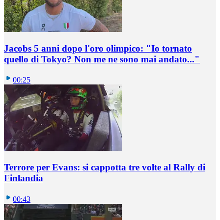
Jacobs 5 anni dopo l'oro olimpico: "Io tornato
quello di Tokyo? Non me ne sono mai andato..."
00:25
Terrore per Evans: si cappotta tre volte al Rally di
Finlandia
00:43