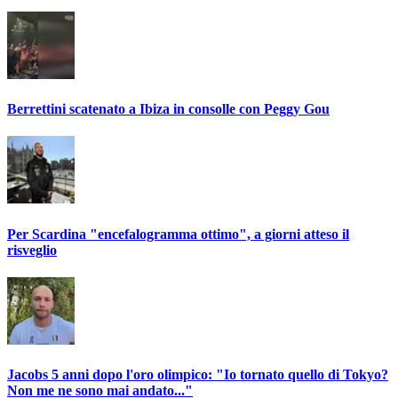
Berrettini scatenato a Ibiza in consolle con Peggy Gou
Per Scardina "encefalogramma ottimo", a giorni atteso il
risveglio
Jacobs 5 anni dopo l'oro olimpico: "Io tornato quello di Tokyo?
Non me ne sono mai andato..."