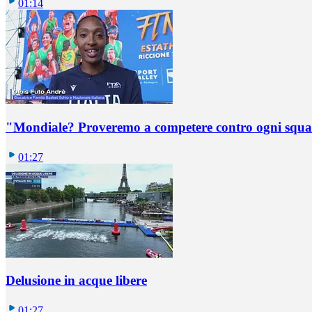
01:14
"Mondiale? Proveremo a competere contro ogni squadr
01:27
Delusione in acque libere
01:27