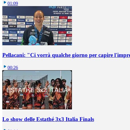
01:09
Pellacani: "Ci vorrà qualche giorno per capire l'impr
00:26
Lo show delle Estathé 3x3 Italia Finals