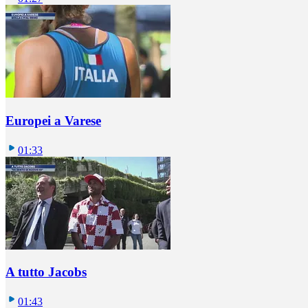
Europei a Varese
01:33
A tutto Jacobs
01:43