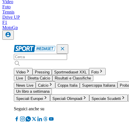
Video
Foto
Tennis
Drive UP
F1
MotoGp
Video
Pressing
Sportmediaset XXL
Foto
Live
Diretta Calcio
Risultati e Classifiche
News Live
Calcio
Coppa Italia
Supercoppa Italiana
Proba
Un libro a settimana
Speciali Europei
Speciali Olimpiadi
Speciale Scudetti
Seguici anche su