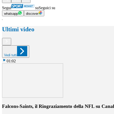
Segui
su
Seguici su
whatsapp
discover
Ultimi video
Vedi tutti
01:02
Falcons-Saints, il Ringraziamento della NFL su Cana