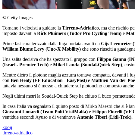
© Getty Images
Tornano i velocisti a guidare la
Tirreno-Adriatico
, ma che rischio pe
imposto davanti a
Rick Pluimers (Tudor Pro Cycling Team)
e
Math
Prime fasi caratterizzate dalla fuga portata avanti da
Gijs Leemreize 
William Blume Levy (Uno-X Mobility)
che sono riusciti a guadagnar
Una salita decisiva che ha spezzato il gruppo con
Filippo Ganna (I
(Israel - Premier Tech)
e
Mikel Landa (Soudal-Quick Step)
, costr
Mentre dietro il plotone maglia azzurra tornava compatta, davanti i fu
con
Ben Healy (EF Education - EasyPost)
e
Mathieu Van der Poe
tuttavia nessuno si è messo a chiudere sul plotoncino composto anch
Negli ultimi metri la Soudal-Quick Step ha chiuso il buco permettendo
In casa Italia va segnalato il quinto posto di Mirko Maestri che si è la
Giovanni Lonardi (Team Polti VisitMalta)
e
Filippo Fiorelli (VF
ventidue secondi Ayuso e di ventinove
Antonio Tiberi (Lidl-Trek).
kooij
tirreno-adriatico