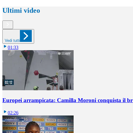
Ultimi video
Vedi tutti
01:33
Europei arrampicata: Camilla Moroni conquista il br
02:26