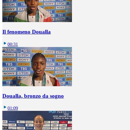
Il fenomeno Doualla
00:31
Doualla, bronzo da sogno
01:09