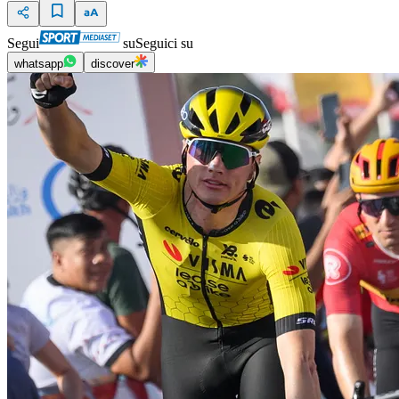
Segui
su
Seguici su
whatsapp
discover