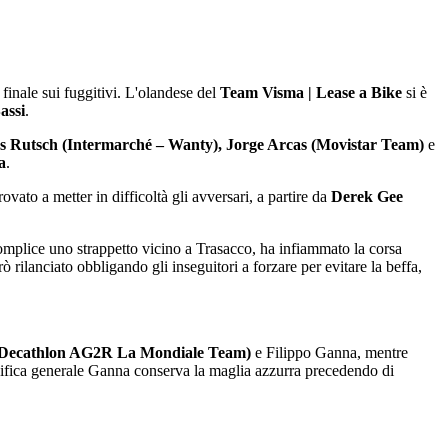
finale sui fuggitivi. L'olandese del
Team Visma | Lease a Bike
si è
assi
.
as Rutsch (Intermarché – Wanty), Jorge Arcas (Movistar Team)
e
a
.
vato a metter in difficoltà gli avversari, a partire da
Derek Gee
complice uno strappetto vicino a Trasacco, ha infiammato la corsa
 rilanciato obbligando gli inseguitori a forzare per evitare la beffa,
Decathlon AG2R La Mondiale Team)
e Filippo Ganna, mentre
sifica generale Ganna conserva la maglia azzurra precedendo di