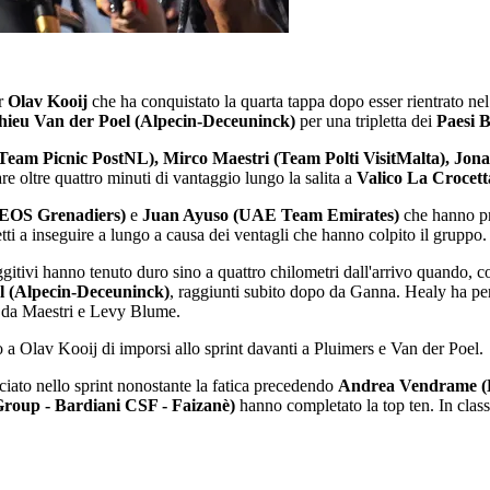
r
Olav Kooij
che ha conquistato la quarta tappa dopo esser rientrato nel 
ieu Van der Poel (Alpecin-Deceuninck)
per una tripletta dei
Paesi B
(Team Picnic PostNL), Mirco Maestri (Team Polti VisitMalta), Jon
e oltre quattro minuti di vantaggio lungo la salita a
Valico La Crocett
NEOS Grenadiers)
e
Juan Ayuso (UAE Team Emirates)
che hanno pro
etti a inseguire a lungo a causa dei ventagli che hanno colpito il gruppo.
ggitivi hanno tenuto duro sino a quattro chilometri dall'arrivo quando, 
l (Alpecin-Deceuninck)
, raggiunti subito dopo da Ganna. Healy ha però
e da Maestri e Levy Blume.
 a Olav Kooij di imporsi allo sprint davanti a Pluimers e Van der Poel.
nciato nello sprint nonostante la fatica precedendo
Andrea Vendrame (
 Group - Bardiani CSF - Faizanè)
hanno completato la top ten. In clas