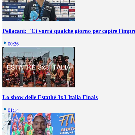
Pellacani: "Ci vorrà qualche giorno per capire l'impr
00:26
Lo show delle Estathé 3x3 Italia Finals
01:14