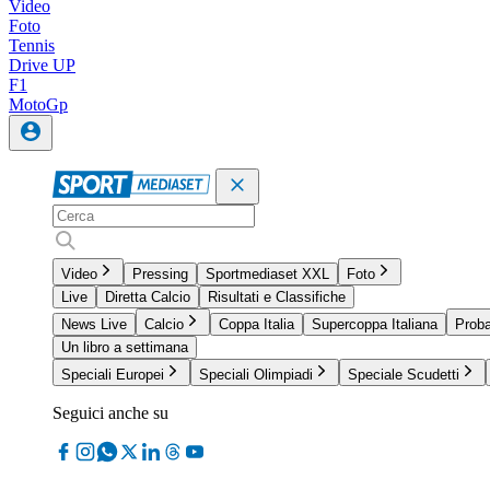
Video
Foto
Tennis
Drive UP
F1
MotoGp
Video
Pressing
Sportmediaset XXL
Foto
Live
Diretta Calcio
Risultati e Classifiche
News Live
Calcio
Coppa Italia
Supercoppa Italiana
Proba
Un libro a settimana
Speciali Europei
Speciali Olimpiadi
Speciale Scudetti
Seguici anche su