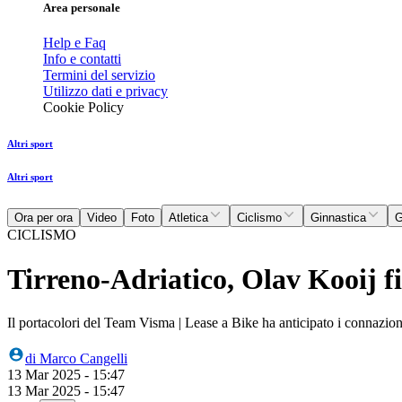
Area personale
Help e Faq
Info e contatti
Termini del servizio
Utilizzo dati e privacy
Cookie Policy
Altri sport
Altri sport
Ora per ora
Video
Foto
Atletica
Ciclismo
Ginnastica
G
CICLISMO
Tirreno-Adriatico, Olav Kooij fi
Il portacolori del Team Visma | Lease a Bike ha anticipato i connazio
di
Marco Cangelli
13 Mar 2025 - 15:47
13 Mar 2025 - 15:47