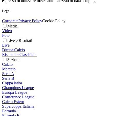
espresso di utilizzare mezzi automatizzati di data scraping.
Legal
Corporate
Privacy Policy
Cookie Policy
Media
Video
Foto
Live e Risultati
Live
Diretta Calcio
Risultati e Classifiche
Sezioni
Calcio
Mercato
Serie A
Serie B
Coppa Italia
Champions League
Europa League
Conference League
Calcio Estero
Supercoppa Italiana
Formula 1
Formula E