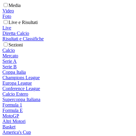
Media
Video
Foto
Live e Risultati
Live
Diretta Calcio
Risultati e Classifiche
Sezioni
Calcio
Mercato
Serie A
Serie B
Coppa Italia
Champions League
Europa League
Conference League
Calcio Estero
Supercoppa Italiana
Formula 1
Formula E
MotoGP
Altri Motori
Basket
America's Cup