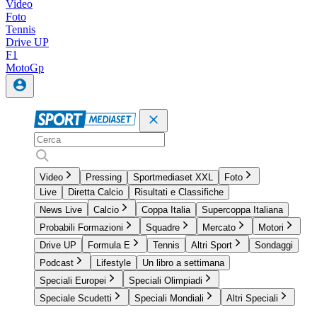
Video
Foto
Tennis
Drive UP
F1
MotoGp
Video
Pressing
Sportmediaset XXL
Foto
Live
Diretta Calcio
Risultati e Classifiche
News Live
Calcio
Coppa Italia
Supercoppa Italiana
Probabili Formazioni
Squadre
Mercato
Motori
Drive UP
Formula E
Tennis
Altri Sport
Sondaggi
Podcast
Lifestyle
Un libro a settimana
Speciali Europei
Speciali Olimpiadi
Speciale Scudetti
Speciali Mondiali
Altri Speciali