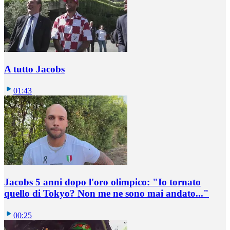
A tutto Jacobs
01:43
Jacobs 5 anni dopo l'oro olimpico: "Io tornato
quello di Tokyo? Non me ne sono mai andato..."
00:25