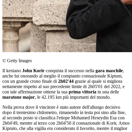
© Getty Images
Il keniano
John Korir
conquista il successo nella
gara maschile
,
anche lui onorando al meglio il compianto connazionale Kiptum,
con un grande crono finale di
2h02'44
grazie al quale si migliora
nettamente rispetto al suo precedente limite di 2h05'01 del 2022, e
con tale affermazione ottiene la sua
prima vittoria
in una delle
maratone major
, le 42.195 km più importanti del mondo.
Nella prova dove il vincitore è stato autore dell'allungo decisivo
dopo il trentesimo chilometro, rimanendo in testa poi sino alla fine,
al secondo posto si classifica l'etiope Mohamed Heseydin Esa con
2h04'49, mentre al terzo con 2h04'50 il connazionale di Korir, Amos
Kipruto, che alla vigilia era considerato il favorito, mentre il miglior