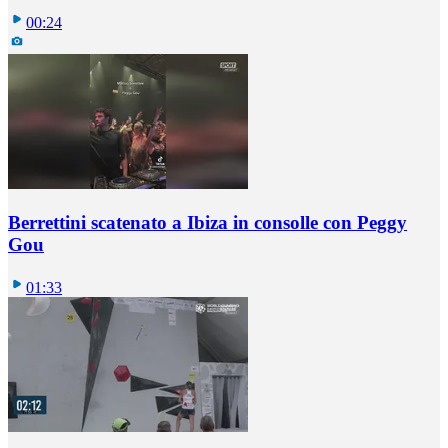
00:24
Berrettini scatenato a Ibiza in consolle con Peggy
Gou
01:33