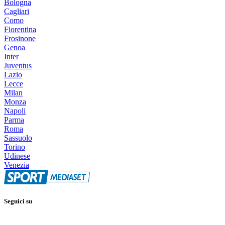
Bologna
Cagliari
Como
Fiorentina
Frosinone
Genoa
Inter
Juventus
Lazio
Lecce
Milan
Monza
Napoli
Parma
Roma
Sassuolo
Torino
Udinese
Venezia
Seguici su