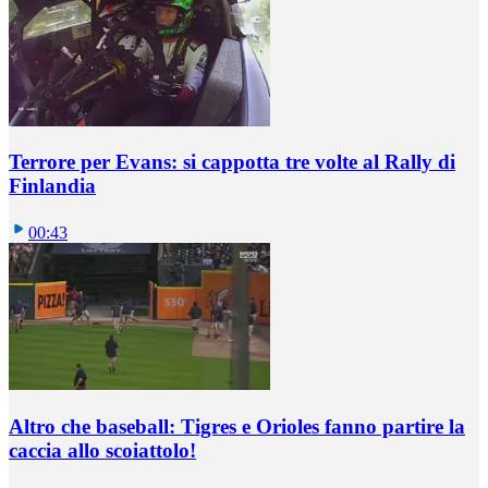
Terrore per Evans: si cappotta tre volte al Rally di
Finlandia
00:43
Altro che baseball: Tigres e Orioles fanno partire la
caccia allo scoiattolo!