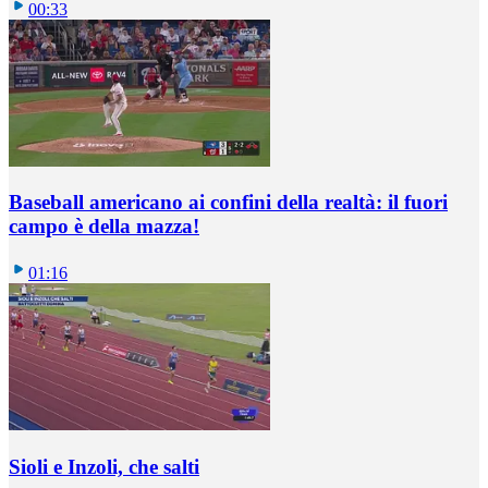
00:33
Baseball americano ai confini della realtà: il fuori
campo è della mazza!
01:16
Sioli e Inzoli, che salti