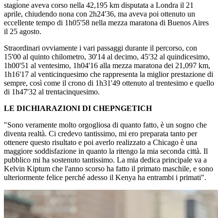
stagione aveva corso nella 42,195 km disputata a Londra il 21
aprile, chiudendo nona con 2h24'36, ma aveva poi ottenuto un
eccellente tempo di 1h05'58 nella mezza maratona di Buenos Aires
il 25 agosto.
Straordinari ovviamente i vari passaggi durante il percorso, con
15'00 al quinto chilometro, 30'14 al decimo, 45'32 al quindicesimo,
1h00'51 al ventesimo, 1h04'16 alla mezza maratona dei 21,097 km,
1h16'17 al venticinquesimo che rappresenta la miglior prestazione di
sempre, così come il crono di 1h31'49 ottenuto al trentesimo e quello
di 1h47'32 al trentacinquesimo.
LE DICHIARAZIONI DI CHEPNGETICH
"Sono veramente molto orgogliosa di quanto fatto, è un sogno che
diventa realtà. Ci credevo tantissimo, mi ero preparata tanto per
ottenere questo risultato e poi averlo realizzato a Chicago è una
maggiore soddisfazione in quanto la ritengo la mia seconda città. Il
pubblico mi ha sostenuto tantissimo. La mia dedica principale va a
Kelvin Kiptum che l'anno scorso ha fatto il primato maschile, e sono
ulteriormente felice perché adesso il Kenya ha entrambi i primati".