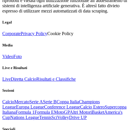
riprodotti è vietata ogni utilizzazione funzionale all’addestramento di
sistemi di intelligenza artificiale generativa. È altresì fatto divieto
espresso di utilizzare mezzi automatizzati di data scraping.
Legal
Corporate
Privacy Policy
Cookie Policy
Media
Video
Foto
Live e Risultati
Live
Diretta Calcio
Risultati e Classifiche
Sezioni
Calcio
Mercato
Serie A
Serie B
Coppa Italia
Champions
League
Europa League
Conference League
Calcio Estero
Supercoppa
Italiana
Formula 1
Formula E
MotoGP
Altri Motori
Basket
America's
Cup
Nations League
Tennis
Sci
Volley
Drive UP
Speciali