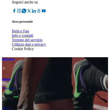
Seguici anche su
Area personale
Help e Faq
Info e contatti
Termini del servizio
Utilizzo dati e privacy
Cookie Policy
Altri sport
atletica
Altri sport
atletica