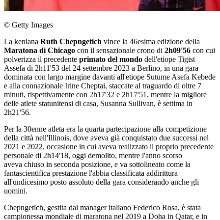
© Getty Images
La keniana
Ruth Chepngetich
vince la 46esima edizione della
Maratona di Chicago
con il sensazionale crono di
2h09'56
con cui
polverizza il precedente
primato del mondo
dell'etiope Tigist
Assefa di 2h11'53 del 24 settembre 2023 a Berlino, in una gara
dominata con largo margine davanti all'etiope Sutume Asefa Kebede
e alla connazionale Irine Cheptai, staccate al traguardo di oltre 7
minuti, rispettivamente con 2h17'32 e 2h17'51, mentre la migliore
delle atlete statunitensi di casa, Susanna Sullivan, è settima in
2h21'56.
Per la 30enne atleta era la quarta partecipazione alla competizione
della città nell'Illinois, dove aveva già conquistato due successi nel
2021 e 2022, occasione in cui aveva realizzato il proprio precedente
personale di 2h14'18, oggi demolito, mentre l'anno scorso
aveva chiuso in seconda posizione, e va sottolineato come la
fantascientifica prestazione l'abbia classificata addirittura
all'undicesimo posto assoluto della gara considerando anche gli
uomini.
Chepngetich, gestita dal manager italiano Federico Rosa, è stata
campionessa mondiale di maratona nel 2019 a Doha in Qatar, e in