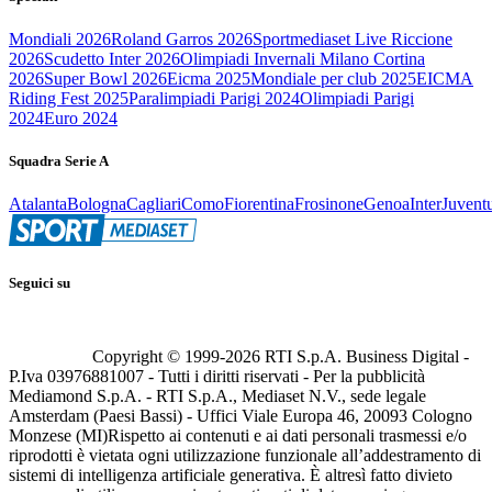
Mondiali 2026
Roland Garros 2026
Sportmediaset Live Riccione
2026
Scudetto Inter 2026
Olimpiadi Invernali Milano Cortina
2026
Super Bowl 2026
Eicma 2025
Mondiale per club 2025
EICMA
Riding Fest 2025
Paralimpiadi Parigi 2024
Olimpiadi Parigi
2024
Euro 2024
Squadra Serie A
Atalanta
Bologna
Cagliari
Como
Fiorentina
Frosinone
Genoa
Inter
Juvent
Seguici su
Copyright © 1999-
2026
RTI S.p.A. Business Digital -
P.Iva 03976881007 - Tutti i diritti riservati - Per la pubblicità
Mediamond S.p.A. - RTI S.p.A., Mediaset N.V., sede legale
Amsterdam (Paesi Bassi) - Uffici Viale Europa 46, 20093 Cologno
Monzese (MI)
Rispetto ai contenuti e ai dati personali trasmessi e/o
riprodotti è vietata ogni utilizzazione funzionale all’addestramento di
sistemi di intelligenza artificiale generativa. È altresì fatto divieto