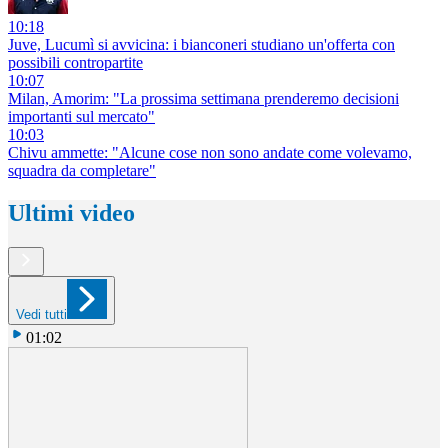
10:18
Juve, Lucumì si avvicina: i bianconeri studiano un'offerta con
possibili contropartite
10:07
Milan, Amorim: "La prossima settimana prenderemo decisioni
importanti sul mercato"
10:03
Chivu ammette: "Alcune cose non sono andate come volevamo,
squadra da completare"
Ultimi video
Vedi tutti
01:02