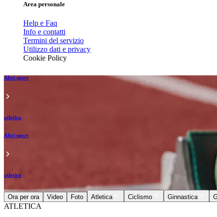
Area personale
Help e Faq
Info e contatti
Termini del servizio
Utilizzo dati e privacy
Cookie Policy
Altri sport
atletica
Altri sport
atletica
Ora per ora
Video
Foto
Atletica
Ciclismo
Ginnastica
G
ATLETICA