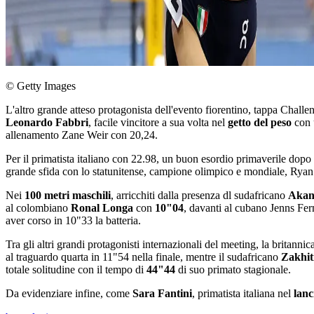
© Getty Images
L'altro grande atteso protagonista dell'evento fiorentino, tappa Challe
Leonardo Fabbri
, facile vincitore a sua volta nel
getto del peso
con 
allenamento Zane Weir con 20,24.
Per il primatista italiano con 22.98, un buon esordio primaverile dopo
grande sfida con lo statunitense, campione olimpico e mondiale, Ryan
Nei
100 metri maschili
, arricchiti dalla presenza dl sudafricano
Akan
al colombiano
Ronal Longa
con
10"04
, davanti al cubano Jenns Fer
aver corso in 10"33 la batteria.
Tra gli altri grandi protagonisti internazionali del meeting, la britannic
al traguardo quarta in 11"54 nella finale, mentre il sudafricano
Zakhit
totale solitudine con il tempo di
44"44
di suo primato stagionale.
Da evidenziare infine, come
Sara Fantini
, primatista italiana nel
lanc