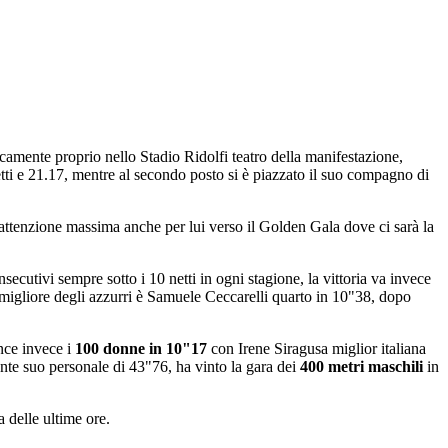
icamente proprio nello Stadio Ridolfi teatro della manifestazione,
netti e 21.17, mentre al secondo posto si è piazzato il suo compagno di
 attenzione massima anche per lui verso il Golden Gala dove ci sarà la
secutivi sempre sotto i 10 netti in ogni stagione, la vittoria va invece
migliore degli azzurri è Samuele Ceccarelli quarto in 10"38, dopo
nce invece i
100 donne in 10"17
con Irene Siragusa miglior italiana
ente suo personale di 43"76, ha vinto la gara dei
400 metri maschili
in
 delle ultime ore.