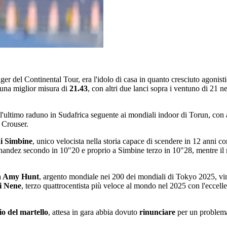
nger del Continental Tour, era l'idolo di casa in quanto cresciuto agonist
una miglior misura di
21.43
, con altri due lanci sopra i ventuno di 21 
 l'ultimo raduno in Sudafrica seguente ai mondiali indoor di Torun, con
 Crouser.
i Simbine
, unico velocista nella storia capace di scendere in 12 anni con
nandez secondo in 10"20 e proprio a Simbine terzo in 10"28, mentre il 
a
Amy Hunt
, argento mondiale nei 200 dei mondiali di Tokyo 2025, vi
i Nene
, terzo quattrocentista più veloce al mondo nel 2025 con l'eccell
io del martello
, attesa in gara abbia dovuto
rinunciare
per un problema