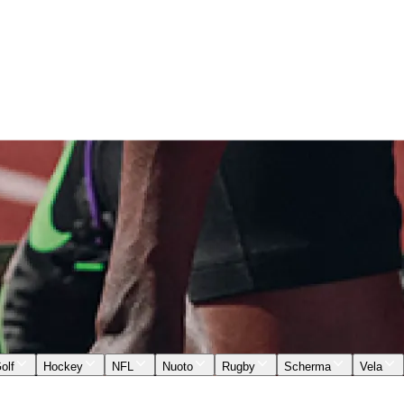
olf
Hockey
NFL
Nuoto
Rugby
Scherma
Vela