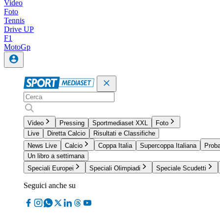
Video
Foto
Tennis
Drive UP
F1
MotoGp
Video
Pressing
Sportmediaset XXL
Foto
Live
Diretta Calcio
Risultati e Classifiche
News Live
Calcio
Coppa Italia
Supercoppa Italiana
Proba
Un libro a settimana
Speciali Europei
Speciali Olimpiadi
Speciale Scudetti
Seguici anche su