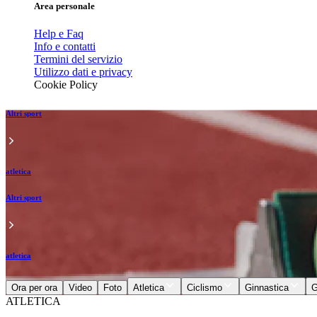
Area personale
Help e Faq
Info e contatti
Termini del servizio
Utilizzo dati e privacy
Cookie Policy
Altri sport
atletica
Altri sport
atletica
Ora per ora
Video
Foto
Atletica
Ciclismo
Ginnastica
G
ATLETICA