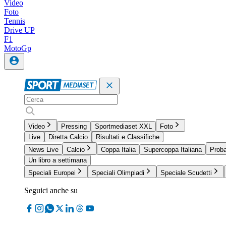
Video
Foto
Tennis
Drive UP
F1
MotoGp
Video
Pressing
Sportmediaset XXL
Foto
Live
Diretta Calcio
Risultati e Classifiche
News Live
Calcio
Coppa Italia
Supercoppa Italiana
Proba
Un libro a settimana
Speciali Europei
Speciali Olimpiadi
Speciale Scudetti
Seguici anche su