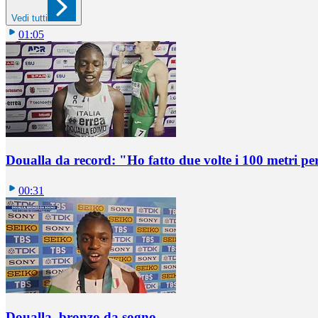
Vedi tutti
01:05
Doualla da record: "Ho fatto due volte i 100 metri pe
00:31
Doualla, bronzo da sogno