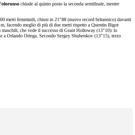
Folorunso
chiude al quinto posto la seconda semifinale, mentre
0 metri femminili, chiusi in 21"88 (nuovo record britannico) davanti
m, facendo meglio di più di due metri rispetto a Quentin Bigot
li maschili, che vede il successo di Grant Holloway (13"10): lo
 anche a Orlando Ortega. Secondo Sergey Shubenkov (13"15), terzo