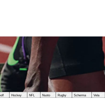
olf
Hockey
NFL
Nuoto
Rugby
Scherma
Vela