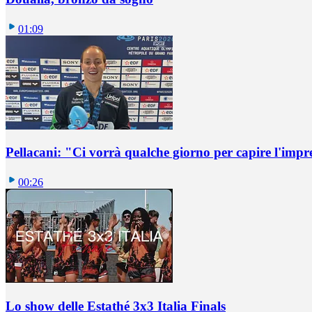
01:09
Pellacani: "Ci vorrà qualche giorno per capire l'impr
00:26
Lo show delle Estathé 3x3 Italia Finals