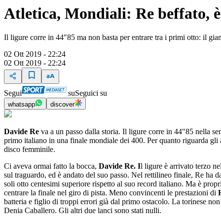
Atletica, Mondiali: Re beffato, è
Il ligure corre in 44"85 ma non basta per entrare tra i primi otto: il g
02 Ott 2019 - 22:24
02 Ott 2019 - 22:24
Segui
su
Seguici su
whatsapp
discover
Davide Re
va a un passo dalla storia. Il ligure corre in 44"85 nella s
primo italiano in una finale mondiale dei 400. Per quanto riguarda gli al
disco femminile.
Ci aveva ormai fatto la bocca,
Davide Re. I
l ligure è arrivato terzo 
sul traguardo, ed è andato del suo passo. Nel rettilineo finale, Re ha 
soli otto centesimi superiore rispetto al suo record italiano. Ma è pro
centrare la finale nel giro di pista. Meno convincenti le prestazioni di
batteria e figlio di troppi errori già dal primo ostacolo. La torinese no
Denia Caballero. Gli altri due lanci sono stati nulli.