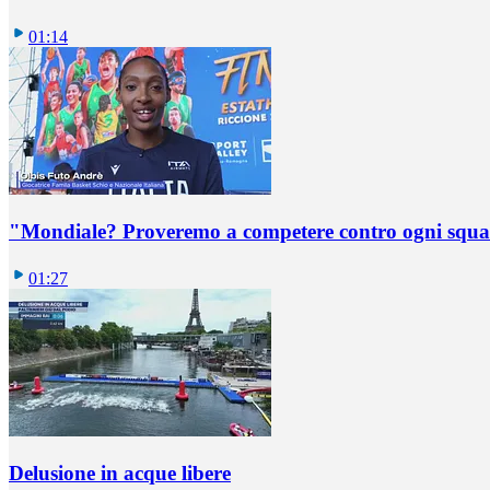
01:14
"Mondiale? Proveremo a competere contro ogni squadr
01:27
Delusione in acque libere