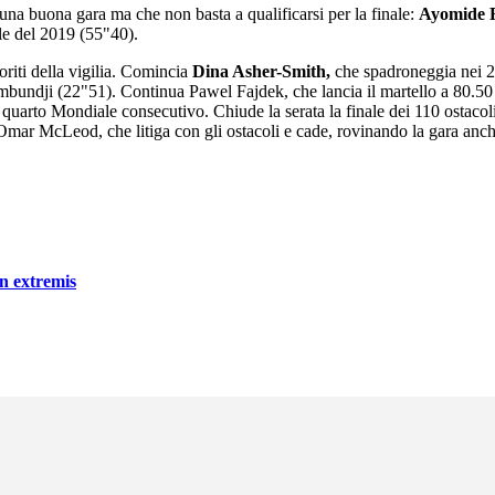
una buona gara ma che non basta a qualificarsi per la finale:
Ayomide 
ale del 2019 (55"40).
oriti della vigilia. Comincia
Dina Asher-Smith,
che spadroneggia nei 20
bundji (22"51). Continua Pawel Fajdek, che lancia il martello a 80.50 
 quarto Mondiale consecutivo. Chiude la serata la finale dei 110 ostaco
a di Omar McLeod, che litiga con gli ostacoli e cade, rovinando la gara
in extremis