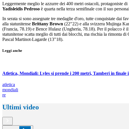
Leggermente meglio le azzurre dei 400 metri ostacoli, protagoniste di 
Yadisleidis Pedroso
è quarta nella terza semifinale con il suo person
In serata si sono assegnate tre medaglie d'oro, tutte conquistate dai fav
alla statunitense
Brittany Brown
(22"22) e alla svizzera Mujinga Kam
(Francia, 78.19) e Bence Hulasz (Ungheria, 78.18). Per il polacco è il
statunitense scatta meglio di tutti dai blocchi, ma rischia la rimont
Pascal Martinot-Lagarde (13"18).
Leggi anche
Atletica, Mondiali: Lyles si prende i 200 metri, Tamberi in finale 
atletica
mondiali
re
Ultimi video