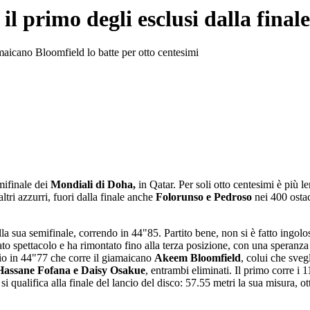
 il primo degli esclusi dalla final
iamaicano Bloomfield lo batte per otto centesimi
emifinale dei
Mondiali di Doha,
in Qatar. Per soli otto centesimi è più l
tri azzurri, fuori dalla finale anche
Folorunso e Pedroso
nei 400 osta
nella sua semifinale, correndo in 44"85. Partito bene, non si è fatto in
dato spettacolo e ha rimontato fino alla terza posizione, con una speranz
prio in 44"77 che corre il giamaicano
Akeem Bloomfield
, colui che sveg
Hassane Fofana e Daisy Osakue
, entrambi eliminati. Il primo corre i 1
n si qualifica alla finale del lancio del disco: 57.55 metri la sua misura, 