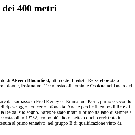
e dei 400 metri
ento di
Akeem Bloomfield
, ultimo dei finalisti. Re sarebbe stato il
coli donne,
Fofana
nei 110 m ostacoli uomini e
Osakue
nel lancio del
golosire dal sorpasso di Fred Kerley ed Emmanuel Korir, primo e secondo
a di ripescaggio non certo infondata. Anche perché il tempo di Re è di
lia Re dal suo sogno. Sarebbe stato infatti il primo italiano di sempre a
10 ostacoli in 13"52, tempo più alto rispetto a quello registrato in
ottenuta al primo tentativo, nel gruppo B di qualificazione vinto da