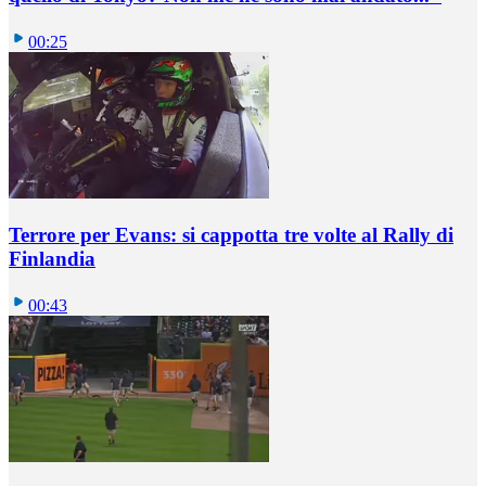
00:25
Terrore per Evans: si cappotta tre volte al Rally di
Finlandia
00:43