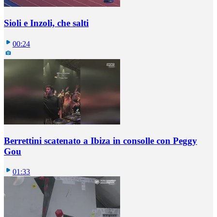
Sioli e Inzoli, che salti
00:24
Berrettini scatenato a Ibiza in consolle con Peggy
Gou
01:33