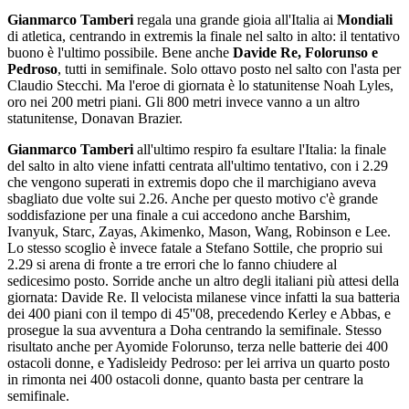
Gianmarco Tamberi
regala una grande gioia all'Italia ai
Mondiali
di atletica, centrando in extremis la finale nel salto in alto: il tentativo
buono è l'ultimo possibile. Bene anche
Davide Re, Folorunso e
Pedroso
, tutti in semifinale. Solo ottavo posto nel salto con l'asta per
Claudio Stecchi. Ma l'eroe di giornata è lo statunitense Noah Lyles,
oro nei 200 metri piani. Gli 800 metri invece vanno a un altro
statunitense, Donavan Brazier.
Gianmarco Tamberi
all'ultimo respiro fa esultare l'Italia: la finale
del salto in alto viene infatti centrata all'ultimo tentativo, con i 2.29
che vengono superati in extremis dopo che il marchigiano aveva
sbagliato due volte sui 2.26. Anche per questo motivo c'è grande
soddisfazione per una finale a cui accedono anche Barshim,
Ivanyuk, Starc, Zayas, Akimenko, Mason, Wang, Robinson e Lee.
Lo stesso scoglio è invece fatale a Stefano Sottile, che proprio sui
2.29 si arena di fronte a tre errori che lo fanno chiudere al
sedicesimo posto. Sorride anche un altro degli italiani più attesi della
giornata: Davide Re. Il velocista milanese vince infatti la sua batteria
dei 400 piani con il tempo di 45''08, precedendo Kerley e Abbas, e
prosegue la sua avventura a Doha centrando la semifinale. Stesso
risultato anche per Ayomide Folorunso, terza nelle batterie dei 400
ostacoli donne, e Yadisleidy Pedroso: per lei arriva un quarto posto
in rimonta nei 400 ostacoli donne, quanto basta per centrare la
semifinale.