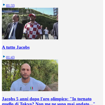
01:33
A tutto Jacobs
01:43
Jacobs 5 anni dopo l'oro olimpico: "Io tornato
quello di Tokyo? Non me ne sono mai andato..."