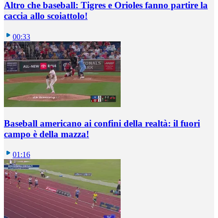
Altro che baseball: Tigres e Orioles fanno partire la
caccia allo scoiattolo!
00:33
Baseball americano ai confini della realtà: il fuori
campo è della mazza!
01:16