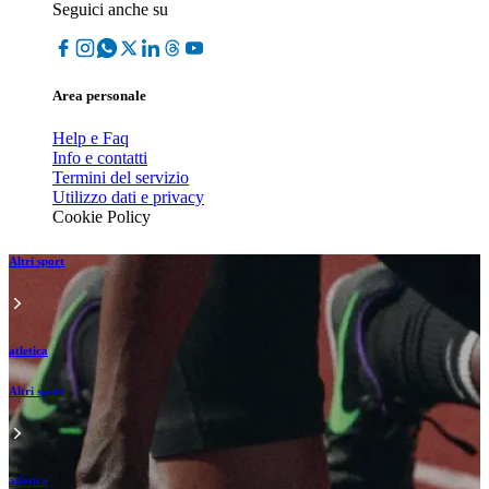
Seguici anche su
Area personale
Help e Faq
Info e contatti
Termini del servizio
Utilizzo dati e privacy
Cookie Policy
Altri sport
atletica
Altri sport
atletica