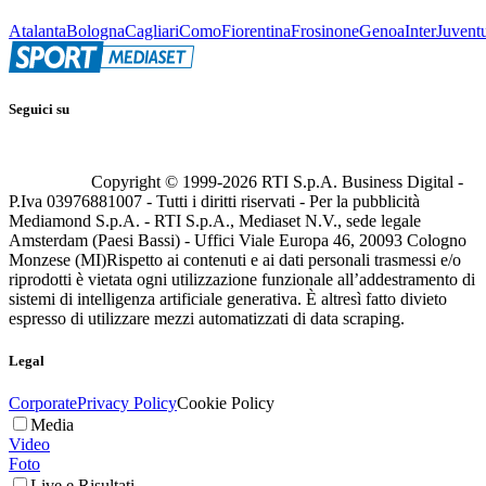
Atalanta
Bologna
Cagliari
Como
Fiorentina
Frosinone
Genoa
Inter
Juvent
Seguici su
Copyright © 1999-
2026
RTI S.p.A. Business Digital -
P.Iva 03976881007 - Tutti i diritti riservati - Per la pubblicità
Mediamond S.p.A. - RTI S.p.A., Mediaset N.V., sede legale
Amsterdam (Paesi Bassi) - Uffici Viale Europa 46, 20093 Cologno
Monzese (MI)
Rispetto ai contenuti e ai dati personali trasmessi e/o
riprodotti è vietata ogni utilizzazione funzionale all’addestramento di
sistemi di intelligenza artificiale generativa. È altresì fatto divieto
espresso di utilizzare mezzi automatizzati di data scraping.
Legal
Corporate
Privacy Policy
Cookie Policy
Media
Video
Foto
Live e Risultati