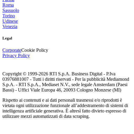
Roma
Sassuolo
Torino
Udinese
Venezia
Legal
Corporate
Cookie Policy
Privacy Policy
Copyright © 1999-
2026
RTI S.p.A. Business Digital - P.Iva
03976881007 - Tutti i diritti riservati - Per la pubblicità Mediamond
S.p.A. - RTI S.p.A., Mediaset N.V., sede legale Amsterdam (Paesi
Bassi) - Uffici Viale Europa 46, 20093 Cologno Monzese (MI)
Rispetto ai contenuti e ai dati personali trasmessi e/o riprodotti è
vietata ogni utilizzazione funzionale all’addestramento di sistemi di
intelligenza artificiale generativa. È altresì fatto divieto espresso di
utilizzare mezzi automatizzati di data scraping.