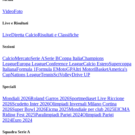
Video
Foto
Live e Risultati
Live
Diretta Calcio
Risultati e Classifiche
Sezioni
Calcio
Mercato
Serie A
Serie B
Coppa Italia
Champions
League
Europa League
Conference League
Calcio Estero
Supercoppa
Italiana
Formula 1
Formula E
MotoGP
Altri Motori
Basket
America's
Cup
Nations League
Tennis
Sci
Volley
Drive UP
Speciali
Mondiali 2026
Roland Garros 2026
Sportmediaset Live Riccione
2026
Scudetto Inter 2026
Olimpiadi Invernali Milano Cortina
2026
Super Bowl 2026
Eicma 2025
Mondiale per club 2025
EICMA
Riding Fest 2025
Paralimpiadi Parigi 2024
Olimpiadi Parigi
2024
Euro 2024
Squadra Serie A