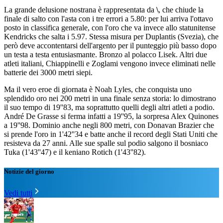
La grande delusione nostrana è rappresentata da
\
, che chiude la
finale di salto con l'asta con i tre errori a 5.80: per lui arriva l'ottavo
posto in classifica generale, con l'oro che va invece allo statunitense
Kendricks che salta i 5.97. Stessa misura per Duplantis (Svezia), che
però deve accontentarsi dell'argento per il punteggio più basso dopo
un testa a testa entusiasmante. Bronzo al polacco Lisek. Altri due
atleti italiani, Chiappinelli e Zoglami vengono invece eliminati nelle
batterie dei 3000 metri siepi.
Ma il vero eroe di giornata è Noah Lyles, che conquista uno
splendido oro nei 200 metri in una finale senza storia: lo dimostrano
il suo tempo di 19''83, ma soprattutto quelli degli altri atleti a podio.
André De Grasse si ferma infatti a 19''95, la sorpresa Alex Quinones
a 19''98. Dominio anche negli 800 metri, con Donavan Brazier che
si prende l'oro in 1'42''34 e batte anche il record degli Stati Uniti che
resisteva da 27 anni. Alle sue spalle sul podio salgono il bosniaco
Tuka (1'43''47) e il keniano Rotich (1'43''82).
Notizie del giorno
Vedi tutti