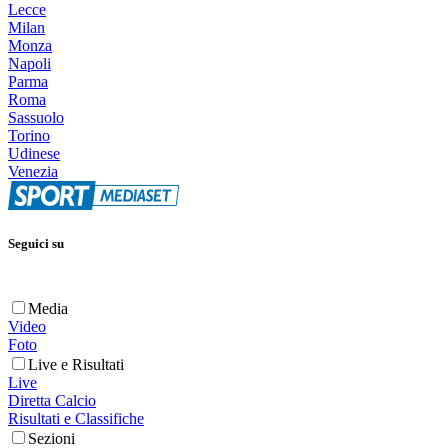
Lecce
Milan
Monza
Napoli
Parma
Roma
Sassuolo
Torino
Udinese
Venezia
Seguici su
Media
Video
Foto
Live e Risultati
Live
Diretta Calcio
Risultati e Classifiche
Sezioni