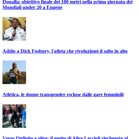
Doualla: obiettivo finale dei 100 metri nella prima giornata dei
Mondiali under 20 a Eugene
Addio a Dick Fosbury, l'atleta che rivoluzionò il salto in alto
Atletica, le donne transgender escluse dalle gare femminili
Verso l'infinito e oltre: il motto di Alice Leccioli riecheggia al