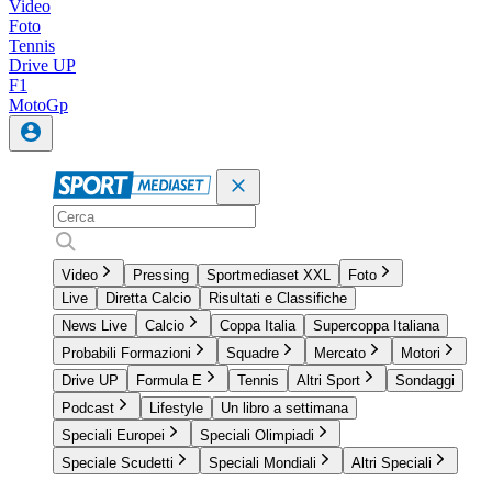
Video
Foto
Tennis
Drive UP
F1
MotoGp
Video
Pressing
Sportmediaset XXL
Foto
Live
Diretta Calcio
Risultati e Classifiche
News Live
Calcio
Coppa Italia
Supercoppa Italiana
Probabili Formazioni
Squadre
Mercato
Motori
Drive UP
Formula E
Tennis
Altri Sport
Sondaggi
Podcast
Lifestyle
Un libro a settimana
Speciali Europei
Speciali Olimpiadi
Speciale Scudetti
Speciali Mondiali
Altri Speciali