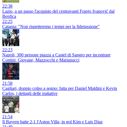
22:38
Lazio, a un passo l'acquisto del centravanti Franjo Ivanović dal
Benfica
22:25
Catania: "Non rispetteremo i tempi per la fideiussione"
22:23
Napoli, 300 persone piazza a Castel di Sangro per incontrare
Contini, Giovane, Mazzocchi e Marianucci
21:58
Cagliari, doppio colpo a segno: fatta per Daniel Maldini e Kevin
Carlos, i dettagli delle trattative
21:54
Il Bayern batte 2-1 l'Aston Villa, in gol Kim e Luis Diaz
21:49