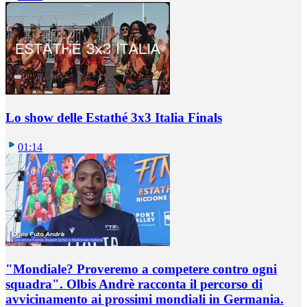
Lo show delle Estathé 3x3 Italia Finals
01:14
"Mondiale? Proveremo a competere contro ogni
squadra". Olbis Andrè racconta il percorso di
avvicinamento ai prossimi mondiali in Germania.