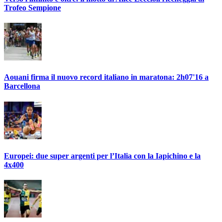
Trofeo Sempione
Aouani firma il nuovo record italiano in maratona: 2h07'16 a
Barcellona
Europei: due super argenti per l’Italia con la Iapichino e la
4x400