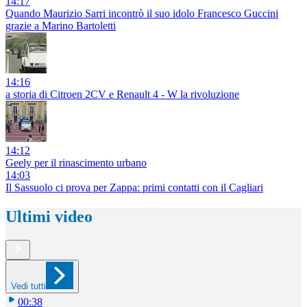
14:17
Quando Maurizio Sarri incontrò il suo idolo Francesco Guccini
grazie a Marino Bartoletti
14:16
a storia di Citroen 2CV e Renault 4 - W la rivoluzione
14:12
Geely per il rinascimento urbano
14:03
Il Sassuolo ci prova per Zappa: primi contatti con il Cagliari
Ultimi video
Vedi tutti
00:38