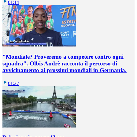
01:14
"Mondiale? Proveremo a competere contro ogni
squadra". Olbis Andrè racconta il percorso di
avvicinamento ai prossimi mondiali in Germania.
01:27