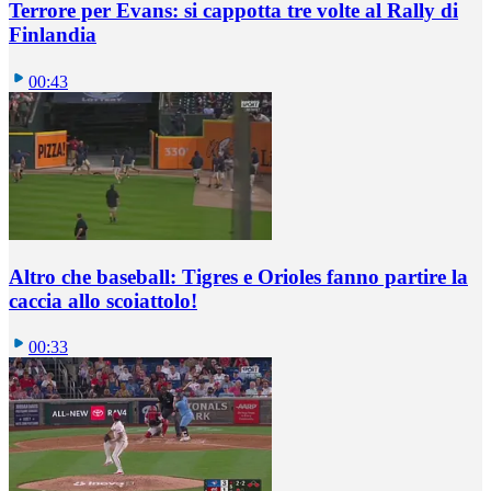
Terrore per Evans: si cappotta tre volte al Rally di
Finlandia
00:43
Altro che baseball: Tigres e Orioles fanno partire la
caccia allo scoiattolo!
00:33