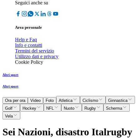
Seguici anche su
Area personale
Help e Faq
Info e contatti
Termini del servizio
Utilizzo dati e privacy
Cookie Policy
Altri sport
Altri sport
Ora per ora
Video
Foto
Atletica
Ciclismo
Ginnastica
Golf
Hockey
NFL
Nuoto
Rugby
Scherma
Vela
Sei Nazioni, disastro Italrugby