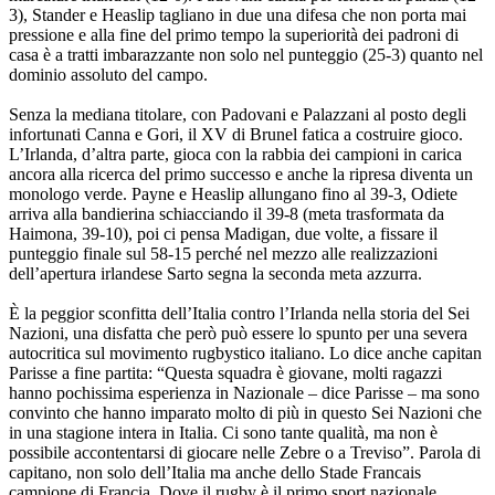
3), Stander e Heaslip tagliano in due una difesa che non porta mai
pressione e alla fine del primo tempo la superiorità dei padroni di
casa è a tratti imbarazzante non solo nel punteggio (25-3) quanto nel
dominio assoluto del campo.
Senza la mediana titolare, con Padovani e Palazzani al posto degli
infortunati Canna e Gori, il XV di Brunel fatica a costruire gioco.
L’Irlanda, d’altra parte, gioca con la rabbia dei campioni in carica
ancora alla ricerca del primo successo e anche la ripresa diventa un
monologo verde. Payne e Heaslip allungano fino al 39-3, Odiete
arriva alla bandierina schiacciando il 39-8 (meta trasformata da
Haimona, 39-10), poi ci pensa Madigan, due volte, a fissare il
punteggio finale sul 58-15 perché nel mezzo alle realizzazioni
dell’apertura irlandese Sarto segna la seconda meta azzurra.
È la peggior sconfitta dell’Italia contro l’Irlanda nella storia del Sei
Nazioni, una disfatta che però può essere lo spunto per una severa
autocritica sul movimento rugbystico italiano. Lo dice anche capitan
Parisse a fine partita: “Questa squadra è giovane, molti ragazzi
hanno pochissima esperienza in Nazionale – dice Parisse – ma sono
convinto che hanno imparato molto di più in questo Sei Nazioni che
in una stagione intera in Italia. Ci sono tante qualità, ma non è
possibile accontentarsi di giocare nelle Zebre o a Treviso”. Parola di
capitano, non solo dell’Italia ma anche dello Stade Francais
campione di Francia. Dove il rugby è il primo sport nazionale.