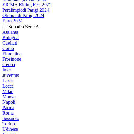
EICMA Riding Fest 2025
Paralimpiadi Parigi 2024
Olimpiadi Parigi 2024
Euro 2024
Squadra Serie A
Atalanta
Bologna
Cagliari
Como
Fiorentina
Frosinone
Genoa
Inter
Juventus
Lazio
Lecce
Milan
Monza
Napoli
Parma
Roma
Sassuolo
Torino
Udinese