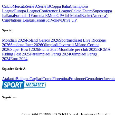
Calcio
Mercato
Serie A
Serie B
Coppa Italia
Champions
League
Europa League
Conference League
Calcio Estero
Supercoppa
Italiana
Formula 1
Formula E
MotoGP
Altri Motori
Basket
America's
Cup
Nations League
Tennis
Sci
Volley
Drive UP
Speciali
Mondiali 2026
Roland Garros 2026
Sportmediaset Live Riccione
2026
Scudetto Inter 2026
Olimpiadi Invernali Milano Cortina
2026
Super Bowl 2026
Eicma 2025
Mondiale per club 2025
EICMA
Riding Fest 2025
Paralimpiadi Parigi 2024
Olimpiadi Parigi
2024
Euro 2024
Squadra Serie A
Atalanta
Bologna
Cagliari
Como
Fiorentina
Frosinone
Genoa
Inter
Juvent
Seguici su
Copyright © 1999-
2026
RTI S.p.A. Business Digital -