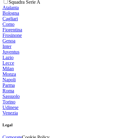
Squadra Serie A
Atalanta
Bologna
Cagliari
Como
Fiorentina
Frosinone
Genoa
Inter
Juventus
Lazio
Lecce
Milan
Monza
Napoli
Parma
Roma
Sassuolo
Torino
Udinese
Venezia
Legal
Corporate
Cookie Policy