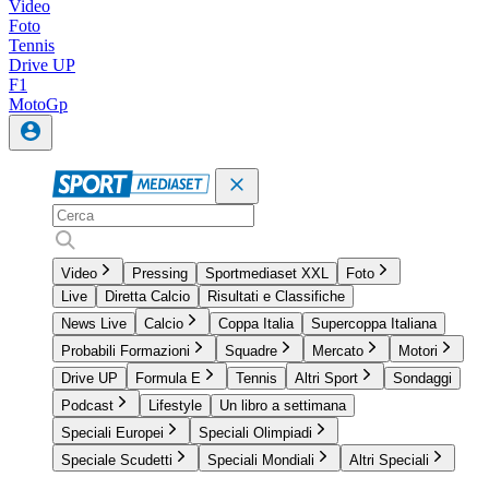
Video
Foto
Tennis
Drive UP
F1
MotoGp
Video
Pressing
Sportmediaset XXL
Foto
Live
Diretta Calcio
Risultati e Classifiche
News Live
Calcio
Coppa Italia
Supercoppa Italiana
Probabili Formazioni
Squadre
Mercato
Motori
Drive UP
Formula E
Tennis
Altri Sport
Sondaggi
Podcast
Lifestyle
Un libro a settimana
Speciali Europei
Speciali Olimpiadi
Speciale Scudetti
Speciali Mondiali
Altri Speciali