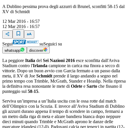
A Dublino pessima prova degli azzurri di Brunel, sconfitti 58-15 dal
XV di Schmidt
12 Mar 2016 - 16:57
12 Mar 2016 - 16:57
Segui
su
Seguici su
whatsapp
discover
La peggiore
Italia
del
Sei Nazioni 2016
esce sconfitta dall'Aviva
Stadium contro l'
Irlanda
campione in carica ma finora a secco di
vittorie. Dopo un buon avvio con Garcia fermato a un passo dalla
meta, il XV di Joe
Schmidt
prende il largo andando a segno nel
primo tempo con Trimble, McGrath, Stander e Heaslip. Nella ripresa
la definitva resa nonostante le mete di
Odete
e
Sarto
che fissano il
punteggio sul
58-15
.
Serviva un’impresa a un’Italia uscita con le ossa rotte dal match
dell’Olimpico con la Scozia. E invece all’Aviva Stadium di Dublino
gli azzurri durano appena il tempo di scendere in campo, fermarsi a
un metro dalla riga di meta e alzare bandiera bianca dopo neppure
dieci minuti quando Trimble e McGrath aprono le danze delle
marcature irlandesi (12-0). Padovani calcia per tenerci in partita (12-