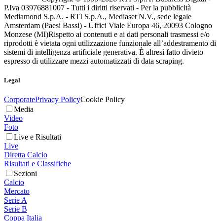
P.Iva 03976881007 - Tutti i diritti riservati - Per la pubblicità
Mediamond S.p.A. - RTI S.p.A., Mediaset N.V., sede legale
Amsterdam (Paesi Bassi) - Uffici Viale Europa 46, 20093 Cologno
Monzese (MI)
Rispetto ai contenuti e ai dati personali trasmessi e/o
riprodotti è vietata ogni utilizzazione funzionale all’addestramento di
sistemi di intelligenza artificiale generativa. È altresì fatto divieto
espresso di utilizzare mezzi automatizzati di data scraping.
Legal
Corporate
Privacy Policy
Cookie Policy
Media
Video
Foto
Live e Risultati
Live
Diretta Calcio
Risultati e Classifiche
Sezioni
Calcio
Mercato
Serie A
Serie B
Coppa Italia