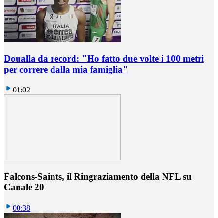
Doualla da record: "Ho fatto due volte i 100 metri
per correre dalla mia famiglia"
01:02
Falcons-Saints, il Ringraziamento della NFL su
Canale 20
00:38