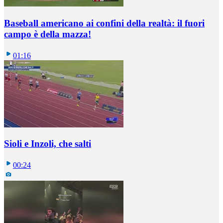
Baseball americano ai confini della realtà: il fuori
campo è della mazza!
01:16
Sioli e Inzoli, che salti
00:24