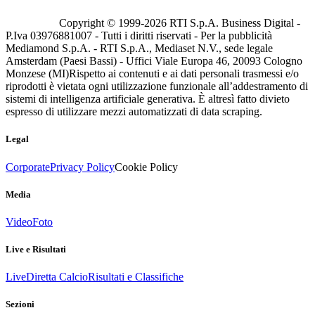
Copyright © 1999-
2026
RTI S.p.A. Business Digital -
P.Iva 03976881007 - Tutti i diritti riservati - Per la pubblicità
Mediamond S.p.A. - RTI S.p.A., Mediaset N.V., sede legale
Amsterdam (Paesi Bassi) - Uffici Viale Europa 46, 20093 Cologno
Monzese (MI)
Rispetto ai contenuti e ai dati personali trasmessi e/o
riprodotti è vietata ogni utilizzazione funzionale all’addestramento di
sistemi di intelligenza artificiale generativa. È altresì fatto divieto
espresso di utilizzare mezzi automatizzati di data scraping.
Legal
Corporate
Privacy Policy
Cookie Policy
Media
Video
Foto
Live e Risultati
Live
Diretta Calcio
Risultati e Classifiche
Sezioni