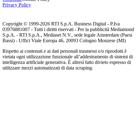
Privacy Policy
Copyright © 1999-
2026
RTI S.p.A. Business Digital - P.Iva
03976881007 - Tutti i diritti riservati - Per la pubblicità Mediamond
S.p.A. - RTI S.p.A., Mediaset N.V., sede legale Amsterdam (Paesi
Bassi) - Uffici Viale Europa 46, 20093 Cologno Monzese (MI)
Rispetto ai contenuti e ai dati personali trasmessi e/o riprodotti è
vietata ogni utilizzazione funzionale all’addestramento di sistemi di
intelligenza artificiale generativa. È altresì fatto divieto espresso di
utilizzare mezzi automatizzati di data scraping.