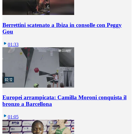
Berrettini scatenato a Ibiza in consolle con Peggy
Gou
01:33
Europei arrampicata: Camilla Moroni conquista il
bronzo a Barcellona
01:05