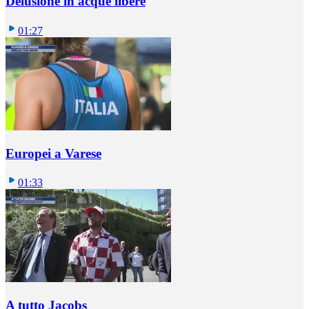
Delusione in acque libere
01:27
Europei a Varese
01:33
A tutto Jacobs