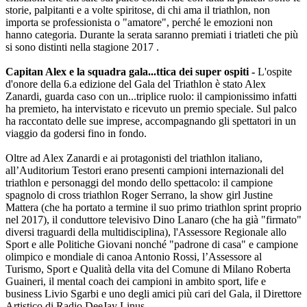
storie, palpitanti e a volte spiritose, di chi ama il triathlon, non
importa se professionista o "amatore", perché le emozioni non
hanno categoria. Durante la serata saranno premiati i triatleti che più
si sono distinti nella stagione 2017 .
Capitan Alex e la squadra gala...ttica dei super ospiti -
L'ospite
d'onore della 6.a edizione del Gala del Triathlon è stato Alex
Zanardi, guarda caso con un...triplice ruolo: il campionissimo infatti
ha premieto, ha intervistato e ricevuto un premio speciale. Sul palco
ha raccontato delle sue imprese, accompagnando gli spettatori in un
viaggio da godersi fino in fondo.
Oltre ad Alex Zanardi e ai protagonisti del triathlon italiano,
all’Auditorium Testori erano presenti campioni internazionali del
triathlon e personaggi del mondo dello spettacolo: il campione
spagnolo di cross triathlon Roger Serrano, la show girl Justine
Mattera (che ha portato a termine il suo primo triathlon sprint proprio
nel 2017), il conduttore televisivo Dino Lanaro (che ha già "firmato"
diversi traguardi della multidisciplina), l'Assessore Regionale allo
Sport e alle Politiche Giovani nonché "padrone di casa" e campione
olimpico e mondiale di canoa Antonio Rossi, l’Assessore al
Turismo, Sport e Qualità della vita del Comune di Milano Roberta
Guaineri, il mental coach dei campioni in ambito sport, life e
business Livio Sgarbi e uno degli amici più cari del Gala, il Direttore
Artistico di Radio DeeJay Linus.