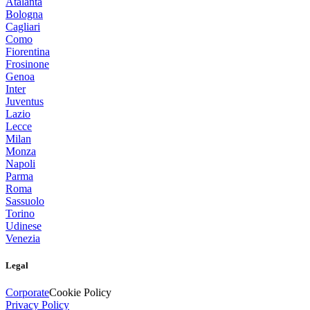
Atalanta
Bologna
Cagliari
Como
Fiorentina
Frosinone
Genoa
Inter
Juventus
Lazio
Lecce
Milan
Monza
Napoli
Parma
Roma
Sassuolo
Torino
Udinese
Venezia
Legal
Corporate
Cookie Policy
Privacy Policy