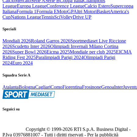
Calcio
Mercato
Serie A
Serie B
Coppa Italia
Champions
League
Europa League
Conference League
Calcio Estero
Supercoppa
Italiana
Formula 1
Formula E
MotoGP
Altri Motori
Basket
America's
Cup
Nations League
Tennis
Sci
Volley
Drive UP
Speciali
Mondiali 2026
Roland Garros 2026
Sportmediaset Live Riccione
2026
Scudetto Inter 2026
Olimpiadi Invernali Milano Cortina
2026
Super Bowl 2026
Eicma 2025
Mondiale per club 2025
EICMA
Riding Fest 2025
Paralimpiadi Parigi 2024
Olimpiadi Parigi
2024
Euro 2024
Squadra Serie A
Atalanta
Bologna
Cagliari
Como
Fiorentina
Frosinone
Genoa
Inter
Juvent
Seguici su
Copyright © 1999-
2026
RTI S.p.A. Business Digital -
P.Iva 03976881007 - Tutti i diritti riservati - Per la pubblicità