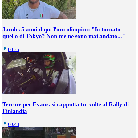
Jacobs 5 anni dopo l'oro olimpico: "Io tornato
quello di Tokyo? Non me ne sono mai andato..."
00:25
Terrore per Evans: si cappotta tre volte al Rally di
Finlandia
00:43