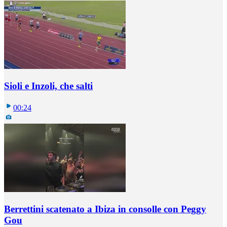
Sioli e Inzoli, che salti
00:24
Berrettini scatenato a Ibiza in consolle con Peggy
Gou