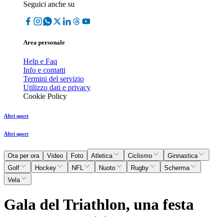
Seguici anche su
Area personale
Help e Faq
Info e contatti
Termini del servizio
Utilizzo dati e privacy
Cookie Policy
Altri sport
Altri sport
Ora per ora
Video
Foto
Atletica
Ciclismo
Ginnastica
Golf
Hockey
NFL
Nuoto
Rugby
Scherma
Vela
Gala del Triathlon, una festa