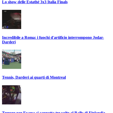
Lo show delle Estathé 3x3 Italia Finals
Incredibile a Roma: i fuochi d'artificio interrompono Jodar-
Darderi
Tennis, Darderi ai quarti di Montreal
Terrore per Evans: si cappotta tre volte al Rally di Finlandia