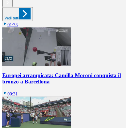
Vedi tutti
01:33
Europei arrampicata: Camilla Moroni conquista il
bronzo a Barcellona
00:31