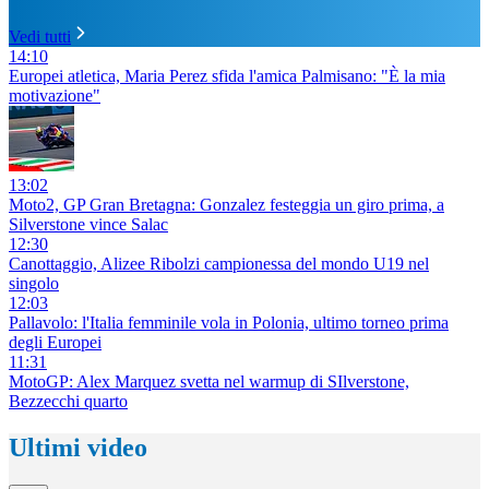
Vedi tutti
14:10
Europei atletica, Maria Perez sfida l'amica Palmisano: "È la mia
motivazione"
13:02
Moto2, GP Gran Bretagna: Gonzalez festeggia un giro prima, a
Silverstone vince Salac
12:30
Canottaggio, Alizee Ribolzi campionessa del mondo U19 nel
singolo
12:03
Pallavolo: l'Italia femminile vola in Polonia, ultimo torneo prima
degli Europei
11:31
MotoGP: Alex Marquez svetta nel warmup di SIlverstone,
Bezzecchi quarto
Ultimi video