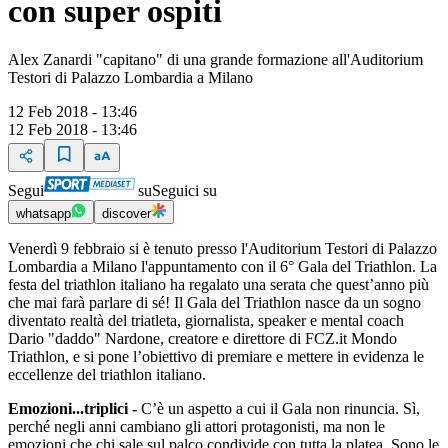
con super ospiti
Alex Zanardi "capitano" di una grande formazione all'Auditorium
Testori di Palazzo Lombardia a Milano
12 Feb 2018 - 13:46
12 Feb 2018 - 13:46
Segui
su
Seguici su
whatsapp
discover
Venerdì 9 febbraio si è tenuto presso l'Auditorium Testori di Palazzo
Lombardia a Milano l'appuntamento con il 6° Gala del Triathlon. La
festa del triathlon italiano ha regalato una serata che quest’anno più
che mai farà parlare di sé! Il Gala del Triathlon nasce da un sogno
diventato realtà del triatleta, giornalista, speaker e mental coach
Dario "daddo" Nardone, creatore e direttore di FCZ.it Mondo
Triathlon, e si pone l’obiettivo di premiare e mettere in evidenza le
eccellenze del triathlon italiano.
Emozioni...triplici -
C’è un aspetto a cui il Gala non rinuncia. Sì,
perché negli anni cambiano gli attori protagonisti, ma non le
emozioni che chi sale sul palco condivide con tutta la platea. Sono le