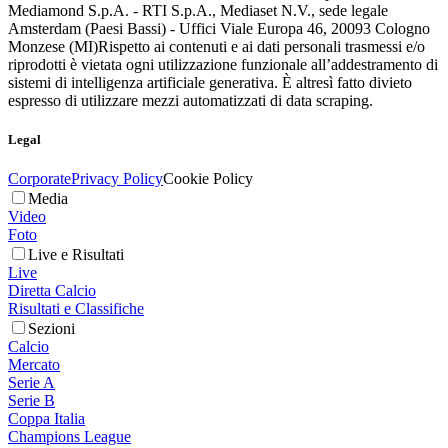
Mediamond S.p.A. - RTI S.p.A., Mediaset N.V., sede legale
Amsterdam (Paesi Bassi) - Uffici Viale Europa 46, 20093 Cologno
Monzese (MI)
Rispetto ai contenuti e ai dati personali trasmessi e/o
riprodotti è vietata ogni utilizzazione funzionale all’addestramento di
sistemi di intelligenza artificiale generativa. È altresì fatto divieto
espresso di utilizzare mezzi automatizzati di data scraping.
Legal
Corporate
Privacy Policy
Cookie Policy
Media
Video
Foto
Live e Risultati
Live
Diretta Calcio
Risultati e Classifiche
Sezioni
Calcio
Mercato
Serie A
Serie B
Coppa Italia
Champions League