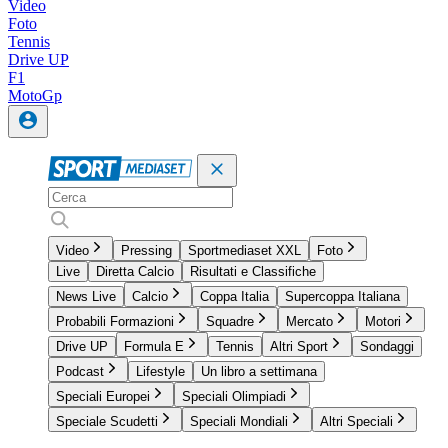
Video
Foto
Tennis
Drive UP
F1
MotoGp
Video
Pressing
Sportmediaset XXL
Foto
Live
Diretta Calcio
Risultati e Classifiche
News Live
Calcio
Coppa Italia
Supercoppa Italiana
Probabili Formazioni
Squadre
Mercato
Motori
Drive UP
Formula E
Tennis
Altri Sport
Sondaggi
Podcast
Lifestyle
Un libro a settimana
Speciali Europei
Speciali Olimpiadi
Speciale Scudetti
Speciali Mondiali
Altri Speciali