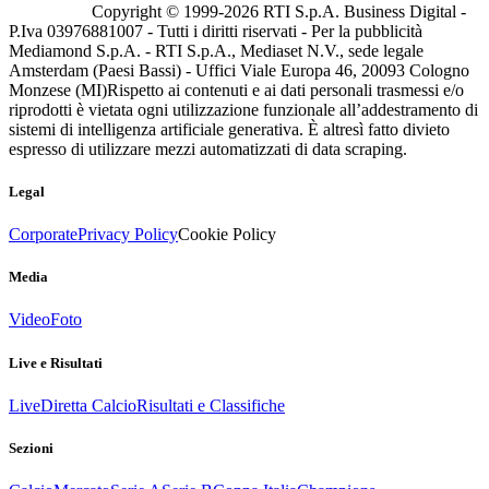
Copyright © 1999-
2026
RTI S.p.A. Business Digital -
P.Iva 03976881007 - Tutti i diritti riservati - Per la pubblicità
Mediamond S.p.A. - RTI S.p.A., Mediaset N.V., sede legale
Amsterdam (Paesi Bassi) - Uffici Viale Europa 46, 20093 Cologno
Monzese (MI)
Rispetto ai contenuti e ai dati personali trasmessi e/o
riprodotti è vietata ogni utilizzazione funzionale all’addestramento di
sistemi di intelligenza artificiale generativa. È altresì fatto divieto
espresso di utilizzare mezzi automatizzati di data scraping.
Legal
Corporate
Privacy Policy
Cookie Policy
Media
Video
Foto
Live e Risultati
Live
Diretta Calcio
Risultati e Classifiche
Sezioni