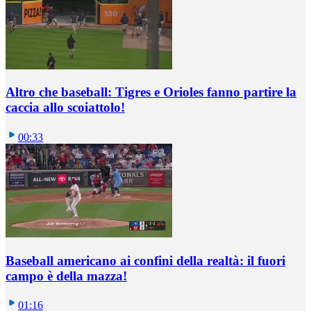
Altro che baseball: Tigres e Orioles fanno partire la
caccia allo scoiattolo!
00:33
Baseball americano ai confini della realtà: il fuori
campo è della mazza!
01:16