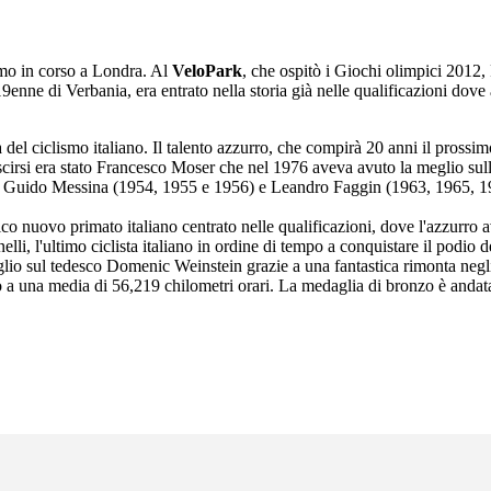
smo in corso a Londra. Al
VeloPark
, che ospitò i Giochi olimpici 2012,
9enne di Verbania, era entrato nella storia già nelle qualificazioni dove
el ciclismo italiano. Il talento azzurro, che compirà 20 anni il prossimo
iuscirsi era stato Francesco Moser che nel 1976 aveva avuto la meglio s
, Guido Messina (1954, 1955 e 1956) e Leandro Faggin (1963, 1965, 1
ico nuovo primato italiano centrato nelle qualificazioni, dove l'azzurro
elli, l'ultimo ciclista italiano in ordine di tempo a conquistare il podi
io sul tedesco Domenic Weinstein grazie a una fantastica rimonta negli u
o a una media di 56,219 chilometri orari. La medaglia di bronzo è andata