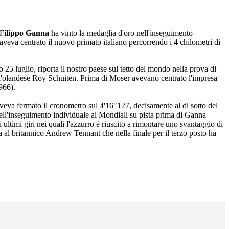
 F
ilippo Ganna
ha vinto la medaglia d'oro nell'inseguimento
 aveva centrato il nuovo primato italiano percorrendo i 4 chilometri di
 25 luglio, riporta il nostro paese sul tetto del mondo nella prova di
ull'olandese Roy Schuiten. Prima di Moser avevano centrato l'impresa
966).
 aveva fermato il cronometro sul 4'16"127, decisamente al di sotto del
o dell'inseguimento individuale ai Mondiali su pista prima di Ganna
ltimi giri nei quali l'azzurro è riuscito a rimontare uno svantaggio di
 al britannico Andrew Tennant che nella finale per il terzo posto ha