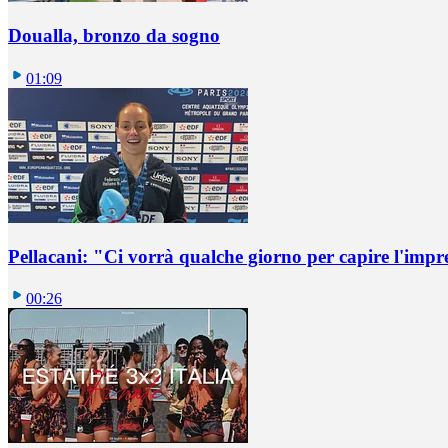
Doualla, bronzo da sogno
01:09
Pellacani: "Ci vorrà qualche giorno per capire l'impr
00:26