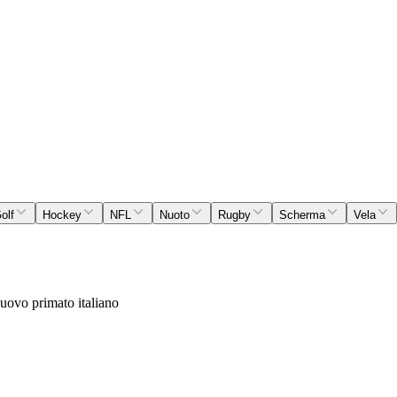
olf
Hockey
NFL
Nuoto
Rugby
Scherma
Vela
nuovo primato italiano