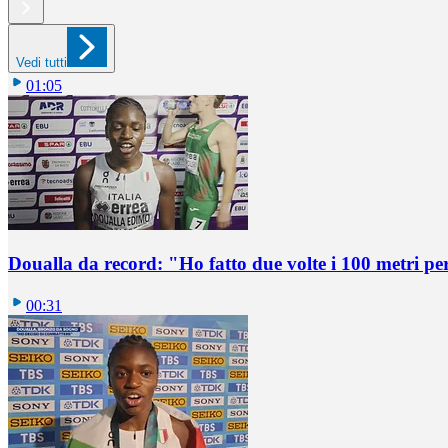
Vedi tutti
01:05
Doualla da record: "Ho fatto due volte i 100 metri pe
00:31