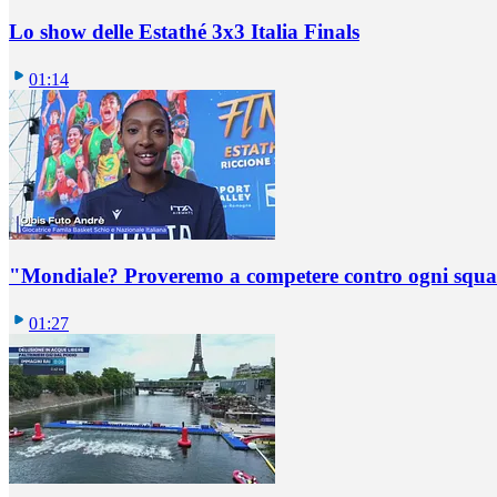
Lo show delle Estathé 3x3 Italia Finals
01:14
"Mondiale? Proveremo a competere contro ogni squadr
01:27