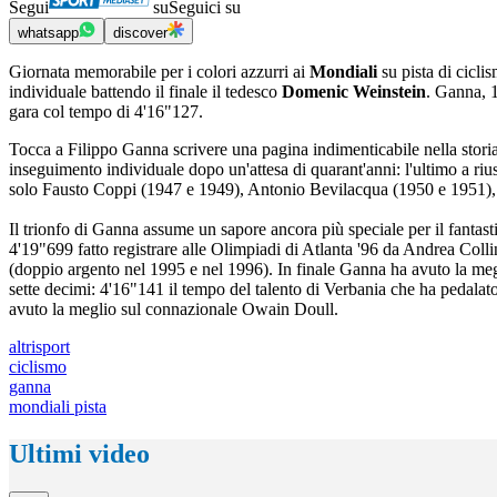
Segui
su
Seguici su
whatsapp
discover
Giornata memorabile per i colori azzurri ai
Mondiali
su pista di cicli
individuale battendo il finale il tedesco
Domenic Weinstein
. Ganna, 1
gara col tempo di 4'16"127.
Tocca a Filippo Ganna scrivere una pagina indimenticabile nella storia d
inseguimento individuale dopo un'attesa di quarant'anni: l'ultimo a r
solo Fausto Coppi (1947 e 1949), Antonio Bevilacqua (1950 e 1951)
Il trionfo di Ganna assume un sapore ancora più speciale per il fantast
4'19"699 fatto registrare alle Olimpiadi di Atlanta '96 da Andrea Collin
(doppio argento nel 1995 e nel 1996). In finale Ganna ha avuto la megl
sette decimi: 4'16"141 il tempo del talento di Verbania che ha pedalat
avuto la meglio sul connazionale Owain Doull.
altrisport
ciclismo
ganna
mondiali pista
Ultimi video