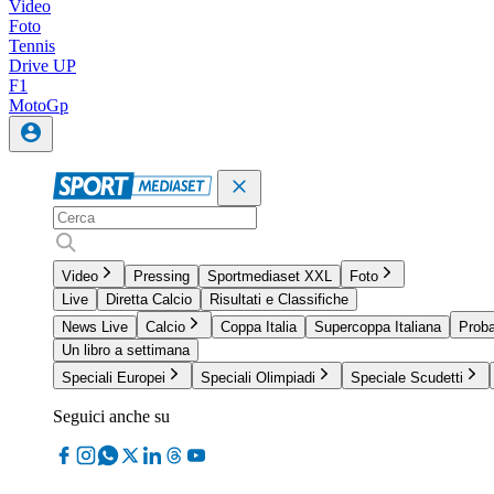
Video
Foto
Tennis
Drive UP
F1
MotoGp
Video
Pressing
Sportmediaset XXL
Foto
Live
Diretta Calcio
Risultati e Classifiche
News Live
Calcio
Coppa Italia
Supercoppa Italiana
Proba
Un libro a settimana
Speciali Europei
Speciali Olimpiadi
Speciale Scudetti
Seguici anche su