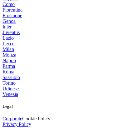
Como
Fiorentina
Frosinone
Genoa
Inter
Juventus
Lazio
Lecce
Milan
Monza
Napoli
Parma
Roma
Sassuolo
Torino
Udinese
Venezia
Legal
Corporate
Cookie Policy
Privacy Policy