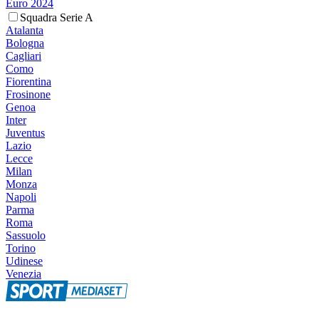
Euro 2024
Squadra Serie A
Atalanta
Bologna
Cagliari
Como
Fiorentina
Frosinone
Genoa
Inter
Juventus
Lazio
Lecce
Milan
Monza
Napoli
Parma
Roma
Sassuolo
Torino
Udinese
Venezia