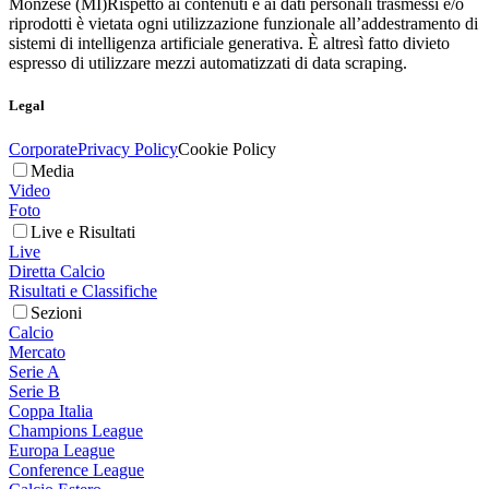
Monzese (MI)
Rispetto ai contenuti e ai dati personali trasmessi e/o
riprodotti è vietata ogni utilizzazione funzionale all’addestramento di
sistemi di intelligenza artificiale generativa. È altresì fatto divieto
espresso di utilizzare mezzi automatizzati di data scraping.
Legal
Corporate
Privacy Policy
Cookie Policy
Media
Video
Foto
Live e Risultati
Live
Diretta Calcio
Risultati e Classifiche
Sezioni
Calcio
Mercato
Serie A
Serie B
Coppa Italia
Champions League
Europa League
Conference League