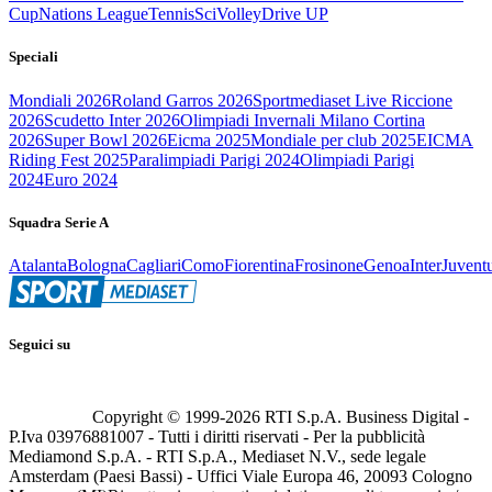
Cup
Nations League
Tennis
Sci
Volley
Drive UP
Speciali
Mondiali 2026
Roland Garros 2026
Sportmediaset Live Riccione
2026
Scudetto Inter 2026
Olimpiadi Invernali Milano Cortina
2026
Super Bowl 2026
Eicma 2025
Mondiale per club 2025
EICMA
Riding Fest 2025
Paralimpiadi Parigi 2024
Olimpiadi Parigi
2024
Euro 2024
Squadra Serie A
Atalanta
Bologna
Cagliari
Como
Fiorentina
Frosinone
Genoa
Inter
Juvent
Seguici su
Copyright © 1999-
2026
RTI S.p.A. Business Digital -
P.Iva 03976881007 - Tutti i diritti riservati - Per la pubblicità
Mediamond S.p.A. - RTI S.p.A., Mediaset N.V., sede legale
Amsterdam (Paesi Bassi) - Uffici Viale Europa 46, 20093 Cologno