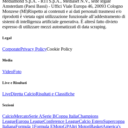
Mediamond S.p.A. - RTI S.p.A., Mediaset N.V., sede legale
Amsterdam (Paesi Bassi) - Uffici Viale Europa 46, 20093 Cologno
Monzese (MI)
Rispetto ai contenuti e ai dati personali trasmessi e/o
riprodotti è vietata ogni utilizzazione funzionale all’addestramento di
sistemi di intelligenza artificiale generativa. È altresì fatto divieto
espresso di utilizzare mezzi automatizzati di data scraping.
Legal
Corporate
Privacy Policy
Cookie Policy
Media
Video
Foto
Live e Risultati
Live
Diretta Calcio
Risultati e Classifiche
Sezioni
Calcio
Mercato
Serie A
Serie B
Coppa Italia
Champions
League
Europa League
Conference League
Calcio Estero
Supercoppa
Italiana
Formula 1
Formula E
MotoGP
Altri Motori
Basket
America's