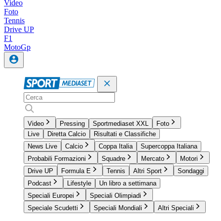
Video
Foto
Tennis
Drive UP
F1
MotoGp
Video
Pressing
Sportmediaset XXL
Foto
Live
Diretta Calcio
Risultati e Classifiche
News Live
Calcio
Coppa Italia
Supercoppa Italiana
Probabili Formazioni
Squadre
Mercato
Motori
Drive UP
Formula E
Tennis
Altri Sport
Sondaggi
Podcast
Lifestyle
Un libro a settimana
Speciali Europei
Speciali Olimpiadi
Speciale Scudetti
Speciali Mondiali
Altri Speciali