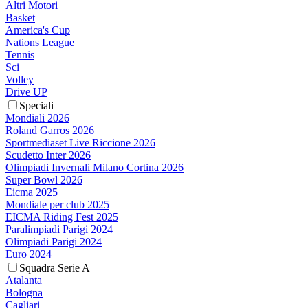
Altri Motori
Basket
America's Cup
Nations League
Tennis
Sci
Volley
Drive UP
Speciali
Mondiali 2026
Roland Garros 2026
Sportmediaset Live Riccione 2026
Scudetto Inter 2026
Olimpiadi Invernali Milano Cortina 2026
Super Bowl 2026
Eicma 2025
Mondiale per club 2025
EICMA Riding Fest 2025
Paralimpiadi Parigi 2024
Olimpiadi Parigi 2024
Euro 2024
Squadra Serie A
Atalanta
Bologna
Cagliari