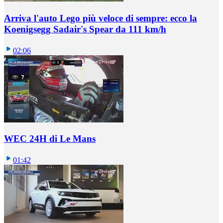
Arriva l'auto Lego più veloce di sempre: ecco la
Koenigsegg Sadair's Spear da 111 km/h
02:06
WEC 24H di Le Mans
01:42