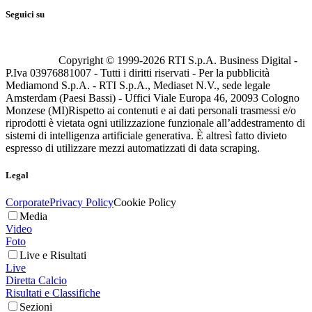
Seguici su
Copyright © 1999-
2026
RTI S.p.A. Business Digital -
P.Iva 03976881007 - Tutti i diritti riservati - Per la pubblicità
Mediamond S.p.A. - RTI S.p.A., Mediaset N.V., sede legale
Amsterdam (Paesi Bassi) - Uffici Viale Europa 46, 20093 Cologno
Monzese (MI)
Rispetto ai contenuti e ai dati personali trasmessi e/o
riprodotti è vietata ogni utilizzazione funzionale all’addestramento di
sistemi di intelligenza artificiale generativa. È altresì fatto divieto
espresso di utilizzare mezzi automatizzati di data scraping.
Legal
Corporate
Privacy Policy
Cookie Policy
Media
Video
Foto
Live e Risultati
Live
Diretta Calcio
Risultati e Classifiche
Sezioni