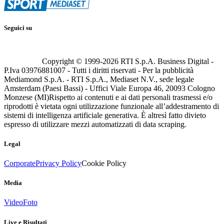
Seguici su
Copyright © 1999-
2026
RTI S.p.A. Business Digital -
P.Iva 03976881007 - Tutti i diritti riservati - Per la pubblicità
Mediamond S.p.A. - RTI S.p.A., Mediaset N.V., sede legale
Amsterdam (Paesi Bassi) - Uffici Viale Europa 46, 20093 Cologno
Monzese (MI)
Rispetto ai contenuti e ai dati personali trasmessi e/o
riprodotti è vietata ogni utilizzazione funzionale all’addestramento di
sistemi di intelligenza artificiale generativa. È altresì fatto divieto
espresso di utilizzare mezzi automatizzati di data scraping.
Legal
Corporate
Privacy Policy
Cookie Policy
Media
Video
Foto
Live e Risultati