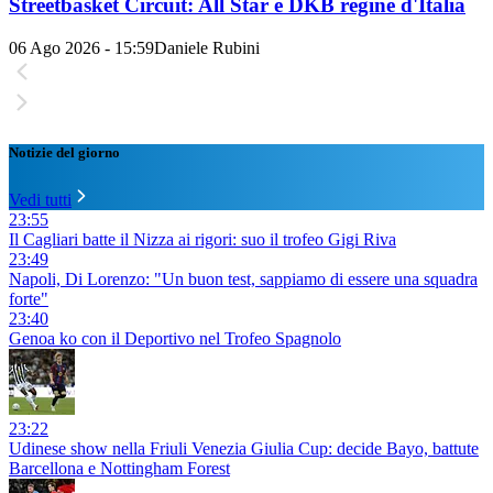
Streetbasket Circuit: All Star e DKB regine d'Italia
06 Ago 2026 - 15:59
Daniele Rubini
Notizie del giorno
Vedi tutti
23:55
Il Cagliari batte il Nizza ai rigori: suo il trofeo Gigi Riva
23:49
Napoli, Di Lorenzo: "Un buon test, sappiamo di essere una squadra
forte"
23:40
Genoa ko con il Deportivo nel Trofeo Spagnolo
23:22
Udinese show nella Friuli Venezia Giulia Cup: decide Bayo, battute
Barcellona e Nottingham Forest