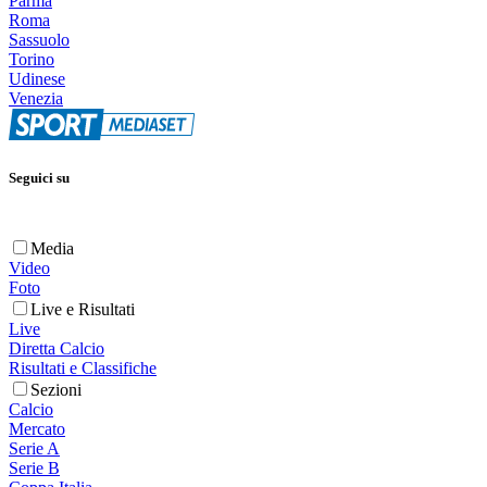
Parma
Roma
Sassuolo
Torino
Udinese
Venezia
Seguici su
Media
Video
Foto
Live e Risultati
Live
Diretta Calcio
Risultati e Classifiche
Sezioni
Calcio
Mercato
Serie A
Serie B