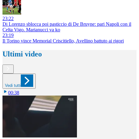
23:22
Di Lorenzo sblocca poi pasticcio di De Bruyne: pari Napoli con il
Celta Vigo. Marianucci va ko
23:19
Il Torino vince Memorial Criscitiello, Avellino battuto ai rigori
Ultimi video
Vedi tutti
00:38