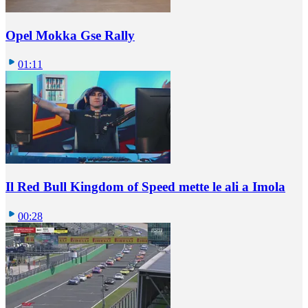
Opel Mokka Gse Rally
01:11
Il Red Bull Kingdom of Speed mette le ali a Imola
00:28