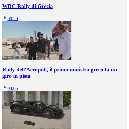
WRC Rally di Grecia
00:29
Rally dell'Acropoli, il primo ministro greco fa un
giro in pista
04:05