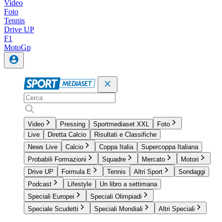
Video
Foto
Tennis
Drive UP
F1
MotoGp
Video
Pressing
Sportmediaset XXL
Foto
Live
Diretta Calcio
Risultati e Classifiche
News Live
Calcio
Coppa Italia
Supercoppa Italiana
Probabili Formazioni
Squadre
Mercato
Motori
Drive UP
Formula E
Tennis
Altri Sport
Sondaggi
Podcast
Lifestyle
Un libro a settimana
Speciali Europei
Speciali Olimpiadi
Speciale Scudetti
Speciali Mondiali
Altri Speciali