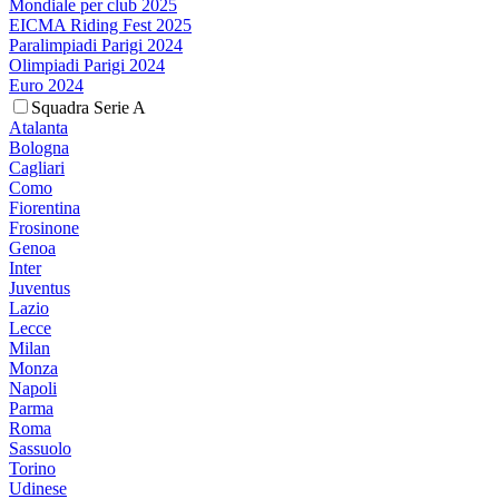
Mondiale per club 2025
EICMA Riding Fest 2025
Paralimpiadi Parigi 2024
Olimpiadi Parigi 2024
Euro 2024
Squadra Serie A
Atalanta
Bologna
Cagliari
Como
Fiorentina
Frosinone
Genoa
Inter
Juventus
Lazio
Lecce
Milan
Monza
Napoli
Parma
Roma
Sassuolo
Torino
Udinese