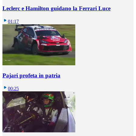
Leclerc e Hamilton guidano la Ferrari Luce
01:17
Pajari profeta in patria
00:25