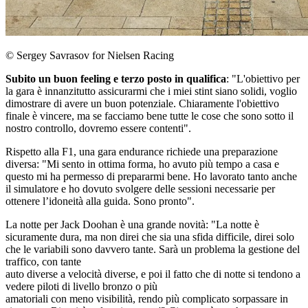
© Sergey Savrasov for Nielsen Racing
Subito un buon feeling e terzo posto in qualifica
: "L'obiettivo per
la gara è innanzitutto assicurarmi che i miei stint siano solidi, voglio
dimostrare di avere un buon potenziale. Chiaramente l'obiettivo
finale è vincere, ma se facciamo bene tutte le cose che sono sotto il
nostro controllo, dovremo essere contenti".
Rispetto alla F1, una gara endurance richiede una preparazione
diversa: "Mi sento in ottima forma, ho avuto più tempo a casa e
questo mi ha permesso di prepararmi bene. Ho lavorato tanto anche
il simulatore e ho dovuto svolgere delle sessioni necessarie per
ottenere l’idoneità alla guida. Sono pronto".
La notte per Jack Doohan è una grande novità: "La notte è
sicuramente dura, ma non direi che sia una sfida difficile, direi solo
che le variabili sono davvero tante. Sarà un problema la gestione del
traffico, con tante
auto diverse a velocità diverse, e poi il fatto che di notte si tendono a
vedere piloti di livello bronzo o più
amatoriali con meno visibilità, rendo più complicato sorpassare in