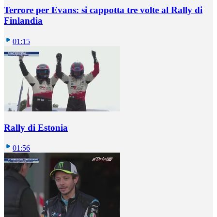
Terrore per Evans: si cappotta tre volte al Rally di
Finlandia
01:15
Rally di Estonia
01:56