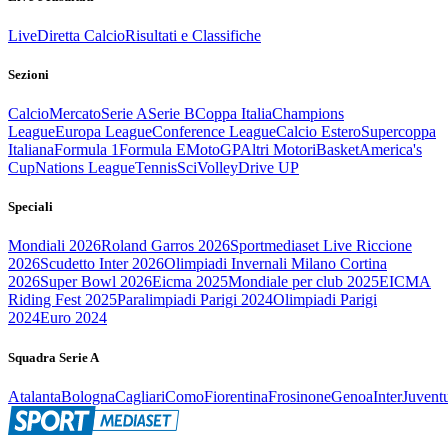
Live
Diretta Calcio
Risultati e Classifiche
Sezioni
Calcio
Mercato
Serie A
Serie B
Coppa Italia
Champions
League
Europa League
Conference League
Calcio Estero
Supercoppa
Italiana
Formula 1
Formula E
MotoGP
Altri Motori
Basket
America's
Cup
Nations League
Tennis
Sci
Volley
Drive UP
Speciali
Mondiali 2026
Roland Garros 2026
Sportmediaset Live Riccione
2026
Scudetto Inter 2026
Olimpiadi Invernali Milano Cortina
2026
Super Bowl 2026
Eicma 2025
Mondiale per club 2025
EICMA
Riding Fest 2025
Paralimpiadi Parigi 2024
Olimpiadi Parigi
2024
Euro 2024
Squadra Serie A
Atalanta
Bologna
Cagliari
Como
Fiorentina
Frosinone
Genoa
Inter
Juvent