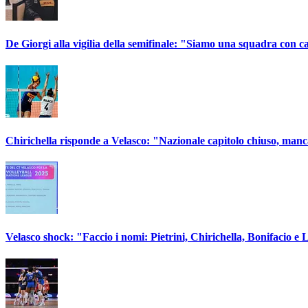
De Giorgi alla vigilia della semifinale: "Siamo una squadra con c
Chirichella risponde a Velasco: "Nazionale capitolo chiuso, manc
Velasco shock: "Faccio i nomi: Pietrini, Chirichella, Bonifacio e L