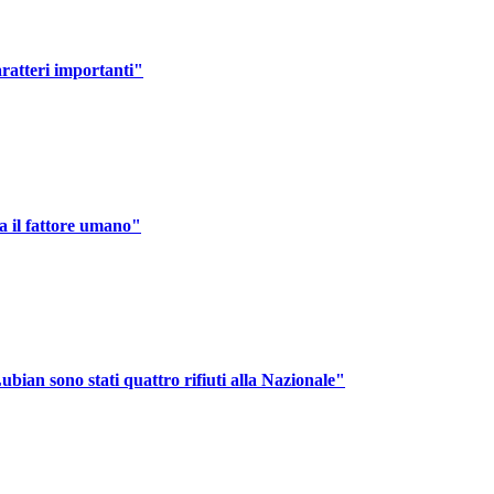
aratteri importanti"
a il fattore umano"
ubian sono stati quattro rifiuti alla Nazionale"