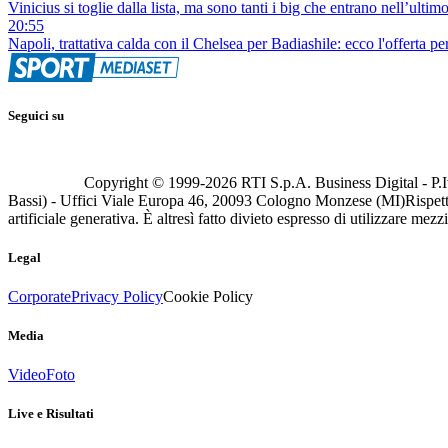
Vinicius si toglie dalla lista, ma sono tanti i big che entrano nell’ult
20:55
Napoli, trattativa calda con il Chelsea per Badiashile: ecco l'offerta per
Seguici su
Copyright © 1999-
2026
RTI S.p.A. Business Digital - P.I
Bassi) - Uffici Viale Europa 46, 20093 Cologno Monzese (MI)
Rispett
artificiale generativa. È altresì fatto divieto espresso di utilizzare mez
Legal
Corporate
Privacy Policy
Cookie Policy
Media
Video
Foto
Live e Risultati