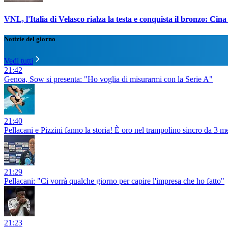
VNL, l'Italia di Velasco rialza la testa e conquista il bronzo: Cina
Notizie del giorno
Vedi tutti
21:42
Genoa, Sow si presenta: "Ho voglia di misurarmi con la Serie A"
21:40
Pellacani e Pizzini fanno la storia! È oro nel trampolino sincro da 3 me
21:29
Pellacani: "Ci vorrà qualche giorno per capire l'impresa che ho fatto"
21:23