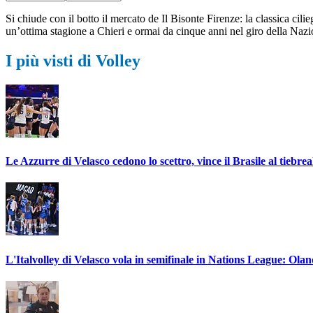
Si chiude con il botto il mercato de Il Bisonte Firenze: la classica cil
un’ottima stagione a Chieri e ormai da cinque anni nel giro della Naz
I più visti di Volley
Le Azzurre di Velasco cedono lo scettro, vince il Brasile al tiebre
L'Italvolley di Velasco vola in semifinale in Nations League: Ola