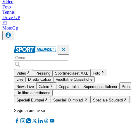
Video
Foto
Tennis
Drive UP
F1
MotoGp
Video
Pressing
Sportmediaset XXL
Foto
Live
Diretta Calcio
Risultati e Classifiche
News Live
Calcio
Coppa Italia
Supercoppa Italiana
Proba
Un libro a settimana
Speciali Europei
Speciali Olimpiadi
Speciale Scudetti
Seguici anche su