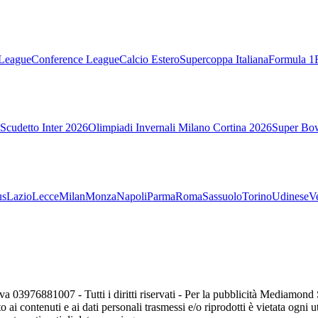
League
Conference League
Calcio Estero
Supercoppa Italiana
Formula 1
Scudetto Inter 2026
Olimpiadi Invernali Milano Cortina 2026
Super Bo
us
Lazio
Lecce
Milan
Monza
Napoli
Parma
Roma
Sassuolo
Torino
Udinese
V
va 03976881007 - Tutti i diritti riservati - Per la pubblicità Mediamon
o ai contenuti e ai dati personali trasmessi e/o riprodotti è vietata ogni 