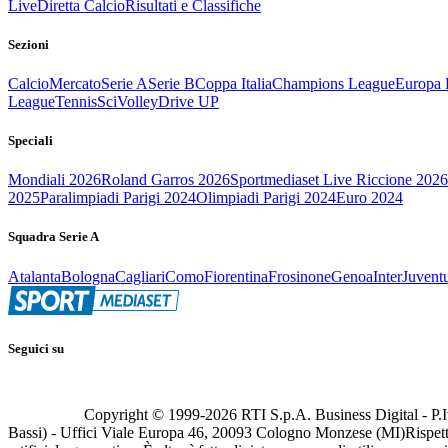
Live
Diretta Calcio
Risultati e Classifiche
Sezioni
Calcio
Mercato
Serie A
Serie B
Coppa Italia
Champions League
Europa 
League
Tennis
Sci
Volley
Drive UP
Speciali
Mondiali 2026
Roland Garros 2026
Sportmediaset Live Riccione 2026
2025
Paralimpiadi Parigi 2024
Olimpiadi Parigi 2024
Euro 2024
Squadra Serie A
Atalanta
Bologna
Cagliari
Como
Fiorentina
Frosinone
Genoa
Inter
Juvent
Seguici su
Copyright © 1999-
2026
RTI S.p.A. Business Digital - P.I
Bassi) - Uffici Viale Europa 46, 20093 Cologno Monzese (MI)
Rispett