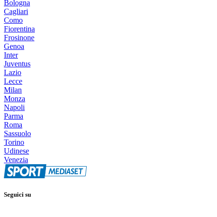
Bologna
Cagliari
Como
Fiorentina
Frosinone
Genoa
Inter
Juventus
Lazio
Lecce
Milan
Monza
Napoli
Parma
Roma
Sassuolo
Torino
Udinese
Venezia
Seguici su