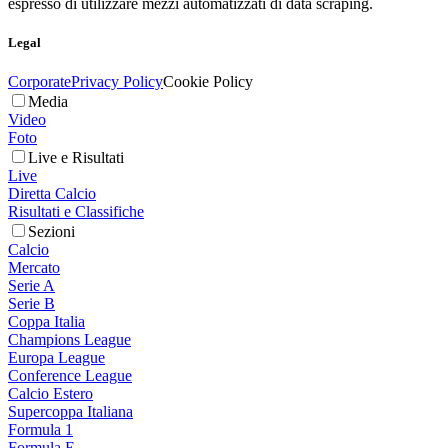
espresso di utilizzare mezzi automatizzati di data scraping.
Legal
Corporate
Privacy Policy
Cookie Policy
Media
Video
Foto
Live e Risultati
Live
Diretta Calcio
Risultati e Classifiche
Sezioni
Calcio
Mercato
Serie A
Serie B
Coppa Italia
Champions League
Europa League
Conference League
Calcio Estero
Supercoppa Italiana
Formula 1
Formula E