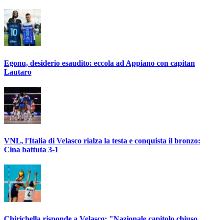
Egonu, desiderio esaudito: eccola ad Appiano con capitan
Lautaro
VNL, l'Italia di Velasco rialza la testa e conquista il bronzo:
Cina battuta 3-1
Chirichella risponde a Velasco: "Nazionale capitolo chiuso,