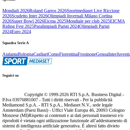
Mondiali 2026
Roland Garros 2026
Sportmediaset Live Riccione
2026
Scudetto Inter 2026
Olimpiadi Invernali Milano Cortina
2026
Super Bowl 2026
Eicma 2025
Mondiale per club 2025
EICMA
Riding Fest 2025
Paralimpiadi Parigi 2024
Olimpiadi Parigi
2024
Euro 2024
Squadra Serie A
Atalanta
Bologna
Cagliari
Como
Fiorentina
Frosinone
Genoa
Inter
Juvent
Seguici su
Copyright © 1999-
2026
RTI S.p.A. Business Digital -
P.Iva 03976881007 - Tutti i diritti riservati - Per la pubblicità
Mediamond S.p.A. - RTI S.p.A., Mediaset N.V., sede legale
Amsterdam (Paesi Bassi) - Uffici Viale Europa 46, 20093 Cologno
Monzese (MI)
Rispetto ai contenuti e ai dati personali trasmessi e/o
riprodotti è vietata ogni utilizzazione funzionale all’addestramento di
sistemi di intelligenza artificiale generativa. È altresì fatto divieto