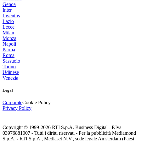
Genoa
Inter
Juventus
Lazio
Lecce
Milan
Monza
Napoli
Parma
Roma
Sassuolo
Torino
Udinese
Venezia
Legal
Corporate
Cookie Policy
Privacy Policy
Copyright © 1999-
2026
RTI S.p.A. Business Digital - P.Iva
03976881007 - Tutti i diritti riservati - Per la pubblicità Mediamond
S.p.A. - RTI S.p.A., Mediaset N.V., sede legale Amsterdam (Paesi