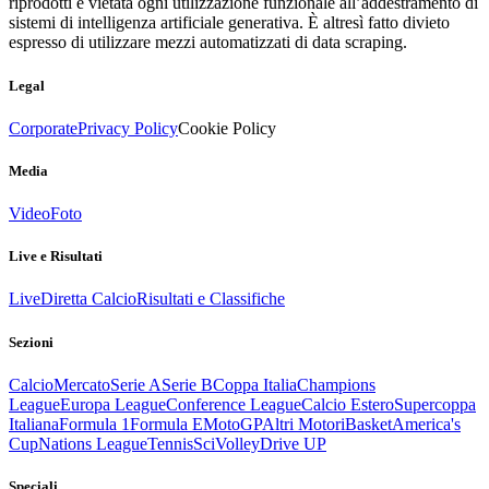
riprodotti è vietata ogni utilizzazione funzionale all’addestramento di
sistemi di intelligenza artificiale generativa. È altresì fatto divieto
espresso di utilizzare mezzi automatizzati di data scraping.
Legal
Corporate
Privacy Policy
Cookie Policy
Media
Video
Foto
Live e Risultati
Live
Diretta Calcio
Risultati e Classifiche
Sezioni
Calcio
Mercato
Serie A
Serie B
Coppa Italia
Champions
League
Europa League
Conference League
Calcio Estero
Supercoppa
Italiana
Formula 1
Formula E
MotoGP
Altri Motori
Basket
America's
Cup
Nations League
Tennis
Sci
Volley
Drive UP
Speciali