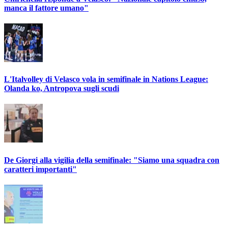
manca il fattore umano"
L'Italvolley di Velasco vola in semifinale in Nations League:
Olanda ko, Antropova sugli scudi
De Giorgi alla vigilia della semifinale: "Siamo una squadra con
caratteri importanti"