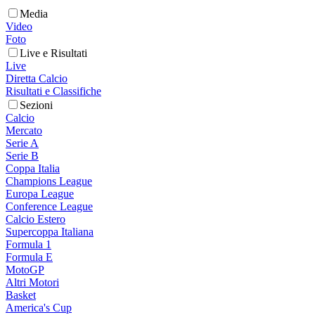
Media
Video
Foto
Live e Risultati
Live
Diretta Calcio
Risultati e Classifiche
Sezioni
Calcio
Mercato
Serie A
Serie B
Coppa Italia
Champions League
Europa League
Conference League
Calcio Estero
Supercoppa Italiana
Formula 1
Formula E
MotoGP
Altri Motori
Basket
America's Cup