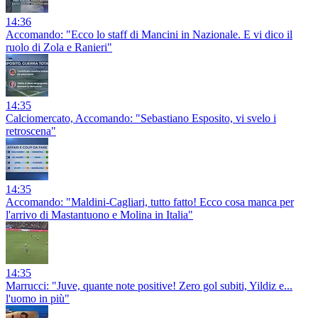
14:36
Accomando: "Ecco lo staff di Mancini in Nazionale. E vi dico il
ruolo di Zola e Ranieri"
14:35
Calciomercato, Accomando: "Sebastiano Esposito, vi svelo i
retroscena"
14:35
Accomando: "Maldini-Cagliari, tutto fatto! Ecco cosa manca per
l'arrivo di Mastantuono e Molina in Italia"
14:35
Marrucci: "Juve, quante note positive! Zero gol subiti, Yildiz e...
l'uomo in più"