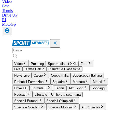
Video
Foto
Tennis
Drive UP
F1
MotoGp
Video
Pressing
Sportmediaset XXL
Foto
Live
Diretta Calcio
Risultati e Classifiche
News Live
Calcio
Coppa Italia
Supercoppa Italiana
Probabili Formazioni
Squadre
Mercato
Motori
Drive UP
Formula E
Tennis
Altri Sport
Sondaggi
Podcast
Lifestyle
Un libro a settimana
Speciali Europei
Speciali Olimpiadi
Speciale Scudetti
Speciali Mondiali
Altri Speciali