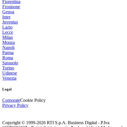
Fiorentina
Frosinone
Genoa
Inter
Juventus
Lazio
Lecce
Milan
Monza
Napoli
Parma
Roma
Sassuolo
Torino
Udinese
Venezia
Legal
Corporate
Cookie Policy
Privacy Policy
Copyright © 1999-
2026
RTI S.p.A. Business Digital - P.Iva