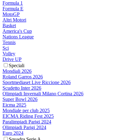
Formula 1
Formula E
MotoGP
Altri Motori
Basket
America's Cup
Nations League
Tennis
Sci
Volley
Drive UP
Speciali
Mondiali 2026
Roland Garros 2026
Sportmediaset Live Riccione 2026
Scudetto Inter 2026
Olimpiadi Invernali Milano Cortina 2026
Super Bowl 2026
Eicma 2025
Mondiale per club 2025
EICMA Riding Fest 2025
Paralimpiadi Parigi 2024
Olimpiadi Parigi 2024
Euro 2024
Squadra Serie A