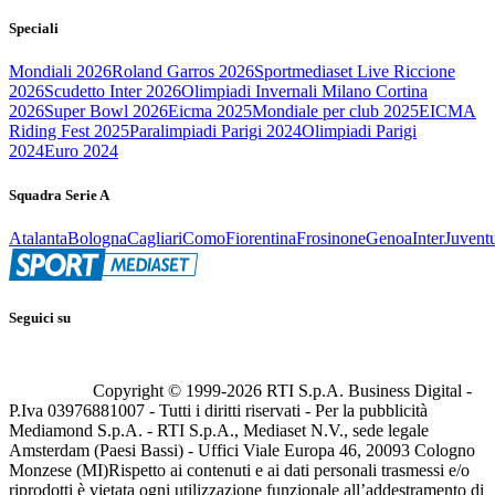
Speciali
Mondiali 2026
Roland Garros 2026
Sportmediaset Live Riccione
2026
Scudetto Inter 2026
Olimpiadi Invernali Milano Cortina
2026
Super Bowl 2026
Eicma 2025
Mondiale per club 2025
EICMA
Riding Fest 2025
Paralimpiadi Parigi 2024
Olimpiadi Parigi
2024
Euro 2024
Squadra Serie A
Atalanta
Bologna
Cagliari
Como
Fiorentina
Frosinone
Genoa
Inter
Juvent
Seguici su
Copyright © 1999-
2026
RTI S.p.A. Business Digital -
P.Iva 03976881007 - Tutti i diritti riservati - Per la pubblicità
Mediamond S.p.A. - RTI S.p.A., Mediaset N.V., sede legale
Amsterdam (Paesi Bassi) - Uffici Viale Europa 46, 20093 Cologno
Monzese (MI)
Rispetto ai contenuti e ai dati personali trasmessi e/o
riprodotti è vietata ogni utilizzazione funzionale all’addestramento di