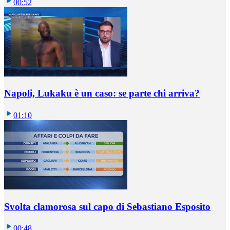
00:52
Napoli, Lukaku è un caso: se parte chi arriva?
01:10
Svolta clamorosa sul capo di Sebastiano Esposito
00:48