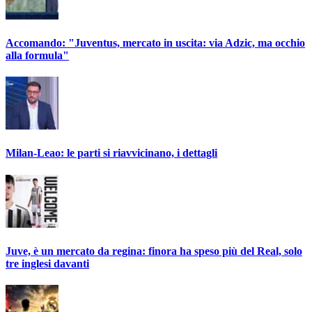
Accomando: "Juventus, mercato in uscita: via Adzic, ma occhio
alla formula"
Milan-Leao: le parti si riavvicinano, i dettagli
Juve, è un mercato da regina: finora ha speso più del Real, solo
tre inglesi davanti