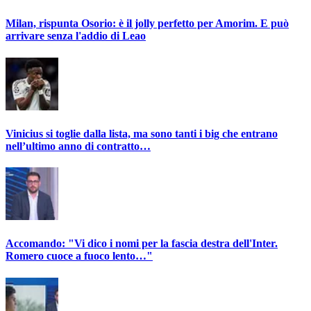
Milan, rispunta Osorio: è il jolly perfetto per Amorim. E può
arrivare senza l'addio di Leao
Vinicius si toglie dalla lista, ma sono tanti i big che entrano
nell’ultimo anno di contratto…
Accomando: "Vi dico i nomi per la fascia destra dell'Inter.
Romero cuoce a fuoco lento…"