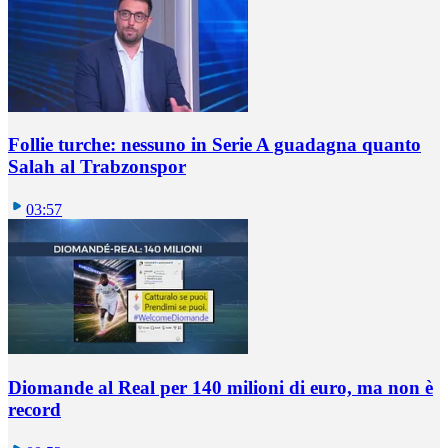
Follie turche: nessuno in Serie A guadagna quanto
Salah al Trabzonspor
03:57
Diomande al Real per 140 milioni di euro, ma non è
record