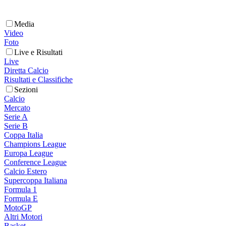
Media
Video
Foto
Live e Risultati
Live
Diretta Calcio
Risultati e Classifiche
Sezioni
Calcio
Mercato
Serie A
Serie B
Coppa Italia
Champions League
Europa League
Conference League
Calcio Estero
Supercoppa Italiana
Formula 1
Formula E
MotoGP
Altri Motori
Basket