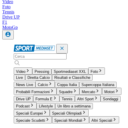
Video
Foto
Tennis
Drive UP
F1
MotoGp
Video
Pressing
Sportmediaset XXL
Foto
Live
Diretta Calcio
Risultati e Classifiche
News Live
Calcio
Coppa Italia
Supercoppa Italiana
Probabili Formazioni
Squadre
Mercato
Motori
Drive UP
Formula E
Tennis
Altri Sport
Sondaggi
Podcast
Lifestyle
Un libro a settimana
Speciali Europei
Speciali Olimpiadi
Speciale Scudetti
Speciali Mondiali
Altri Speciali