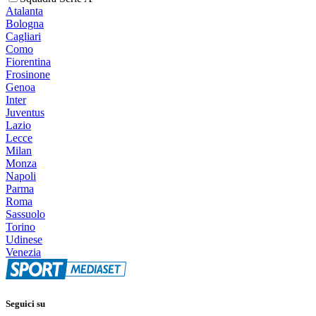
Atalanta
Bologna
Cagliari
Como
Fiorentina
Frosinone
Genoa
Inter
Juventus
Lazio
Lecce
Milan
Monza
Napoli
Parma
Roma
Sassuolo
Torino
Udinese
Venezia
Seguici su