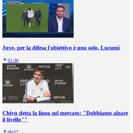
Juve, per la difesa l'obiettivo è uno solo, Lucumì
01:30
Chivu detta la linea sul mercato: "Dobbiamo alzare
il livello""
00:57