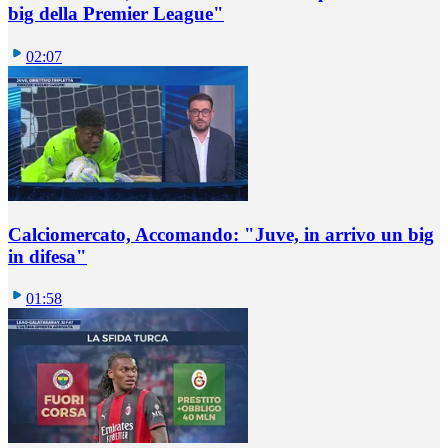
big della Premier League"
02:07
Calciomercato, Accomando: "Juve, in arrivo un big
in difesa"
01:58