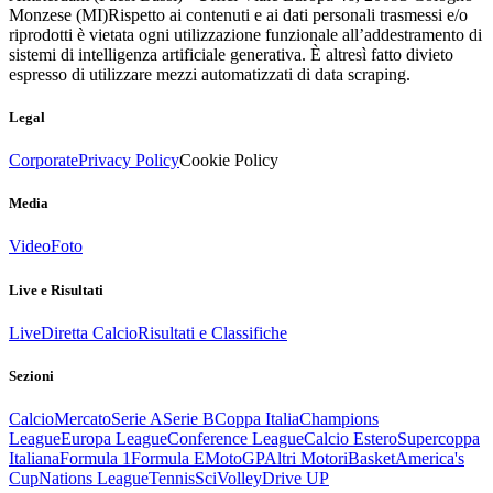
Monzese (MI)
Rispetto ai contenuti e ai dati personali trasmessi e/o
riprodotti è vietata ogni utilizzazione funzionale all’addestramento di
sistemi di intelligenza artificiale generativa. È altresì fatto divieto
espresso di utilizzare mezzi automatizzati di data scraping.
Legal
Corporate
Privacy Policy
Cookie Policy
Media
Video
Foto
Live e Risultati
Live
Diretta Calcio
Risultati e Classifiche
Sezioni
Calcio
Mercato
Serie A
Serie B
Coppa Italia
Champions
League
Europa League
Conference League
Calcio Estero
Supercoppa
Italiana
Formula 1
Formula E
MotoGP
Altri Motori
Basket
America's
Cup
Nations League
Tennis
Sci
Volley
Drive UP