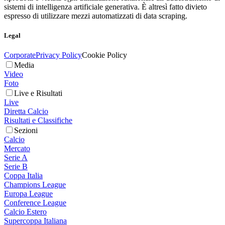
sistemi di intelligenza artificiale generativa. È altresì fatto divieto
espresso di utilizzare mezzi automatizzati di data scraping.
Legal
Corporate
Privacy Policy
Cookie Policy
Media
Video
Foto
Live e Risultati
Live
Diretta Calcio
Risultati e Classifiche
Sezioni
Calcio
Mercato
Serie A
Serie B
Coppa Italia
Champions League
Europa League
Conference League
Calcio Estero
Supercoppa Italiana