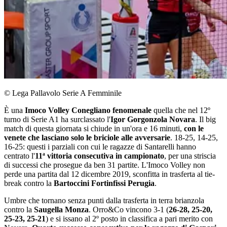
© Lega Pallavolo Serie A Femminile
È una
Imoco Volley Conegliano fenomenale
quella che nel 12º
turno di Serie A1 ha surclassato l'
Igor Gorgonzola Novara
. Il big
match di questa giornata si chiude in un'ora e 16 minuti,
con le
venete che lasciano solo le briciole alle avversarie
. 18-25, 14-25,
16-25: questi i parziali con cui le ragazze di Santarelli hanno
centrato l'
11ª vittoria consecutiva in campionato
, per una striscia
di successi che prosegue da ben 31 partite. L'Imoco Volley non
perde una partita dal 12 dicembre 2019, sconfitta in trasferta al tie-
break contro la
Bartoccini Fortinfissi Perugia
.
Umbre che tornano senza punti dalla trasferta in terra brianzola
contro la
Saugella Monza
. Orro&Co vincono 3-1 (
26-28, 25-20,
25-23, 25-21
) e si issano al 2º posto in classifica a pari merito con