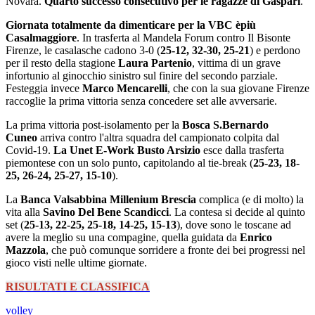
Novara.
Quarto successo consecutivo per le ragazze di Gaspari
.
Giornata totalmente da dimenticare per la VBC èpiù
Casalmaggiore
. In trasferta al Mandela Forum contro Il Bisonte
Firenze, le casalasche cadono 3-0 (
25-12, 32-30, 25-21
) e perdono
per il resto della stagione
Laura Partenio
, vittima di un grave
infortunio al ginocchio sinistro sul finire del secondo parziale.
Festeggia invece
Marco Mencarelli
, che con la sua giovane Firenze
raccoglie la prima vittoria senza concedere set alle avversarie.
La prima vittoria post-isolamento per la
Bosca S.Bernardo
Cuneo
arriva contro l'altra squadra del campionato colpita dal
Covid-19.
La Unet E-Work Busto Arsizio
esce dalla trasferta
piemontese con un solo punto, capitolando al tie-break (
25-23, 18-
25, 26-24, 25-27, 15-10
).
La
Banca Valsabbina Millenium Brescia
complica (e di molto) la
vita alla
Savino Del Bene Scandicci
. La contesa si decide al quinto
set (
25-13, 22-25, 25-18, 14-25, 15-13
), dove sono le toscane ad
avere la meglio su una compagine, quella guidata da
Enrico
Mazzola
, che può comunque sorridere a fronte dei bei progressi nel
gioco visti nelle ultime giornate.
RISULTATI E CLASSIFICA
volley