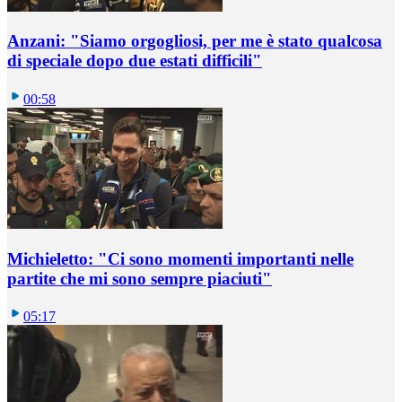
Anzani: "Siamo orgogliosi, per me è stato qualcosa
di speciale dopo due estati difficili"
00:58
Michieletto: "Ci sono momenti importanti nelle
partite che mi sono sempre piaciuti"
05:17