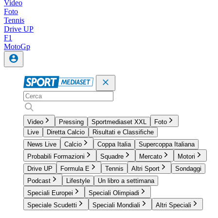
Video
Foto
Tennis
Drive UP
F1
MotoGp
Video
Pressing
Sportmediaset XXL
Foto
Live
Diretta Calcio
Risultati e Classifiche
News Live
Calcio
Coppa Italia
Supercoppa Italiana
Probabili Formazioni
Squadre
Mercato
Motori
Drive UP
Formula E
Tennis
Altri Sport
Sondaggi
Podcast
Lifestyle
Un libro a settimana
Speciali Europei
Speciali Olimpiadi
Speciale Scudetti
Speciali Mondiali
Altri Speciali