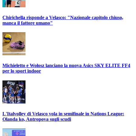
Chirichella risponde a Velasco: "Nazionale capitolo chiuso,
manca il fattore umano"
Michieletto e Wołosz lanciano la nuova Asics SKY ELITE FF4
per lo sport indoor
L'Italvolley di Velasco vola in semifinale in Nations League:
Olanda ko, Antropova sugli scudi