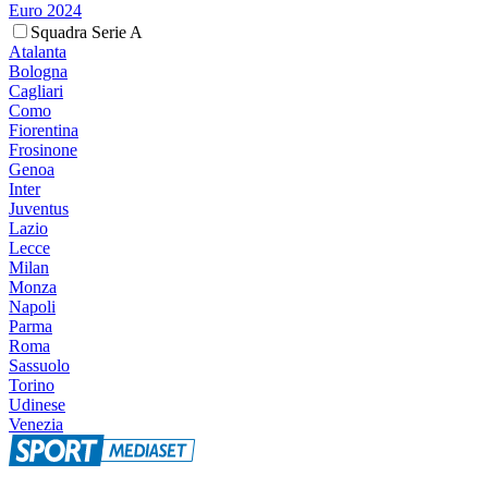
Euro 2024
Squadra Serie A
Atalanta
Bologna
Cagliari
Como
Fiorentina
Frosinone
Genoa
Inter
Juventus
Lazio
Lecce
Milan
Monza
Napoli
Parma
Roma
Sassuolo
Torino
Udinese
Venezia