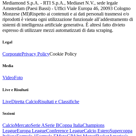
Mediamond S.p.A. - RTI S.p.A., Mediaset N.V., sede legale
Amsterdam (Paesi Bassi) - Uffici Viale Europa 46, 20093 Cologno
Monzese (MI)
Rispetto ai contenuti e ai dati personali trasmessi e/o
riprodotti è vietata ogni utilizzazione funzionale all’addestramento di
sistemi di intelligenza artificiale generativa. È altresì fatto divieto
espresso di utilizzare mezzi automatizzati di data scraping.
Legal
Corporate
Privacy Policy
Cookie Policy
Media
Video
Foto
Live e Risultati
Live
Diretta Calcio
Risultati e Classifiche
Sezioni
Calcio
Mercato
Serie A
Serie B
Coppa Italia
Champions
League
Europa League
Conference League
Calcio Estero
Supercoppa