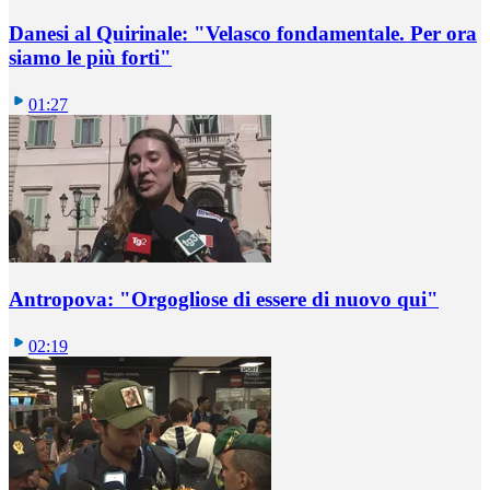
Danesi al Quirinale: "Velasco fondamentale. Per ora
siamo le più forti"
01:27
Antropova: "Orgogliose di essere di nuovo qui"
02:19