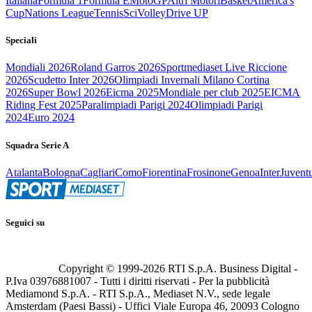
Italiana
Formula 1
Formula E
MotoGP
Altri Motori
Basket
America's
Cup
Nations League
Tennis
Sci
Volley
Drive UP
Speciali
Mondiali 2026
Roland Garros 2026
Sportmediaset Live Riccione
2026
Scudetto Inter 2026
Olimpiadi Invernali Milano Cortina
2026
Super Bowl 2026
Eicma 2025
Mondiale per club 2025
EICMA
Riding Fest 2025
Paralimpiadi Parigi 2024
Olimpiadi Parigi
2024
Euro 2024
Squadra Serie A
Atalanta
Bologna
Cagliari
Como
Fiorentina
Frosinone
Genoa
Inter
Juvent
Seguici su
Copyright © 1999-
2026
RTI S.p.A. Business Digital -
P.Iva 03976881007 - Tutti i diritti riservati - Per la pubblicità
Mediamond S.p.A. - RTI S.p.A., Mediaset N.V., sede legale
Amsterdam (Paesi Bassi) - Uffici Viale Europa 46, 20093 Cologno