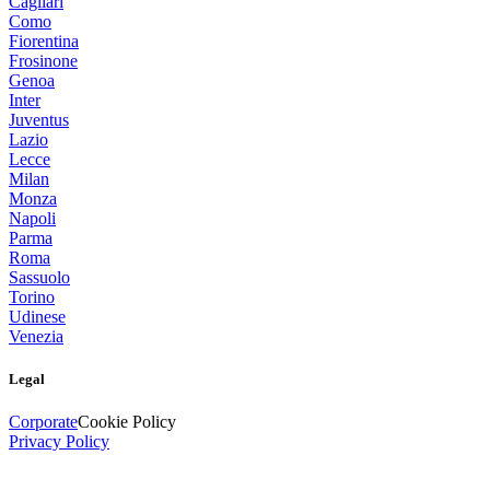
Cagliari
Como
Fiorentina
Frosinone
Genoa
Inter
Juventus
Lazio
Lecce
Milan
Monza
Napoli
Parma
Roma
Sassuolo
Torino
Udinese
Venezia
Legal
Corporate
Cookie Policy
Privacy Policy