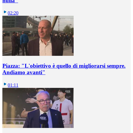
nulla"
02:20
Piazza: "L'obiettivo è quello di migliorarsi sempre.
Andiamo avanti"
01:11