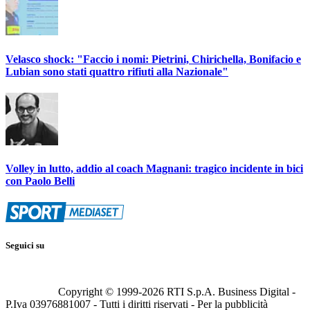
Velasco shock: "Faccio i nomi: Pietrini, Chirichella, Bonifacio e
Lubian sono stati quattro rifiuti alla Nazionale"
Volley in lutto, addio al coach Magnani: tragico incidente in bici
con Paolo Belli
Seguici su
Copyright © 1999-
2026
RTI S.p.A. Business Digital -
P.Iva 03976881007 - Tutti i diritti riservati - Per la pubblicità