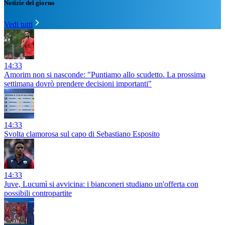
Notizie del giorno
Vedi tutti
14:33
Amorim non si nasconde: "Puntiamo allo scudetto. La prossima
settimana dovrò prendere decisioni importanti"
14:33
Svolta clamorosa sul capo di Sebastiano Esposito
14:33
Juve, Lucumì si avvicina: i bianconeri studiano un'offerta con
possibili contropartite