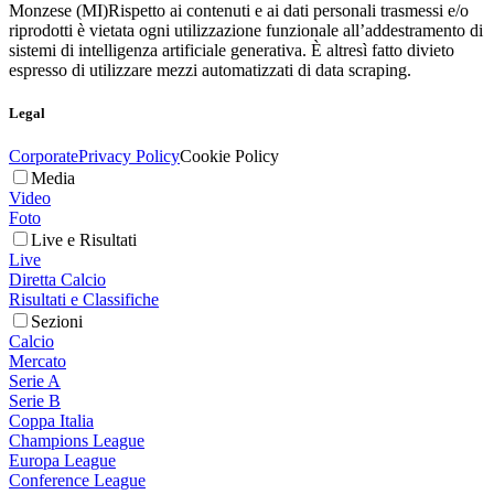
Monzese (MI)
Rispetto ai contenuti e ai dati personali trasmessi e/o
riprodotti è vietata ogni utilizzazione funzionale all’addestramento di
sistemi di intelligenza artificiale generativa. È altresì fatto divieto
espresso di utilizzare mezzi automatizzati di data scraping.
Legal
Corporate
Privacy Policy
Cookie Policy
Media
Video
Foto
Live e Risultati
Live
Diretta Calcio
Risultati e Classifiche
Sezioni
Calcio
Mercato
Serie A
Serie B
Coppa Italia
Champions League
Europa League
Conference League