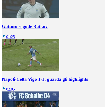
Gattuso si gode Ratkov
01:25
Napoli-Celta Vigo 1-1: guarda gli highlights
02:05