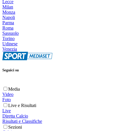
Lecce
Milan
Monza
Napoli
Parma
Roma
Sassuolo
Torino
Udinese
Venezia
Seguici su
Media
Video
Foto
Live e Risultati
Live
Diretta Calcio
Risultati e Classifiche
Sezioni