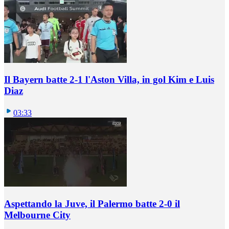
Il Bayern batte 2-1 l'Aston Villa, in gol Kim e Luis
Diaz
03:33
Aspettando la Juve, il Palermo batte 2-0 il
Melbourne City