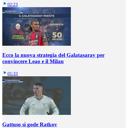
02:23
Ecco la nuova strategia del Galatasaray per
convincere Leao e il Milan
01:33
Gattuso si gode Ratkov