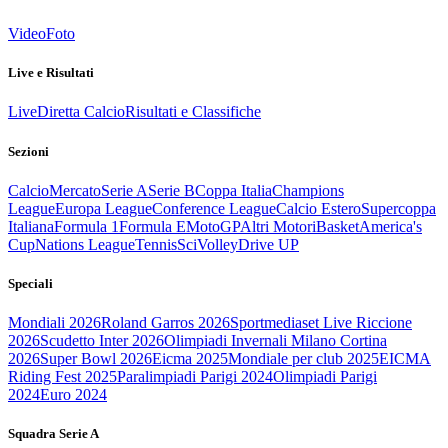
Video
Foto
Live e Risultati
Live
Diretta Calcio
Risultati e Classifiche
Sezioni
Calcio
Mercato
Serie A
Serie B
Coppa Italia
Champions
League
Europa League
Conference League
Calcio Estero
Supercoppa
Italiana
Formula 1
Formula E
MotoGP
Altri Motori
Basket
America's
Cup
Nations League
Tennis
Sci
Volley
Drive UP
Speciali
Mondiali 2026
Roland Garros 2026
Sportmediaset Live Riccione
2026
Scudetto Inter 2026
Olimpiadi Invernali Milano Cortina
2026
Super Bowl 2026
Eicma 2025
Mondiale per club 2025
EICMA
Riding Fest 2025
Paralimpiadi Parigi 2024
Olimpiadi Parigi
2024
Euro 2024
Squadra Serie A