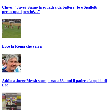
Chivu: "Juve? Siamo la squadra da battere! Io e Spalletti
preoccupati perché…"
Ecco la Roma che verrà
Addio a Jorge Messi: scomparso a 68 anni il padre e la guida di
Leo