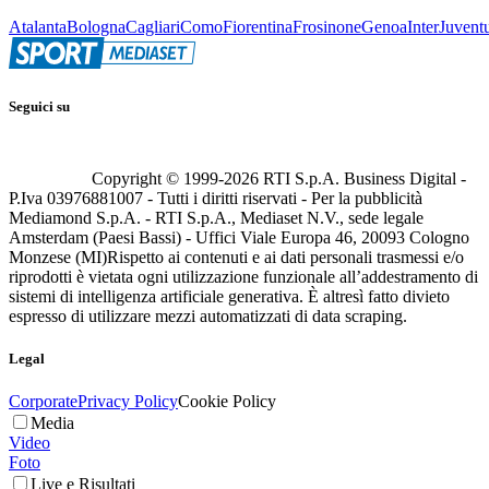
Atalanta
Bologna
Cagliari
Como
Fiorentina
Frosinone
Genoa
Inter
Juvent
Seguici su
Copyright © 1999-
2026
RTI S.p.A. Business Digital -
P.Iva 03976881007 - Tutti i diritti riservati - Per la pubblicità
Mediamond S.p.A. - RTI S.p.A., Mediaset N.V., sede legale
Amsterdam (Paesi Bassi) - Uffici Viale Europa 46, 20093 Cologno
Monzese (MI)
Rispetto ai contenuti e ai dati personali trasmessi e/o
riprodotti è vietata ogni utilizzazione funzionale all’addestramento di
sistemi di intelligenza artificiale generativa. È altresì fatto divieto
espresso di utilizzare mezzi automatizzati di data scraping.
Legal
Corporate
Privacy Policy
Cookie Policy
Media
Video
Foto
Live e Risultati