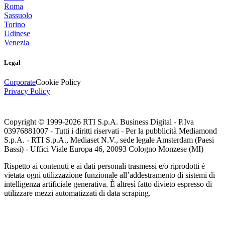
Roma
Sassuolo
Torino
Udinese
Venezia
Legal
Corporate
Cookie Policy
Privacy Policy
Copyright © 1999-
2026
RTI S.p.A. Business Digital - P.Iva
03976881007 - Tutti i diritti riservati - Per la pubblicità Mediamond
S.p.A. - RTI S.p.A., Mediaset N.V., sede legale Amsterdam (Paesi
Bassi) - Uffici Viale Europa 46, 20093 Cologno Monzese (MI)
Rispetto ai contenuti e ai dati personali trasmessi e/o riprodotti è
vietata ogni utilizzazione funzionale all’addestramento di sistemi di
intelligenza artificiale generativa. È altresì fatto divieto espresso di
utilizzare mezzi automatizzati di data scraping.