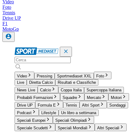
Video
Foto
Tennis
Drive UP
F1
MotoGp
Video
Pressing
Sportmediaset XXL
Foto
Live
Diretta Calcio
Risultati e Classifiche
News Live
Calcio
Coppa Italia
Supercoppa Italiana
Probabili Formazioni
Squadre
Mercato
Motori
Drive UP
Formula E
Tennis
Altri Sport
Sondaggi
Podcast
Lifestyle
Un libro a settimana
Speciali Europei
Speciali Olimpiadi
Speciale Scudetti
Speciali Mondiali
Altri Speciali