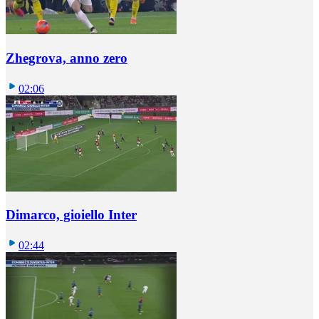
Zhegrova, anno zero
02:06
Dimarco, gioiello Inter
02:44