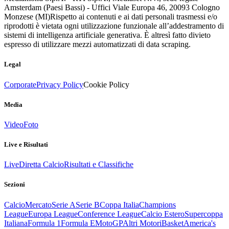
Amsterdam (Paesi Bassi) - Uffici Viale Europa 46, 20093 Cologno
Monzese (MI)
Rispetto ai contenuti e ai dati personali trasmessi e/o
riprodotti è vietata ogni utilizzazione funzionale all’addestramento di
sistemi di intelligenza artificiale generativa. È altresì fatto divieto
espresso di utilizzare mezzi automatizzati di data scraping.
Legal
Corporate
Privacy Policy
Cookie Policy
Media
Video
Foto
Live e Risultati
Live
Diretta Calcio
Risultati e Classifiche
Sezioni
Calcio
Mercato
Serie A
Serie B
Coppa Italia
Champions
League
Europa League
Conference League
Calcio Estero
Supercoppa
Italiana
Formula 1
Formula E
MotoGP
Altri Motori
Basket
America's