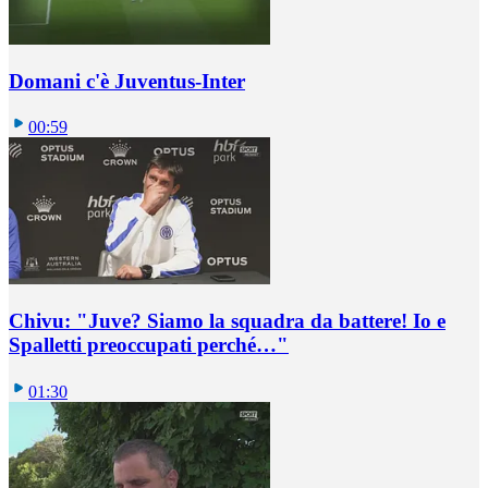
Domani c'è Juventus-Inter
00:59
Chivu: "Juve? Siamo la squadra da battere! Io e
Spalletti preoccupati perché…"
01:30