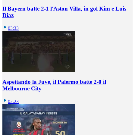
Il Bayern batte 2-1 l'Aston Villa, in gol Kim e Luis
Diaz
03:33
Aspettando la Juve, il Palermo batte 2-0 il
Melbourne City
02:23