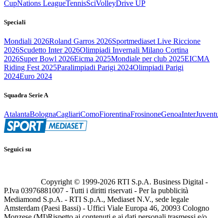
Cup
Nations League
Tennis
Sci
Volley
Drive UP
Speciali
Mondiali 2026
Roland Garros 2026
Sportmediaset Live Riccione
2026
Scudetto Inter 2026
Olimpiadi Invernali Milano Cortina
2026
Super Bowl 2026
Eicma 2025
Mondiale per club 2025
EICMA
Riding Fest 2025
Paralimpiadi Parigi 2024
Olimpiadi Parigi
2024
Euro 2024
Squadra Serie A
Atalanta
Bologna
Cagliari
Como
Fiorentina
Frosinone
Genoa
Inter
Juvent
Seguici su
Copyright © 1999-
2026
RTI S.p.A. Business Digital -
P.Iva 03976881007 - Tutti i diritti riservati - Per la pubblicità
Mediamond S.p.A. - RTI S.p.A., Mediaset N.V., sede legale
Amsterdam (Paesi Bassi) - Uffici Viale Europa 46, 20093 Cologno
Monzese (MI)
Rispetto ai contenuti e ai dati personali trasmessi e/o