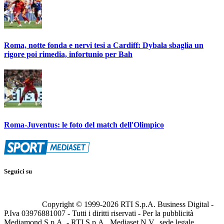
Roma, notte fonda e nervi tesi a Cardiff: Dybala sbaglia un
rigore poi rimedia, infortunio per Bah
Roma-Juventus: le foto del match dell'Olimpico
Seguici su
Copyright © 1999-
2026
RTI S.p.A. Business Digital -
P.Iva 03976881007 - Tutti i diritti riservati - Per la pubblicità
Mediamond S.p.A. - RTI S.p.A., Mediaset N.V., sede legale