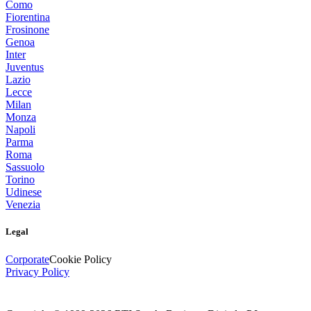
Como
Fiorentina
Frosinone
Genoa
Inter
Juventus
Lazio
Lecce
Milan
Monza
Napoli
Parma
Roma
Sassuolo
Torino
Udinese
Venezia
Legal
Corporate
Cookie Policy
Privacy Policy