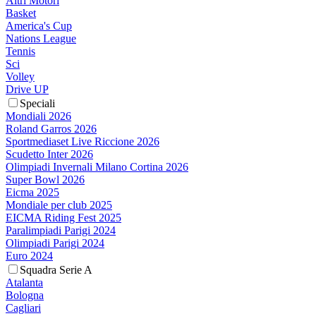
Altri Motori
Basket
America's Cup
Nations League
Tennis
Sci
Volley
Drive UP
Speciali
Mondiali 2026
Roland Garros 2026
Sportmediaset Live Riccione 2026
Scudetto Inter 2026
Olimpiadi Invernali Milano Cortina 2026
Super Bowl 2026
Eicma 2025
Mondiale per club 2025
EICMA Riding Fest 2025
Paralimpiadi Parigi 2024
Olimpiadi Parigi 2024
Euro 2024
Squadra Serie A
Atalanta
Bologna
Cagliari