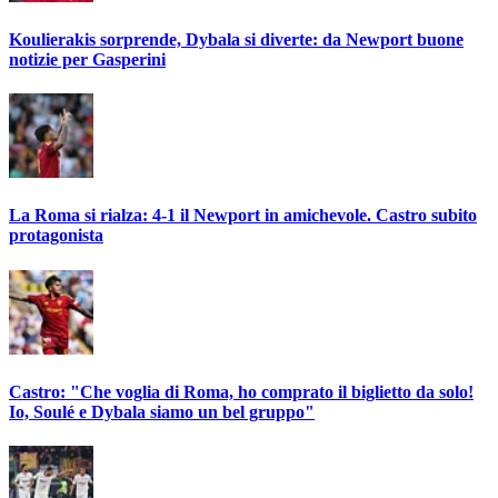
Koulierakis sorprende, Dybala si diverte: da Newport buone
notizie per Gasperini
La Roma si rialza: 4-1 il Newport in amichevole. Castro subito
protagonista
Castro: "Che voglia di Roma, ho comprato il biglietto da solo!
Io, Soulé e Dybala siamo un bel gruppo"