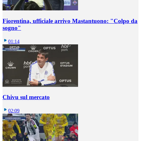
Fiorentina, ufficiale arrivo Mastantuono: "Colpo da
sogno"
01:14
Chivu sul mercato
02:09