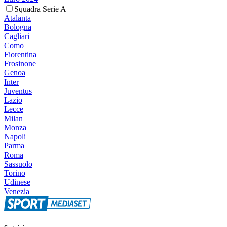
Squadra Serie A
Atalanta
Bologna
Cagliari
Como
Fiorentina
Frosinone
Genoa
Inter
Juventus
Lazio
Lecce
Milan
Monza
Napoli
Parma
Roma
Sassuolo
Torino
Udinese
Venezia