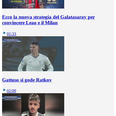
Ecco la nuova strategia del Galatasaray per
convincere Leao e il Milan
01:33
Gattuso si gode Ratkov
02:09