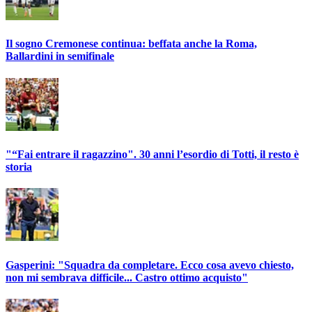
Il sogno Cremonese continua: beffata anche la Roma,
Ballardini in semifinale
"“Fai entrare il ragazzino". 30 anni l’esordio di Totti, il resto è
storia
Gasperini: "Squadra da completare. Ecco cosa avevo chiesto,
non mi sembrava difficile... Castro ottimo acquisto"