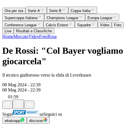
Ora per ora
Serie A
Serie B
Coppa Italia
Supercoppa Italiana
Champions League
Europa League
Conference League
Calcio Estero
Squadre
Video
Foto
Live
Risultati e Classifiche
Home
Mercato
Video
Foto
Rosa
De Rossi: "Col Bayer vogliamo
giocarcela"
Il tecnico giallorosso verso la sfida di Leverkusen
08 Mag 2024 - 22:39
08 Mag 2024 - 22:39
01:59
Segui
su
Seguici su
whatsapp
discover