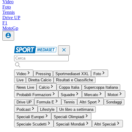
Video
Foto
Tennis
Drive UP
F1
MotoGp
Video
Pressing
Sportmediaset XXL
Foto
Live
Diretta Calcio
Risultati e Classifiche
News Live
Calcio
Coppa Italia
Supercoppa Italiana
Probabili Formazioni
Squadre
Mercato
Motori
Drive UP
Formula E
Tennis
Altri Sport
Sondaggi
Podcast
Lifestyle
Un libro a settimana
Speciali Europei
Speciali Olimpiadi
Speciale Scudetti
Speciali Mondiali
Altri Speciali