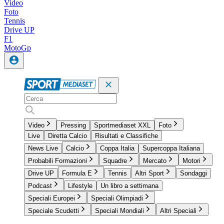
Video
Foto
Tennis
Drive UP
F1
MotoGp
Video
Pressing
Sportmediaset XXL
Foto
Live
Diretta Calcio
Risultati e Classifiche
News Live
Calcio
Coppa Italia
Supercoppa Italiana
Probabili Formazioni
Squadre
Mercato
Motori
Drive UP
Formula E
Tennis
Altri Sport
Sondaggi
Podcast
Lifestyle
Un libro a settimana
Speciali Europei
Speciali Olimpiadi
Speciale Scudetti
Speciali Mondiali
Altri Speciali