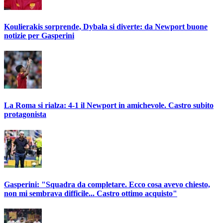
Koulierakis sorprende, Dybala si diverte: da Newport buone
notizie per Gasperini
La Roma si rialza: 4-1 il Newport in amichevole. Castro subito
protagonista
Gasperini: "Squadra da completare. Ecco cosa avevo chiesto,
non mi sembrava difficile... Castro ottimo acquisto"