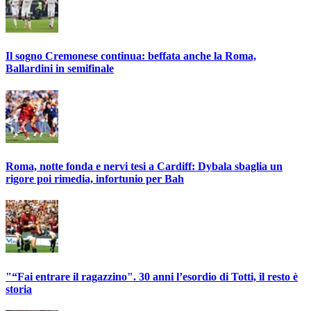
Il sogno Cremonese continua: beffata anche la Roma,
Ballardini in semifinale
Roma, notte fonda e nervi tesi a Cardiff: Dybala sbaglia un
rigore poi rimedia, infortunio per Bah
"“Fai entrare il ragazzino". 30 anni l’esordio di Totti, il resto è
storia