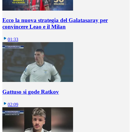
Ecco la nuova strategia del Galatasaray per
convincere Leao e il Milan
01:33
Gattuso si gode Ratkov
02:09