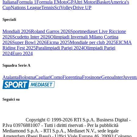
Italiana
Formula 1
Formula E
MotoGP
Altri Motori
Basket
America's
Cup
Nations League
Tennis
Sci
Volley
Drive UP
Speciali
Mondiali 2026
Roland Garros 2026
Sportmediaset Live Riccione
2026
Scudetto Inter 2026
Olimpiadi Invernali Milano Cortina
2026
Super Bowl 2026
Eicma 2025
Mondiale per club 2025
EICMA
Riding Fest 2025
Paralimpiadi Parigi 2024
Olimpiadi Parigi
2024
Euro 2024
Squadra Serie A
Atalanta
Bologna
Cagliari
Como
Fiorentina
Frosinone
Genoa
Inter
Juvent
Seguici su
Copyright © 1999-
2026
RTI S.p.A. Business Digital -
P.Iva 03976881007 - Tutti i diritti riservati - Per la pubblicità
Mediamond S.p.A. - RTI S.p.A., Mediaset N.V., sede legale
Amsterdam (Paesi Bassi) - Uffici Viale Europa 46, 20093 Cologno