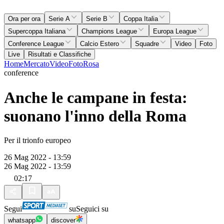
Ora per ora
Serie A
Serie B
Coppa Italia
Supercoppa Italiana
Champions League
Europa League
Conference League
Calcio Estero
Squadre
Video
Foto
Live
Risultati e Classifiche
Home
Mercato
Video
Foto
Rosa
conference
Anche le campane in festa:
suonano l'inno della Roma
Per il trionfo europeo
26 Mag 2022 - 13:59
26 Mag 2022 - 13:59
02:17
Segui
su
Seguici su
whatsapp
discover