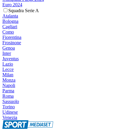
Euro 2024
Squadra Serie A
Atalanta
Bologna
Cagliari
Como
Fiorentina
Frosinone
Genoa
Inter
Juventus
Lazio
Lecce
Milan
Monza
Napoli
Parma
Roma
Sassuolo
Torino
Udinese
Venezia