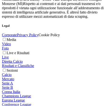
Monzese (MI)
Rispetto ai contenuti e ai dati personali trasmessi e/o
riprodotti è vietata ogni utilizzazione funzionale all’addestramento di
sistemi di intelligenza artificiale generativa. È altresì fatto divieto
espresso di utilizzare mezzi automatizzati di data scraping.
Legal
Corporate
Privacy Policy
Cookie Policy
Media
Video
Foto
Live e Risultati
Live
Diretta Calcio
Risultati e Classifiche
Sezioni
Calcio
Mercato
Serie A
Serie B
Coppa Italia
Champions League
Europa League
Conference League