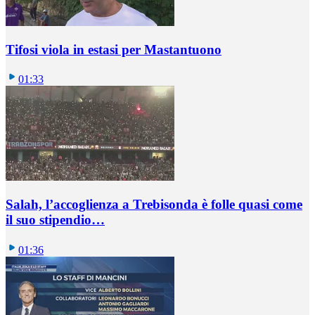
Tifosi viola in estasi per Mastantuono
01:33
Salah, l’accoglienza a Trebisonda è folle quasi come
il suo stipendio…
01:36