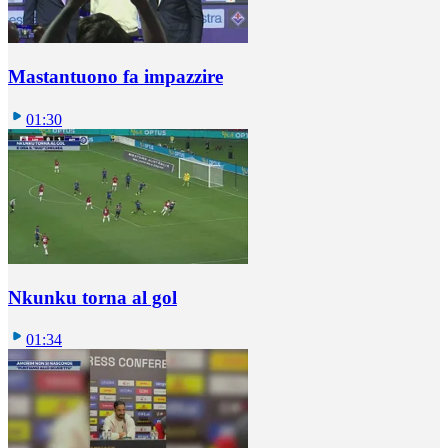
Mastantuono fa impazzire
01:30
Nkunku torna al gol
01:34