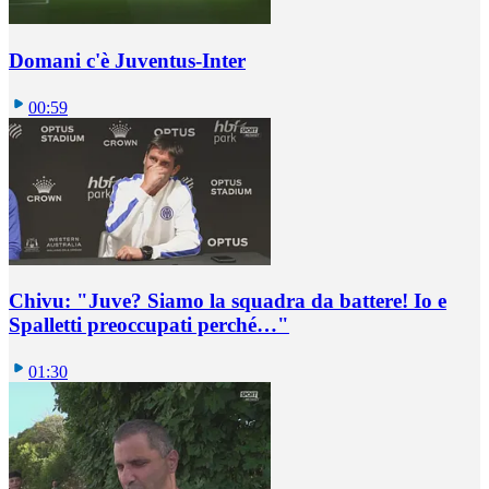
Domani c'è Juventus-Inter
00:59
Chivu: "Juve? Siamo la squadra da battere! Io e
Spalletti preoccupati perché…"
01:30