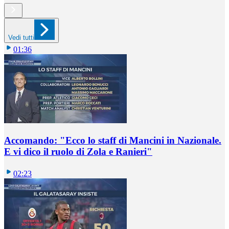
Vedi tutti
01:36
Accomando: "Ecco lo staff di Mancini in Nazionale.
E vi dico il ruolo di Zola e Ranieri"
02:23