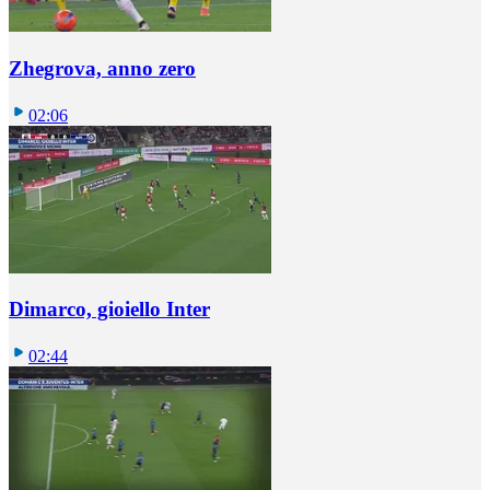
Zhegrova, anno zero
02:06
Dimarco, gioiello Inter
02:44