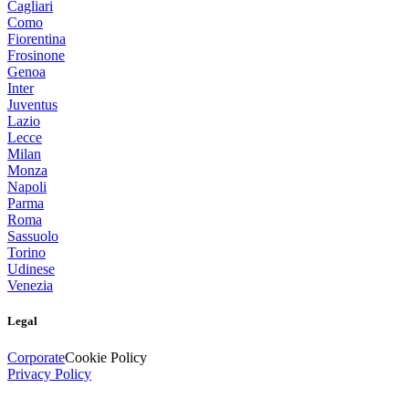
Cagliari
Como
Fiorentina
Frosinone
Genoa
Inter
Juventus
Lazio
Lecce
Milan
Monza
Napoli
Parma
Roma
Sassuolo
Torino
Udinese
Venezia
Legal
Corporate
Cookie Policy
Privacy Policy