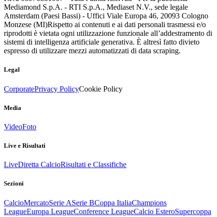
Mediamond S.p.A. - RTI S.p.A., Mediaset N.V., sede legale
Amsterdam (Paesi Bassi) - Uffici Viale Europa 46, 20093 Cologno
Monzese (MI)
Rispetto ai contenuti e ai dati personali trasmessi e/o
riprodotti è vietata ogni utilizzazione funzionale all’addestramento di
sistemi di intelligenza artificiale generativa. È altresì fatto divieto
espresso di utilizzare mezzi automatizzati di data scraping.
Legal
Corporate
Privacy Policy
Cookie Policy
Media
Video
Foto
Live e Risultati
Live
Diretta Calcio
Risultati e Classifiche
Sezioni
Calcio
Mercato
Serie A
Serie B
Coppa Italia
Champions
League
Europa League
Conference League
Calcio Estero
Supercoppa