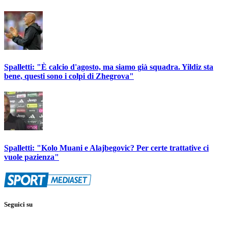
Spalletti: "È calcio d'agosto, ma siamo già squadra. Yildiz sta
bene, questi sono i colpi di Zhegrova"
Spalletti: "Kolo Muani e Alajbegovic? Per certe trattative ci
vuole pazienza"
Seguici su