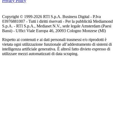
Privacy Policy
Copyright © 1999-
2026
RTI S.p.A. Business Digital - P.Iva
03976881007 - Tutti i diritti riservati - Per la pubblicità Mediamond
S.p.A. - RTI S.p.A., Mediaset N.V., sede legale Amsterdam (Paesi
Bassi) - Uffici Viale Europa 46, 20093 Cologno Monzese (MI)
Rispetto ai contenuti e ai dati personali trasmessi e/o riprodotti è
vietata ogni utilizzazione funzionale all’addestramento di sistemi di
intelligenza artificiale generativa. È altresì fatto divieto espresso di
utilizzare mezzi automatizzati di data scraping.