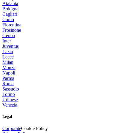
Atalanta
Bologna
Cagliari
Como
Fiorentina
Frosinone
Genoa
Inter
Juventus
Lazio
Lecce
Milan
Monza
Napoli
Parma
Roma
Sassuolo
Torino
Udinese
Venezia
Legal
Corporate
Cookie Policy