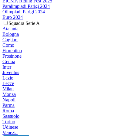
EICMA Riding Fest 2025
Paralimpiadi Parigi 2024
Olimpiadi Parigi 2024
Euro 2024
Squadra Serie A
Atalanta
Bologna
Cagliari
Como
Fiorentina
Frosinone
Genoa
Inter
Juventus
Lazio
Lecce
Milan
Monza
Napoli
Parma
Roma
Sassuolo
Torino
Udinese
Venezia