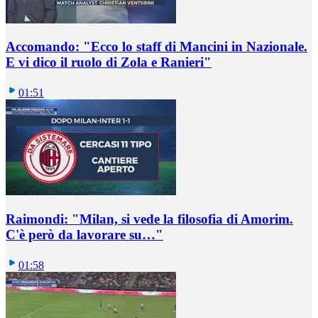
Accomando: "Ecco lo staff di Mancini in Nazionale.
E vi dico il ruolo di Zola e Ranieri"
01:51
Raimondi: "Milan, si vede la filosofia di Amorim.
C'è però da lavorare su…"
01:58