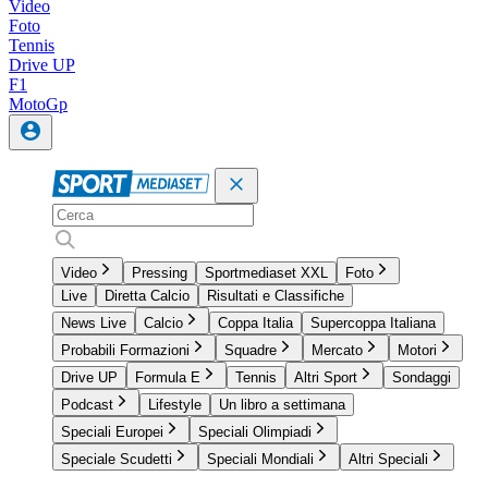
Video
Foto
Tennis
Drive UP
F1
MotoGp
Video
Pressing
Sportmediaset XXL
Foto
Live
Diretta Calcio
Risultati e Classifiche
News Live
Calcio
Coppa Italia
Supercoppa Italiana
Probabili Formazioni
Squadre
Mercato
Motori
Drive UP
Formula E
Tennis
Altri Sport
Sondaggi
Podcast
Lifestyle
Un libro a settimana
Speciali Europei
Speciali Olimpiadi
Speciale Scudetti
Speciali Mondiali
Altri Speciali