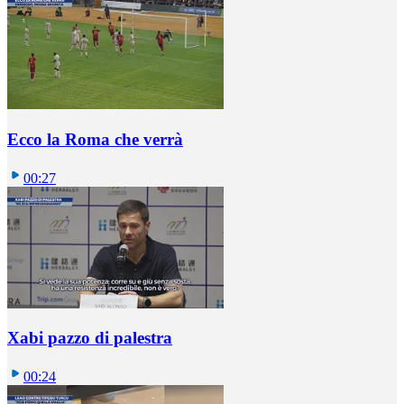
Ecco la Roma che verrà
00:27
Xabi pazzo di palestra
00:24