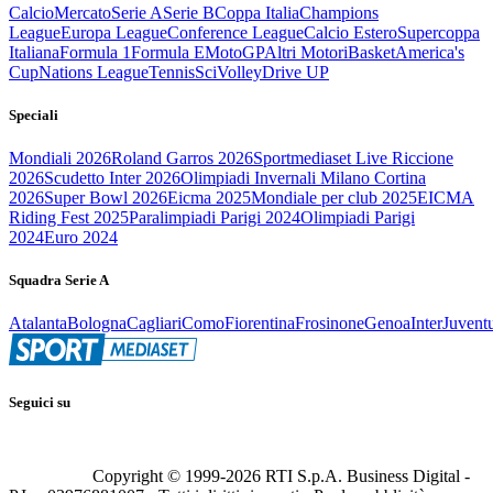
Calcio
Mercato
Serie A
Serie B
Coppa Italia
Champions
League
Europa League
Conference League
Calcio Estero
Supercoppa
Italiana
Formula 1
Formula E
MotoGP
Altri Motori
Basket
America's
Cup
Nations League
Tennis
Sci
Volley
Drive UP
Speciali
Mondiali 2026
Roland Garros 2026
Sportmediaset Live Riccione
2026
Scudetto Inter 2026
Olimpiadi Invernali Milano Cortina
2026
Super Bowl 2026
Eicma 2025
Mondiale per club 2025
EICMA
Riding Fest 2025
Paralimpiadi Parigi 2024
Olimpiadi Parigi
2024
Euro 2024
Squadra Serie A
Atalanta
Bologna
Cagliari
Como
Fiorentina
Frosinone
Genoa
Inter
Juvent
Seguici su
Copyright © 1999-
2026
RTI S.p.A. Business Digital -