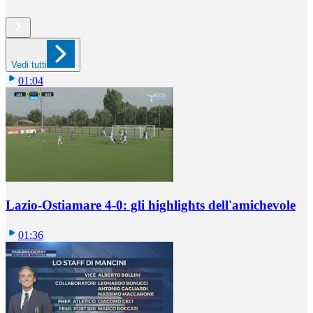
Vedi tutti
01:04
Lazio-Ostiamare 4-0: gli highlights dell'amichevole
01:36