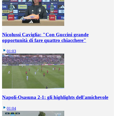
Nicolussi Caviglia: "Con Guccini grande
opportunità di fare quattro chiacchere"
01:03
Napoli-Osasuna 2-1: gli highlights dell'amichevole
01:04