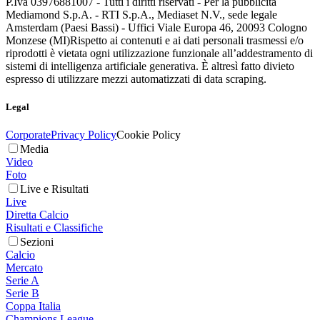
P.Iva 03976881007 - Tutti i diritti riservati - Per la pubblicità
Mediamond S.p.A. - RTI S.p.A., Mediaset N.V., sede legale
Amsterdam (Paesi Bassi) - Uffici Viale Europa 46, 20093 Cologno
Monzese (MI)
Rispetto ai contenuti e ai dati personali trasmessi e/o
riprodotti è vietata ogni utilizzazione funzionale all’addestramento di
sistemi di intelligenza artificiale generativa. È altresì fatto divieto
espresso di utilizzare mezzi automatizzati di data scraping.
Legal
Corporate
Privacy Policy
Cookie Policy
Media
Video
Foto
Live e Risultati
Live
Diretta Calcio
Risultati e Classifiche
Sezioni
Calcio
Mercato
Serie A
Serie B
Coppa Italia
Champions League