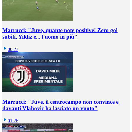
Marrucci: "Juve, quante note positive! Zero gol
subiti, Yildiz e... l'uomo in più"
00:27
Marrucci: "Juve, il centrocampo non convince e
davanti Vlahovic ha lasciato un vuoto"
01:26