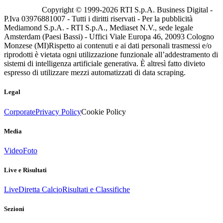
Copyright © 1999-
2026
RTI S.p.A. Business Digital -
P.Iva 03976881007 - Tutti i diritti riservati - Per la pubblicità
Mediamond S.p.A. - RTI S.p.A., Mediaset N.V., sede legale
Amsterdam (Paesi Bassi) - Uffici Viale Europa 46, 20093 Cologno
Monzese (MI)
Rispetto ai contenuti e ai dati personali trasmessi e/o
riprodotti è vietata ogni utilizzazione funzionale all’addestramento di
sistemi di intelligenza artificiale generativa. È altresì fatto divieto
espresso di utilizzare mezzi automatizzati di data scraping.
Legal
Corporate
Privacy Policy
Cookie Policy
Media
Video
Foto
Live e Risultati
Live
Diretta Calcio
Risultati e Classifiche
Sezioni