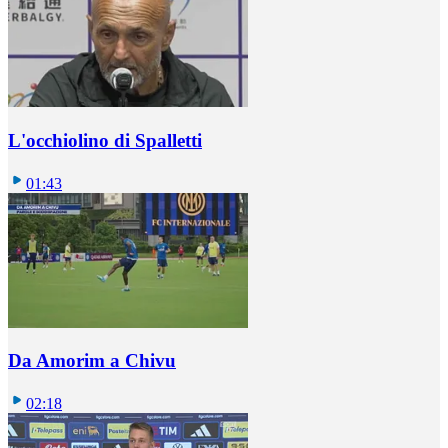
L'occhiolino di Spalletti
01:43
Da Amorim a Chivu
02:18