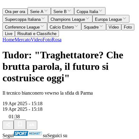
Ora per ora
Serie A
Serie B
Coppa Italia
Supercoppa Italiana
Champions League
Europa League
Conference League
Calcio Estero
Squadre
Video
Foto
Live
Risultati e Classifiche
Home
Mercato
Video
Foto
Rosa
Tudor: "Traghettatore? Che
brutta parola, il futuro si
costruisce oggi"
Il tecnico bianconero vewrso la sfida di Parma
19 Apr 2025 - 15:18
19 Apr 2025 - 15:18
01:38
Segui
su
Seguici su