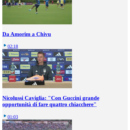
Da Amorim a Chivu
02:18
Nicolussi Caviglia: "Con Guccini grande
opportunità di fare quattro chiacchere"
01:03