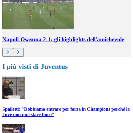
Napoli-Osasuna 2-1: gli highlights dell'amichevole
I più visti di Juventus
Spalletti: "Dobbiamo entrare per forza in Champions perché la
Juve non può stare fuori"