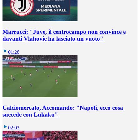
Marrucci: "Juve, il centrocampo non convince e
davanti Vlahovic ha lasciato un vuoto"
01:26
Calciomercato, Accomando: "Napoli, ecco cosa
succede con Lukaku"
02:03