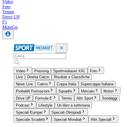
Video
Foto
Tennis
Drive UP
F1
MotoGp
Video
Pressing
Sportmediaset XXL
Foto
Live
Diretta Calcio
Risultati e Classifiche
News Live
Calcio
Coppa Italia
Supercoppa Italiana
Probabili Formazioni
Squadre
Mercato
Motori
Drive UP
Formula E
Tennis
Altri Sport
Sondaggi
Podcast
Lifestyle
Un libro a settimana
Speciali Europei
Speciali Olimpiadi
Speciale Scudetti
Speciali Mondiali
Altri Speciali