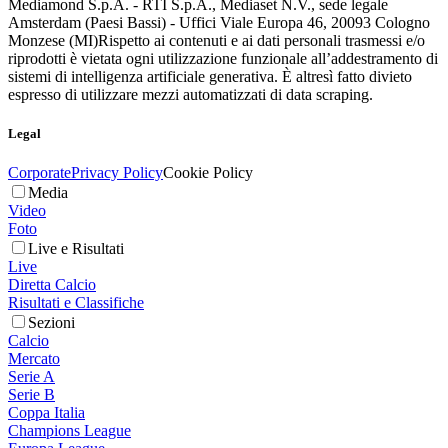
Mediamond S.p.A. - RTI S.p.A., Mediaset N.V., sede legale
Amsterdam (Paesi Bassi) - Uffici Viale Europa 46, 20093 Cologno
Monzese (MI)
Rispetto ai contenuti e ai dati personali trasmessi e/o
riprodotti è vietata ogni utilizzazione funzionale all’addestramento di
sistemi di intelligenza artificiale generativa. È altresì fatto divieto
espresso di utilizzare mezzi automatizzati di data scraping.
Legal
Corporate
Privacy Policy
Cookie Policy
Media
Video
Foto
Live e Risultati
Live
Diretta Calcio
Risultati e Classifiche
Sezioni
Calcio
Mercato
Serie A
Serie B
Coppa Italia
Champions League