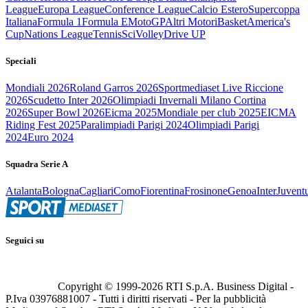
League
Europa League
Conference League
Calcio Estero
Supercoppa
Italiana
Formula 1
Formula E
MotoGP
Altri Motori
Basket
America's
Cup
Nations League
Tennis
Sci
Volley
Drive UP
Speciali
Mondiali 2026
Roland Garros 2026
Sportmediaset Live Riccione
2026
Scudetto Inter 2026
Olimpiadi Invernali Milano Cortina
2026
Super Bowl 2026
Eicma 2025
Mondiale per club 2025
EICMA
Riding Fest 2025
Paralimpiadi Parigi 2024
Olimpiadi Parigi
2024
Euro 2024
Squadra Serie A
Atalanta
Bologna
Cagliari
Como
Fiorentina
Frosinone
Genoa
Inter
Juvent
Seguici su
Copyright © 1999-
2026
RTI S.p.A. Business Digital -
P.Iva 03976881007 - Tutti i diritti riservati - Per la pubblicità