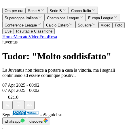
Ora per ora
Serie A
Serie B
Coppa Italia
Supercoppa Italiana
Champions League
Europa League
Conference League
Calcio Estero
Squadre
Video
Foto
Live
Risultati e Classifiche
Home
Mercato
Video
Foto
Rosa
juventus
Tudor: "Molto soddisfatto"
La Juventus non riesce a portare a casa la vittoria, ma i segnali
continuano ad essere comunque positivi.
07 Apr 2025 - 00:02
07 Apr 2025 - 00:02
02:10
Segui
su
Seguici su
whatsapp
discover