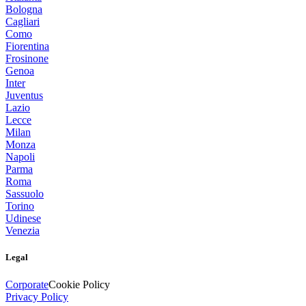
Bologna
Cagliari
Como
Fiorentina
Frosinone
Genoa
Inter
Juventus
Lazio
Lecce
Milan
Monza
Napoli
Parma
Roma
Sassuolo
Torino
Udinese
Venezia
Legal
Corporate
Cookie Policy
Privacy Policy