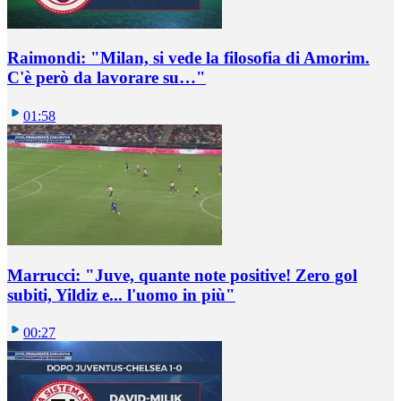
Raimondi: "Milan, si vede la filosofia di Amorim.
C'è però da lavorare su…"
01:58
Marrucci: "Juve, quante note positive! Zero gol
subiti, Yildiz e... l'uomo in più"
00:27