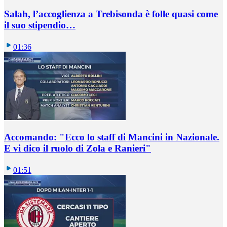
Salah, l’accoglienza a Trebisonda è folle quasi come
il suo stipendio…
01:36
Accomando: "Ecco lo staff di Mancini in Nazionale.
E vi dico il ruolo di Zola e Ranieri"
01:51