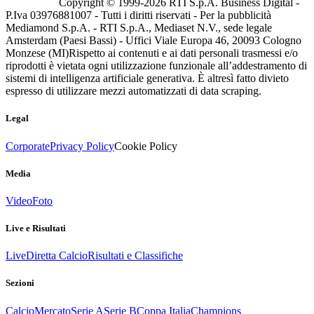
Copyright © 1999-
2026
RTI S.p.A. Business Digital -
P.Iva 03976881007 - Tutti i diritti riservati - Per la pubblicità
Mediamond S.p.A. - RTI S.p.A., Mediaset N.V., sede legale
Amsterdam (Paesi Bassi) - Uffici Viale Europa 46, 20093 Cologno
Monzese (MI)
Rispetto ai contenuti e ai dati personali trasmessi e/o
riprodotti è vietata ogni utilizzazione funzionale all’addestramento di
sistemi di intelligenza artificiale generativa. È altresì fatto divieto
espresso di utilizzare mezzi automatizzati di data scraping.
Legal
Corporate
Privacy Policy
Cookie Policy
Media
Video
Foto
Live e Risultati
Live
Diretta Calcio
Risultati e Classifiche
Sezioni
Calcio
Mercato
Serie A
Serie B
Coppa Italia
Champions