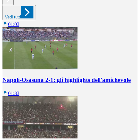
Vedi tutti
01:03
Napoli-Osasuna 2-1: gli highlights dell'amichevole
01:33