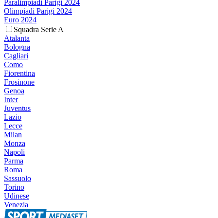
Paralimpiadi Parigi 2024
Olimpiadi Parigi 2024
Euro 2024
Squadra Serie A
Atalanta
Bologna
Cagliari
Como
Fiorentina
Frosinone
Genoa
Inter
Juventus
Lazio
Lecce
Milan
Monza
Napoli
Parma
Roma
Sassuolo
Torino
Udinese
Venezia