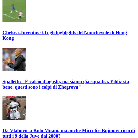
Chelsea-Juventus 0-1: gli highlights dell'amichevole di Hong
Kong
Spalletti: "È calcio d'agosto, ma siamo già squadra. Yildiz sta
bene, questi sono i colpi di Zhegrova"
Da Vlahovic a Kolo Muani, ma anche Miccoli e Bojinov: ricordi
tutti i 9 della Juve dal 2000?