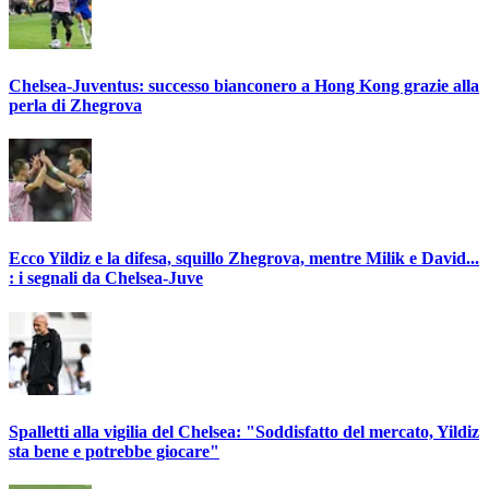
Chelsea-Juventus: successo bianconero a Hong Kong grazie alla
perla di Zhegrova
Ecco Yildiz e la difesa, squillo Zhegrova, mentre Milik e David...
: i segnali da Chelsea-Juve
Spalletti alla vigilia del Chelsea: "Soddisfatto del mercato, Yildiz
sta bene e potrebbe giocare"