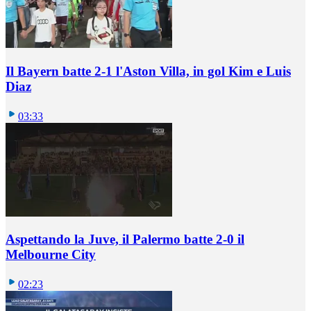
Il Bayern batte 2-1 l'Aston Villa, in gol Kim e Luis
Diaz
03:33
Aspettando la Juve, il Palermo batte 2-0 il
Melbourne City
02:23