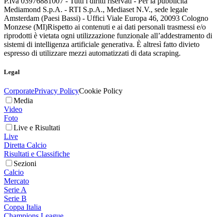
P.Iva 03976881007 - Tutti i diritti riservati - Per la pubblicità
Mediamond S.p.A. - RTI S.p.A., Mediaset N.V., sede legale
Amsterdam (Paesi Bassi) - Uffici Viale Europa 46, 20093 Cologno
Monzese (MI)
Rispetto ai contenuti e ai dati personali trasmessi e/o
riprodotti è vietata ogni utilizzazione funzionale all’addestramento di
sistemi di intelligenza artificiale generativa. È altresì fatto divieto
espresso di utilizzare mezzi automatizzati di data scraping.
Legal
Corporate
Privacy Policy
Cookie Policy
Media
Video
Foto
Live e Risultati
Live
Diretta Calcio
Risultati e Classifiche
Sezioni
Calcio
Mercato
Serie A
Serie B
Coppa Italia
Champions League