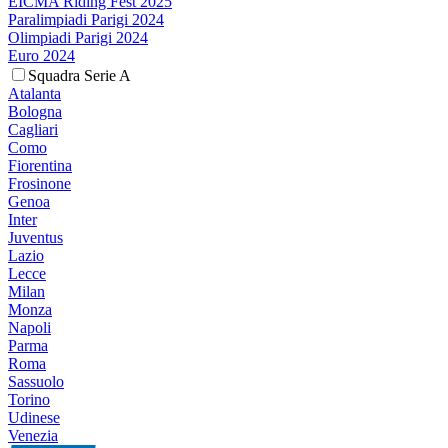
EICMA Riding Fest 2025
Paralimpiadi Parigi 2024
Olimpiadi Parigi 2024
Euro 2024
Squadra Serie A
Atalanta
Bologna
Cagliari
Como
Fiorentina
Frosinone
Genoa
Inter
Juventus
Lazio
Lecce
Milan
Monza
Napoli
Parma
Roma
Sassuolo
Torino
Udinese
Venezia