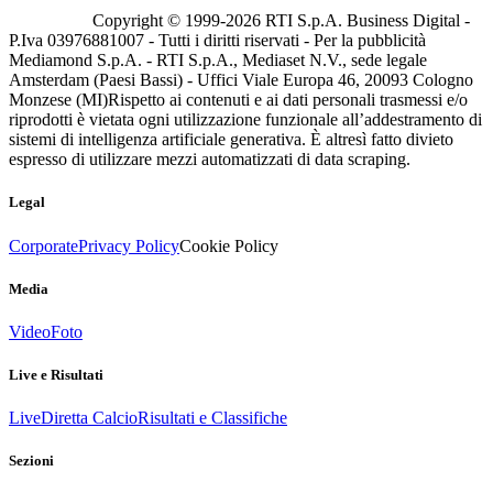
Copyright © 1999-
2026
RTI S.p.A. Business Digital -
P.Iva 03976881007 - Tutti i diritti riservati - Per la pubblicità
Mediamond S.p.A. - RTI S.p.A., Mediaset N.V., sede legale
Amsterdam (Paesi Bassi) - Uffici Viale Europa 46, 20093 Cologno
Monzese (MI)
Rispetto ai contenuti e ai dati personali trasmessi e/o
riprodotti è vietata ogni utilizzazione funzionale all’addestramento di
sistemi di intelligenza artificiale generativa. È altresì fatto divieto
espresso di utilizzare mezzi automatizzati di data scraping.
Legal
Corporate
Privacy Policy
Cookie Policy
Media
Video
Foto
Live e Risultati
Live
Diretta Calcio
Risultati e Classifiche
Sezioni