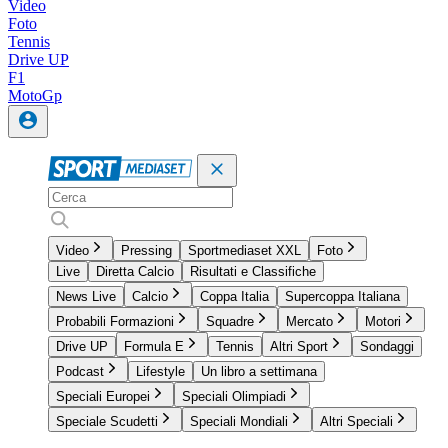
Video
Foto
Tennis
Drive UP
F1
MotoGp
Video
Pressing
Sportmediaset XXL
Foto
Live
Diretta Calcio
Risultati e Classifiche
News Live
Calcio
Coppa Italia
Supercoppa Italiana
Probabili Formazioni
Squadre
Mercato
Motori
Drive UP
Formula E
Tennis
Altri Sport
Sondaggi
Podcast
Lifestyle
Un libro a settimana
Speciali Europei
Speciali Olimpiadi
Speciale Scudetti
Speciali Mondiali
Altri Speciali