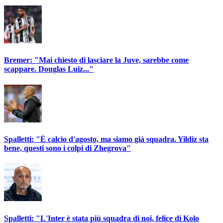
Bremer: "Mai chiesto di lasciare la Juve, sarebbe come
scappare. Douglas Luiz..."
Spalletti: "È calcio d'agosto, ma siamo già squadra. Yildiz sta
bene, questi sono i colpi di Zhegrova"
Spalletti: "L'Inter è stata più squadra di noi, felice di Kolo