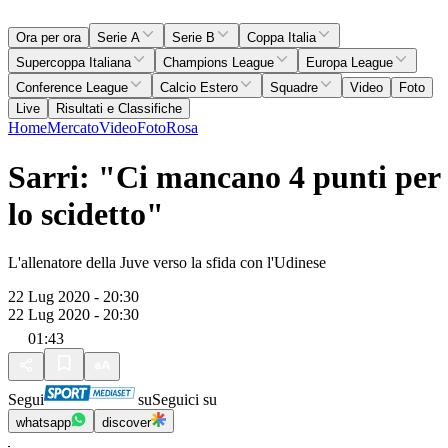
Ora per ora
Serie A
Serie B
Coppa Italia
Supercoppa Italiana
Champions League
Europa League
Conference League
Calcio Estero
Squadre
Video
Foto
Live
Risultati e Classifiche
Home
Mercato
Video
Foto
Rosa
Sarri: "Ci mancano 4 punti per
lo scidetto"
L'allenatore della Juve verso la sfida con l'Udinese
22 Lug 2020 - 20:30
22 Lug 2020 - 20:30
01:43
Segui
su
Seguici su
whatsapp
discover