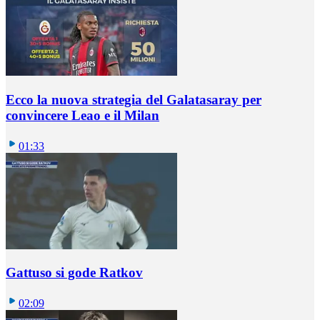
Ecco la nuova strategia del Galatasaray per
convincere Leao e il Milan
01:33
Gattuso si gode Ratkov
02:09