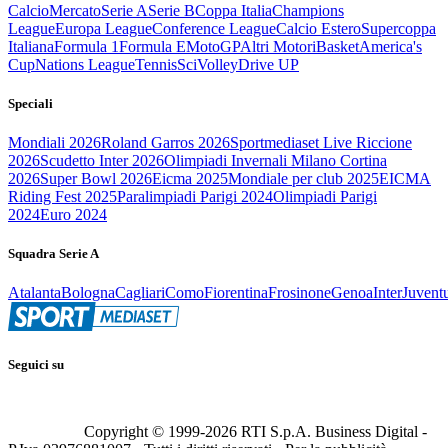
Calcio
Mercato
Serie A
Serie B
Coppa Italia
Champions
League
Europa League
Conference League
Calcio Estero
Supercoppa
Italiana
Formula 1
Formula E
MotoGP
Altri Motori
Basket
America's
Cup
Nations League
Tennis
Sci
Volley
Drive UP
Speciali
Mondiali 2026
Roland Garros 2026
Sportmediaset Live Riccione
2026
Scudetto Inter 2026
Olimpiadi Invernali Milano Cortina
2026
Super Bowl 2026
Eicma 2025
Mondiale per club 2025
EICMA
Riding Fest 2025
Paralimpiadi Parigi 2024
Olimpiadi Parigi
2024
Euro 2024
Squadra Serie A
Atalanta
Bologna
Cagliari
Como
Fiorentina
Frosinone
Genoa
Inter
Juvent
Seguici su
Copyright © 1999-
2026
RTI S.p.A. Business Digital -