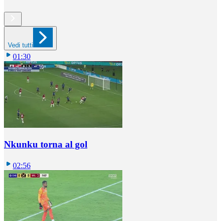
Vedi tutti
01:30
Nkunku torna al gol
02:56