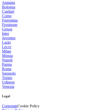
Atalanta
Bologna
Cagliari
Como
Fiorentina
Frosinone
Genoa
Inter
Juventus
Lazio
Lecce
Milan
Monza
Napoli
Parma
Roma
Sassuolo
Torino
Udinese
Venezia
Legal
Corporate
Cookie Policy