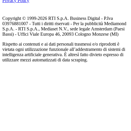
Privacy Policy
Copyright © 1999-
2026
RTI S.p.A. Business Digital - P.Iva
03976881007 - Tutti i diritti riservati - Per la pubblicità Mediamond
S.p.A. - RTI S.p.A., Mediaset N.V., sede legale Amsterdam (Paesi
Bassi) - Uffici Viale Europa 46, 20093 Cologno Monzese (MI)
Rispetto ai contenuti e ai dati personali trasmessi e/o riprodotti è
vietata ogni utilizzazione funzionale all’addestramento di sistemi di
intelligenza artificiale generativa. È altresì fatto divieto espresso di
utilizzare mezzi automatizzati di data scraping.