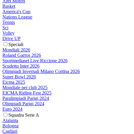
Altri Motori
Basket
America's Cup
Nations League
Tennis
Sci
Volley
Drive UP
Speciali
Mondiali 2026
Roland Garros 2026
Sportmediaset Live Riccione 2026
Scudetto Inter 2026
Olimpiadi Invernali Milano Cortina 2026
Super Bowl 2026
Eicma 2025
Mondiale per club 2025
EICMA Riding Fest 2025
Paralimpiadi Parigi 2024
Olimpiadi Parigi 2024
Euro 2024
Squadra Serie A
Atalanta
Bologna
Cagliari