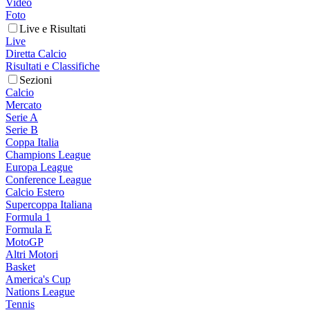
Video
Foto
Live e Risultati
Live
Diretta Calcio
Risultati e Classifiche
Sezioni
Calcio
Mercato
Serie A
Serie B
Coppa Italia
Champions League
Europa League
Conference League
Calcio Estero
Supercoppa Italiana
Formula 1
Formula E
MotoGP
Altri Motori
Basket
America's Cup
Nations League
Tennis