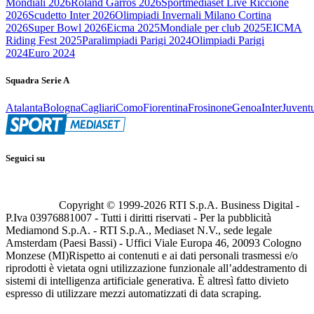
Mondiali 2026
Roland Garros 2026
Sportmediaset Live Riccione
2026
Scudetto Inter 2026
Olimpiadi Invernali Milano Cortina
2026
Super Bowl 2026
Eicma 2025
Mondiale per club 2025
EICMA
Riding Fest 2025
Paralimpiadi Parigi 2024
Olimpiadi Parigi
2024
Euro 2024
Squadra Serie A
Atalanta
Bologna
Cagliari
Como
Fiorentina
Frosinone
Genoa
Inter
Juvent
Seguici su
Copyright © 1999-
2026
RTI S.p.A. Business Digital -
P.Iva 03976881007 - Tutti i diritti riservati - Per la pubblicità
Mediamond S.p.A. - RTI S.p.A., Mediaset N.V., sede legale
Amsterdam (Paesi Bassi) - Uffici Viale Europa 46, 20093 Cologno
Monzese (MI)
Rispetto ai contenuti e ai dati personali trasmessi e/o
riprodotti è vietata ogni utilizzazione funzionale all’addestramento di
sistemi di intelligenza artificiale generativa. È altresì fatto divieto
espresso di utilizzare mezzi automatizzati di data scraping.