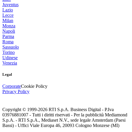
Juventus
Lazio
Lecce
Milan
Monza
Napoli
Parma
Roma
Sassuolo
Torino
Udinese
Venezia
Legal
Corporate
Cookie Policy
Privacy Policy
Copyright © 1999-
2026
RTI S.p.A. Business Digital - P.Iva
03976881007 - Tutti i diritti riservati - Per la pubblicità Mediamond
S.p.A. - RTI S.p.A., Mediaset N.V., sede legale Amsterdam (Paesi
Bassi) - Uffici Viale Europa 46, 20093 Cologno Monzese (MI)