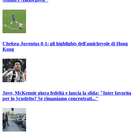
Chelsea-Juventus 0-1: gli highlights dell'amichevole di Hong
Kong
Juve, McKennie giura fedeltà e lancia la sfida: "Inter favorita
per lo Scudetto? Se rimaniamo concentrati..."