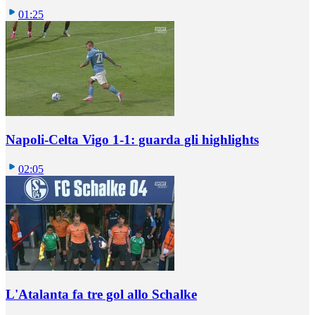
01:25
Napoli-Celta Vigo 1-1: guarda gli highlights
02:05
L'Atalanta fa tre gol allo Schalke