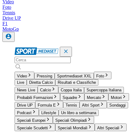
Video
Foto
Tennis
Drive UP
F1
MotoGp
Video
Pressing
Sportmediaset XXL
Foto
Live
Diretta Calcio
Risultati e Classifiche
News Live
Calcio
Coppa Italia
Supercoppa Italiana
Probabili Formazioni
Squadre
Mercato
Motori
Drive UP
Formula E
Tennis
Altri Sport
Sondaggi
Podcast
Lifestyle
Un libro a settimana
Speciali Europei
Speciali Olimpiadi
Speciale Scudetti
Speciali Mondiali
Altri Speciali