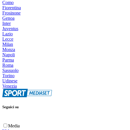
Como
Fiorentina
Frosinone
Genoa
Inter
Juventus
Lazio
Lecce
Milan
Monza
Napoli
Parma
Roma
Sassuolo
Torino
Udinese
Venezia
Seguici su
Media