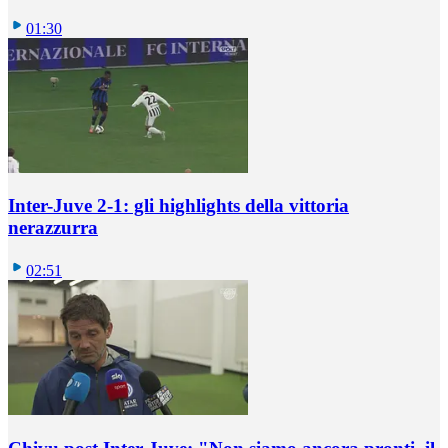
01:30
Inter-Juve 2-1: gli highlights della vittoria
nerazzurra
02:51