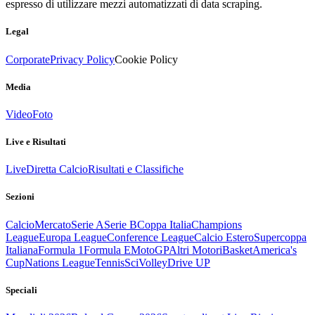
espresso di utilizzare mezzi automatizzati di data scraping.
Legal
Corporate
Privacy Policy
Cookie Policy
Media
Video
Foto
Live e Risultati
Live
Diretta Calcio
Risultati e Classifiche
Sezioni
Calcio
Mercato
Serie A
Serie B
Coppa Italia
Champions
League
Europa League
Conference League
Calcio Estero
Supercoppa
Italiana
Formula 1
Formula E
MotoGP
Altri Motori
Basket
America's
Cup
Nations League
Tennis
Sci
Volley
Drive UP
Speciali