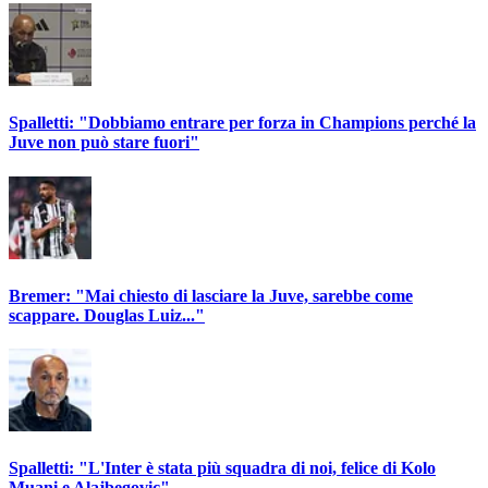
Spalletti: "Dobbiamo entrare per forza in Champions perché la
Juve non può stare fuori"
Bremer: "Mai chiesto di lasciare la Juve, sarebbe come
scappare. Douglas Luiz..."
Spalletti: "L'Inter è stata più squadra di noi, felice di Kolo
Muani e Alajbegovic"