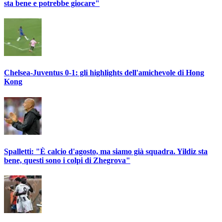
sta bene e potrebbe giocare"
Chelsea-Juventus 0-1: gli highlights dell'amichevole di Hong
Kong
Spalletti: "È calcio d'agosto, ma siamo già squadra. Yildiz sta
bene, questi sono i colpi di Zhegrova"