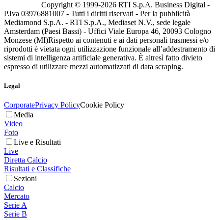
Copyright © 1999-
2026
RTI S.p.A. Business Digital -
P.Iva 03976881007 - Tutti i diritti riservati - Per la pubblicità
Mediamond S.p.A. - RTI S.p.A., Mediaset N.V., sede legale
Amsterdam (Paesi Bassi) - Uffici Viale Europa 46, 20093 Cologno
Monzese (MI)
Rispetto ai contenuti e ai dati personali trasmessi e/o
riprodotti è vietata ogni utilizzazione funzionale all’addestramento di
sistemi di intelligenza artificiale generativa. È altresì fatto divieto
espresso di utilizzare mezzi automatizzati di data scraping.
Legal
Corporate
Privacy Policy
Cookie Policy
Media
Video
Foto
Live e Risultati
Live
Diretta Calcio
Risultati e Classifiche
Sezioni
Calcio
Mercato
Serie A
Serie B