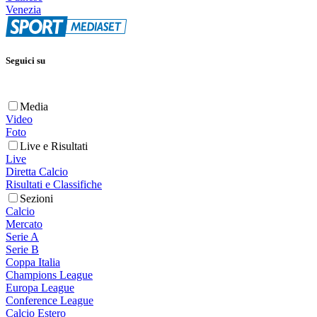
Venezia
Seguici su
Media
Video
Foto
Live e Risultati
Live
Diretta Calcio
Risultati e Classifiche
Sezioni
Calcio
Mercato
Serie A
Serie B
Coppa Italia
Champions League
Europa League
Conference League
Calcio Estero