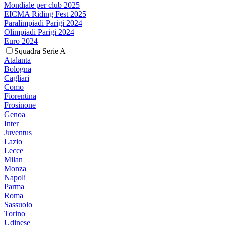
Mondiale per club 2025
EICMA Riding Fest 2025
Paralimpiadi Parigi 2024
Olimpiadi Parigi 2024
Euro 2024
Squadra Serie A
Atalanta
Bologna
Cagliari
Como
Fiorentina
Frosinone
Genoa
Inter
Juventus
Lazio
Lecce
Milan
Monza
Napoli
Parma
Roma
Sassuolo
Torino
Udinese