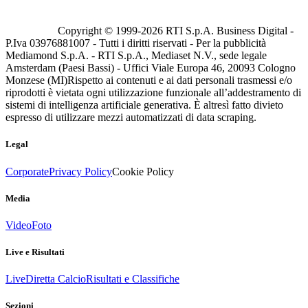
Copyright © 1999-
2026
RTI S.p.A. Business Digital -
P.Iva 03976881007 - Tutti i diritti riservati - Per la pubblicità
Mediamond S.p.A. - RTI S.p.A., Mediaset N.V., sede legale
Amsterdam (Paesi Bassi) - Uffici Viale Europa 46, 20093 Cologno
Monzese (MI)
Rispetto ai contenuti e ai dati personali trasmessi e/o
riprodotti è vietata ogni utilizzazione funzionale all’addestramento di
sistemi di intelligenza artificiale generativa. È altresì fatto divieto
espresso di utilizzare mezzi automatizzati di data scraping.
Legal
Corporate
Privacy Policy
Cookie Policy
Media
Video
Foto
Live e Risultati
Live
Diretta Calcio
Risultati e Classifiche
Sezioni