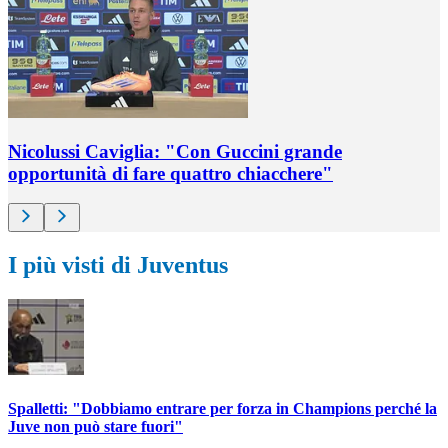
Nicolussi Caviglia: "Con Guccini grande
opportunità di fare quattro chiacchere"
I più visti di Juventus
Spalletti: "Dobbiamo entrare per forza in Champions perché la
Juve non può stare fuori"