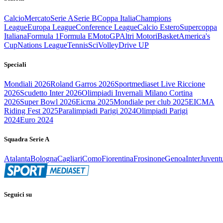
Calcio
Mercato
Serie A
Serie B
Coppa Italia
Champions
League
Europa League
Conference League
Calcio Estero
Supercoppa
Italiana
Formula 1
Formula E
MotoGP
Altri Motori
Basket
America's
Cup
Nations League
Tennis
Sci
Volley
Drive UP
Speciali
Mondiali 2026
Roland Garros 2026
Sportmediaset Live Riccione
2026
Scudetto Inter 2026
Olimpiadi Invernali Milano Cortina
2026
Super Bowl 2026
Eicma 2025
Mondiale per club 2025
EICMA
Riding Fest 2025
Paralimpiadi Parigi 2024
Olimpiadi Parigi
2024
Euro 2024
Squadra Serie A
Atalanta
Bologna
Cagliari
Como
Fiorentina
Frosinone
Genoa
Inter
Juvent
Seguici su