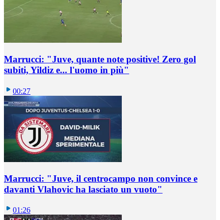
Marrucci: "Juve, quante note positive! Zero gol
subiti, Yildiz e... l'uomo in più"
00:27
Marrucci: "Juve, il centrocampo non convince e
davanti Vlahovic ha lasciato un vuoto"
01:26