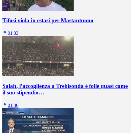
Tifosi viola in estasi per Mastantuono
01:33
Salah, l’accoglienza a Trebisonda è folle quasi come
il suo stipendio…
01:36