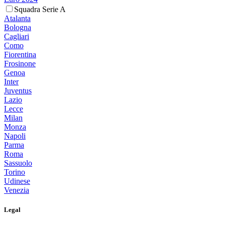
Squadra Serie A
Atalanta
Bologna
Cagliari
Como
Fiorentina
Frosinone
Genoa
Inter
Juventus
Lazio
Lecce
Milan
Monza
Napoli
Parma
Roma
Sassuolo
Torino
Udinese
Venezia
Legal