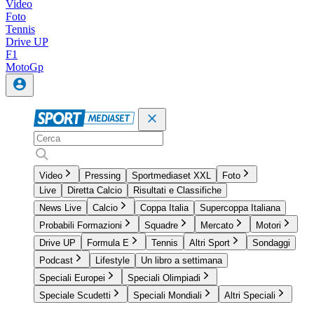
Video
Foto
Tennis
Drive UP
F1
MotoGp
Video
Pressing
Sportmediaset XXL
Foto
Live
Diretta Calcio
Risultati e Classifiche
News Live
Calcio
Coppa Italia
Supercoppa Italiana
Probabili Formazioni
Squadre
Mercato
Motori
Drive UP
Formula E
Tennis
Altri Sport
Sondaggi
Podcast
Lifestyle
Un libro a settimana
Speciali Europei
Speciali Olimpiadi
Speciale Scudetti
Speciali Mondiali
Altri Speciali