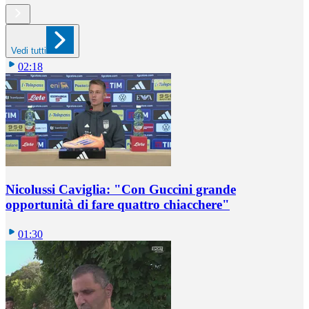
Vedi tutti
02:18
Nicolussi Caviglia: "Con Guccini grande
opportunità di fare quattro chiacchere"
01:30