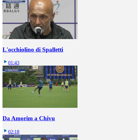
L'occhiolino di Spalletti
01:43
Da Amorim a Chivu
02:18