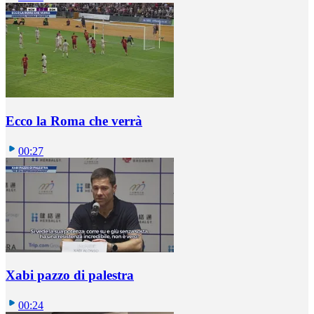
Ecco la Roma che verrà
00:27
Xabi pazzo di palestra
00:24