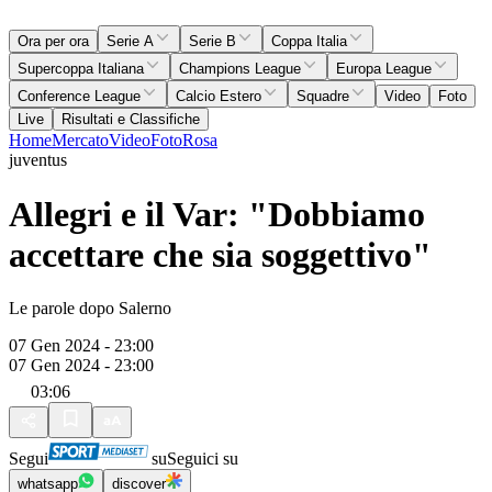
Ora per ora
Serie A
Serie B
Coppa Italia
Supercoppa Italiana
Champions League
Europa League
Conference League
Calcio Estero
Squadre
Video
Foto
Live
Risultati e Classifiche
Home
Mercato
Video
Foto
Rosa
juventus
Allegri e il Var: "Dobbiamo
accettare che sia soggettivo"
Le parole dopo Salerno
07 Gen 2024 - 23:00
07 Gen 2024 - 23:00
03:06
Segui
su
Seguici su
whatsapp
discover