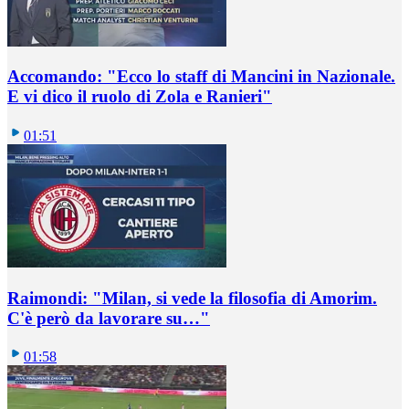
Accomando: "Ecco lo staff di Mancini in Nazionale.
E vi dico il ruolo di Zola e Ranieri"
01:51
Raimondi: "Milan, si vede la filosofia di Amorim.
C'è però da lavorare su…"
01:58