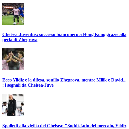
Chelsea-Juventus: successo bianconero a Hong Kong grazie alla
perla di Zhegrova
Ecco Yildiz e la difesa, squillo Zhegrova, mentre Milik e David...
: i segnali da Chelsea-Juve
Spalletti alla vigilia del Chelsea: "Soddisfatto del mercato, Yildiz