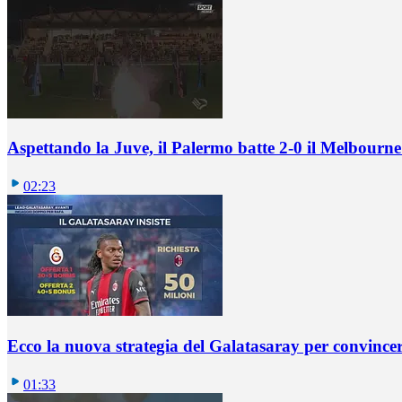
Aspettando la Juve, il Palermo batte 2-0 il Melbourne
02:23
Ecco la nuova strategia del Galatasaray per convincer
01:33