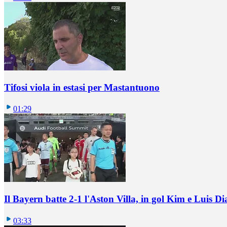
Tifosi viola in estasi per Mastantuono
01:29
Il Bayern batte 2-1 l'Aston Villa, in gol Kim e Luis Di
03:33