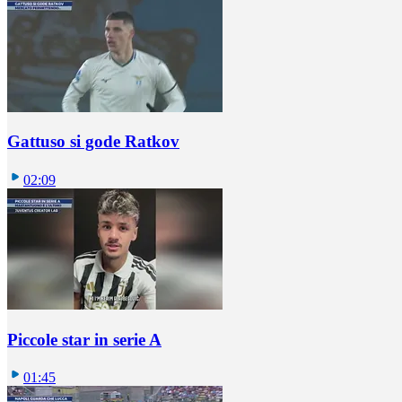
Gattuso si gode Ratkov
02:09
Piccole star in serie A
01:45