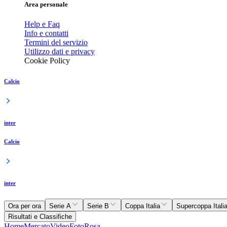
Area personale
Help e Faq
Info e contatti
Termini del servizio
Utilizzo dati e privacy
Cookie Policy
Calcio
inter
Calcio
inter
Ora per ora
Serie A
Serie B
Coppa Italia
Supercoppa Itali
Risultati e Classifiche
Home
Mercato
Video
Foto
Rosa