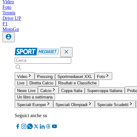
Video
Foto
Tennis
Drive UP
F1
MotoGp
Video
Pressing
Sportmediaset XXL
Foto
Live
Diretta Calcio
Risultati e Classifiche
News Live
Calcio
Coppa Italia
Supercoppa Italiana
Proba
Un libro a settimana
Speciali Europei
Speciali Olimpiadi
Speciale Scudetti
Seguici anche su