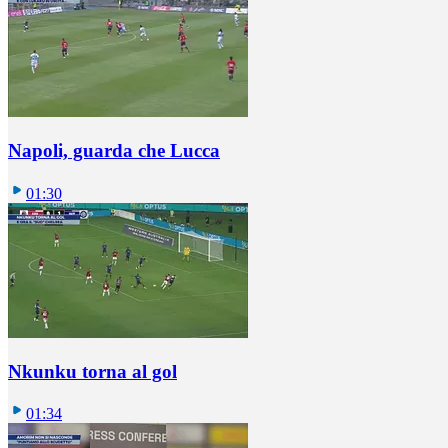
Napoli, guarda che Lucca
01:30
Nkunku torna al gol
01:34