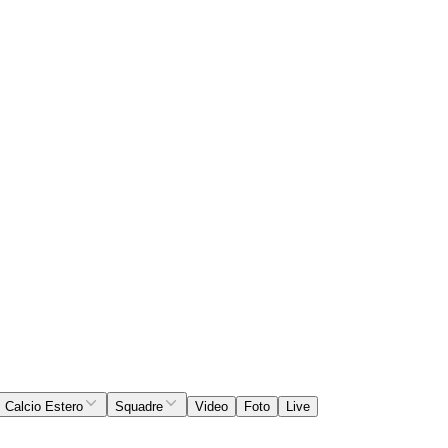
Calcio Estero
Squadre
Video
Foto
Live