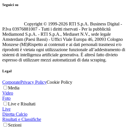
Seguici su
Copyright © 1999-
2026
RTI S.p.A. Business Digital -
P.Iva 03976881007 - Tutti i diritti riservati - Per la pubblicità
Mediamond S.p.A. - RTI S.p.A., Mediaset N.V., sede legale
Amsterdam (Paesi Bassi) - Uffici Viale Europa 46, 20093 Cologno
Monzese (MI)
Rispetto ai contenuti e ai dati personali trasmessi e/o
riprodotti è vietata ogni utilizzazione funzionale all’addestramento di
sistemi di intelligenza artificiale generativa. È altresì fatto divieto
espresso di utilizzare mezzi automatizzati di data scraping.
Legal
Corporate
Privacy Policy
Cookie Policy
Media
Video
Foto
Live e Risultati
Live
Diretta Calcio
Risultati e Classifiche
Sezioni