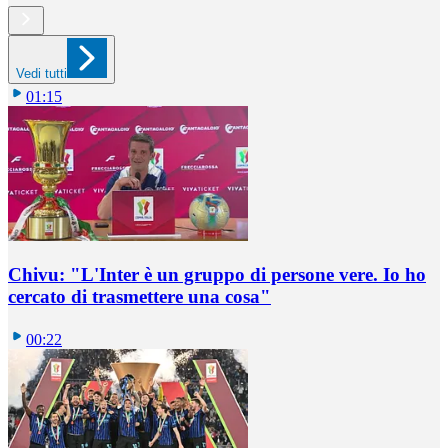
Vedi tutti
01:15
Chivu: "L'Inter è un gruppo di persone vere. Io ho
cercato di trasmettere una cosa"
00:22