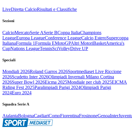
Live
Diretta Calcio
Risultati e Classifiche
Sezioni
Calcio
Mercato
Serie A
Serie B
Coppa Italia
Champions
League
Europa League
Conference League
Calcio Estero
Supercoppa
Italiana
Formula 1
Formula E
MotoGP
Altri Motori
Basket
America's
Cup
Nations League
Tennis
Sci
Volley
Drive UP
Speciali
Mondiali 2026
Roland Garros 2026
Sportmediaset Live Riccione
2026
Scudetto Inter 2026
Olimpiadi Invernali Milano Cortina
2026
Super Bowl 2026
Eicma 2025
Mondiale per club 2025
EICMA
Riding Fest 2025
Paralimpiadi Parigi 2024
Olimpiadi Parigi
2024
Euro 2024
Squadra Serie A
Atalanta
Bologna
Cagliari
Como
Fiorentina
Frosinone
Genoa
Inter
Juvent