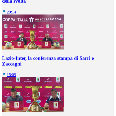
della svolta"
20:14
Lazio-Inter, la conferenza stampa di Sarri e
Zaccagni
15:09