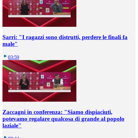
Sarri: "I ragazzi sono distrutti, perdere le finali fa
male"
03:59
Zaccagni in conferenza: "Siamo dispiaciuti,
potevamo regalare qualcosa di grande al popolo
laziale"