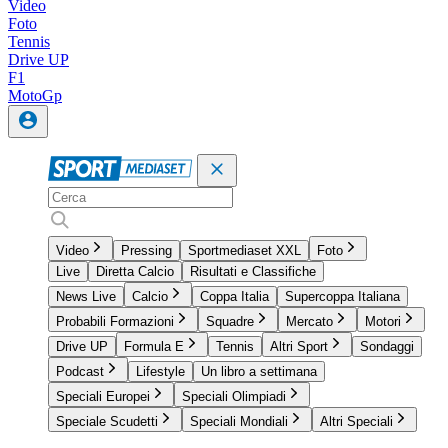
Video
Foto
Tennis
Drive UP
F1
MotoGp
Video
Pressing
Sportmediaset XXL
Foto
Live
Diretta Calcio
Risultati e Classifiche
News Live
Calcio
Coppa Italia
Supercoppa Italiana
Probabili Formazioni
Squadre
Mercato
Motori
Drive UP
Formula E
Tennis
Altri Sport
Sondaggi
Podcast
Lifestyle
Un libro a settimana
Speciali Europei
Speciali Olimpiadi
Speciale Scudetti
Speciali Mondiali
Altri Speciali