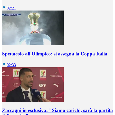
02:21
Spettacolo all'Olimpico: si assegna la Coppa Italia
02:33
Zaccagni in esclusiva: "Siamo carichi, sarà la partita