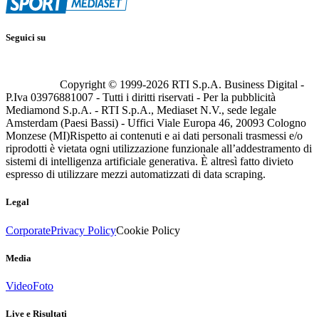
Seguici su
Copyright © 1999-
2026
RTI S.p.A. Business Digital -
P.Iva 03976881007 - Tutti i diritti riservati - Per la pubblicità
Mediamond S.p.A. - RTI S.p.A., Mediaset N.V., sede legale
Amsterdam (Paesi Bassi) - Uffici Viale Europa 46, 20093 Cologno
Monzese (MI)
Rispetto ai contenuti e ai dati personali trasmessi e/o
riprodotti è vietata ogni utilizzazione funzionale all’addestramento di
sistemi di intelligenza artificiale generativa. È altresì fatto divieto
espresso di utilizzare mezzi automatizzati di data scraping.
Legal
Corporate
Privacy Policy
Cookie Policy
Media
Video
Foto
Live e Risultati