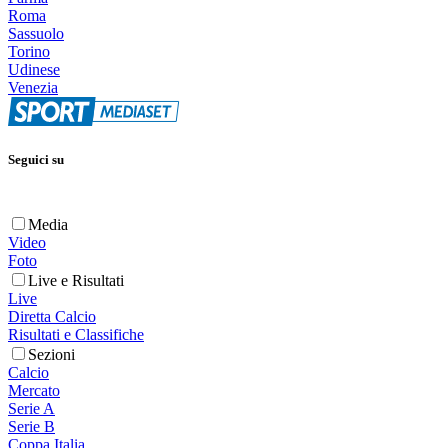
Roma
Sassuolo
Torino
Udinese
Venezia
Seguici su
Media
Video
Foto
Live e Risultati
Live
Diretta Calcio
Risultati e Classifiche
Sezioni
Calcio
Mercato
Serie A
Serie B
Coppa Italia