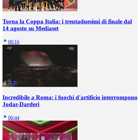
Torna la Coppa Italia: i trentaduesimi di finale dal
14 agosto su Mediaset
00:16
Incredibile a Roma: i fuochi d'artificio interrompono
Jodar-Darderi
00:44