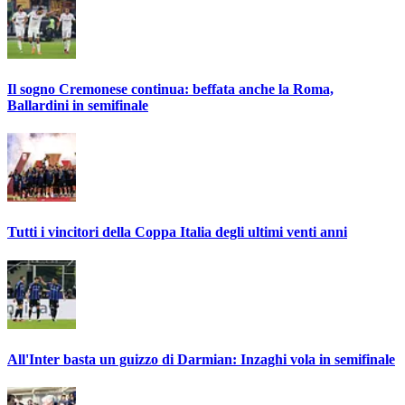
Il sogno Cremonese continua: beffata anche la Roma,
Ballardini in semifinale
Tutti i vincitori della Coppa Italia degli ultimi venti anni
All'Inter basta un guizzo di Darmian: Inzaghi vola in semifinale