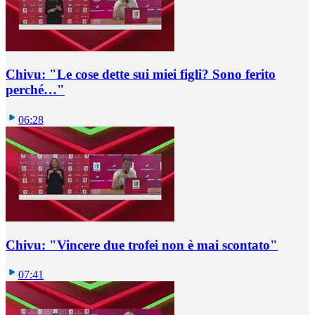
Chivu: "Le cose dette sui miei figli? Sono ferito
perché…"
06:28
Chivu: "Vincere due trofei non è mai scontato"
07:41