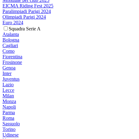
Mondiale per club 2025
EICMA Riding Fest 2025
Paralimpiadi Parigi 2024
Olimpiadi Parigi 2024
Euro 2024
Squadra Serie A
Atalanta
Bologna
Cagliari
Como
Fiorentina
Frosinone
Genoa
Inter
Juventus
Lazio
Lecce
Milan
Monza
Napoli
Parma
Roma
Sassuolo
Torino
Udinese