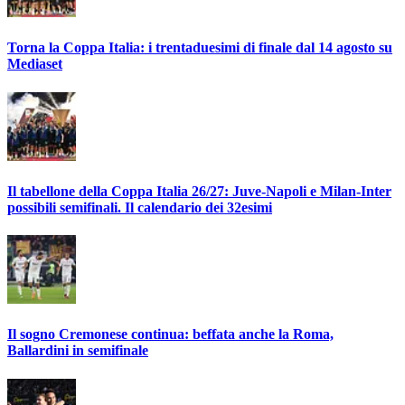
Torna la Coppa Italia: i trentaduesimi di finale dal 14 agosto su
Mediaset
Il tabellone della Coppa Italia 26/27: Juve-Napoli e Milan-Inter
possibili semifinali. Il calendario dei 32esimi
Il sogno Cremonese continua: beffata anche la Roma,
Ballardini in semifinale