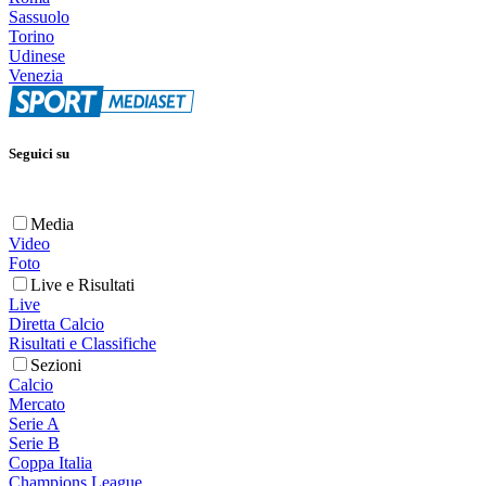
Sassuolo
Torino
Udinese
Venezia
Seguici su
Media
Video
Foto
Live e Risultati
Live
Diretta Calcio
Risultati e Classifiche
Sezioni
Calcio
Mercato
Serie A
Serie B
Coppa Italia
Champions League