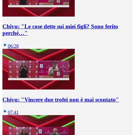
Chivu: "Le cose dette sui miei figli? Sono ferito
perché…"
06:28
Chivu: "Vincere due trofei non è mai scontato"
07:41