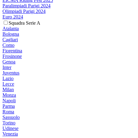
EICMA Riding Fest 2025
Paralimpiadi Parigi 2024
Olimpiadi Parigi 2024
Euro 2024
Squadra Serie A
Atalanta
Bologna
Cagliari
Como
Fiorentina
Frosinone
Genoa
Inter
Juventus
Lazio
Lecce
Milan
Monza
Napoli
Parma
Roma
Sassuolo
Torino
Udinese
Venezia