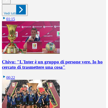
Vedi tutti
01:15
Chivu: "L'Inter è un gruppo di persone vere. Io ho
cercato di trasmettere una cosa"
00:22