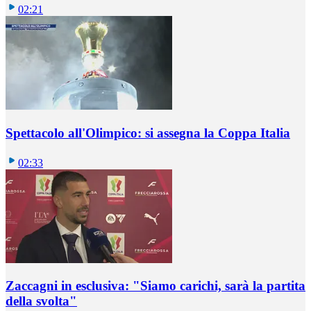
02:21
Spettacolo all'Olimpico: si assegna la Coppa Italia
02:33
Zaccagni in esclusiva: "Siamo carichi, sarà la partita
della svolta"