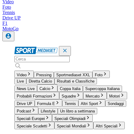
Video
Foto
Tennis
Drive UP
F1
MotoGp
Video
Pressing
Sportmediaset XXL
Foto
Live
Diretta Calcio
Risultati e Classifiche
News Live
Calcio
Coppa Italia
Supercoppa Italiana
Probabili Formazioni
Squadre
Mercato
Motori
Drive UP
Formula E
Tennis
Altri Sport
Sondaggi
Podcast
Lifestyle
Un libro a settimana
Speciali Europei
Speciali Olimpiadi
Speciale Scudetti
Speciali Mondiali
Altri Speciali