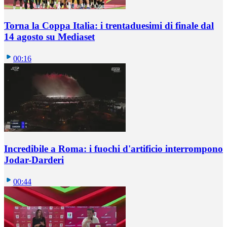
Torna la Coppa Italia: i trentaduesimi di finale dal
14 agosto su Mediaset
00:16
Incredibile a Roma: i fuochi d'artificio interrompono
Jodar-Darderi
00:44