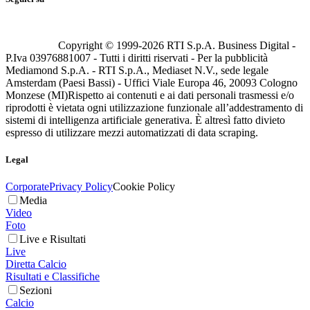
Copyright © 1999-
2026
RTI S.p.A. Business Digital -
P.Iva 03976881007 - Tutti i diritti riservati - Per la pubblicità
Mediamond S.p.A. - RTI S.p.A., Mediaset N.V., sede legale
Amsterdam (Paesi Bassi) - Uffici Viale Europa 46, 20093 Cologno
Monzese (MI)
Rispetto ai contenuti e ai dati personali trasmessi e/o
riprodotti è vietata ogni utilizzazione funzionale all’addestramento di
sistemi di intelligenza artificiale generativa. È altresì fatto divieto
espresso di utilizzare mezzi automatizzati di data scraping.
Legal
Corporate
Privacy Policy
Cookie Policy
Media
Video
Foto
Live e Risultati
Live
Diretta Calcio
Risultati e Classifiche
Sezioni
Calcio