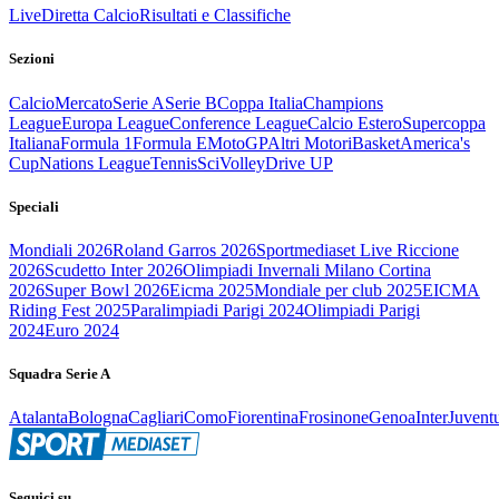
Live
Diretta Calcio
Risultati e Classifiche
Sezioni
Calcio
Mercato
Serie A
Serie B
Coppa Italia
Champions
League
Europa League
Conference League
Calcio Estero
Supercoppa
Italiana
Formula 1
Formula E
MotoGP
Altri Motori
Basket
America's
Cup
Nations League
Tennis
Sci
Volley
Drive UP
Speciali
Mondiali 2026
Roland Garros 2026
Sportmediaset Live Riccione
2026
Scudetto Inter 2026
Olimpiadi Invernali Milano Cortina
2026
Super Bowl 2026
Eicma 2025
Mondiale per club 2025
EICMA
Riding Fest 2025
Paralimpiadi Parigi 2024
Olimpiadi Parigi
2024
Euro 2024
Squadra Serie A
Atalanta
Bologna
Cagliari
Como
Fiorentina
Frosinone
Genoa
Inter
Juvent
Seguici su