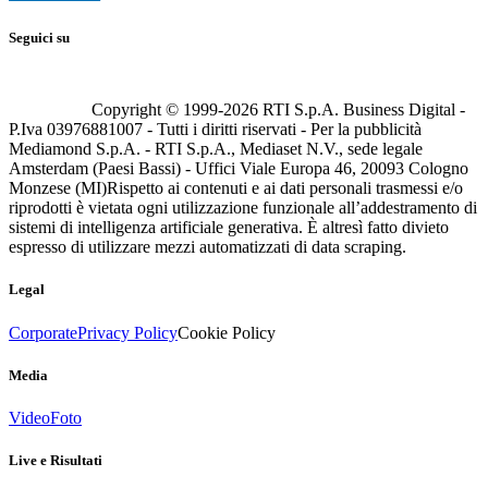
Seguici su
Copyright © 1999-
2026
RTI S.p.A. Business Digital -
P.Iva 03976881007 - Tutti i diritti riservati - Per la pubblicità
Mediamond S.p.A. - RTI S.p.A., Mediaset N.V., sede legale
Amsterdam (Paesi Bassi) - Uffici Viale Europa 46, 20093 Cologno
Monzese (MI)
Rispetto ai contenuti e ai dati personali trasmessi e/o
riprodotti è vietata ogni utilizzazione funzionale all’addestramento di
sistemi di intelligenza artificiale generativa. È altresì fatto divieto
espresso di utilizzare mezzi automatizzati di data scraping.
Legal
Corporate
Privacy Policy
Cookie Policy
Media
Video
Foto
Live e Risultati