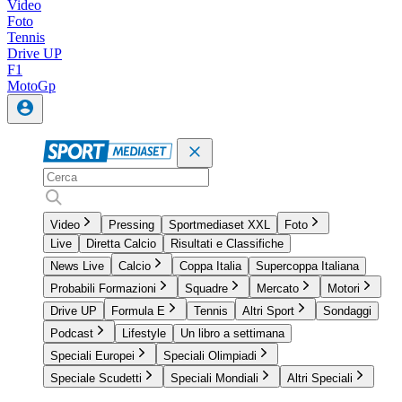
Video
Foto
Tennis
Drive UP
F1
MotoGp
Video
Pressing
Sportmediaset XXL
Foto
Live
Diretta Calcio
Risultati e Classifiche
News Live
Calcio
Coppa Italia
Supercoppa Italiana
Probabili Formazioni
Squadre
Mercato
Motori
Drive UP
Formula E
Tennis
Altri Sport
Sondaggi
Podcast
Lifestyle
Un libro a settimana
Speciali Europei
Speciali Olimpiadi
Speciale Scudetti
Speciali Mondiali
Altri Speciali