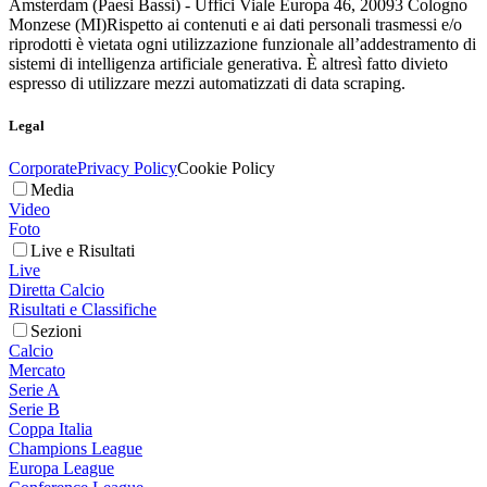
Amsterdam (Paesi Bassi) - Uffici Viale Europa 46, 20093 Cologno
Monzese (MI)
Rispetto ai contenuti e ai dati personali trasmessi e/o
riprodotti è vietata ogni utilizzazione funzionale all’addestramento di
sistemi di intelligenza artificiale generativa. È altresì fatto divieto
espresso di utilizzare mezzi automatizzati di data scraping.
Legal
Corporate
Privacy Policy
Cookie Policy
Media
Video
Foto
Live e Risultati
Live
Diretta Calcio
Risultati e Classifiche
Sezioni
Calcio
Mercato
Serie A
Serie B
Coppa Italia
Champions League
Europa League