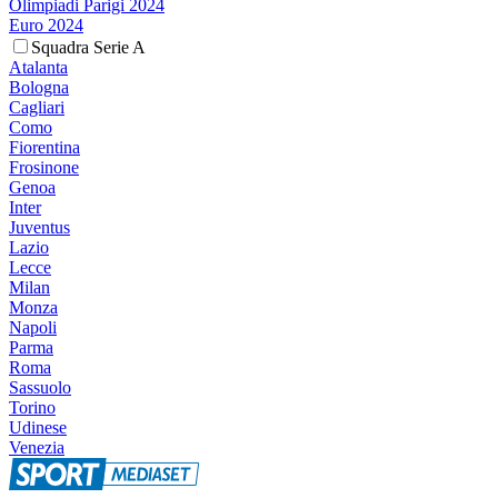
Olimpiadi Parigi 2024
Euro 2024
Squadra Serie A
Atalanta
Bologna
Cagliari
Como
Fiorentina
Frosinone
Genoa
Inter
Juventus
Lazio
Lecce
Milan
Monza
Napoli
Parma
Roma
Sassuolo
Torino
Udinese
Venezia