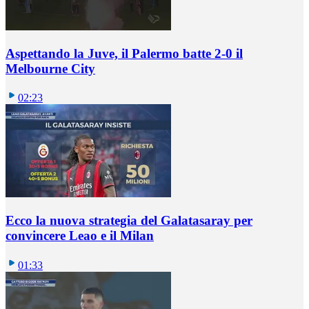
Aspettando la Juve, il Palermo batte 2-0 il
Melbourne City
02:23
Ecco la nuova strategia del Galatasaray per
convincere Leao e il Milan
01:33