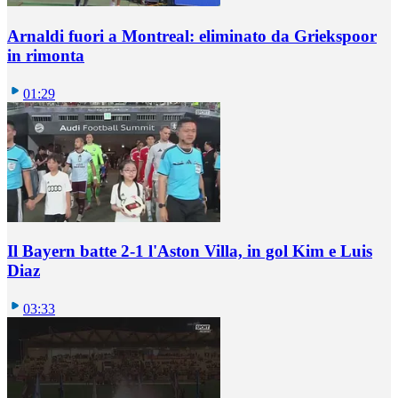
Arnaldi fuori a Montreal: eliminato da Griekspoor
in rimonta
01:29
Il Bayern batte 2-1 l'Aston Villa, in gol Kim e Luis
Diaz
03:33