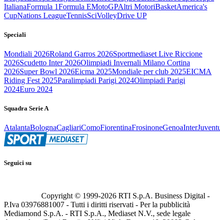
Italiana
Formula 1
Formula E
MotoGP
Altri Motori
Basket
America's
Cup
Nations League
Tennis
Sci
Volley
Drive UP
Speciali
Mondiali 2026
Roland Garros 2026
Sportmediaset Live Riccione
2026
Scudetto Inter 2026
Olimpiadi Invernali Milano Cortina
2026
Super Bowl 2026
Eicma 2025
Mondiale per club 2025
EICMA
Riding Fest 2025
Paralimpiadi Parigi 2024
Olimpiadi Parigi
2024
Euro 2024
Squadra Serie A
Atalanta
Bologna
Cagliari
Como
Fiorentina
Frosinone
Genoa
Inter
Juvent
Seguici su
Copyright © 1999-
2026
RTI S.p.A. Business Digital -
P.Iva 03976881007 - Tutti i diritti riservati - Per la pubblicità
Mediamond S.p.A. - RTI S.p.A., Mediaset N.V., sede legale