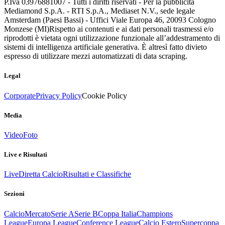
P.Iva 03976881007 - Tutti i diritti riservati - Per la pubblicità
Mediamond S.p.A. - RTI S.p.A., Mediaset N.V., sede legale
Amsterdam (Paesi Bassi) - Uffici Viale Europa 46, 20093 Cologno
Monzese (MI)
Rispetto ai contenuti e ai dati personali trasmessi e/o
riprodotti è vietata ogni utilizzazione funzionale all’addestramento di
sistemi di intelligenza artificiale generativa. È altresì fatto divieto
espresso di utilizzare mezzi automatizzati di data scraping.
Legal
Corporate
Privacy Policy
Cookie Policy
Media
Video
Foto
Live e Risultati
Live
Diretta Calcio
Risultati e Classifiche
Sezioni
Calcio
Mercato
Serie A
Serie B
Coppa Italia
Champions
League
Europa League
Conference League
Calcio Estero
Supercoppa