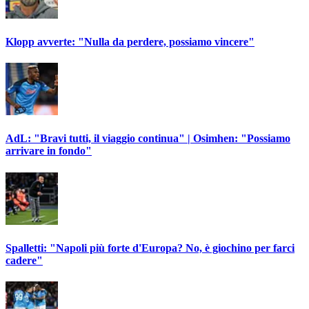
Klopp avverte: "Nulla da perdere, possiamo vincere"
AdL: "Bravi tutti, il viaggio continua" | Osimhen: "Possiamo
arrivare in fondo"
Spalletti: "Napoli più forte d'Europa? No, è giochino per farci
cadere"