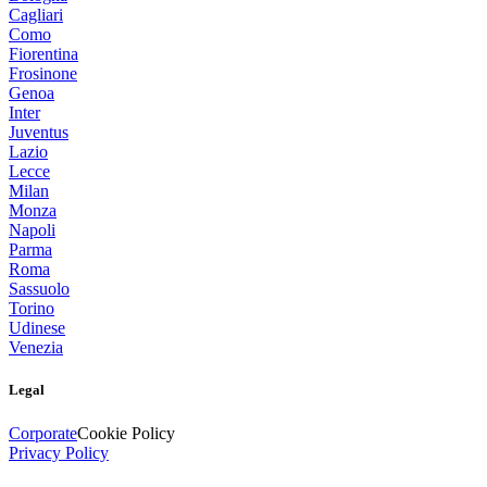
Cagliari
Como
Fiorentina
Frosinone
Genoa
Inter
Juventus
Lazio
Lecce
Milan
Monza
Napoli
Parma
Roma
Sassuolo
Torino
Udinese
Venezia
Legal
Corporate
Cookie Policy
Privacy Policy