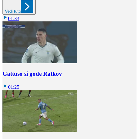
Vedi tutti
01:33
Gattuso si gode Ratkov
01:25