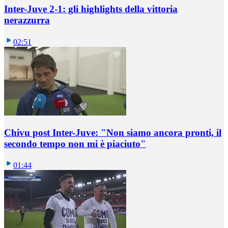
Inter-Juve 2-1: gli highlights della vittoria
nerazzurra
02:51
Chivu post Inter-Juve: "Non siamo ancora pronti, il
secondo tempo non mi è piaciuto"
01:44