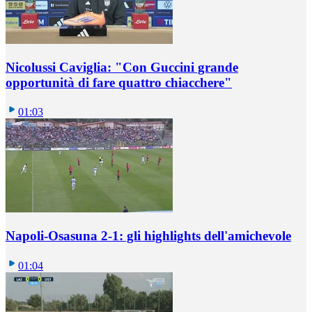
Nicolussi Caviglia: "Con Guccini grande
opportunità di fare quattro chiacchere"
01:03
Napoli-Osasuna 2-1: gli highlights dell'amichevole
01:04