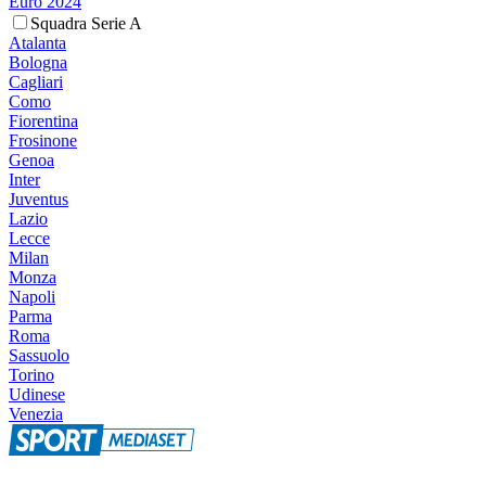
Euro 2024
Squadra Serie A
Atalanta
Bologna
Cagliari
Como
Fiorentina
Frosinone
Genoa
Inter
Juventus
Lazio
Lecce
Milan
Monza
Napoli
Parma
Roma
Sassuolo
Torino
Udinese
Venezia