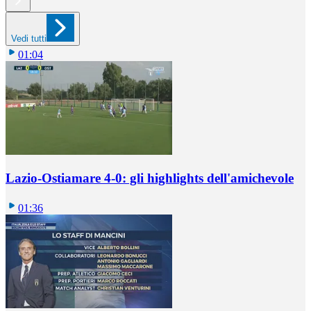
Vedi tutti
01:04
Lazio-Ostiamare 4-0: gli highlights dell'amichevole
01:36