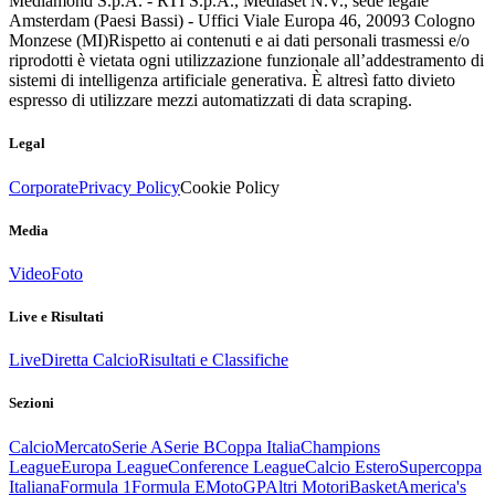
Mediamond S.p.A. - RTI S.p.A., Mediaset N.V., sede legale
Amsterdam (Paesi Bassi) - Uffici Viale Europa 46, 20093 Cologno
Monzese (MI)
Rispetto ai contenuti e ai dati personali trasmessi e/o
riprodotti è vietata ogni utilizzazione funzionale all’addestramento di
sistemi di intelligenza artificiale generativa. È altresì fatto divieto
espresso di utilizzare mezzi automatizzati di data scraping.
Legal
Corporate
Privacy Policy
Cookie Policy
Media
Video
Foto
Live e Risultati
Live
Diretta Calcio
Risultati e Classifiche
Sezioni
Calcio
Mercato
Serie A
Serie B
Coppa Italia
Champions
League
Europa League
Conference League
Calcio Estero
Supercoppa
Italiana
Formula 1
Formula E
MotoGP
Altri Motori
Basket
America's