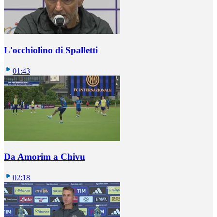
L'occhiolino di Spalletti
01:43
Da Amorim a Chivu
02:18