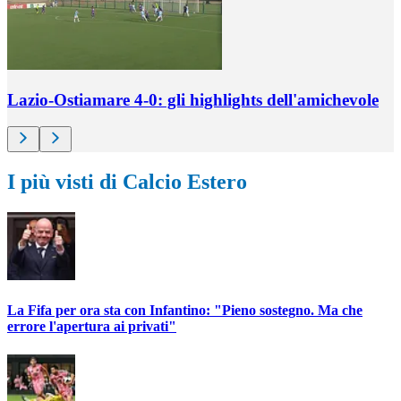
Lazio-Ostiamare 4-0: gli highlights dell'amichevole
I più visti di Calcio Estero
La Fifa per ora sta con Infantino: "Pieno sostegno. Ma che
errore l'apertura ai privati"