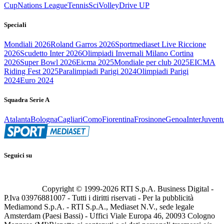
Cup
Nations League
Tennis
Sci
Volley
Drive UP
Speciali
Mondiali 2026
Roland Garros 2026
Sportmediaset Live Riccione
2026
Scudetto Inter 2026
Olimpiadi Invernali Milano Cortina
2026
Super Bowl 2026
Eicma 2025
Mondiale per club 2025
EICMA
Riding Fest 2025
Paralimpiadi Parigi 2024
Olimpiadi Parigi
2024
Euro 2024
Squadra Serie A
Atalanta
Bologna
Cagliari
Como
Fiorentina
Frosinone
Genoa
Inter
Juvent
Seguici su
Copyright © 1999-
2026
RTI S.p.A. Business Digital -
P.Iva 03976881007 - Tutti i diritti riservati - Per la pubblicità
Mediamond S.p.A. - RTI S.p.A., Mediaset N.V., sede legale
Amsterdam (Paesi Bassi) - Uffici Viale Europa 46, 20093 Cologno