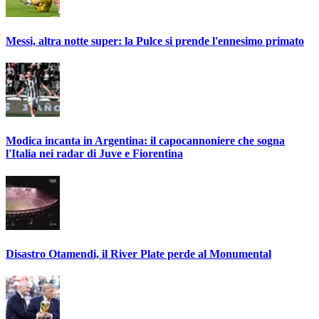
Messi, altra notte super: la Pulce si prende l'ennesimo primato
Modica incanta in Argentina: il capocannoniere che sogna
l'Italia nei radar di Juve e Fiorentina
Disastro Otamendi, il River Plate perde al Monumental