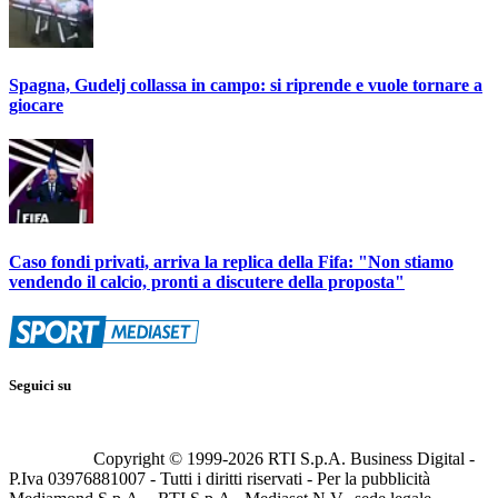
Spagna, Gudelj collassa in campo: si riprende e vuole tornare a
giocare
Caso fondi privati, arriva la replica della Fifa: "Non stiamo
vendendo il calcio, pronti a discutere della proposta"
Seguici su
Copyright © 1999-
2026
RTI S.p.A. Business Digital -
P.Iva 03976881007 - Tutti i diritti riservati - Per la pubblicità