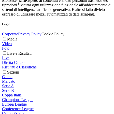
Monzese (MI)
Rispetto ai contenuti e ai dati personali trasmessi e/o
riprodotti è vietata ogni utilizzazione funzionale all’addestramento di
sistemi di intelligenza artificiale generativa. È altresì fatto divieto
espresso di utilizzare mezzi automatizzati di data scraping.
Legal
Corporate
Privacy Policy
Cookie Policy
Media
Video
Foto
Live e Risultati
Live
Diretta Calcio
Risultati e Classifiche
Sezioni
Calcio
Mercato
Serie A
Serie B
Coppa Italia
Champions League
Europa League
Conference League
Calcio Estero