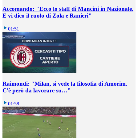
Accomando: "Ecco lo staff di Mancini in Nazionale.
E vi dico il ruolo di Zola e Ranieri"
01:51
Raimondi: "Milan, si vede la filosofia di Amorim.
C'è però da lavorare su…"
01:58