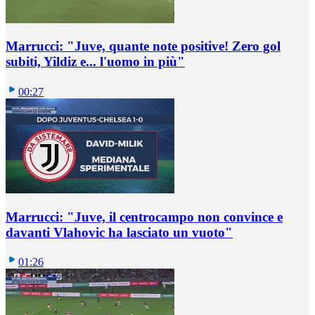
Marrucci: "Juve, quante note positive! Zero gol
subiti, Yildiz e... l'uomo in più"
00:27
Marrucci: "Juve, il centrocampo non convince e
davanti Vlahovic ha lasciato un vuoto"
01:26