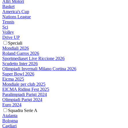
Altri Motori
Basket
America's Cup
Nations League
Tennis
Sci
Volley
Drive UP
Speciali
Mondiali 2026
Roland Garros 2026
Sportmediaset Live Riccione 2026
Scudetto Inter 2026
Olimpiadi Invernali Milano Cortina 2026
Super Bowl 2026
Eicma 2025
Mondiale per club 2025
EICMA Riding Fest 2025
Paralimpiadi Parigi 2024
Olimpiadi Parigi 2024
Euro 2024
Squadra Serie A
Atalanta
Bologna
Cagliari