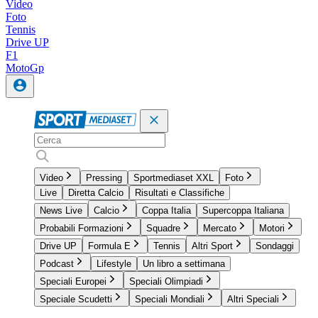
Video
Foto
Tennis
Drive UP
F1
MotoGp
Video
Pressing
Sportmediaset XXL
Foto
Live
Diretta Calcio
Risultati e Classifiche
News Live
Calcio
Coppa Italia
Supercoppa Italiana
Probabili Formazioni
Squadre
Mercato
Motori
Drive UP
Formula E
Tennis
Altri Sport
Sondaggi
Podcast
Lifestyle
Un libro a settimana
Speciali Europei
Speciali Olimpiadi
Speciale Scudetti
Speciali Mondiali
Altri Speciali