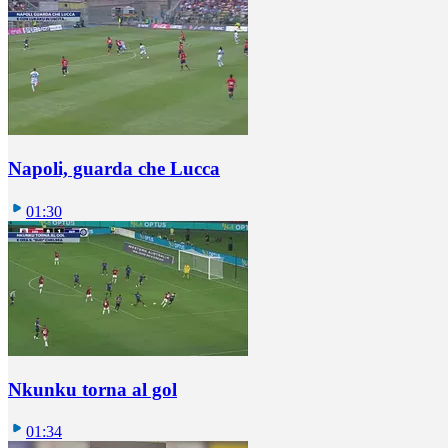
Napoli, guarda che Lucca
01:30
Nkunku torna al gol
01:34