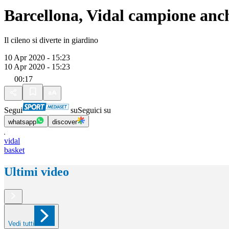
Barcellona, Vidal campione anc
Il cileno si diverte in giardino
10 Apr 2020 - 15:23
10 Apr 2020 - 15:23
00:17
Segui
su
Seguici su
whatsapp
discover
vidal
basket
Ultimi video
Vedi tutti