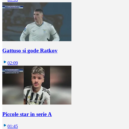
Gattuso si gode Ratkov
02:09
Piccole star in serie A
01:45