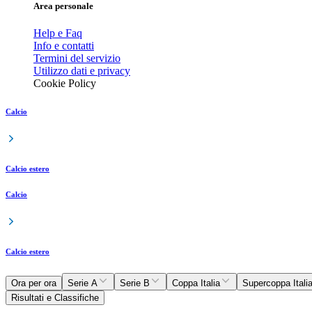
Area personale
Help e Faq
Info e contatti
Termini del servizio
Utilizzo dati e privacy
Cookie Policy
Calcio
Calcio estero
Calcio
Calcio estero
Ora per ora
Serie A
Serie B
Coppa Italia
Supercoppa Itali
Risultati e Classifiche