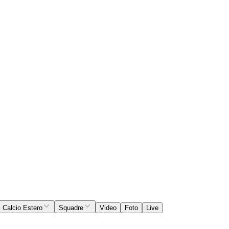
Calcio Estero
Squadre
Video
Foto
Live