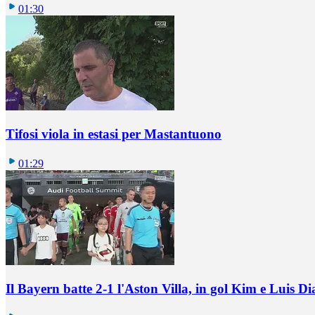
01:30
Tifosi viola in estasi per Mastantuono
01:29
Il Bayern batte 2-1 l'Aston Villa, in gol Kim e Luis Di