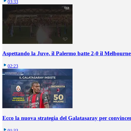
03:33
Aspettando la Juve, il Palermo batte 2-0 il Melbourne
02:23
Ecco la nuova strategia del Galatasaray per convincer
01:33