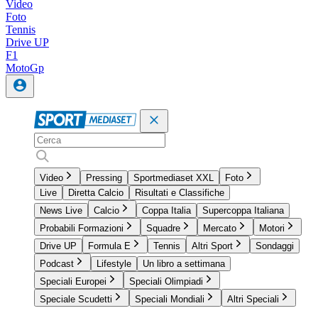
Video
Foto
Tennis
Drive UP
F1
MotoGp
Video
Pressing
Sportmediaset XXL
Foto
Live
Diretta Calcio
Risultati e Classifiche
News Live
Calcio
Coppa Italia
Supercoppa Italiana
Probabili Formazioni
Squadre
Mercato
Motori
Drive UP
Formula E
Tennis
Altri Sport
Sondaggi
Podcast
Lifestyle
Un libro a settimana
Speciali Europei
Speciali Olimpiadi
Speciale Scudetti
Speciali Mondiali
Altri Speciali