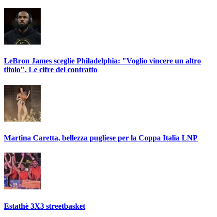
LeBron James sceglie Philadelphia: "Voglio vincere un altro
titolo". Le cifre del contratto
Martina Caretta, bellezza pugliese per la Coppa Italia LNP
Estathè 3X3 streetbasket