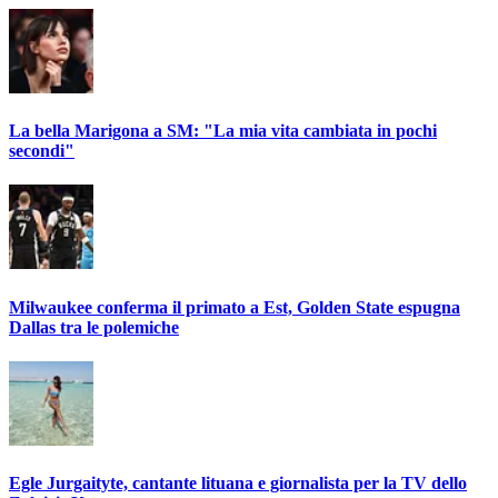
La bella Marigona a SM: "La mia vita cambiata in pochi
secondi"
Milwaukee conferma il primato a Est, Golden State espugna
Dallas tra le polemiche
Egle Jurgaityte, cantante lituana e giornalista per la TV dello