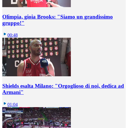
Olimpia, gioia Brooks: "Siamo un grandissimo
gruppo!"
00:48
Shields esalta Milano: "Orgoglioso di noi, dedica ad
Armani"
01:04