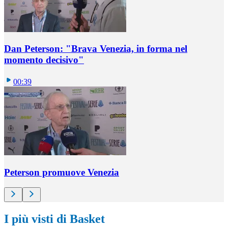
Dan Peterson: "Brava Venezia, in forma nel
momento decisivo"
00:39
Peterson promuove Venezia
I più visti di Basket