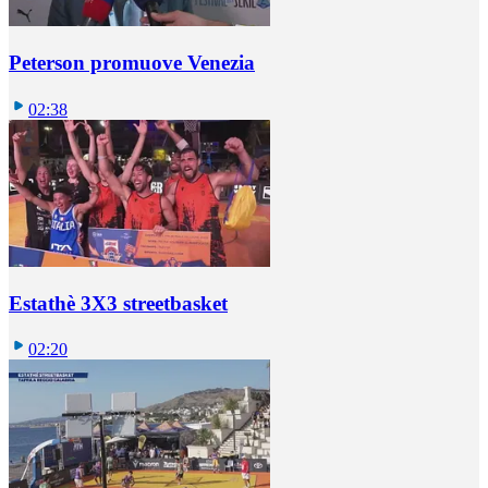
Peterson promuove Venezia
02:38
Estathè 3X3 streetbasket
02:20