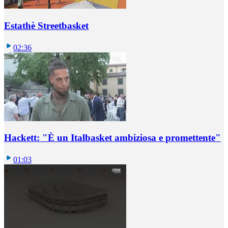
Estathè Streetbasket
02:36
Hackett: "È un Italbasket ambiziosa e promettente"
01:03