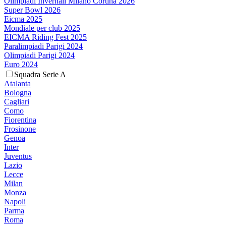
Olimpiadi Invernali Milano Cortina 2026
Super Bowl 2026
Eicma 2025
Mondiale per club 2025
EICMA Riding Fest 2025
Paralimpiadi Parigi 2024
Olimpiadi Parigi 2024
Euro 2024
Squadra Serie A
Atalanta
Bologna
Cagliari
Como
Fiorentina
Frosinone
Genoa
Inter
Juventus
Lazio
Lecce
Milan
Monza
Napoli
Parma
Roma