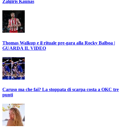
Zalgiris Kaunas
Thomas Walkup e il rituale pre-gara alla Rocky Balboa |
GUARDA IL VIDEO
Caruso ma che fai? La stoppata di scarpa costa a OKC tre
punti