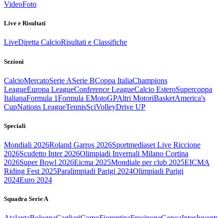
Video
Foto
Live e Risultati
Live
Diretta Calcio
Risultati e Classifiche
Sezioni
Calcio
Mercato
Serie A
Serie B
Coppa Italia
Champions
League
Europa League
Conference League
Calcio Estero
Supercoppa
Italiana
Formula 1
Formula E
MotoGP
Altri Motori
Basket
America's
Cup
Nations League
Tennis
Sci
Volley
Drive UP
Speciali
Mondiali 2026
Roland Garros 2026
Sportmediaset Live Riccione
2026
Scudetto Inter 2026
Olimpiadi Invernali Milano Cortina
2026
Super Bowl 2026
Eicma 2025
Mondiale per club 2025
EICMA
Riding Fest 2025
Paralimpiadi Parigi 2024
Olimpiadi Parigi
2024
Euro 2024
Squadra Serie A
Atalanta
Bologna
Cagliari
Como
Fiorentina
Frosinone
Genoa
Inter
Juvent