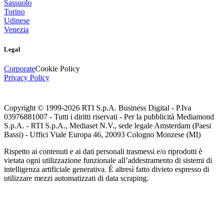
Sassuolo
Torino
Udinese
Venezia
Legal
Corporate
Cookie Policy
Privacy Policy
Copyright © 1999-
2026
RTI S.p.A. Business Digital - P.Iva
03976881007 - Tutti i diritti riservati - Per la pubblicità Mediamond
S.p.A. - RTI S.p.A., Mediaset N.V., sede legale Amsterdam (Paesi
Bassi) - Uffici Viale Europa 46, 20093 Cologno Monzese (MI)
Rispetto ai contenuti e ai dati personali trasmessi e/o riprodotti è
vietata ogni utilizzazione funzionale all’addestramento di sistemi di
intelligenza artificiale generativa. È altresì fatto divieto espresso di
utilizzare mezzi automatizzati di data scraping.