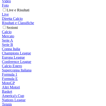
Video
Foto
Live e Risultati
Live
Diretta Calcio
Risultati e Classifiche
Sezioni
Calcio
Mercato
Serie A
Serie B
Coppa Italia
Champions League
Europa League
Conference League
Calcio Estero
Supercoppa Italiana
Formula 1
Formula E
MotoGP
Altri Motori
Basket
America's Cup
Nations League
Tennis