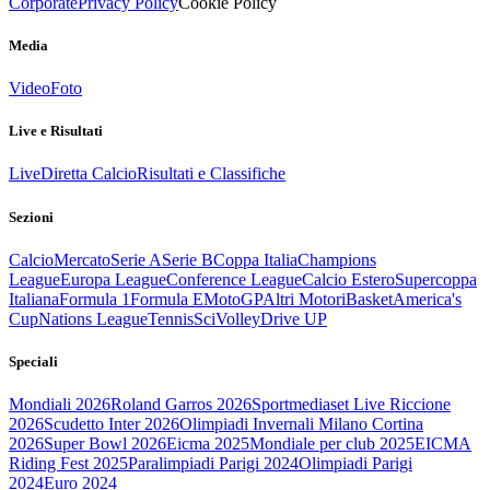
Corporate
Privacy Policy
Cookie Policy
Media
Video
Foto
Live e Risultati
Live
Diretta Calcio
Risultati e Classifiche
Sezioni
Calcio
Mercato
Serie A
Serie B
Coppa Italia
Champions
League
Europa League
Conference League
Calcio Estero
Supercoppa
Italiana
Formula 1
Formula E
MotoGP
Altri Motori
Basket
America's
Cup
Nations League
Tennis
Sci
Volley
Drive UP
Speciali
Mondiali 2026
Roland Garros 2026
Sportmediaset Live Riccione
2026
Scudetto Inter 2026
Olimpiadi Invernali Milano Cortina
2026
Super Bowl 2026
Eicma 2025
Mondiale per club 2025
EICMA
Riding Fest 2025
Paralimpiadi Parigi 2024
Olimpiadi Parigi
2024
Euro 2024