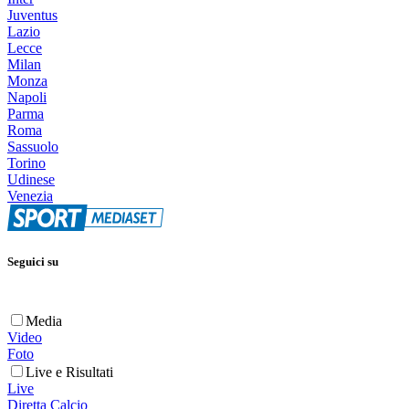
Juventus
Lazio
Lecce
Milan
Monza
Napoli
Parma
Roma
Sassuolo
Torino
Udinese
Venezia
Seguici su
Media
Video
Foto
Live e Risultati
Live
Diretta Calcio