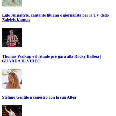
Egle Jurgaityte, cantante lituana e giornalista per la TV dello
Zalgiris Kaunas
Thomas Walkup e il rituale pre-gara alla Rocky Balboa |
GUARDA IL VIDEO
Stefano Gentile a canestro con la sua Altea