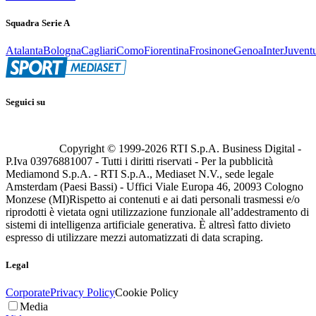
Squadra Serie A
Atalanta
Bologna
Cagliari
Como
Fiorentina
Frosinone
Genoa
Inter
Juvent
Seguici su
Copyright © 1999-
2026
RTI S.p.A. Business Digital -
P.Iva 03976881007 - Tutti i diritti riservati - Per la pubblicità
Mediamond S.p.A. - RTI S.p.A., Mediaset N.V., sede legale
Amsterdam (Paesi Bassi) - Uffici Viale Europa 46, 20093 Cologno
Monzese (MI)
Rispetto ai contenuti e ai dati personali trasmessi e/o
riprodotti è vietata ogni utilizzazione funzionale all’addestramento di
sistemi di intelligenza artificiale generativa. È altresì fatto divieto
espresso di utilizzare mezzi automatizzati di data scraping.
Legal
Corporate
Privacy Policy
Cookie Policy
Media