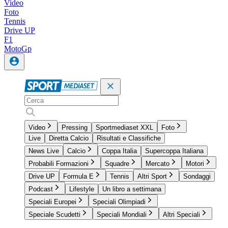
Video
Foto
Tennis
Drive UP
F1
MotoGp
Video
Pressing
Sportmediaset XXL
Foto
Live
Diretta Calcio
Risultati e Classifiche
News Live
Calcio
Coppa Italia
Supercoppa Italiana
Probabili Formazioni
Squadre
Mercato
Motori
Drive UP
Formula E
Tennis
Altri Sport
Sondaggi
Podcast
Lifestyle
Un libro a settimana
Speciali Europei
Speciali Olimpiadi
Speciale Scudetti
Speciali Mondiali
Altri Speciali