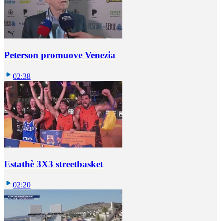
Peterson promuove Venezia
02:38
Estathè 3X3 streetbasket
02:20