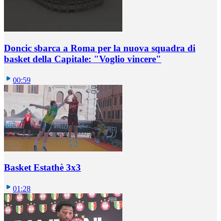
Doncic sbarca a Roma per la nuova squadra di
basket della Capitale: "Voglio vincere"
00:59
Basket Estathè 3x3
01:28