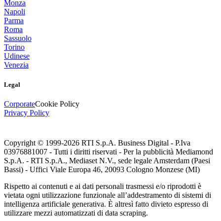
Monza
Napoli
Parma
Roma
Sassuolo
Torino
Udinese
Venezia
Legal
Corporate
Cookie Policy
Privacy Policy
Copyright © 1999-
2026
RTI S.p.A. Business Digital - P.Iva
03976881007 - Tutti i diritti riservati - Per la pubblicità Mediamond
S.p.A. - RTI S.p.A., Mediaset N.V., sede legale Amsterdam (Paesi
Bassi) - Uffici Viale Europa 46, 20093 Cologno Monzese (MI)
Rispetto ai contenuti e ai dati personali trasmessi e/o riprodotti è
vietata ogni utilizzazione funzionale all’addestramento di sistemi di
intelligenza artificiale generativa. È altresì fatto divieto espresso di
utilizzare mezzi automatizzati di data scraping.