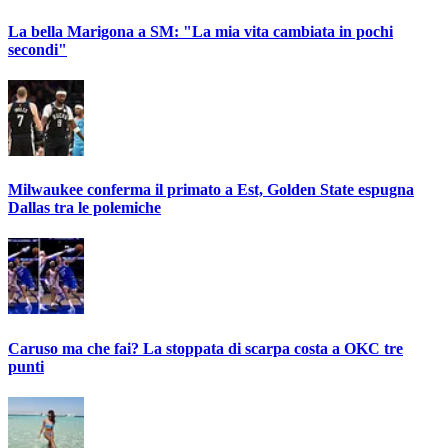
La bella Marigona a SM: "La mia vita cambiata in pochi
secondi"
Milwaukee conferma il primato a Est, Golden State espugna
Dallas tra le polemiche
Caruso ma che fai? La stoppata di scarpa costa a OKC tre
punti