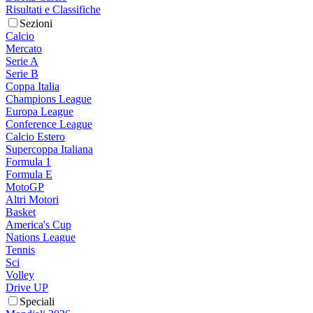
Risultati e Classifiche
Sezioni
Calcio
Mercato
Serie A
Serie B
Coppa Italia
Champions League
Europa League
Conference League
Calcio Estero
Supercoppa Italiana
Formula 1
Formula E
MotoGP
Altri Motori
Basket
America's Cup
Nations League
Tennis
Sci
Volley
Drive UP
Speciali