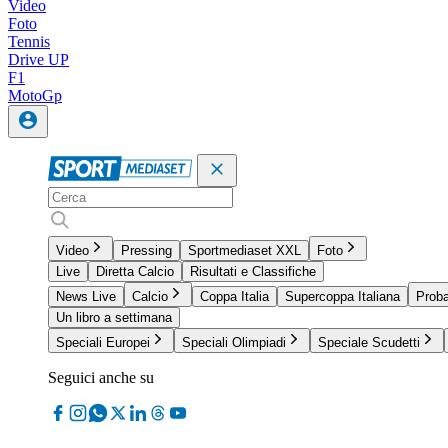
Video
Foto
Tennis
Drive UP
F1
MotoGp
Video
Pressing
Sportmediaset XXL
Foto
Live
Diretta Calcio
Risultati e Classifiche
News Live
Calcio
Coppa Italia
Supercoppa Italiana
Proba
Un libro a settimana
Speciali Europei
Speciali Olimpiadi
Speciale Scudetti
Seguici anche su