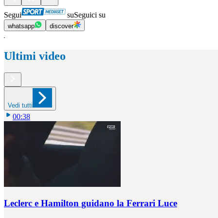
Segui
su
Seguici su
whatsapp
discover
Ultimi video
Vedi tutti
00:38
Leclerc e Hamilton guidano la Ferrari Luce