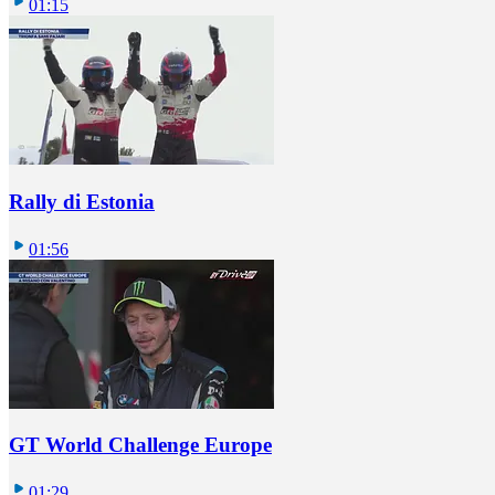
01:15
Rally di Estonia
01:56
GT World Challenge Europe
01:29