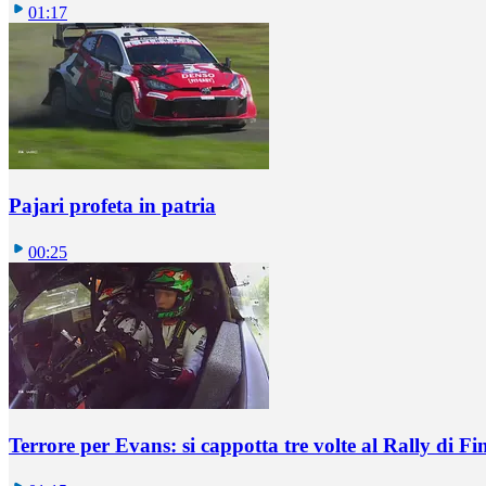
01:17
Pajari profeta in patria
00:25
Terrore per Evans: si cappotta tre volte al Rally di Fi