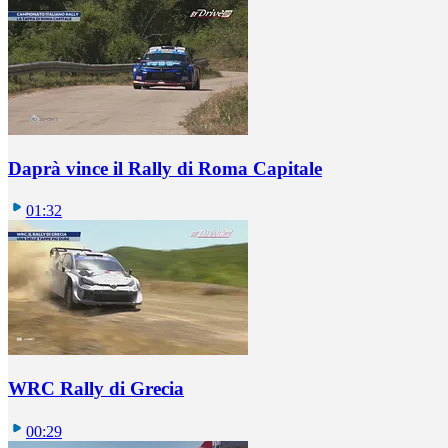
Daprà vince il Rally di Roma Capitale
01:32
WRC Rally di Grecia
00:29