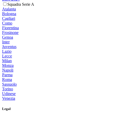
Squadra Serie A
Atalanta
Bologna
Cagliari
Como
Fiorentina
Frosinone
Genoa
Inter
Juventus
Lazio
Lecce
Milan
Monza
Napoli
Parma
Roma
Sassuolo
Torino
Udinese
Venezia
Legal