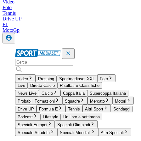
Video
Foto
Tennis
Drive UP
F1
MotoGp
Video
Pressing
Sportmediaset XXL
Foto
Live
Diretta Calcio
Risultati e Classifiche
News Live
Calcio
Coppa Italia
Supercoppa Italiana
Probabili Formazioni
Squadre
Mercato
Motori
Drive UP
Formula E
Tennis
Altri Sport
Sondaggi
Podcast
Lifestyle
Un libro a settimana
Speciali Europei
Speciali Olimpiadi
Speciale Scudetti
Speciali Mondiali
Altri Speciali