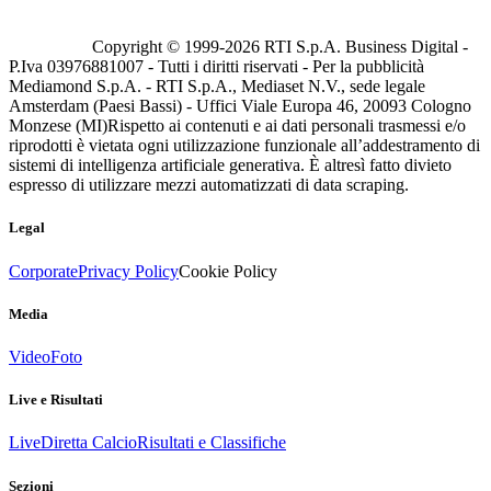
Copyright © 1999-
2026
RTI S.p.A. Business Digital -
P.Iva 03976881007 - Tutti i diritti riservati - Per la pubblicità
Mediamond S.p.A. - RTI S.p.A., Mediaset N.V., sede legale
Amsterdam (Paesi Bassi) - Uffici Viale Europa 46, 20093 Cologno
Monzese (MI)
Rispetto ai contenuti e ai dati personali trasmessi e/o
riprodotti è vietata ogni utilizzazione funzionale all’addestramento di
sistemi di intelligenza artificiale generativa. È altresì fatto divieto
espresso di utilizzare mezzi automatizzati di data scraping.
Legal
Corporate
Privacy Policy
Cookie Policy
Media
Video
Foto
Live e Risultati
Live
Diretta Calcio
Risultati e Classifiche
Sezioni