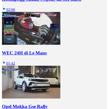
02:06
WEC 24H di Le Mans
01:42
Opel Mokka Gse Rally