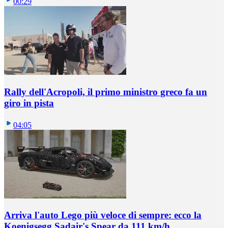
00:29
Rally dell'Acropoli, il primo ministro greco fa un
giro in pista
04:05
Arriva l'auto Lego più veloce di sempre: ecco la
Koenigsegg Sadair's Spear da 111 km/h