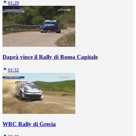
01:29
Daprà vince il Rally di Roma Capitale
01:32
WRC Rally di Grecia