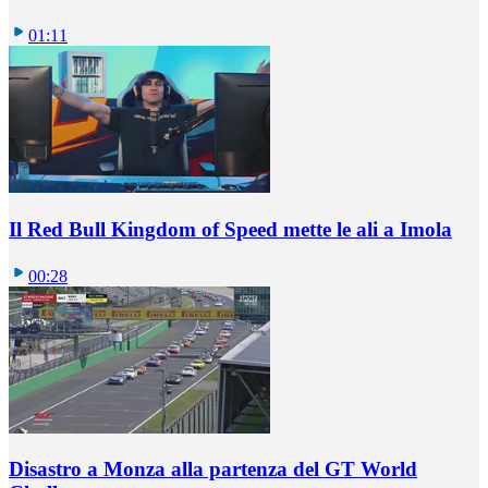
01:11
Il Red Bull Kingdom of Speed mette le ali a Imola
00:28
Disastro a Monza alla partenza del GT World