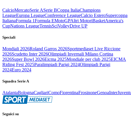
Calcio
Mercato
Serie A
Serie B
Coppa Italia
Champions
League
Europa League
Conference League
Calcio Estero
Supercoppa
Italiana
Formula 1
Formula E
MotoGP
Altri Motori
Basket
America's
Cup
Nations League
Tennis
Sci
Volley
Drive UP
Speciali
Mondiali 2026
Roland Garros 2026
Sportmediaset Live Riccione
2026
Scudetto Inter 2026
Olimpiadi Invernali Milano Cortina
2026
Super Bowl 2026
Eicma 2025
Mondiale per club 2025
EICMA
Riding Fest 2025
Paralimpiadi Parigi 2024
Olimpiadi Parigi
2024
Euro 2024
Squadra Serie A
Atalanta
Bologna
Cagliari
Como
Fiorentina
Frosinone
Genoa
Inter
Juvent
Seguici su