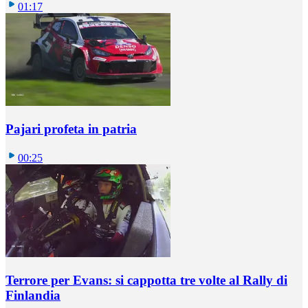
01:17
Pajari profeta in patria
00:25
Terrore per Evans: si cappotta tre volte al Rally di
Finlandia