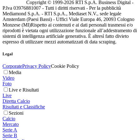
Copyright © 1999-
2026
RTI S.p.A. Business Digital -
P.Iva 03976881007 - Tutti i diritti riservati - Per la pubblicità
Mediamond S.p.A. - RTI S.p.A., Mediaset N.V., sede legale
Amsterdam (Paesi Bassi) - Uffici Viale Europa 46, 20093 Cologno
Monzese (MI)
Rispetto ai contenuti e ai dati personali trasmessi e/o
riprodotti è vietata ogni utilizzazione funzionale all’addestramento di
sistemi di intelligenza artificiale generativa. È altresì fatto divieto
espresso di utilizzare mezzi automatizzati di data scraping.
Legal
Corporate
Privacy Policy
Cookie Policy
Media
Video
Foto
Live e Risultati
Live
Diretta Calcio
Risultati e Classifiche
Sezioni
Calcio
Mercato
Serie A
Serie B