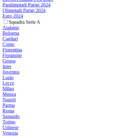
Paralimpiadi Parigi 2024
Olimpiadi Parigi 2024
Euro 2024
Squadra Serie A
Atalanta
Bologna
Cagliari
Como
Fiorentina
Frosinone
Genoa
Inter
Juventus
Lazio
Lecce
Milan
Monza
Napoli
Parma
Roma
Sassuolo
Torino
Udinese
Venezia