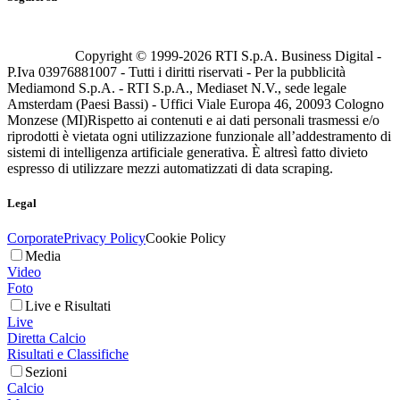
Copyright © 1999-
2026
RTI S.p.A. Business Digital -
P.Iva 03976881007 - Tutti i diritti riservati - Per la pubblicità
Mediamond S.p.A. - RTI S.p.A., Mediaset N.V., sede legale
Amsterdam (Paesi Bassi) - Uffici Viale Europa 46, 20093 Cologno
Monzese (MI)
Rispetto ai contenuti e ai dati personali trasmessi e/o
riprodotti è vietata ogni utilizzazione funzionale all’addestramento di
sistemi di intelligenza artificiale generativa. È altresì fatto divieto
espresso di utilizzare mezzi automatizzati di data scraping.
Legal
Corporate
Privacy Policy
Cookie Policy
Media
Video
Foto
Live e Risultati
Live
Diretta Calcio
Risultati e Classifiche
Sezioni
Calcio