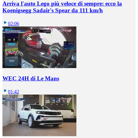
Arriva l'auto Lego più veloce di sempre: ecco la
Koenigsegg Sadair's Spear da 111 km/h
02:06
WEC 24H di Le Mans
01:42