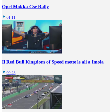
Opel Mokka Gse Rally
01:11
Il Red Bull Kingdom of Speed mette le ali a Imola
00:28