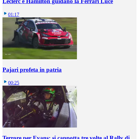
Leclerc e Hamilton guidano la Ferrari Luce
01:17
Pajari profeta in patria
00:25
Terrore per Evans: si cappotta tre volte al Rally di