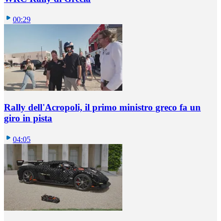
00:29
Rally dell'Acropoli, il primo ministro greco fa un
giro in pista
04:05