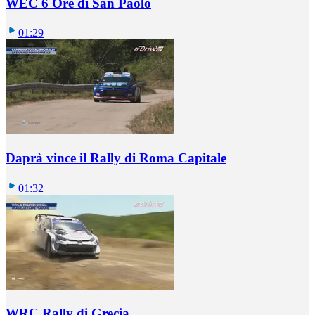
WEC 6 Ore di San Paolo
01:29
Daprà vince il Rally di Roma Capitale
01:32
WRC Rally di Grecia