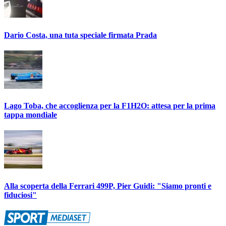
Dario Costa, una tuta speciale firmata Prada
Lago Toba, che accoglienza per la F1H2O: attesa per la prima
tappa mondiale
Alla scoperta della Ferrari 499P, Pier Guidi: "Siamo pronti e
fiduciosi"