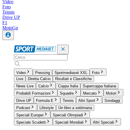
Video
Foto
Tennis
Drive UP
F1
MotoGp
Video
Pressing
Sportmediaset XXL
Foto
Live
Diretta Calcio
Risultati e Classifiche
News Live
Calcio
Coppa Italia
Supercoppa Italiana
Probabili Formazioni
Squadre
Mercato
Motori
Drive UP
Formula E
Tennis
Altri Sport
Sondaggi
Podcast
Lifestyle
Un libro a settimana
Speciali Europei
Speciali Olimpiadi
Speciale Scudetti
Speciali Mondiali
Altri Speciali