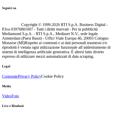
Seguici su
Copyright © 1999-
2026
RTI S.p.A. Business Digital -
P.Iva 03976881007 - Tutti i diritti riservati - Per la pubblicità
Mediamond S.p.A. - RTI S.p.A., Mediaset N.V., sede legale
Amsterdam (Paesi Bassi) - Uffici Viale Europa 46, 20093 Cologno
Monzese (MI)
Rispetto ai contenuti e ai dati personali trasmessi e/o
riprodotti è vietata ogni utilizzazione funzionale all’addestramento di
sistemi di intelligenza artificiale generativa. È altresì fatto divieto
espresso di utilizzare mezzi automatizzati di data scraping.
Legal
Corporate
Privacy Policy
Cookie Policy
Media
Video
Foto
Live e Risultati