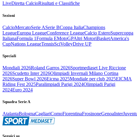
Live
Diretta Calcio
Risultati e Classifiche
Sezioni
Calcio
Mercato
Serie A
Serie B
Coppa Italia
Champions
League
Europa League
Conference League
Calcio Estero
Supercoppa
Italiana
Formula 1
Formula E
MotoGP
Altri Motori
Basket
America's
Cup
Nations League
Tennis
Sci
Volley
Drive UP
Speciali
Mondiali 2026
Roland Garros 2026
Sportmediaset Live Riccione
2026
Scudetto Inter 2026
Olimpiadi Invernali Milano Cortina
2026
Super Bowl 2026
Eicma 2025
Mondiale per club 2025
EICMA
Riding Fest 2025
Paralimpiadi Parigi 2024
Olimpiadi Parigi
2024
Euro 2024
Squadra Serie A
Atalanta
Bologna
Cagliari
Como
Fiorentina
Frosinone
Genoa
Inter
Juvent
Seguici su