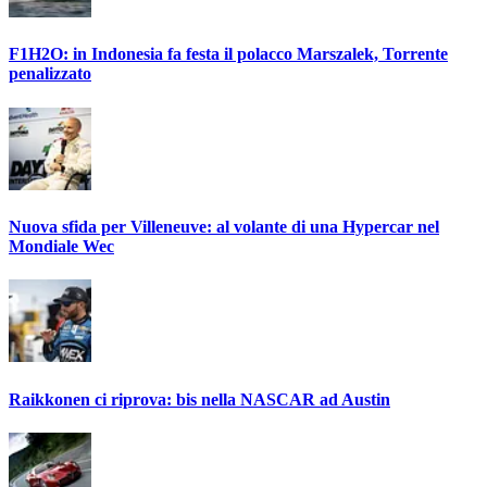
F1H2O: in Indonesia fa festa il polacco Marszalek, Torrente
penalizzato
Nuova sfida per Villeneuve: al volante di una Hypercar nel
Mondiale Wec
Raikkonen ci riprova: bis nella NASCAR ad Austin