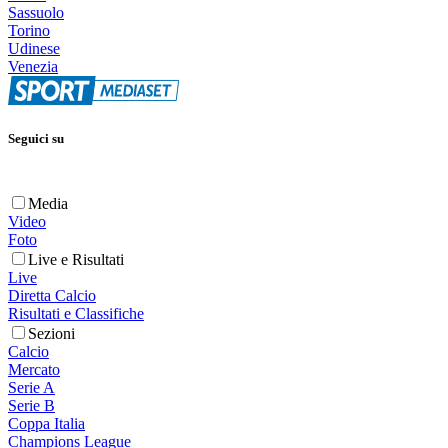
Sassuolo
Torino
Udinese
Venezia
Seguici su
Media
Video
Foto
Live e Risultati
Live
Diretta Calcio
Risultati e Classifiche
Sezioni
Calcio
Mercato
Serie A
Serie B
Coppa Italia
Champions League