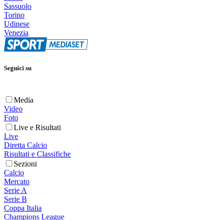
Sassuolo
Torino
Udinese
Venezia
Seguici su
Media
Video
Foto
Live e Risultati
Live
Diretta Calcio
Risultati e Classifiche
Sezioni
Calcio
Mercato
Serie A
Serie B
Coppa Italia
Champions League