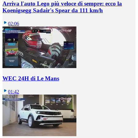
Arriva l'auto Lego più veloce di sempre: ecco la
Koenigsegg Sadair's Spear da 111 km/h
02:06
WEC 24H di Le Mans
01:42