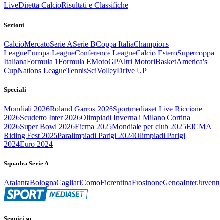
Live
Diretta Calcio
Risultati e Classifiche
Sezioni
Calcio
Mercato
Serie A
Serie B
Coppa Italia
Champions
League
Europa League
Conference League
Calcio Estero
Supercoppa
Italiana
Formula 1
Formula E
MotoGP
Altri Motori
Basket
America's
Cup
Nations League
Tennis
Sci
Volley
Drive UP
Speciali
Mondiali 2026
Roland Garros 2026
Sportmediaset Live Riccione
2026
Scudetto Inter 2026
Olimpiadi Invernali Milano Cortina
2026
Super Bowl 2026
Eicma 2025
Mondiale per club 2025
EICMA
Riding Fest 2025
Paralimpiadi Parigi 2024
Olimpiadi Parigi
2024
Euro 2024
Squadra Serie A
Atalanta
Bologna
Cagliari
Como
Fiorentina
Frosinone
Genoa
Inter
Juvent
Seguici su