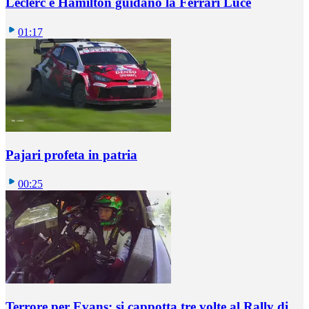
Leclerc e Hamilton guidano la Ferrari Luce
01:17
Pajari profeta in patria
00:25
Terrore per Evans: si cappotta tre volte al Rally di