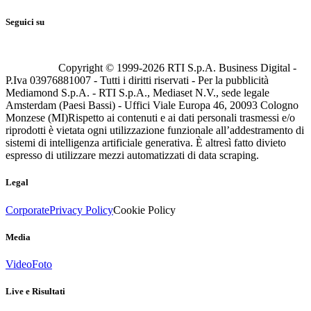
Seguici su
Copyright © 1999-
2026
RTI S.p.A. Business Digital -
P.Iva 03976881007 - Tutti i diritti riservati - Per la pubblicità
Mediamond S.p.A. - RTI S.p.A., Mediaset N.V., sede legale
Amsterdam (Paesi Bassi) - Uffici Viale Europa 46, 20093 Cologno
Monzese (MI)
Rispetto ai contenuti e ai dati personali trasmessi e/o
riprodotti è vietata ogni utilizzazione funzionale all’addestramento di
sistemi di intelligenza artificiale generativa. È altresì fatto divieto
espresso di utilizzare mezzi automatizzati di data scraping.
Legal
Corporate
Privacy Policy
Cookie Policy
Media
Video
Foto
Live e Risultati