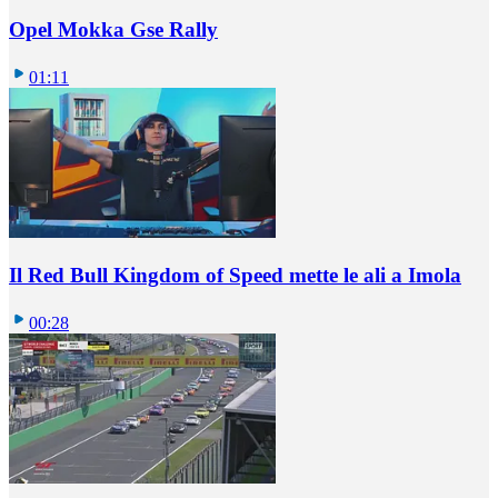
Opel Mokka Gse Rally
01:11
Il Red Bull Kingdom of Speed mette le ali a Imola
00:28