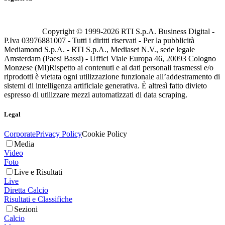
Copyright © 1999-
2026
RTI S.p.A. Business Digital -
P.Iva 03976881007 - Tutti i diritti riservati - Per la pubblicità
Mediamond S.p.A. - RTI S.p.A., Mediaset N.V., sede legale
Amsterdam (Paesi Bassi) - Uffici Viale Europa 46, 20093 Cologno
Monzese (MI)
Rispetto ai contenuti e ai dati personali trasmessi e/o
riprodotti è vietata ogni utilizzazione funzionale all’addestramento di
sistemi di intelligenza artificiale generativa. È altresì fatto divieto
espresso di utilizzare mezzi automatizzati di data scraping.
Legal
Corporate
Privacy Policy
Cookie Policy
Media
Video
Foto
Live e Risultati
Live
Diretta Calcio
Risultati e Classifiche
Sezioni
Calcio