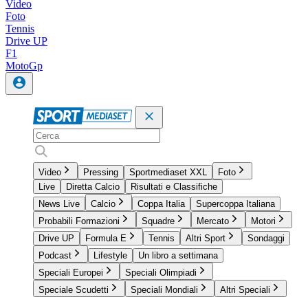
Video
Foto
Tennis
Drive UP
F1
MotoGp
Video
Pressing
Sportmediaset XXL
Foto
Live
Diretta Calcio
Risultati e Classifiche
News Live
Calcio
Coppa Italia
Supercoppa Italiana
Probabili Formazioni
Squadre
Mercato
Motori
Drive UP
Formula E
Tennis
Altri Sport
Sondaggi
Podcast
Lifestyle
Un libro a settimana
Speciali Europei
Speciali Olimpiadi
Speciale Scudetti
Speciali Mondiali
Altri Speciali