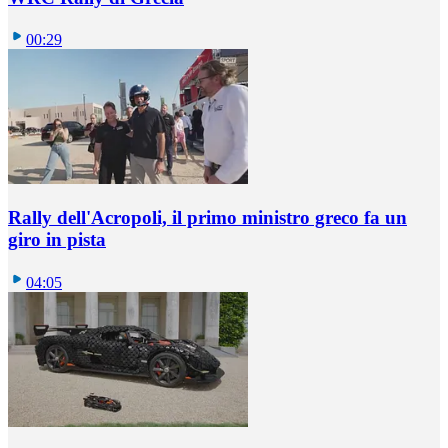
00:29
Rally dell'Acropoli, il primo ministro greco fa un
giro in pista
04:05