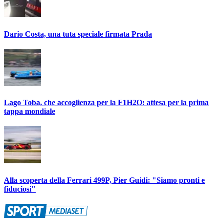
Dario Costa, una tuta speciale firmata Prada
Lago Toba, che accoglienza per la F1H2O: attesa per la prima
tappa mondiale
Alla scoperta della Ferrari 499P, Pier Guidi: "Siamo pronti e
fiduciosi"