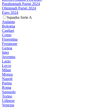
Paralimpiadi Parigi 2024
Olimpiadi Parigi 2024
Euro 2024
Squadra Serie A
Atalanta
Bologna
Cagliari
Como
Fiorentina
Frosinone
Genoa
Inter
Juventus
Lazio
Lecce
Milan
Monza
Napoli
Parma
Roma
Sassuolo
Torino
Udinese
Venezia