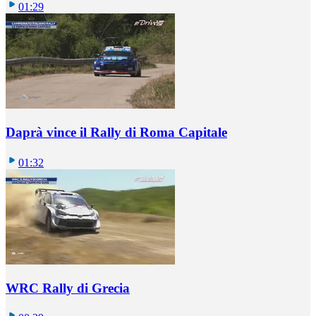
01:29
Daprà vince il Rally di Roma Capitale
01:32
WRC Rally di Grecia