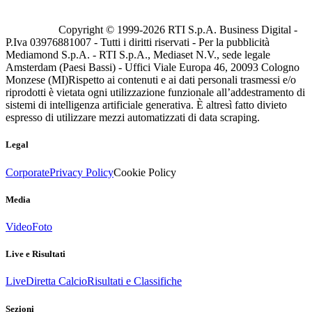
Copyright © 1999-
2026
RTI S.p.A. Business Digital -
P.Iva 03976881007 - Tutti i diritti riservati - Per la pubblicità
Mediamond S.p.A. - RTI S.p.A., Mediaset N.V., sede legale
Amsterdam (Paesi Bassi) - Uffici Viale Europa 46, 20093 Cologno
Monzese (MI)
Rispetto ai contenuti e ai dati personali trasmessi e/o
riprodotti è vietata ogni utilizzazione funzionale all’addestramento di
sistemi di intelligenza artificiale generativa. È altresì fatto divieto
espresso di utilizzare mezzi automatizzati di data scraping.
Legal
Corporate
Privacy Policy
Cookie Policy
Media
Video
Foto
Live e Risultati
Live
Diretta Calcio
Risultati e Classifiche
Sezioni