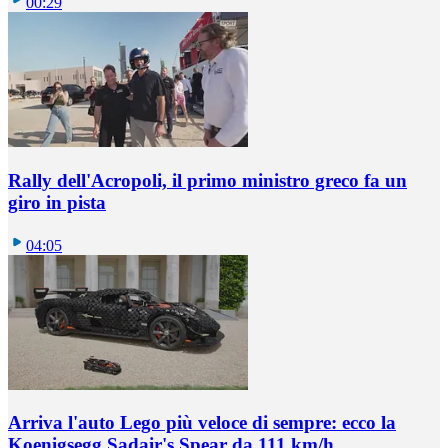
00:29
Rally dell'Acropoli, il primo ministro greco fa un
giro in pista
04:05
Arriva l'auto Lego più veloce di sempre: ecco la
Koenigsegg Sadair's Spear da 111 km/h