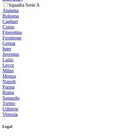
Squadra Serie A
Atalanta
Bologna
Cagliari
Como
Fiorentina
Frosinone
Genoa
Inter
Juventus
Lazio
Lecce
Milan
Monza
Napoli
Parma
Roma
Sassuolo
Torino
Udinese
Venezia
Legal