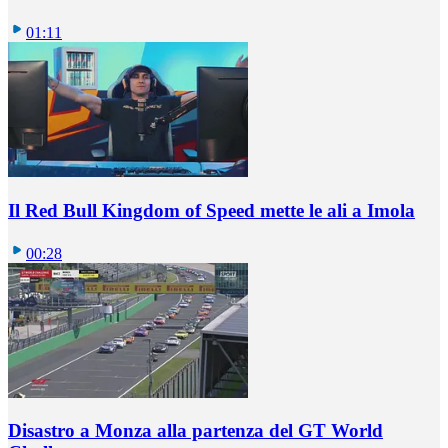
01:11
Il Red Bull Kingdom of Speed mette le ali a Imola
00:28
Disastro a Monza alla partenza del GT World