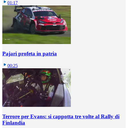
01:17
Pajari profeta in patria
00:25
Terrore per Evans: si cappotta tre volte al Rally di
Finlandia