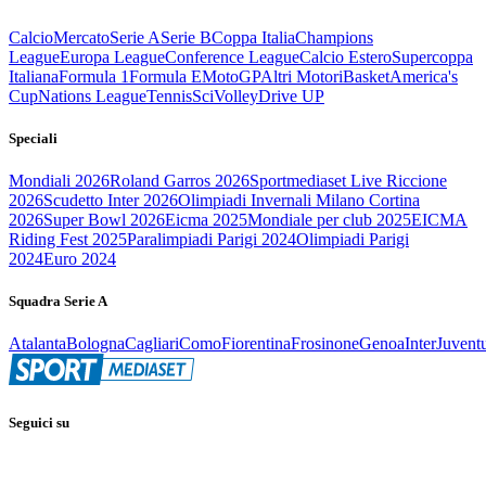
Calcio
Mercato
Serie A
Serie B
Coppa Italia
Champions
League
Europa League
Conference League
Calcio Estero
Supercoppa
Italiana
Formula 1
Formula E
MotoGP
Altri Motori
Basket
America's
Cup
Nations League
Tennis
Sci
Volley
Drive UP
Speciali
Mondiali 2026
Roland Garros 2026
Sportmediaset Live Riccione
2026
Scudetto Inter 2026
Olimpiadi Invernali Milano Cortina
2026
Super Bowl 2026
Eicma 2025
Mondiale per club 2025
EICMA
Riding Fest 2025
Paralimpiadi Parigi 2024
Olimpiadi Parigi
2024
Euro 2024
Squadra Serie A
Atalanta
Bologna
Cagliari
Como
Fiorentina
Frosinone
Genoa
Inter
Juvent
Seguici su