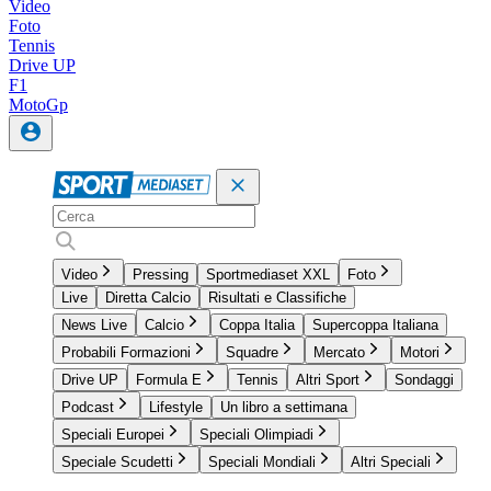
Video
Foto
Tennis
Drive UP
F1
MotoGp
Video
Pressing
Sportmediaset XXL
Foto
Live
Diretta Calcio
Risultati e Classifiche
News Live
Calcio
Coppa Italia
Supercoppa Italiana
Probabili Formazioni
Squadre
Mercato
Motori
Drive UP
Formula E
Tennis
Altri Sport
Sondaggi
Podcast
Lifestyle
Un libro a settimana
Speciali Europei
Speciali Olimpiadi
Speciale Scudetti
Speciali Mondiali
Altri Speciali