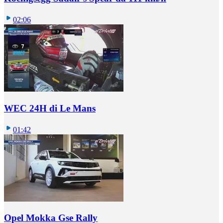
02:06
WEC 24H di Le Mans
01:42
Opel Mokka Gse Rally