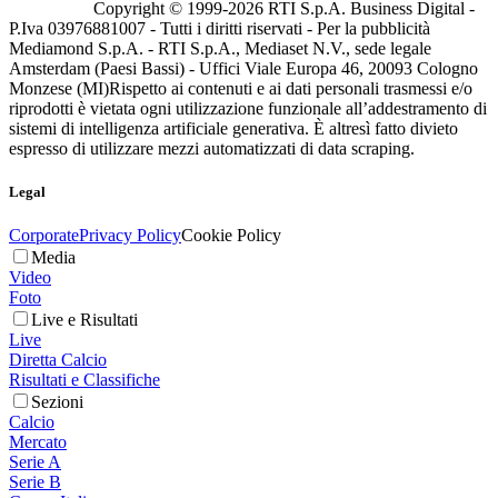
Copyright © 1999-
2026
RTI S.p.A. Business Digital -
P.Iva 03976881007 - Tutti i diritti riservati - Per la pubblicità
Mediamond S.p.A. - RTI S.p.A., Mediaset N.V., sede legale
Amsterdam (Paesi Bassi) - Uffici Viale Europa 46, 20093 Cologno
Monzese (MI)
Rispetto ai contenuti e ai dati personali trasmessi e/o
riprodotti è vietata ogni utilizzazione funzionale all’addestramento di
sistemi di intelligenza artificiale generativa. È altresì fatto divieto
espresso di utilizzare mezzi automatizzati di data scraping.
Legal
Corporate
Privacy Policy
Cookie Policy
Media
Video
Foto
Live e Risultati
Live
Diretta Calcio
Risultati e Classifiche
Sezioni
Calcio
Mercato
Serie A
Serie B